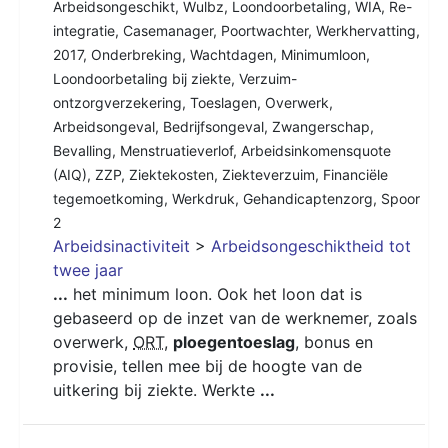
Arbeidsongeschikt
,
Wulbz
,
Loondoorbetaling
,
WIA
,
Re-
integratie
,
Casemanager
,
Poortwachter
,
Werkhervatting
,
2017
,
Onderbreking
,
Wachtdagen
,
Minimumloon
,
Loondoorbetaling bij ziekte
,
Verzuim-
ontzorgverzekering
,
Toeslagen
,
Overwerk
,
Arbeidsongeval
,
Bedrijfsongeval
,
Zwangerschap
,
Bevalling
,
Menstruatieverlof
,
Arbeidsinkomensquote
(AIQ)
,
ZZP
,
Ziektekosten
,
Ziekteverzuim
,
Financiële
tegemoetkoming
,
Werkdruk
,
Gehandicaptenzorg
,
Spoor
2
Arbeidsinactiviteit
>
Arbeidsongeschiktheid tot
twee jaar
...
het minimum loon. Ook het loon dat is
gebaseerd op de inzet van de werknemer, zoals
overwerk,
ORT
,
ploegentoeslag
, bonus en
provisie, tellen mee bij de hoogte van de
uitkering bij ziekte. Werkte
...