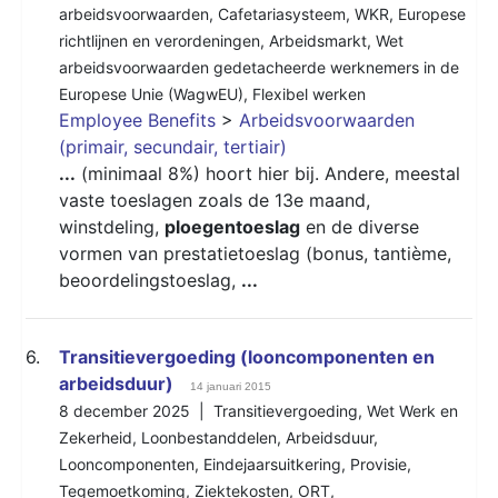
arbeidsvoorwaarden
,
Cafetariasysteem
,
WKR
,
Europese
richtlijnen en verordeningen
,
Arbeidsmarkt
,
Wet
arbeidsvoorwaarden gedetacheerde werknemers in de
Europese Unie (WagwEU)
,
Flexibel werken
Employee Benefits
>
Arbeidsvoorwaarden
(primair, secundair, tertiair)
...
(minimaal 8%) hoort hier bij. Andere, meestal
vaste toeslagen zoals de 13e maand,
winstdeling,
ploegentoeslag
en de diverse
vormen van prestatietoeslag (bonus, tantième,
beoordelingstoeslag,
...
6.
Transitievergoeding (looncomponenten en
arbeidsduur)
14 januari 2015
8 december 2025 |
Transitievergoeding
,
Wet Werk en
Zekerheid
,
Loonbestanddelen
,
Arbeidsduur
,
Looncomponenten
,
Eindejaarsuitkering
,
Provisie
,
Tegemoetkoming
,
Ziektekosten
,
ORT
,