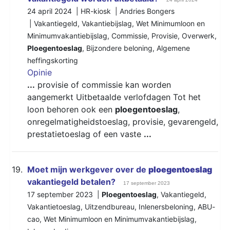
24 april 2024 | HR-kiosk | Andries Bongers
|
Vakantiegeld
,
Vakantiebijslag
,
Wet Minimumloon en
Minimumvakantiebijslag
,
Commissie
,
Provisie
,
Overwerk
,
Ploegentoeslag
,
Bijzondere beloning
,
Algemene
heffingskorting
Opinie
...
provisie of commissie kan worden
aangemerkt Uitbetaalde verlofdagen Tot het
loon behoren ook een
ploegentoeslag
,
onregelmatigheidstoeslag, provisie, gevarengeld,
prestatietoeslag of een vaste
...
19.
Moet mijn werkgever over de
ploegentoeslag
vakantiegeld betalen?
17 september 2023
17 september 2023 |
Ploegentoeslag
,
Vakantiegeld
,
Vakantietoeslag
,
Uitzendbureau
,
Inlenersbeloning
,
ABU-
cao
,
Wet Minimumloon en Minimumvakantiebijslag
,