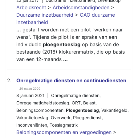
23 juli 2017 |
Duurzame inzetbaarheid
,
Levensloop
Arbeidsrecht
>
Arbeidsomstandigheden
>
Duurzame inzetbaarheid
>
CAO duurzame
inzetbaarheid
...
gestart worden met een pilot "werken naar
wens". Tijdens de pilot is er sprake van een
individuele
ploegentoeslag
op basis van de
bestaande (2016) klokurenmatrix, die op basis
van een 12-maands
...
2.
Onregelmatige diensten en continuediensten
20 maart 2009
8 januari 2021 |
Onregelmatige diensten
,
Onregelmatigheidstoeslag
,
ORT
,
Belast
,
Beloningscomponenten
,
Ploegentoeslag
,
Vakantiegeld
,
Vakantietoeslag
,
Overwerk
,
Ploegendienst
,
Inconveniënten
,
Toeslagmatrix
Beloningscomponenten en vergoedingen
>