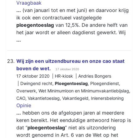
Vraagbaak
...
(van januari tot en met juni) en daarvoor krijg
ik ook een contractueel vastgelegde
ploegentoeslag
van 12,5%. De andere helft van
het jaar wordt er alleen dagdienst gewerkt. Wij
...
23.
Wij zijn een uitzendbureau en onze cao staat
boven de wet.
17 oktober 2020
17 oktober 2020 | HR-kiosk | Andries Bongers
|
Dwingend recht
,
Ploegentoeslag
,
Ploegendienst
,
Overwerk
,
Wet Minimumloon en Minimumvakantiebijslag
,
CAO
,
Vakantietoeslag
,
Vakantiegeld
,
Inlenersbeloning
Opinie
...
hebben ons de afgelopen jaren al meerdere
keren bereikt. Het eenduidige antwoord hierop is
dat “
ploegentoeslag
” niet als uitzondering
wordt genoemd in Art. 6 van de Wet op het