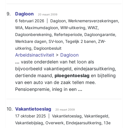
9.
Dagloon
20 maart 2009
6 februari 2026 |
Dagloon
,
Werknemersverzekeringen
,
WIA
,
Maximumdagloon
,
WW-uitkering
,
WWZ
,
Dagloonberekening
,
Referteperiode
,
Dagloongarantie
,
Werkbare dagen
,
SV-loon
,
Tegelijk 2 banen
,
ZW-
uitkering
,
Dagloonbesluit
Arbeidsinactiviteit
>
Dagloon
...
vaste onderdelen van het loon als
bijvoorbeeld vakantiegeld, eindejaarsuitkering,
dertiende maand,
ploegentoeslag
en bijtelling
van een auto van de zaak tellen mee.
Pensioenpremie, inleg in een
...
10.
Vakantietoeslag
20 maart 2009
17 oktober 2025 |
Vakantietoeslag
,
Vakantiegeld
,
Vakantiebijslag
,
Overwerk
,
Eindejaarsuitkering
,
13e