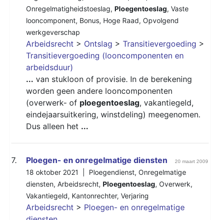
Onregelmatigheidstoeslag
,
Ploegentoeslag
,
Vaste
looncomponent
,
Bonus
,
Hoge Raad
,
Opvolgend
werkgeverschap
Arbeidsrecht
>
Ontslag
>
Transitievergoeding
>
Transitievergoeding (looncomponenten en
arbeidsduur)
...
van stukloon of provisie. In de berekening
worden geen andere looncomponenten
(overwerk- of
ploegentoeslag
, vakantiegeld,
eindejaarsuitkering, winstdeling) meegenomen.
Dus alleen het
...
7.
Ploegen- en onregelmatige diensten
20 maart 2009
18 oktober 2021 |
Ploegendienst
,
Onregelmatige
diensten
,
Arbeidsrecht
,
Ploegentoeslag
,
Overwerk
,
Vakantiegeld
,
Kantonrechter
,
Verjaring
Arbeidsrecht
>
Ploegen- en onregelmatige
diensten