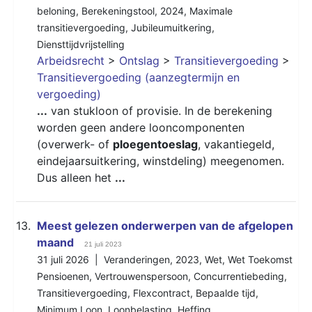
beloning
,
Berekeningstool
,
2024
,
Maximale
transitievergoeding
,
Jubileumuitkering
,
Diensttijdvrijstelling
Arbeidsrecht
>
Ontslag
>
Transitievergoeding
>
Transitievergoeding (aanzegtermijn en
vergoeding)
...
van stukloon of provisie. In de berekening
worden geen andere looncomponenten
(overwerk- of
ploegentoeslag
, vakantiegeld,
eindejaarsuitkering, winstdeling) meegenomen.
Dus alleen het
...
13.
Meest gelezen onderwerpen van de afgelopen
maand
21 juli 2023
31 juli 2026 |
Veranderingen
,
2023
,
Wet
,
Wet Toekomst
Pensioenen
,
Vertrouwenspersoon
,
Concurrentiebeding
,
Transitievergoeding
,
Flexcontract
,
Bepaalde tijd
,
Minimum Loon
,
Loonbelasting
,
Heffing
,