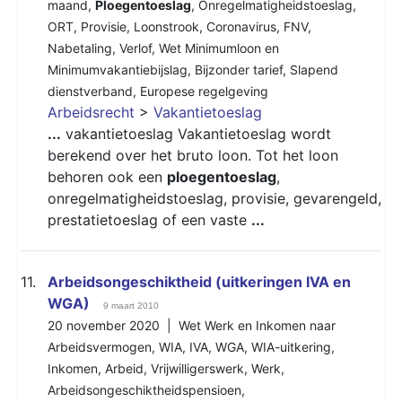
maand
,
Ploegentoeslag
,
Onregelmatigheidstoeslag
,
ORT
,
Provisie
,
Loonstrook
,
Coronavirus
,
FNV
,
Nabetaling
,
Verlof
,
Wet Minimumloon en
Minimumvakantiebijslag
,
Bijzonder tarief
,
Slapend
dienstverband
,
Europese regelgeving
Arbeidsrecht
>
Vakantietoeslag
...
vakantietoeslag Vakantietoeslag wordt
berekend over het bruto loon. Tot het loon
behoren ook een
ploegentoeslag
,
onregelmatigheidstoeslag, provisie, gevarengeld,
prestatietoeslag of een vaste
...
11.
Arbeidsongeschiktheid (uitkeringen IVA en
WGA)
9 maart 2010
20 november 2020 |
Wet Werk en Inkomen naar
Arbeidsvermogen
,
WIA
,
IVA
,
WGA
,
WIA-uitkering
,
Inkomen
,
Arbeid
,
Vrijwilligerswerk
,
Werk
,
Arbeidsongeschiktheidspensioen
,