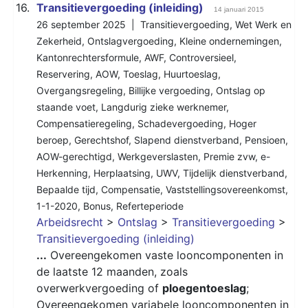
16.
Transitievergoeding (inleiding)
14 januari 2015
26 september 2025 |
Transitievergoeding
,
Wet Werk en
Zekerheid
,
Ontslagvergoeding
,
Kleine ondernemingen
,
Kantonrechtersformule
,
AWF
,
Controversieel
,
Reservering
,
AOW
,
Toeslag
,
Huurtoeslag
,
Overgangsregeling
,
Billijke vergoeding
,
Ontslag op
staande voet
,
Langdurig zieke werknemer
,
Compensatieregeling
,
Schadevergoeding
,
Hoger
beroep
,
Gerechtshof
,
Slapend dienstverband
,
Pensioen
,
AOW-gerechtigd
,
Werkgeverslasten
,
Premie zvw
,
e-
Herkenning
,
Herplaatsing
,
UWV
,
Tijdelijk dienstverband
,
Bepaalde tijd
,
Compensatie
,
Vaststellingsovereenkomst
,
1-1-2020
,
Bonus
,
Referteperiode
Arbeidsrecht
>
Ontslag
>
Transitievergoeding
>
Transitievergoeding (inleiding)
...
Overeengekomen vaste looncomponenten in
de laatste 12 maanden, zoals
overwerkvergoeding of
ploegentoeslag
;
Overeengekomen variabele looncomponenten in