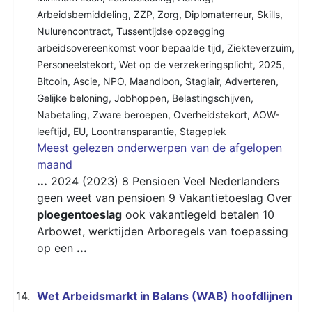
Arbeidsbemiddeling
,
ZZP
,
Zorg
,
Diplomaterreur
,
Skills
,
Nulurencontract
,
Tussentijdse opzegging
arbeidsovereenkomst voor bepaalde tijd
,
Ziekteverzuim
,
Personeelstekort
,
Wet op de verzekeringsplicht
,
2025
,
Bitcoin
,
Ascie
,
NPO
,
Maandloon
,
Stagiair
,
Adverteren
,
Gelijke beloning
,
Jobhoppen
,
Belastingschijven
,
Nabetaling
,
Zware beroepen
,
Overheidstekort
,
AOW-
leeftijd
,
EU
,
Loontransparantie
,
Stageplek
Meest gelezen onderwerpen van de afgelopen
maand
...
2024 (2023) 8 Pensioen Veel Nederlanders
geen weet van pensioen 9 Vakantietoeslag Over
ploegentoeslag
ook vakantiegeld betalen 10
Arbowet, werktijden Arboregels van toepassing
op een
...
14.
Wet Arbeidsmarkt in Balans (WAB) hoofdlijnen