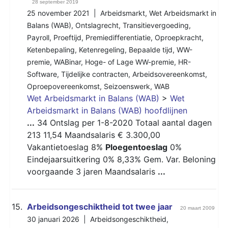
28 september 2019
25 november 2021 |
Arbeidsmarkt
,
Wet Arbeidsmarkt in
Balans (WAB)
,
Ontslagrecht
,
Transitievergoeding
,
Payroll
,
Proeftijd
,
Premiedifferentiatie
,
Oproepkracht
,
Ketenbepaling
,
Ketenregeling
,
Bepaalde tijd
,
WW-
premie
,
WABinar
,
Hoge- of Lage WW-premie
,
HR-
Software
,
Tijdelijke contracten
,
Arbeidsovereenkomst
,
Oproepovereenkomst
,
Seizoenswerk
,
WAB
Wet Arbeidsmarkt in Balans (WAB)
>
Wet
Arbeidsmarkt in Balans (WAB) hoofdlijnen
...
34 Ontslag per 1-8-2020 Totaal aantal dagen
213 11,54 Maandsalaris € 3.300,00
Vakantietoeslag 8%
Ploegentoeslag
0%
Eindejaarsuitkering 0% 8,33% Gem. Var. Beloning
voorgaande 3 jaren Maandsalaris
...
15.
Arbeidsongeschiktheid tot twee jaar
20 maart 2009
30 januari 2026 |
Arbeidsongeschiktheid
,