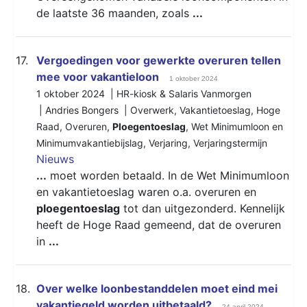
de laatste 36 maanden, zoals
...
17.
Vergoedingen voor gewerkte overuren tellen
mee voor vakantieloon
1 oktober 2024
1 oktober 2024 | HR-kiosk & Salaris Vanmorgen
| Andries Bongers |
Overwerk
,
Vakantietoeslag
,
Hoge
Raad
,
Overuren
,
Ploegentoeslag
,
Wet Minimumloon en
Minimumvakantiebijslag
,
Verjaring
,
Verjaringstermijn
Nieuws
...
moet worden betaald. In de Wet Minimumloon
en vakantietoeslag waren o.a. overuren en
ploegentoeslag
tot dan uitgezonderd. Kennelijk
heeft de Hoge Raad gemeend, dat de overuren
in
...
18.
Over welke loonbestanddelen moet eind mei
vakantiegeld worden uitbetaald?
24 april 2024