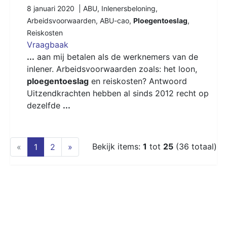
8 januari 2020 |
ABU
,
Inlenersbeloning
,
Arbeidsvoorwaarden
,
ABU-cao
,
Ploegentoeslag
,
Reiskosten
Vraagbaak
...
aan mij betalen als de werknemers van de
inlener. Arbeidsvoorwaarden zoals: het loon,
ploegentoeslag
en reiskosten? Antwoord
Uitzendkrachten hebben al sinds 2012 recht op
dezelfde
...
(current)
Bekijk items:
1
tot
25
(36 totaal)
«
1
2
»