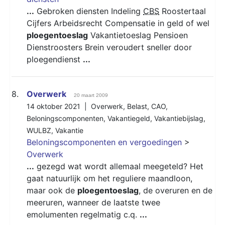
...
Gebroken diensten Indeling
CBS
Roostertaal
Cijfers Arbeidsrecht Compensatie in geld of wel
ploegentoeslag
Vakantietoeslag Pensioen
Dienstroosters Brein veroudert sneller door
ploegendienst
...
8.
Overwerk
20 maart 2009
14 oktober 2021 |
Overwerk
,
Belast
,
CAO
,
Beloningscomponenten
,
Vakantiegeld
,
Vakantiebijslag
,
WULBZ
,
Vakantie
Beloningscomponenten en vergoedingen
>
Overwerk
...
gezegd wat wordt allemaal meegeteld? Het
gaat natuurlijk om het reguliere maandloon,
maar ook de
ploegentoeslag
, de overuren en de
meeruren, wanneer de laatste twee
emolumenten regelmatig c.q.
...