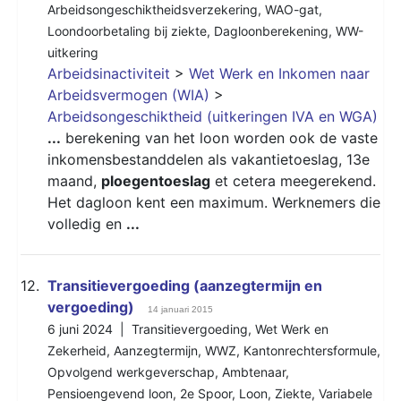
Arbeidsongeschiktheidsverzekering
,
WAO-gat
,
Loondoorbetaling bij ziekte
,
Dagloonberekening
,
WW-
uitkering
Arbeidsinactiviteit
>
Wet Werk en Inkomen naar
Arbeidsvermogen (WIA)
>
Arbeidsongeschiktheid (uitkeringen IVA en WGA)
...
berekening van het loon worden ook de vaste
inkomensbestanddelen als vakantietoeslag, 13e
maand,
ploegentoeslag
et cetera meegerekend.
Het dagloon kent een maximum. Werknemers die
volledig en
...
12.
Transitievergoeding (aanzegtermijn en
vergoeding)
14 januari 2015
6 juni 2024 |
Transitievergoeding
,
Wet Werk en
Zekerheid
,
Aanzegtermijn
,
WWZ
,
Kantonrechtersformule
,
Opvolgend werkgeverschap
,
Ambtenaar
,
Pensioengevend loon
,
2e Spoor
,
Loon
,
Ziekte
,
Variabele