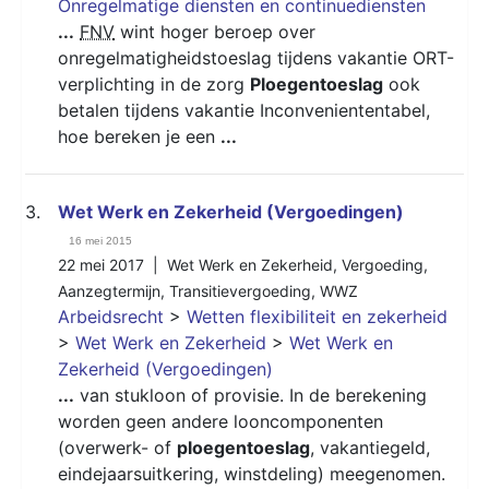
Onregelmatige diensten en continuediensten
...
FNV
wint hoger beroep over
onregelmatigheidstoeslag tijdens vakantie ORT-
verplichting in de zorg
Ploegentoeslag
ook
betalen tijdens vakantie Inconveniententabel,
hoe bereken je een
...
3.
Wet Werk en Zekerheid (Vergoedingen)
16 mei 2015
22 mei 2017 |
Wet Werk en Zekerheid
,
Vergoeding
,
Aanzegtermijn
,
Transitievergoeding
,
WWZ
Arbeidsrecht
>
Wetten flexibiliteit en zekerheid
>
Wet Werk en Zekerheid
>
Wet Werk en
Zekerheid (Vergoedingen)
...
van stukloon of provisie. In de berekening
worden geen andere looncomponenten
(overwerk- of
ploegentoeslag
, vakantiegeld,
eindejaarsuitkering, winstdeling) meegenomen.