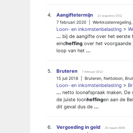
4.
Aangiftetermijn
12 augustus 2011
7 februari 2020 |
Werkkostenregeling
Loon- en inkomstenbelasting
>
We
...
bij de aangifte over het eerste
eind
heffing
over het voorgaande j
loop van het
...
5.
Bruteren
7 februari 2012
15 juli 2018 |
Bruteren
,
Nettoloon
,
Bru
Loon- en inkomstenbelasting
>
Br
...
netto loonafspraak maken. De w
de juiste loon
heffing
en aan de Be
dit geval dus de
...
6.
Vergoeding in geld
20 maart 2009