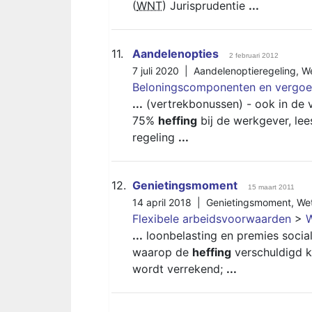
(
WNT
) Jurisprudentie
...
11.
Aandelenopties
2 februari 2012
7 juli 2020 |
Aandelenoptieregeling
,
We
Beloningscomponenten en vergoe
...
(vertrekbonussen) - ook in de 
75%
heffing
bij de werkgever, lee
regeling
...
12.
Genietingsmoment
15 maart 2011
14 april 2018 |
Genietingsmoment
,
We
Flexibele arbeidsvoorwaarden
>
W
...
loonbelasting en premies social
waarop de
heffing
verschuldigd ka
wordt verrekend;
...