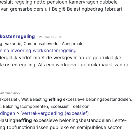
esluit regeling netto pensioen Kamervragen dubbele
an grensarbeiders uit België Belastingbedrag februari
kkostenregeling
21 februari 2011
ng
,
Vakantie
,
Compensatieverlof
,
Aanspraak
en na invoering werkkostenregeling
ergelijk verlof moet de werkgever op de gebruikelijke
kostenregeling: Als een werkgever gebruik maakt van de
20 maart 2009
excessief)
,
Wet Belasting
heffing
excessieve beloningsbestanddelen
,
t
,
Beloningscomponenten
,
Excessief
,
Toetsloon
dingen
>
Vertrekvergoeding (excessief)
lasting
heffing
excessieve beloningsbestanddelen Lente-
g topfunctionarissen publieke en semipublieke sector