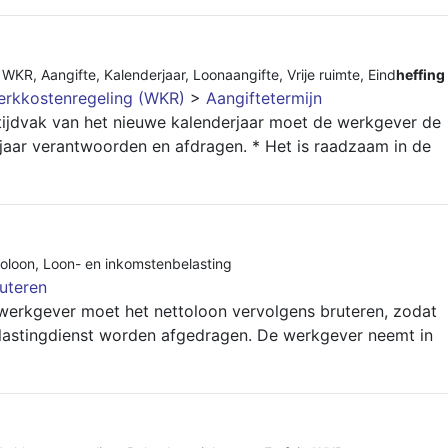
,
WKR
,
Aangifte
,
Kalenderjaar
,
Loonaangifte
,
Vrije ruimte
,
Eind
heffing
rkkostenregeling (WKR)
>
Aangiftetermijn
 tijdvak van het nieuwe kalenderjaar moet de werkgever de
aar verantwoorden en afdragen. * Het is raadzaam in de
toloon
,
Loon- en inkomstenbelasting
uteren
erkgever moet het nettoloon vervolgens bruteren, zodat
lastingdienst worden afgedragen. De werkgever neemt in