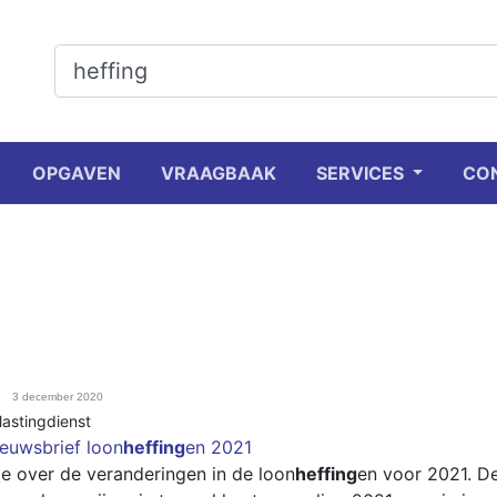
OPGAVEN
VRAAGBAAK
SERVICES
CO
3 december 2020
lastingdienst
euwsbrief loon
heffing
en 2021
tie over de veranderingen in de loon
heffing
en voor 2021. D