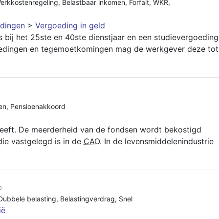
erkkostenregeling
,
Belastbaar inkomen
,
Forfait
,
WKR
,
dingen
>
Vergoeding in geld
s bij het 25ste en 40ste dienstjaar en een studievergoeding
edingen en tegemoetkomingen mag de werkgever deze tot
en
,
Pensioenakkoord
eeft. De meerderheid van de fondsen wordt bekostigd
ie vastgelegd is in de
CAO
. In de levensmiddelenindustrie
8
Dubbele belasting
,
Belastingverdrag
,
Snel
ië