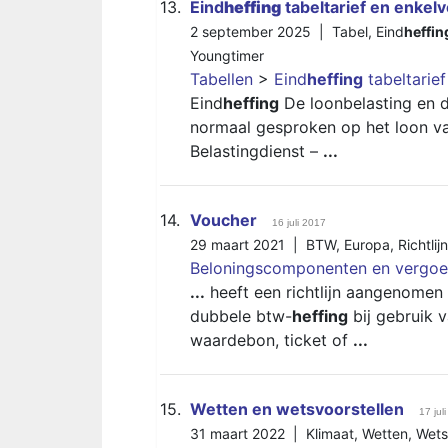
13.
Eind
heffing
tabeltarief en enkelv
2 september 2025 |
Tabel
,
Eind
heffin
Youngtimer
Tabellen
>
Eind
heffing
tabeltarief
Eind
heffing
De loonbelasting en 
normaal gesproken op het loon v
Belastingdienst –
...
14.
Voucher
16 juli 2017
29 maart 2021 |
BTW
,
Europa
,
Richtlijn
Beloningscomponenten en vergoe
...
heeft een richtlijn aangenomen
dubbele btw-
heffing
bij gebruik v
waardebon, ticket of
...
15.
Wetten en wetsvoorstellen
17 jul
31 maart 2022 |
Klimaat
,
Wetten
,
Wets