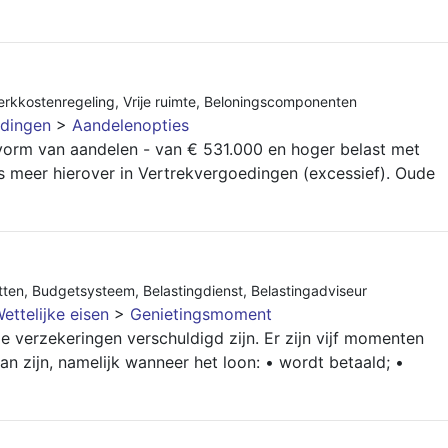
rkkostenregeling
,
Vrije ruimte
,
Beloningscomponenten
dingen
>
Aandelenopties
vorm van aandelen - van € 531.000 en hoger belast met
s meer hierover in Vertrekvergoedingen (excessief). Oude
tten
,
Budgetsysteem
,
Belastingdienst
,
Belastingadviseur
ettelijke eisen
>
Genietingsmoment
e verzekeringen verschuldigd zijn. Er zijn vijf momenten
n zijn, namelijk wanneer het loon: • wordt betaald; •