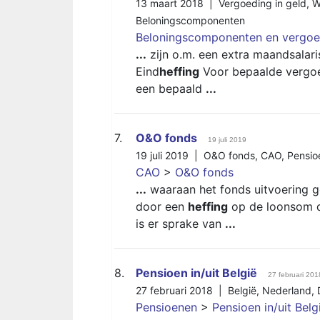
13 maart 2018 |
Vergoeding in geld
,
W
Beloningscomponenten
Beloningscomponenten en vergoe
...
zijn o.m. een extra maandsalari
Eind
heffing
Voor bepaalde vergo
een bepaald
...
7.
O&O fonds
19 juli 2019
19 juli 2019 |
O&O fonds
,
CAO
,
Pensio
CAO
>
O&O fonds
...
waaraan het fonds uitvoering g
door een
heffing
op de loonsom d
is er sprake van
...
8.
Pensioen in/uit België
27 februari 201
27 februari 2018 |
België
,
Nederland
,
Pensioenen
>
Pensioen in/uit Belg