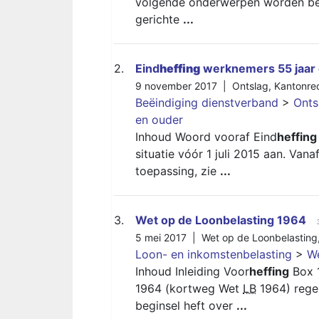
volgende onderwerpen worden bes
gerichte
...
2.
Eind
heffing
werknemers 55 jaar 
9 november 2017 |
Ontslag
,
Kantonre
Beëindiging dienstverband
>
Onts
en ouder
Inhoud Woord vooraf Eind
heffing
situatie vóór 1 juli 2015 aan. Vana
toepassing, zie
...
3.
Wet op de Loonbelasting 1964
5 mei 2017 |
Wet op de Loonbelasting
Loon- en inkomstenbelasting
>
We
Inhoud Inleiding Voor
heffing
Box 1
1964 (kortweg Wet
LB
1964) regel
beginsel heft over
...