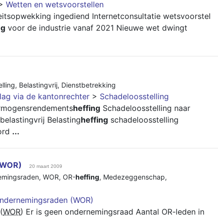
>
Wetten en wetsvoorstellen
eitsopwekking ingediend Internetconsultatie wetsvoorstel
ng
voor de industrie vanaf 2021 Nieuwe wet dwingt
lling
,
Belastingvrij
,
Dienstbetrekking
lag via de kantonrechter
>
Schadeloosstelling
Vermogensrendements
heffing
Schadeloosstelling naar
lastingvrij Belasting
heffing
schadeloosstelling
oord
...
(WOR)
20 maart 2009
emingsraden
,
WOR
,
OR-
heffing
,
Medezeggenschap
,
ondernemingsraden (WOR)
(
WOR
) Er is geen ondernemingsraad Aantal OR-leden in