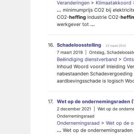
Veranderingen
>
Klimaatakkoord
...
minimumprijs CO2 bij elektricit
CO2-
heffing
industrie CO2-
heffi
werkgever tot
...
16.
Schadeloosstelling
13 maart 2010
7 maart 2019 |
Ontslag
,
Schadeloosste
Beëindiging dienstverband
>
Onts
Inhoud Woord vooraf Inleiding 
nabestaanden Schadevergoeding be
aardbevingsschade is logisch W
17.
Wet op de ondernemingsraden 
2 december 2021 |
Wet op de ondern
Ondernemingsraad
Ondernemingsraad
>
Wet op de 
...
Wet op de ondernemingsraden 