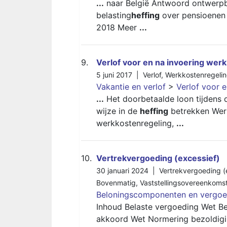
...
naar België Antwoord ontwerpb
belasting
heffing
over pensioenen v
2018 Meer
...
9.
Verlof voor en na invoering wer
5 juni 2017 |
Verlof
,
Werkkostenregeli
Vakantie en verlof
>
Verlof voor 
...
Het doorbetaalde loon tijdens d
wijze in de
heffing
betrekken Werk
werkkostenregeling,
...
10.
Vertrekvergoeding (excessief)
30 januari 2024 |
Vertrekvergoeding (
Bovenmatig
,
Vaststellingsovereenkoms
Beloningscomponenten en vergoe
Inhoud Belaste vergoeding Wet Be
akkoord Wet Normering bezoldigin