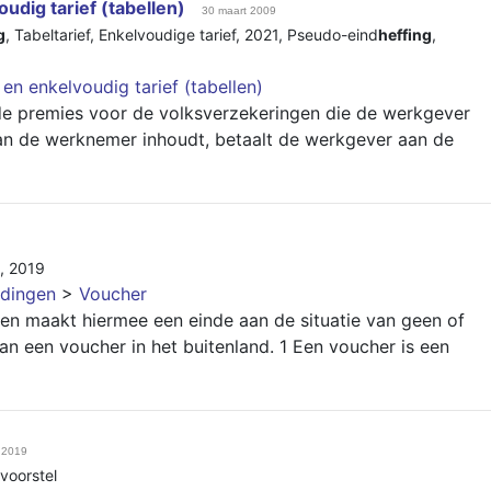
oudig tarief (tabellen)
30 maart 2009
g
,
Tabeltarief
,
Enkelvoudige tarief
,
2021
,
Pseudo-eind
heffing
,
 en enkelvoudig tarief (tabellen)
de premies voor de volksverzekeringen die de werkgever
an de werknemer inhoudt, betaalt de werkgever aan de
,
2019
dingen
>
Voucher
 en maakt hiermee een einde aan de situatie van geen of
an een voucher in het buitenland. 1 Een voucher is een
i 2019
voorstel