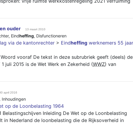
proken: vrije ruimte werkkostenregeling 2021 verruiming
en ouder
13 maart 2010
chter
,
Eind
heffing
,
Disfunctioneren
lag via de kantonrechter
>
Eind
heffing
werknemers 55 jaa
Woord vooraf De tekst in deze subrubriek geeft (deels) de
f 1 juli 2015 is de Wet Werk en Zekerheid (
WWZ
) van
30 april 2016
,
Inhoudingen
t op de Loonbelasting 1964
 Belastingschijven Inleiding De Wet op de Loonbelasting
t in Nederland de loonbelasting die de Rijksoverheid in