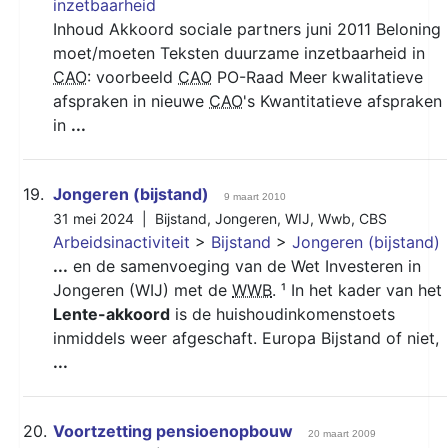
inzetbaarheid
Inhoud Akkoord sociale partners juni 2011 Beloning
moet/moeten Teksten duurzame inzetbaarheid in
CAO
: voorbeeld
CAO
PO-Raad Meer kwalitatieve
afspraken in nieuwe
CAO
's Kwantitatieve afspraken
in
...
19.
Jongeren (bijstand)
9 maart 2010
31 mei 2024 |
Bijstand
,
Jongeren
,
WIJ
,
Wwb
,
CBS
Arbeidsinactiviteit
>
Bijstand
>
Jongeren (bijstand)
...
en de samenvoeging van de Wet Investeren in
Jongeren (WIJ) met de
WWB
. ¹ In het kader van het
Lente-akkoord
is de huishoudinkomenstoets
inmiddels weer afgeschaft. Europa Bijstand of niet,
...
20.
Voortzetting pensioenopbouw
20 maart 2009