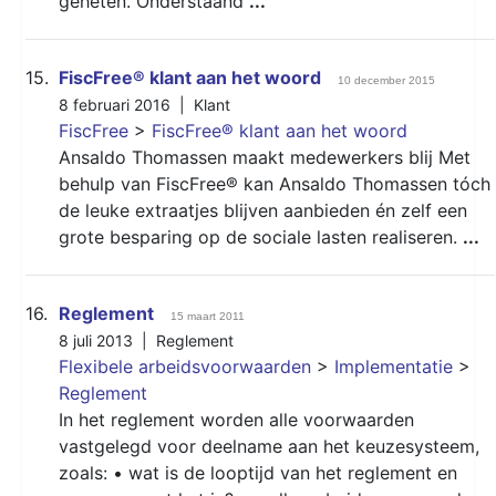
geheten. Onderstaand
...
15.
FiscFree® klant aan het woord
10 december 2015
8 februari 2016 |
Klant
FiscFree
>
FiscFree® klant aan het woord
Ansaldo Thomassen maakt medewerkers blij Met
behulp van FiscFree® kan Ansaldo Thomassen tóch
de leuke extraatjes blijven aanbieden én zelf een
grote besparing op de sociale lasten realiseren.
...
16.
Reglement
15 maart 2011
8 juli 2013 |
Reglement
Flexibele arbeidsvoorwaarden
>
Implementatie
>
Reglement
In het reglement worden alle voorwaarden
vastgelegd voor deelname aan het keuzesysteem,
zoals: • wat is de looptijd van het reglement en