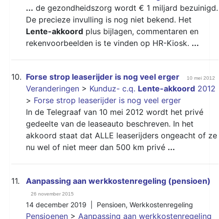
...
de gezondheidszorg wordt € 1 miljard bezuinigd.
De precieze invulling is nog niet bekend. Het
Lente-akkoord
plus bijlagen, commentaren en
rekenvoorbeelden is te vinden op HR-Kiosk.
...
10.
Forse strop leaserijder is nog veel erger
10 mei 2012
Veranderingen
>
Kunduz- c.q.
Lente-akkoord
2012
>
Forse strop leaserijder is nog veel erger
In de Telegraaf van 10 mei 2012 wordt het privé
gedeelte van de leaseauto beschreven. In het
akkoord staat dat ALLE leaserijders ongeacht of ze
nu wel of niet meer dan 500 km privé
...
11.
Aanpassing aan werkkostenregeling (pensioen)
26 november 2015
14 december 2019 |
Pensioen
,
Werkkostenregeling
Pensioenen
>
Aanpassing aan werkkostenregeling