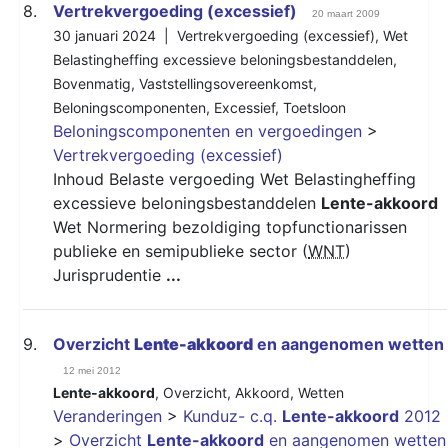
8.
Vertrekvergoeding (excessief)
20 maart 2009
30 januari 2024 |
Vertrekvergoeding (excessief)
,
Wet
Belastingheffing excessieve beloningsbestanddelen
,
Bovenmatig
,
Vaststellingsovereenkomst
,
Beloningscomponenten
,
Excessief
,
Toetsloon
Beloningscomponenten en vergoedingen
>
Vertrekvergoeding (excessief)
Inhoud Belaste vergoeding Wet Belastingheffing
excessieve beloningsbestanddelen
Lente-akkoord
Wet Normering bezoldiging topfunctionarissen
publieke en semipublieke sector (
WNT
)
Jurisprudentie
...
9.
Overzicht
Lente-akkoord
en aangenomen wetten
12 mei 2012
Lente-akkoord
,
Overzicht
,
Akkoord
,
Wetten
Veranderingen
>
Kunduz- c.q.
Lente-akkoord
2012
>
Overzicht
Lente-akkoord
en aangenomen wetten