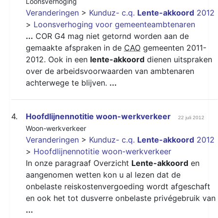
Loonsverhoging
Veranderingen
>
Kunduz- c.q.
Lente-akkoord
2012
>
Loonsverhoging voor gemeenteambtenaren
...
COR G4 mag niet getornd worden aan de
gemaakte afspraken in de
CAO
gemeenten 2011-
2012. Ook in een
lente-akkoord
dienen uitspraken
over de arbeidsvoorwaarden van ambtenaren
achterwege te blijven.
...
4.
Hoofdlijnennotitie woon-werkverkeer
22 juli 2012
Woon-werkverkeer
Veranderingen
>
Kunduz- c.q.
Lente-akkoord
2012
>
Hoofdlijnennotitie woon-werkverkeer
In onze paragraaf Overzicht
Lente-akkoord
en
aangenomen wetten kon u al lezen dat de
onbelaste reiskostenvergoeding wordt afgeschaft
en ook het tot dusverre onbelaste privégebruik van
...