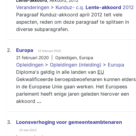
Lente-akkoord
,
Akkoord
,
2012
Veranderingen
>
Kunduz- c.q.
Lente-akkoord
2012
Paragraaf Kunduz-akkoord april 2012 telt vele
aspecten, reden om deze paragraaf te splitsen in
diverse subparagrafen.
2.
Europa
15 februari 2020
21 februari 2020 |
Opleidigen
,
Europa
Opleidingen
>
Opleidingen (inleiding)
>
Europa
Diploma's geldig in alle landen van
EU
Gekwalificeerde beroepsbeoefenaren kunnen elders
in de Europese Unie gaan werken. Het Europees
parlement heeft enige jaren geleden hierover een
akkoord
...
3.
Loonsverhoging voor gemeenteambtenaren
15 mei 2012