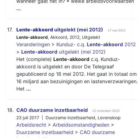
wanneer gaat het in? • welke arbeidsvoorwaarden
...
17.
Lente-akkoord
uitgelekt (mei 2012)
17 mei 2012
Lente-akkoord
,
Akkoord
,
2012
,
Uitgelekt
Veranderingen
>
Kunduz- c.q.
Lente-akkoord
2012
>
Lente-akkoord
uitgelekt (mei 2012)
Het (complete)
Lente-akkoord
c.q. Kunduz-
akkoord is uitgelekt en door De Telegraaf
gepubliceerd op 16 mei 2012. Het gaat in totaal om
16 miljard aan bezuinigingen en lastenverzwaringen.
Het
...
18.
CAO duurzame inzetbaarheid
12 november 2016
23 juli 2017 |
Duurzame inzetbaarheid
,
Levensloop
Arbeidsrecht
>
Arbeidsomstandigheden
>
Duurzame inzetbaarheid
>
CAO duurzame