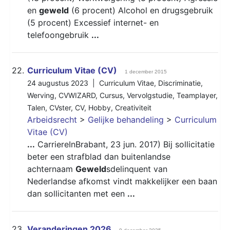
en
geweld
(6 procent) Alcohol en drugsgebruik
(5 procent) Excessief internet- en
telefoongebruik
...
22.
Curriculum Vitae (CV)
1 december 2015
24 augustus 2023 |
Curriculum Vitae
,
Discriminatie
,
Werving
,
CVWIZARD
,
Cursus
,
Vervolgstudie
,
Teamplayer
,
Talen
,
CVster
,
CV
,
Hobby
,
Creativiteit
Arbeidsrecht
>
Gelijke behandeling
>
Curriculum
Vitae (CV)
...
CarriereInBrabant, 23 jun. 2017) Bij sollicitatie
beter een strafblad dan buitenlandse
achternaam
Geweld
sdelinquent van
Nederlandse afkomst vindt makkelijker een baan
dan sollicitanten met een
...
23.
Veranderingen 2026