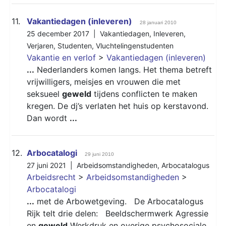
11.
Vakantiedagen (inleveren)
28 januari 2010
25 december 2017 |
Vakantiedagen
,
Inleveren
,
Verjaren
,
Studenten
,
Vluchtelingenstudenten
Vakantie en verlof
>
Vakantiedagen (inleveren)
...
Nederlanders komen langs. Het thema betreft
vrijwilligers, meisjes en vrouwen die met
seksueel
geweld
tijdens conflicten te maken
kregen. De dj’s verlaten het huis op kerstavond.
Dan wordt
...
12.
Arbocatalogi
29 juni 2010
27 juni 2021 |
Arbeidsomstandigheden
,
Arbocatalogus
Arbeidsrecht
>
Arbeidsomstandigheden
>
Arbocatalogi
...
met de Arbowetgeving. De Arbocatalogus
Rijk telt drie delen: Beeldschermwerk Agressie
en
geweld
Werkdruk en overige psychosociale