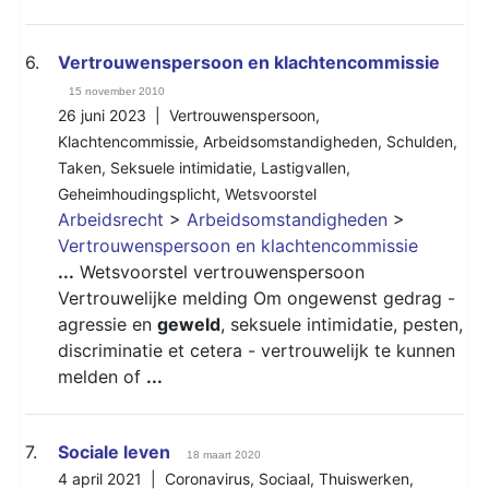
6.
Vertrouwenspersoon en klachtencommissie
15 november 2010
26 juni 2023 |
Vertrouwenspersoon
,
Klachtencommissie
,
Arbeidsomstandigheden
,
Schulden
,
Taken
,
Seksuele intimidatie
,
Lastigvallen
,
Geheimhoudingsplicht
,
Wetsvoorstel
Arbeidsrecht
>
Arbeidsomstandigheden
>
Vertrouwenspersoon en klachtencommissie
...
Wetsvoorstel vertrouwenspersoon
Vertrouwelijke melding Om ongewenst gedrag -
agressie en
geweld
, seksuele intimidatie, pesten,
discriminatie et cetera - vertrouwelijk te kunnen
melden of
...
7.
Sociale leven
18 maart 2020
4 april 2021 |
Coronavirus
,
Sociaal
,
Thuiswerken
,