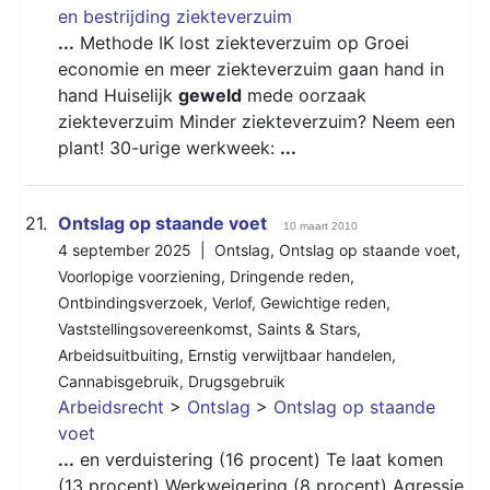
en bestrijding ziekteverzuim
...
Methode IK lost ziekteverzuim op Groei
economie en meer ziekteverzuim gaan hand in
hand Huiselijk
geweld
mede oorzaak
ziekteverzuim Minder ziekteverzuim? Neem een
plant! 30-urige werkweek:
...
21.
Ontslag op staande voet
10 maart 2010
4 september 2025 |
Ontslag
,
Ontslag op staande voet
,
Voorlopige voorziening
,
Dringende reden
,
Ontbindingsverzoek
,
Verlof
,
Gewichtige reden
,
Vaststellingsovereenkomst
,
Saints & Stars
,
Arbeidsuitbuiting
,
Ernstig verwijtbaar handelen
,
Cannabisgebruik
,
Drugsgebruik
Arbeidsrecht
>
Ontslag
>
Ontslag op staande
voet
...
en verduistering (16 procent) Te laat komen
(13 procent) Werkweigering (8 procent) Agressie