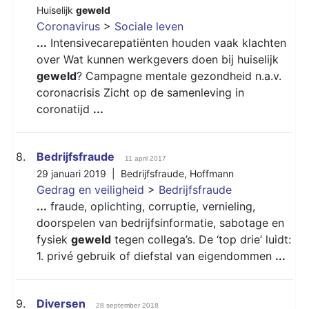
Huiselijk
geweld
Coronavirus
>
Sociale leven
...
Intensivecarepatiënten houden vaak klachten
over Wat kunnen werkgevers doen bij huiselijk
geweld
? Campagne mentale gezondheid n.a.v.
coronacrisis Zicht op de samenleving in
coronatijd
...
8.
Bedrijfsfraude
11 april 2017
29 januari 2019 |
Bedrijfsfraude
,
Hoffmann
Gedrag en veiligheid
>
Bedrijfsfraude
...
fraude, oplichting, corruptie, vernieling,
doorspelen van bedrijfsinformatie, sabotage en
fysiek
geweld
tegen collega’s. De ‘top drie’ luidt:
1. privé gebruik of diefstal van eigendommen
...
9.
Diversen
28 september 2018