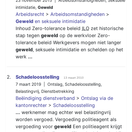
23 november 2015 |
Arbeidsomstandigheden
,
Seksuele
intimidatie
,
Geweld
Arbeidsrecht
>
Arbeidsomstandigheden
>
Geweld
en seksuele intimidatie
Inhoud Zero-tolerance beleid
ILO
zet historische
stap tegen
geweld
op de werkvloer Zero-
tolerance beleid Werkgevers mogen niet langer
geweld
, seksuele intimidatie en schelden op het
werk
...
2.
Schadeloosstelling
13 maart 2010
7 maart 2019 |
Ontslag
,
Schadeloosstelling
,
Belastingvrij
,
Dienstbetrekking
Beëindiging dienstverband
>
Ontslag via de
kantonrechter
>
Schadeloosstelling
...
werknemer mag echter wel belastingvrij
worden vergoed. Vergoeding politieagent als
vergoeding voor
geweld
Een politieagent krijgt