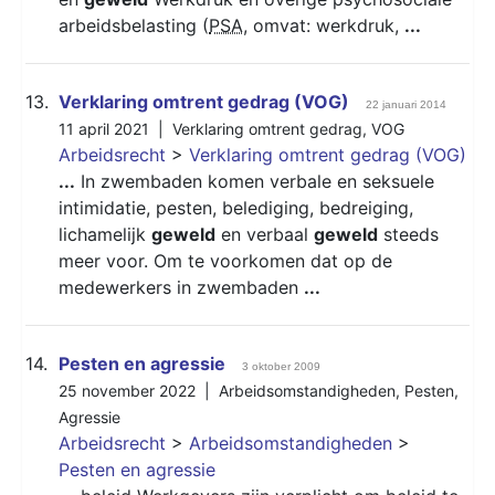
arbeidsbelasting (
PSA
, omvat: werkdruk,
...
13.
Verklaring omtrent gedrag (VOG)
22 januari 2014
11 april 2021 |
Verklaring omtrent gedrag
,
VOG
Arbeidsrecht
>
Verklaring omtrent gedrag (VOG)
...
In zwembaden komen verbale en seksuele
intimidatie, pesten, belediging, bedreiging,
lichamelijk
geweld
en verbaal
geweld
steeds
meer voor. Om te voorkomen dat op de
medewerkers in zwembaden
...
14.
Pesten en agressie
3 oktober 2009
25 november 2022 |
Arbeidsomstandigheden
,
Pesten
,
Agressie
Arbeidsrecht
>
Arbeidsomstandigheden
>
Pesten en agressie