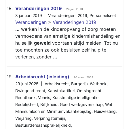
18.
Veranderingen 2019
24 juni 2018
8 januari 2019 |
Veranderingen
,
2019
,
Personeelsnet
Veranderingen
>
Veranderingen 2019
...
werken in de kinderopvang of zorg moeten
vermoedens van ernstige kindermishandeling en
huiselijk
geweld
voortaan altijd melden. Tot nu
toe mochten ze ook besluiten zelf hulp te
verlenen, zonder
...
19.
Arbeidsrecht (inleiding)
20 maart 2009
29 juni 2025 |
Arbeidsrecht
,
Burgerlijk Wetboek
,
Dwingend recht
,
Kapstokartikel
,
Ontslagrecht
,
Rechtbank
,
Vonnis
,
Kunstmatige intelligentie
,
Redelijkheid
,
Billijkheid
,
Goed werkgeverschap
,
Wet
Minimumloon en Minimumvakantiebijslag
,
Huisvesting
,
Verjaring
,
Verjaringstermijn
,
Bestuurdersaansprakelijkheid
,