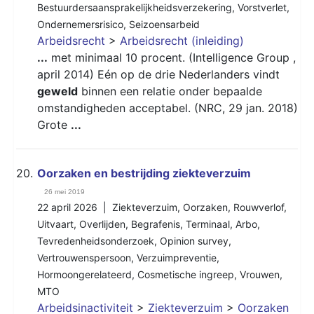
Bestuurdersaansprakelijkheidsverzekering
,
Vorstverlet
,
Ondernemersrisico
,
Seizoensarbeid
Arbeidsrecht
>
Arbeidsrecht (inleiding)
...
met minimaal 10 procent. (Intelligence Group ,
april 2014) Eén op de drie Nederlanders vindt
geweld
binnen een relatie onder bepaalde
omstandigheden acceptabel. (NRC, 29 jan. 2018)
Grote
...
20.
Oorzaken en bestrijding ziekteverzuim
26 mei 2019
22 april 2026 |
Ziekteverzuim
,
Oorzaken
,
Rouwverlof
,
Uitvaart
,
Overlijden
,
Begrafenis
,
Terminaal
,
Arbo
,
Tevredenheidsonderzoek
,
Opinion survey
,
Vertrouwenspersoon
,
Verzuimpreventie
,
Hormoongerelateerd
,
Cosmetische ingreep
,
Vrouwen
,
MTO
Arbeidsinactiviteit
>
Ziekteverzuim
>
Oorzaken