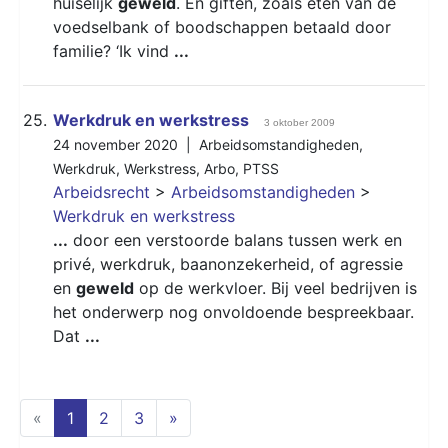
huiselijk
geweld
. En giften, zoals eten van de
voedselbank of boodschappen betaald door
familie? ‘Ik vind
...
25.
Werkdruk en werkstress
3 oktober 2009
24 november 2020 |
Arbeidsomstandigheden
,
Werkdruk
,
Werkstress
,
Arbo
,
PTSS
Arbeidsrecht
>
Arbeidsomstandigheden
>
Werkdruk en werkstress
...
door een verstoorde balans tussen werk en
privé, werkdruk, baanonzekerheid, of agressie
en
geweld
op de werkvloer. Bij veel bedrijven is
het onderwerp nog onvoldoende bespreekbaar.
Dat
...
(current)
«
1
2
3
»