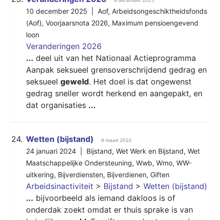
9 december 2025
10 december 2025 |
Aof
,
Arbeidsongeschiktheidsfonds
(Aof)
,
Voorjaarsnota 2026
,
Maximum pensioengevend
loon
Veranderingen 2026
...
deel uit van het Nationaal Actieprogramma
Aanpak seksueel grensoverschrijdend gedrag en
seksueel
geweld
. Het doel is dat ongewenst
gedrag sneller wordt herkend en aangepakt, en
dat organisaties
...
24.
Wetten (bijstand)
9 maart 2010
24 januari 2024 |
Bijstand
,
Wet Werk en Bijstand
,
Wet
Maatschappelijke Ondersteuning
,
Wwb
,
Wmo
,
WW-
uitkering
,
Bijverdiensten
,
Bijverdienen
,
Giften
Arbeidsinactiviteit
>
Bijstand
>
Wetten (bijstand)
...
bijvoorbeeld als iemand dakloos is of
onderdak zoekt omdat er thuis sprake is van