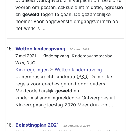
...
beleid Werkgevers zijn verplicht om beleid te
voeren om pesten, seksuele intimidatie, agressie
en
geweld
tegen te gaan. De gezamenlijke
noemer voor ongewenste omgangsvormen op
het werk is
...
15.
Wetten kinderopvang
20 maart 2009
7 mei 2021 |
Kinderopvang
,
Kinderopvangtoeslag
,
Wko
,
DUO
Kindregelingen
>
Wetten kinderopvang
...
beroepskracht-kindratio (
BKR
) Duidelijke
regels voor crèches gerund door ouders
Meldcode huislijk
geweld
en
kindermishandelingmeldcode Ontwerpbesluit
Kinderopvangtoeslag 2020 Meer druk op
...
16.
Belastingplan 2021
15 september 2020