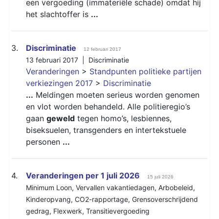
een vergoeding (immateriële schade) omdat hij
het slachtoffer is
...
3.
Discriminatie
12 februari 2017
13 februari 2017 |
Discriminatie
Veranderingen
>
Standpunten politieke partijen
verkiezingen 2017
>
Discriminatie
...
Meldingen moeten serieus worden genomen
en vlot worden behandeld. Alle politieregio’s
gaan
geweld
tegen homo’s, lesbiennes,
biseksuelen, transgenders en intertekstuele
personen
...
4.
Veranderingen per 1 juli 2026
15 juli 2026
Minimum Loon
,
Vervallen vakantiedagen
,
Arbobeleid
,
Kinderopvang
,
CO2-rapportage
,
Grensoverschrijdend
gedrag
,
Flexwerk
,
Transitievergoeding