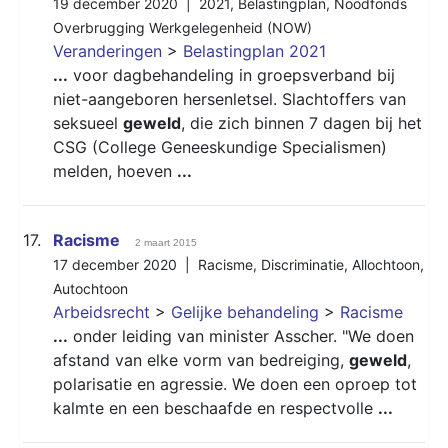
19 december 2020 |
2021
,
Belastingplan
,
Noodfonds
Overbrugging Werkgelegenheid (NOW)
Veranderingen
>
Belastingplan 2021
...
voor dagbehandeling in groepsverband bij
niet-aangeboren hersenletsel. Slachtoffers van
seksueel
geweld
, die zich binnen 7 dagen bij het
CSG (College Geneeskundige Specialismen)
melden, hoeven
...
17.
Racisme
2 maart 2015
17 december 2020 |
Racisme
,
Discriminatie
,
Allochtoon
,
Autochtoon
Arbeidsrecht
>
Gelijke behandeling
>
Racisme
...
onder leiding van minister Asscher. "We doen
afstand van elke vorm van bedreiging,
geweld
,
polarisatie en agressie. We doen een oproep tot
kalmte en een beschaafde en respectvolle
...