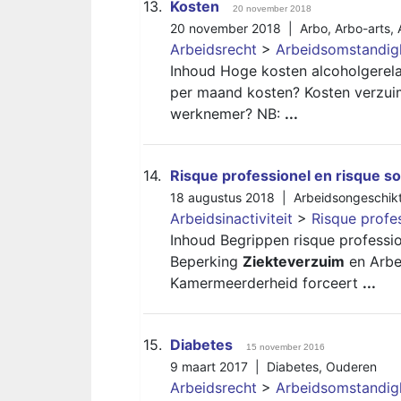
13.
Kosten
20 november 2018
20 november 2018 |
Arbo
,
Arbo-arts
,
Arbeidsrecht
>
Arbeidsomstandi
Inhoud Hoge kosten alcoholgerel
per maand kosten? Kosten verzuim
werknemer? NB:
...
14.
Risque professionel en risque so
18 augustus 2018 |
Arbeidsongeschik
Arbeidsinactiviteit
>
Risque profes
Inhoud Begrippen risque professio
Beperking
Ziekteverzuim
en Arbe
Kamermeerderheid forceert
...
15.
Diabetes
15 november 2016
9 maart 2017 |
Diabetes
,
Ouderen
Arbeidsrecht
>
Arbeidsomstandi