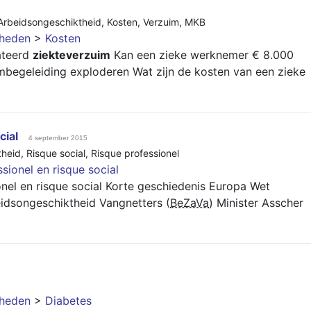
Arbeidsongeschiktheid
,
Kosten
,
Verzuim
,
MKB
gheden
>
Kosten
ateerd
ziekteverzuim
Kan een zieke werknemer € 8.000
begeleiding exploderen Wat zijn de kosten van een zieke
cial
4 september 2015
theid
,
Risque social
,
Risque professionel
sionel en risque social
nel en risque social Korte geschiedenis Europa Wet
idsongeschiktheid Vangnetters (
BeZaVa
) Minister Asscher
gheden
>
Diabetes