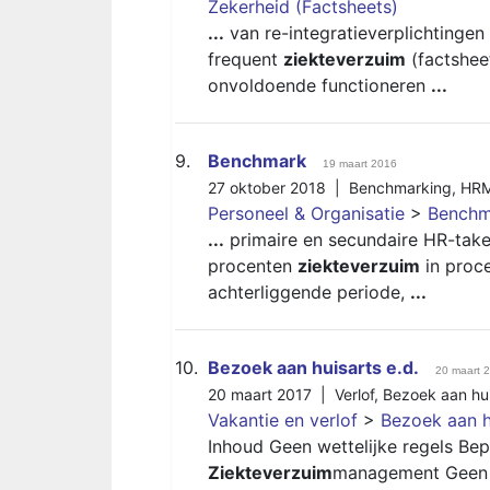
Zekerheid (Factsheets)
...
van re-integratieverplichtingen
frequent
ziekteverzuim
(factshee
onvoldoende functioneren
...
9.
Benchmark
19 maart 2016
27 oktober 2018 |
Benchmarking
,
HR
Personeel & Organisatie
>
Benchm
...
primaire en secundaire HR-taken
procenten
ziekteverzuim
in proc
achterliggende periode,
...
10.
Bezoek aan huisarts e.d.
20 maart 
20 maart 2017 |
Verlof
,
Bezoek aan hui
Vakantie en verlof
>
Bezoek aan h
Inhoud Geen wettelijke regels Be
Ziekteverzuim
management Geen we