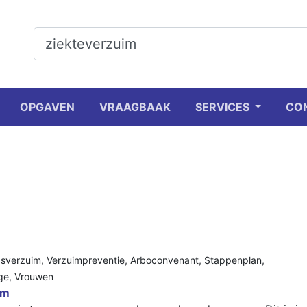
OPGAVEN
VRAAGBAAK
SERVICES
CO
dsverzuim
,
Verzuimpreventie
,
Arboconvenant
,
Stappenplan
,
ge
,
Vrouwen
im