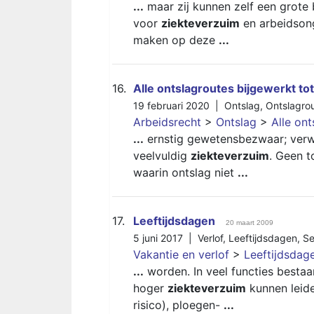
...
maar zij kunnen zelf een grote
voor
ziekteverzuim
en arbeidson
maken op deze
...
16.
Alle ontslagroutes bijgewerkt to
19 februari 2020 |
Ontslag
,
Ontslagro
Arbeidsrecht
>
Ontslag
>
Alle on
...
ernstig gewetensbezwaar; verwij
veelvuldig
ziekteverzuim
. Geen 
waarin ontslag niet
...
17.
Leeftijdsdagen
20 maart 2009
5 juni 2017 |
Verlof
,
Leeftijdsdagen
,
Se
Vakantie en verlof
>
Leeftijdsdag
...
worden. In veel functies bestaa
hoger
ziekteverzuim
kunnen leide
risico), ploegen-
...