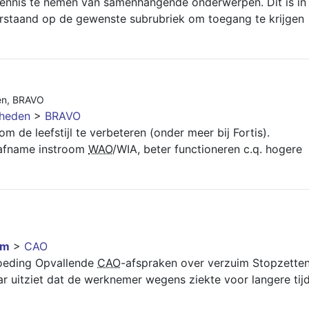
ennis te nemen van samenhangende onderwerpen. Dit is in
derstaand op de gewenste subrubriek om toegang te krijgen
en
,
BRAVO
gheden
>
BRAVO
e leefstijl te verbeteren (onder meer bij Fortis).
 afname instroom
WAO
/WIA, beter functioneren c.q. hogere
im
>
CAO
goeding Opvallende
CAO
-afspraken over verzuim Stopzette
ar uitziet dat de werknemer wegens ziekte voor langere tij