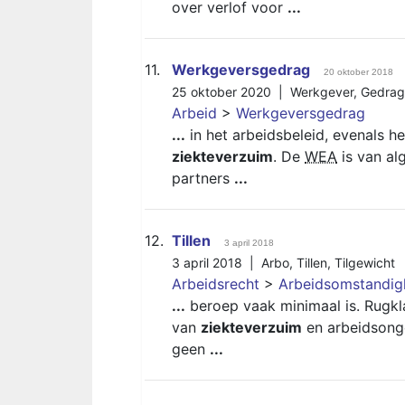
over verlof voor
...
11.
Werkgeversgedrag
20 oktober 2018
25 oktober 2020 |
Werkgever
,
Gedrag
Arbeid
>
Werkgeversgedrag
...
in het arbeidsbeleid, evenals he
ziekteverzuim
. De
WEA
is van al
partners
...
12.
Tillen
3 april 2018
3 april 2018 |
Arbo
,
Tillen
,
Tilgewicht
Arbeidsrecht
>
Arbeidsomstandi
...
beroep vaak minimaal is. Rugkl
van
ziekteverzuim
en arbeidsonge
geen
...