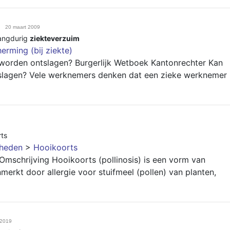
20 maart 2009
angdurig
ziekteverzuim
erming (bij ziekte)
worden ontslagen? Burgerlijk Wetboek Kantonrechter Kan
slagen? Vele werknemers denken dat een zieke werknemer
ts
gheden
>
Hooikoorts
Omschrijving Hooikoorts (pollinosis) is een vorm van
enmerkt door allergie voor stuifmeel (pollen) van planten,
 2019