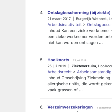
4.
Ontslagbescherming (bij ziekte)
21 maart 2017 |
Burgerlijk Wetboek
,
L
Arbeidsinactiviteit
>
Ontslagbesch
Inhoud Kan een zieke werknemer 
een zieke werknemer worden ont
niet kan worden ontslagen
...
5.
Hooikoorts
25 juli 2019
25 juli 2019 |
Ziekteverzuim
,
Hooikoor
Arbeidsrecht
>
Arbeidsomstandi
Inhoud Omschrijving Ziekmelding 
allergische rinitis, die wordt gek
vaak grassen of
...
6.
Verzuimverzekeringen
4 september