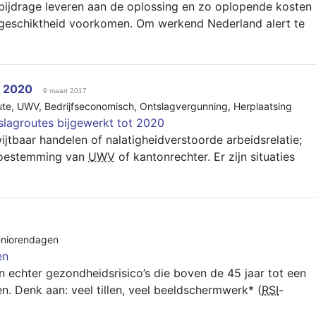
 bijdrage leveren aan de oplossing en zo oplopende kosten
geschiktheid voorkomen. Om werkend Nederland alert te
t 2020
9 maart 2017
ute
,
UWV
,
Bedrijfseconomisch
,
Ontslagvergunning
,
Herplaatsing
tslagroutes bijgewerkt tot 2020
tbaar handelen of nalatigheidverstoorde arbeidsrelatie;
toestemming van
UWV
of kantonrechter. Er zijn situaties
niorendagen
en
n echter gezondheidsrisico’s die boven de 45 jaar tot een
n. Denk aan: veel tillen, veel beeldschermwerk* (
RSI
-