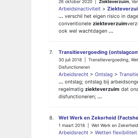
26 oktober 2020 |
Ziekteverzuim
,
Ve
Arbeidsinactiviteit
>
Ziekteverzu
...
verschil het eigen risico in da
conventionele
ziekteverzuim
verz
ook wel wachtdagen
...
7.
Transitievergoeding (ontslagco
30 juli 2018 |
Transitievergoeding
,
Wet
Disfunctioneren
Arbeidsrecht
>
Ontslag
>
Transit
...
ontslag; ontslag bij arbeidsong
regelmatig
ziekteverzuim
dat ona
disfunctioneren;
...
8.
Wet Werk en Zekerheid (Factshe
1 maart 2018 |
Wet Werk en Zekerhei
Arbeidsrecht
>
Wetten flexibilitei