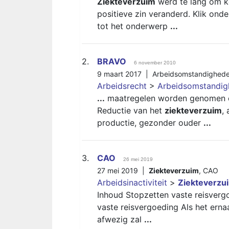
Ziekteverzuim
werd te lang om k
positieve zin veranderd. Klik on
tot het onderwerp
...
2.
BRAVO
6 november 2010
9 maart 2017 |
Arbeidsomstandighed
Arbeidsrecht
>
Arbeidsomstandi
...
maatregelen worden genomen om d
Reductie van het
ziekteverzuim
,
productie, gezonder ouder
...
3.
CAO
26 mei 2019
27 mei 2019 |
Ziekteverzuim
,
CAO
Arbeidsinactiviteit
>
Ziekteverzu
Inhoud Stopzetten vaste reisver
vaste reisvergoeding Als het erna
afwezig zal
...