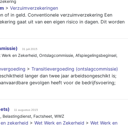
rzekering
im
>
Verzuimverzekeringen
gen of in geld. Conventionele verzuimverzekering Een
ekering gaat uit van een eigen risico in dagen. Dit worden
mmissie)
31 juli 2015
 Werk en Zekerheid
,
Ontslagcommissie
,
Afspiegelingsbeginsel
,
ievergoeding
>
Transitievergoeding (ontslagcommissie)
eschiktheid langer dan twee jaar arbeidsongeschikt is;
anvaardbare gevolgen heeft voor de bedrijfsvoering;
ets)
11 augustus 2015
d
,
Belastingdienst
,
Factsheet
,
WWZ
t en zekerheid
>
Wet Werk en Zekerheid
>
Wet Werk en