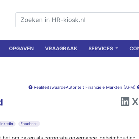
OPGAVEN
VRAAGBAAK
SERVICES
CO
Realiteitswaarde
Autoriteit Financiële Markten (AFM)
d
LinkedIn
Facebook
aat het om zaken als corporate governance, geheimhouding