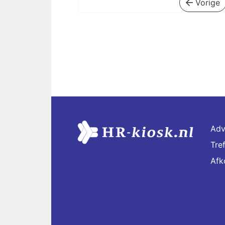
Vorige
Adv
Tre
Afk