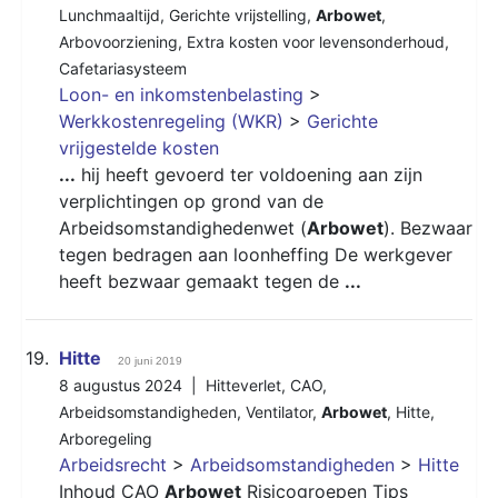
Lunchmaaltijd
,
Gerichte vrijstelling
,
Arbowet
,
Arbovoorziening
,
Extra kosten voor levensonderhoud
,
Cafetariasysteem
Loon- en inkomstenbelasting
>
Werkkostenregeling (WKR)
>
Gerichte
vrijgestelde kosten
...
hij heeft gevoerd ter voldoening aan zijn
verplichtingen op grond van de
Arbeidsomstandighedenwet (
Arbowet
). Bezwaar
tegen bedragen aan loonheffing De werkgever
heeft bezwaar gemaakt tegen de
...
19.
Hitte
20 juni 2019
8 augustus 2024 |
Hitteverlet
,
CAO
,
Arbeidsomstandigheden
,
Ventilator
,
Arbowet
,
Hitte
,
Arboregeling
Arbeidsrecht
>
Arbeidsomstandigheden
>
Hitte
Inhoud
CAO
Arbowet
Risicogroepen Tips