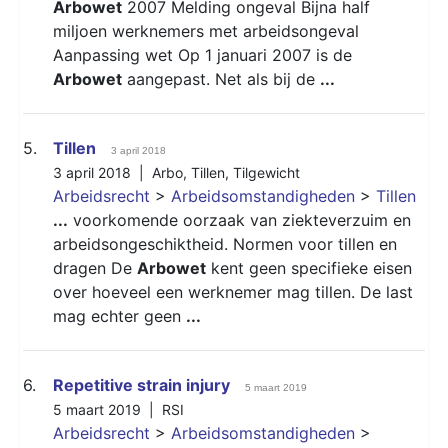
Arbowet
2007 Melding ongeval Bijna half
miljoen werknemers met arbeidsongeval
Aanpassing wet Op 1 januari 2007 is de
Arbowet
aangepast. Net als bij de
...
5.
Tillen
3 april 2018
3 april 2018 |
Arbo
,
Tillen
,
Tilgewicht
Arbeidsrecht
>
Arbeidsomstandigheden
>
Tillen
...
voorkomende oorzaak van ziekteverzuim en
arbeidsongeschiktheid. Normen voor tillen en
dragen De
Arbowet
kent geen specifieke eisen
over hoeveel een werknemer mag tillen. De last
mag echter geen
...
6.
Repetitive strain injury
5 maart 2019
5 maart 2019 |
RSI
Arbeidsrecht
>
Arbeidsomstandigheden
>