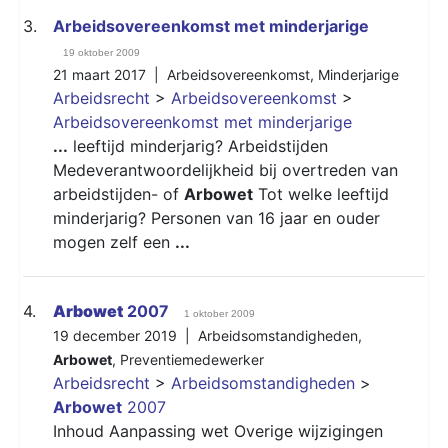
3.
Arbeidsovereenkomst met minderjarige
19 oktober 2009
21 maart 2017 |
Arbeidsovereenkomst
,
Minderjarige
Arbeidsrecht
>
Arbeidsovereenkomst
>
Arbeidsovereenkomst met minderjarige
...
leeftijd minderjarig? Arbeidstijden
Medeverantwoordelijkheid bij overtreden van
arbeidstijden- of
Arbowet
Tot welke leeftijd
minderjarig? Personen van 16 jaar en ouder
mogen zelf een
...
4.
Arbowet
2007
1 oktober 2009
19 december 2019 |
Arbeidsomstandigheden
,
Arbowet
,
Preventiemedewerker
Arbeidsrecht
>
Arbeidsomstandigheden
>
Arbowet
2007
Inhoud Aanpassing wet Overige wijzigingen