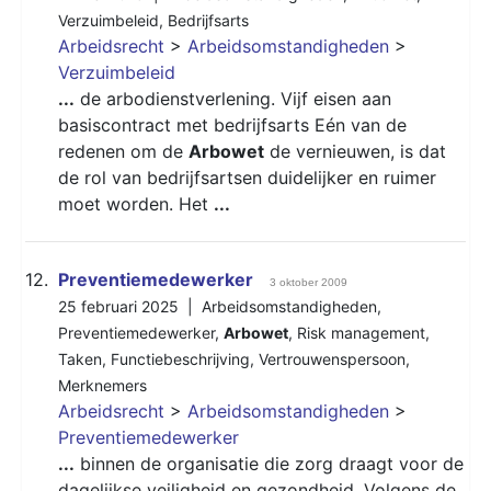
Verzuimbeleid
,
Bedrijfsarts
Arbeidsrecht
>
Arbeidsomstandigheden
>
Verzuimbeleid
...
de arbodienstverlening. Vijf eisen aan
basiscontract met bedrijfsarts Eén van de
redenen om de
Arbowet
de vernieuwen, is dat
de rol van bedrijfsartsen duidelijker en ruimer
moet worden. Het
...
12.
Preventiemedewerker
3 oktober 2009
25 februari 2025 |
Arbeidsomstandigheden
,
Preventiemedewerker
,
Arbowet
,
Risk management
,
Taken
,
Functiebeschrijving
,
Vertrouwenspersoon
,
Merknemers
Arbeidsrecht
>
Arbeidsomstandigheden
>
Preventiemedewerker
...
binnen de organisatie die zorg draagt voor de
dagelijkse veiligheid en gezondheid. Volgens de