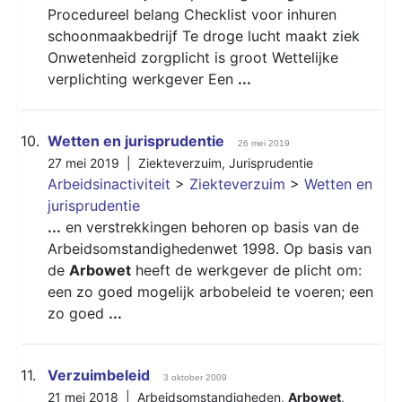
Procedureel belang Checklist voor inhuren
schoonmaakbedrijf Te droge lucht maakt ziek
Onwetenheid zorgplicht is groot Wettelijke
verplichting werkgever Een
...
10.
Wetten en jurisprudentie
26 mei 2019
27 mei 2019 |
Ziekteverzuim
,
Jurisprudentie
Arbeidsinactiviteit
>
Ziekteverzuim
>
Wetten en
jurisprudentie
...
en verstrekkingen behoren op basis van de
Arbeidsomstandighedenwet 1998. Op basis van
de
Arbowet
heeft de werkgever de plicht om:
een zo goed mogelijk arbobeleid te voeren; een
zo goed
...
11.
Verzuimbeleid
3 oktober 2009
21 mei 2018 |
Arbeidsomstandigheden
,
Arbowet
,