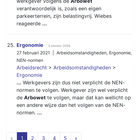
werkgever volgens de
Arbowet
verantwoordelijk is, zoals een eigen
parkeerterrein, zijn belastingvrij. Wiebes
reageerde
...
25.
Ergonomie
3 oktober 2009
27 februari 2021 |
Arbeidsomstandigheden
,
Ergonomie
,
NEN-normen
Arbeidsrecht
>
Arbeidsomstandigheden
>
Ergonomie
...
Werkgevers zijn dus niet verplicht de NEN-
normen te volgen. Werkgever zijn wel verplicht
de
Arbowet
te volgen, maar dat kan wellicht op
een andere wijze dan het volgen van de NEN-
normen.
...
(current)
«
1
2
3
4
5
»