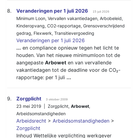
8.
Veranderingen per 1 juli 2026
15 juli 2026
Minimum Loon
,
Vervallen vakantiedagen
,
Arbobeleid
,
Kinderopvang
,
CO2-rapportage
,
Grensoverschrijdend
gedrag
,
Flexwerk
,
Transitievergoeding
Veranderingen per 1 juli 2026
...
en compliance opnieuw tegen het licht te
houden. Van het nieuwe minimumloon tot de
aangepaste
Arbowet
en van vervallende
vakantiedagen tot de deadline voor de CO₂-
rapportage: per 1 juli
...
9.
Zorgplicht
3 oktober 2009
23 mei 2019 |
Zorgplicht
,
Arbowet
,
Arbeidsomstandigheden
Arbeidsrecht
>
Arbeidsomstandigheden
>
Zorgplicht
Inhoud Wettelijke verplichting werkgever