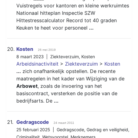
Vuistregels voor kantoren en kleine werkruimtes
Nationaal hitteplan Inspectie SZW
Hittestresscalculator Record tot 40 graden
Keuken te heet voor personeel
...
20.
Kosten
26 mei 2019
8 maart 2023 |
Ziekteverzuim
,
Kosten
Arbeidsinactiviteit
>
Ziekteverzuim
>
Kosten
...
zich onafhankelijk opstellen. De recente
maatregelen in het kader van Wijziging van de
Arbowet
, zoals de invoering van het
basiscontract, versterken de positie van de
bedrijfsarts. De
...
21.
Gedragscode
24 maart 2011
25 februari 2025 |
Gedragscode
,
Gedrag en veiligheid
,
Criminaliteit
,
Wetsvoorstel
,
Merknemers