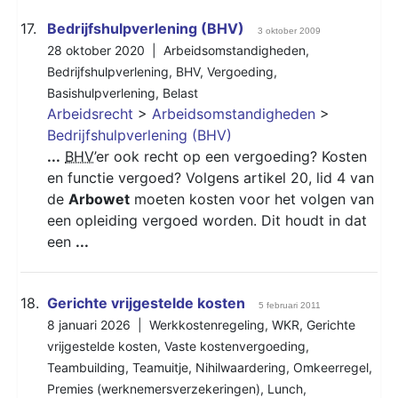
17.
Bedrijfshulpverlening (BHV)
3 oktober 2009
28 oktober 2020 |
Arbeidsomstandigheden
,
Bedrijfshulpverlening
,
BHV
,
Vergoeding
,
Basishulpverlening
,
Belast
Arbeidsrecht
>
Arbeidsomstandigheden
>
Bedrijfshulpverlening (BHV)
...
BHV
’er ook recht op een vergoeding? Kosten
en functie vergoed? Volgens artikel 20, lid 4 van
de
Arbowet
moeten kosten voor het volgen van
een opleiding vergoed worden. Dit houdt in dat
een
...
18.
Gerichte vrijgestelde kosten
5 februari 2011
8 januari 2026 |
Werkkostenregeling
,
WKR
,
Gerichte
vrijgestelde kosten
,
Vaste kostenvergoeding
,
Teambuilding
,
Teamuitje
,
Nihilwaardering
,
Omkeerregel
,
Premies (werknemersverzekeringen)
,
Lunch
,