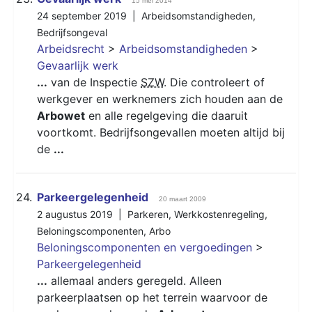
15 mei 2014
24 september 2019 |
Arbeidsomstandigheden
,
Bedrijfsongeval
Arbeidsrecht
>
Arbeidsomstandigheden
>
Gevaarlijk werk
...
van de Inspectie
SZW
. Die controleert of
werkgever en werknemers zich houden aan de
Arbowet
en alle regelgeving die daaruit
voortkomt. Bedrijfsongevallen moeten altijd bij
de
...
24.
Parkeergelegenheid
20 maart 2009
2 augustus 2019 |
Parkeren
,
Werkkostenregeling
,
Beloningscomponenten
,
Arbo
Beloningscomponenten en vergoedingen
>
Parkeergelegenheid
...
allemaal anders geregeld. Alleen
parkeerplaatsen op het terrein waarvoor de