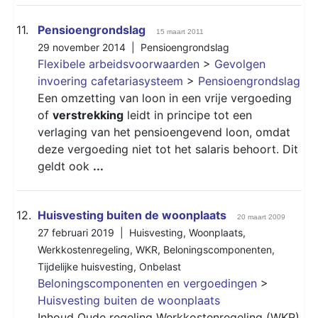
11.
Pensioengrondslag
15 maart 2011
29 november 2014 |
Pensioengrondslag
Flexibele arbeidsvoorwaarden
>
Gevolgen
invoering cafetariasysteem
>
Pensioengrondslag
Een omzetting van loon in een vrije vergoeding
of
verstrekking
leidt in principe tot een
verlaging van het pensioengevend loon, omdat
deze vergoeding niet tot het salaris behoort. Dit
geldt ook
...
12.
Huisvesting buiten de woonplaats
20 maart 2009
27 februari 2019 |
Huisvesting
,
Woonplaats
,
Werkkostenregeling
,
WKR
,
Beloningscomponenten
,
Tijdelijke huisvesting
,
Onbelast
Beloningscomponenten en vergoedingen
>
Huisvesting buiten de woonplaats
Inhoud Oude regeling Werkkostenregeling (
WKR
)