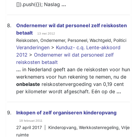
[]).push({}); Naslag
...
8.
Ondernemer wil dat personeel zelf reiskosten
betaalt
13 mei 2012
Reiskosten
,
Ondernemer
,
Personeel
,
Wachtgeld
,
Politici
Veranderingen
>
Kunduz- c.q. Lente-akkoord
2012
>
Ondernemer wil dat personeel zelf
reiskosten betaalt
...
in Nederland geeft aan de reiskosten voor hun
werknemers voor hun rekening te nemen, nu de
onbelaste
reiskostenvergoeding van 0,19 cent
per kilometer wordt afgeschaft. Eén op de
...
9.
Inkopen of zelf organiseren kinderopvang
18 februari 2011
27 april 2017 |
Kinderopvang
,
Werkkostenregeling
,
Vrije
ruimte