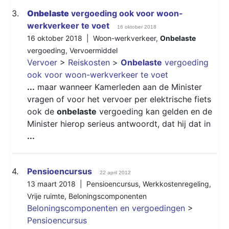
3.
Onbelaste
vergoeding ook voor woon-
werkverkeer te voet
16 oktober 2018
16 oktober 2018 |
Woon-werkverkeer
,
Onbelaste
vergoeding
,
Vervoermiddel
Vervoer
>
Reiskosten
>
Onbelaste
vergoeding
ook voor woon-werkverkeer te voet
...
maar wanneer Kamerleden aan de Minister
vragen of voor het vervoer per elektrische fiets
ook de
onbelaste
vergoeding kan gelden en de
Minister hierop serieus antwoordt, dat hij dat in
...
4.
Pensioencursus
22 april 2012
13 maart 2018 |
Pensioencursus
,
Werkkostenregeling
,
Vrije ruimte
,
Beloningscomponenten
Beloningscomponenten en vergoedingen
>
Pensioencursus