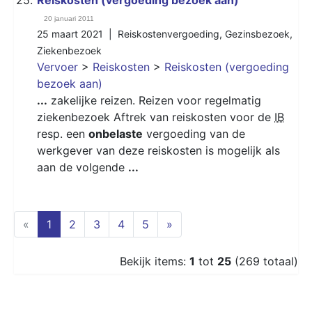
20 januari 2011
25 maart 2021 |
Reiskostenvergoeding
,
Gezinsbezoek
,
Ziekenbezoek
Vervoer
>
Reiskosten
>
Reiskosten (vergoeding
bezoek aan)
...
zakelijke reizen. Reizen voor regelmatig
ziekenbezoek Aftrek van reiskosten voor de
IB
resp. een
onbelaste
vergoeding van de
werkgever van deze reiskosten is mogelijk als
aan de volgende
...
(current)
«
1
2
3
4
5
»
Bekijk items:
1
tot
25
(269 totaal)