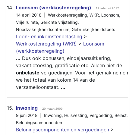
14.
Loonsom (werkkostenregeling)
17 februari 2012
14 april 2018 |
Werkkostenregeling
,
WKR
,
Loonsom
,
Vrije ruimte
,
Gerichte vrijstelling
,
Noodzakelijkheidscriterium
,
Gebruikelijkheidstoets
Loon- en inkomstenbelasting
>
Werkkostenregeling (WKR)
>
Loonsom
(werkkostenregeling)
...
Dus ook bonussen, eindejaarsuitkering,
vakantietoeslag, gratificatie etc. Alleen niet de
onbelaste
vergoedingen. Voor het gemak nemen
we het totaal van kolom 14 van de
verzamelloonstaat.
...
15.
Inwoning
20 maart 2009
9 juni 2018 |
Inwoning
,
Huisvesting
,
Vergoeding
,
Belast
,
Beloningscomponenten
Beloningscomponenten en vergoedingen
>