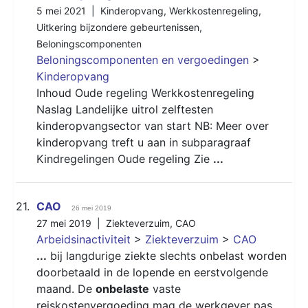
5 mei 2021 |
Kinderopvang
,
Werkkostenregeling
,
Uitkering bijzondere gebeurtenissen
,
Beloningscomponenten
Beloningscomponenten en vergoedingen
>
Kinderopvang
Inhoud Oude regeling Werkkostenregeling
Naslag Landelijke uitrol zelftesten
kinderopvangsector van start NB: Meer over
kinderopvang treft u aan in subparagraaf
Kindregelingen Oude regeling Zie
...
21.
CAO
26 mei 2019
27 mei 2019 |
Ziekteverzuim
,
CAO
Arbeidsinactiviteit
>
Ziekteverzuim
>
CAO
...
bij langdurige ziekte slechts onbelast worden
doorbetaald in de lopende en eerstvolgende
maand. De
onbelaste
vaste
reiskostenvergoeding mag de werkgever pas