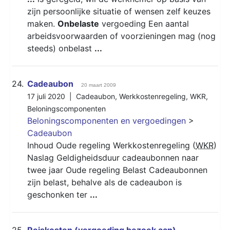
zijn persoonlijke situatie of wensen zelf keuzes
maken.
Onbelaste
vergoeding Een aantal
arbeidsvoorwaarden of voorzieningen mag (nog
steeds) onbelast
...
24.
Cadeaubon
20 maart 2009
17 juli 2020 |
Cadeaubon
,
Werkkostenregeling
,
WKR
,
Beloningscomponenten
Beloningscomponenten en vergoedingen
>
Cadeaubon
Inhoud Oude regeling Werkkostenregeling (
WKR
)
Naslag Geldigheidsduur cadeaubonnen naar
twee jaar Oude regeling Belast Cadeaubonnen
zijn belast, behalve als de cadeaubon is
geschonken ter
...
25.
Reiskosten (vergoeding bezoek aan)