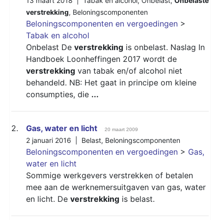
13 maart 2018 |
Tabak en alcohol
,
Onbelast
,
Onbelaste
verstrekking
,
Beloningscomponenten
Beloningscomponenten en vergoedingen
>
Tabak en alcohol
Onbelast De
verstrekking
is onbelast. Naslag In
Handboek Loonheffingen 2017 wordt de
verstrekking
van tabak en/of alcohol niet
behandeld. NB: Het gaat in principe om kleine
consumpties, die
...
2.
Gas, water en licht
20 maart 2009
2 januari 2016 |
Belast
,
Beloningscomponenten
Beloningscomponenten en vergoedingen
>
Gas,
water en licht
Sommige werkgevers verstrekken of betalen
mee aan de werknemersuitgaven van gas, water
en licht. De
verstrekking
is belast.