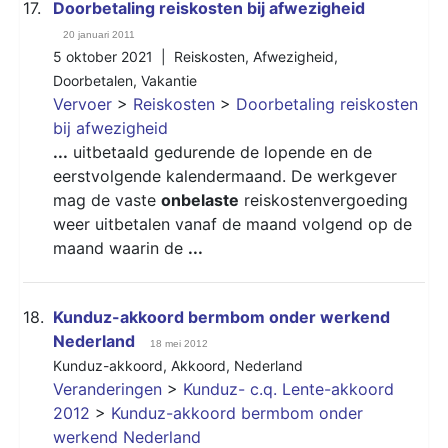
17.
Doorbetaling reiskosten bij afwezigheid
20 januari 2011
5 oktober 2021 |
Reiskosten
,
Afwezigheid
,
Doorbetalen
,
Vakantie
Vervoer
>
Reiskosten
>
Doorbetaling reiskosten
bij afwezigheid
...
uitbetaald gedurende de lopende en de
eerstvolgende kalendermaand. De werkgever
mag de vaste
onbelaste
reiskostenvergoeding
weer uitbetalen vanaf de maand volgend op de
maand waarin de
...
18.
Kunduz-akkoord bermbom onder werkend
Nederland
18 mei 2012
Kunduz-akkoord
,
Akkoord
,
Nederland
Veranderingen
>
Kunduz- c.q. Lente-akkoord
2012
>
Kunduz-akkoord bermbom onder
werkend Nederland