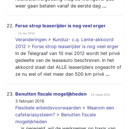
weer gaan betalen vanaf de eerste dag
...
22.
Forse strop leaserijder is nog veel erger
10 mei 2012
Veranderingen
>
Kunduz- c.q. Lente-akkoord
2012
>
Forse strop leaserijder is nog veel erger
In de Telegraaf van 10 mei 2012 wordt het privé
gedeelte van de leaseauto beschreven. In het
akkoord staat dat ALLE leaserijders ongeacht of
ze nu wel of niet meer dan 500 km privé
...
23.
Benutten fiscale mogelijkheden
14 maart 2011
3 februari 2016
Flexibele arbeidsvoorwaarden
>
Waarom een
cafetariasysteem?
>
Benutten fiscale
mogelijkheden
...
is geregeld, wil de werknemer op basis van