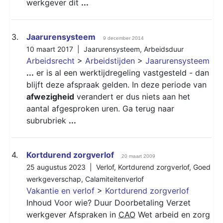
werkgever dit
...
3.
Jaarurensysteem
9 december 2014
10 maart 2017 |
Jaarurensysteem
,
Arbeidsduur
Arbeidsrecht
>
Arbeidstijden
>
Jaarurensysteem
...
er is al een werktijdregeling vastgesteld - dan
blijft deze afspraak gelden. In deze periode van
afwezigheid
verandert er dus niets aan het
aantal afgesproken uren. Ga terug naar
subrubriek
...
4.
Kortdurend zorgverlof
20 maart 2009
25 augustus 2023 |
Verlof
,
Kortdurend zorgverlof
,
Goed
werkgeverschap
,
Calamiteitenverlof
Vakantie en verlof
>
Kortdurend zorgverlof
Inhoud Voor wie? Duur Doorbetaling Verzet
werkgever Afspraken in
CAO
Wet arbeid en zorg