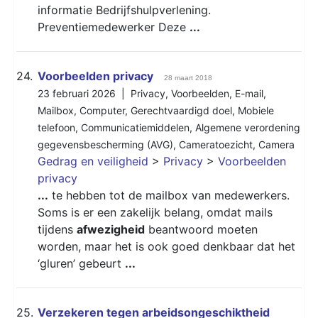
informatie Bedrijfshulpverlening.
Preventiemedewerker Deze
...
24.
Voorbeelden privacy
28 maart 2018
23 februari 2026 |
Privacy
,
Voorbeelden
,
E-mail
,
Mailbox
,
Computer
,
Gerechtvaardigd doel
,
Mobiele
telefoon
,
Communicatiemiddelen
,
Algemene verordening
gegevensbescherming (AVG)
,
Cameratoezicht
,
Camera
Gedrag en veiligheid
>
Privacy
>
Voorbeelden
privacy
...
te hebben tot de mailbox van medewerkers.
Soms is er een zakelijk belang, omdat mails
tijdens
afwezigheid
beantwoord moeten
worden, maar het is ook goed denkbaar dat het
‘gluren’ gebeurt
...
25.
Verzekeren tegen arbeidsongeschiktheid