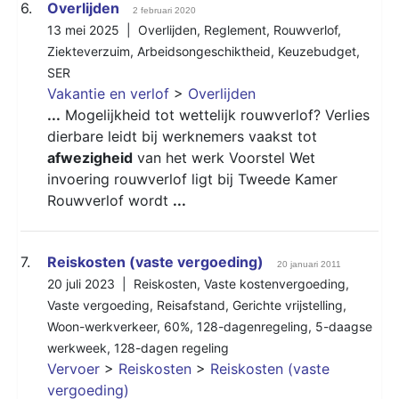
6.
Overlijden
2 februari 2020
13 mei 2025 |
Overlijden
,
Reglement
,
Rouwverlof
,
Ziekteverzuim
,
Arbeidsongeschiktheid
,
Keuzebudget
,
SER
Vakantie en verlof
>
Overlijden
...
Mogelijkheid tot wettelijk rouwverlof? Verlies
dierbare leidt bij werknemers vaakst tot
afwezigheid
van het werk Voorstel Wet
invoering rouwverlof ligt bij Tweede Kamer
Rouwverlof wordt
...
7.
Reiskosten (vaste vergoeding)
20 januari 2011
20 juli 2023 |
Reiskosten
,
Vaste kostenvergoeding
,
Vaste vergoeding
,
Reisafstand
,
Gerichte vrijstelling
,
Woon-werkverkeer
,
60%
,
128-dagenregeling
,
5-daagse
werkweek
,
128-dagen regeling
Vervoer
>
Reiskosten
>
Reiskosten (vaste
vergoeding)