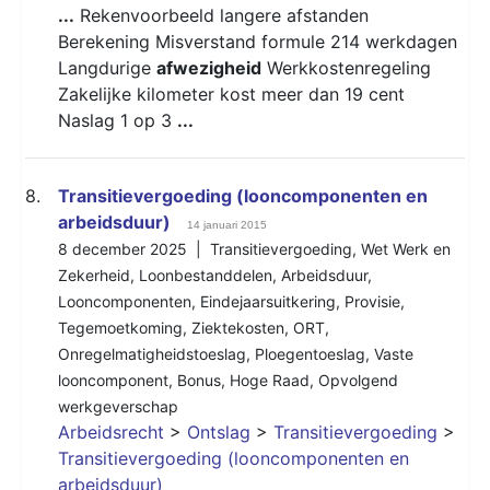
...
Rekenvoorbeeld langere afstanden
Berekening Misverstand formule 214 werkdagen
Langdurige
afwezigheid
Werkkostenregeling
Zakelijke kilometer kost meer dan 19 cent
Naslag 1 op 3
...
8.
Transitievergoeding (looncomponenten en
arbeidsduur)
14 januari 2015
8 december 2025 |
Transitievergoeding
,
Wet Werk en
Zekerheid
,
Loonbestanddelen
,
Arbeidsduur
,
Looncomponenten
,
Eindejaarsuitkering
,
Provisie
,
Tegemoetkoming
,
Ziektekosten
,
ORT
,
Onregelmatigheidstoeslag
,
Ploegentoeslag
,
Vaste
looncomponent
,
Bonus
,
Hoge Raad
,
Opvolgend
werkgeverschap
Arbeidsrecht
>
Ontslag
>
Transitievergoeding
>
Transitievergoeding (looncomponenten en
arbeidsduur)