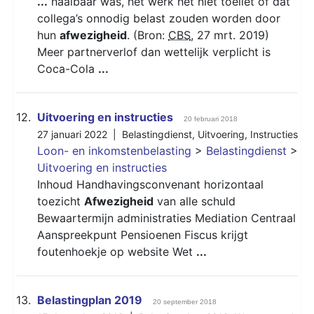
...
haalbaar was, het werk het niet toeliet of dat
collega’s onnodig belast zouden worden door
hun
afwezigheid
. (Bron:
CBS
, 27 mrt. 2019)
Meer partnerverlof dan wettelijk verplicht is
Coca-Cola
...
12.
Uitvoering en instructies
20 februari 2018
27 januari 2022 |
Belastingdienst
,
Uitvoering
,
Instructies
Loon- en inkomstenbelasting
>
Belastingdienst
>
Uitvoering en instructies
Inhoud Handhavingsconvenant horizontaal
toezicht
Afwezigheid
van alle schuld
Bewaartermijn administraties Mediation Centraal
Aanspreekpunt Pensioenen Fiscus krijgt
foutenhoekje op website Wet
...
13.
Belastingplan 2019
20 september 2018