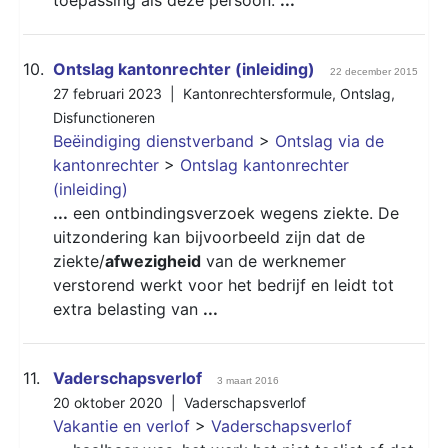
10.
Ontslag kantonrechter (inleiding)
22 december 2015
27 februari 2023 |
Kantonrechtersformule
,
Ontslag
,
Disfunctioneren
Beëindiging dienstverband
>
Ontslag via de
kantonrechter
>
Ontslag kantonrechter
(inleiding)
...
een ontbindingsverzoek wegens ziekte. De
uitzondering kan bijvoorbeeld zijn dat de
ziekte/
afwezigheid
van de werknemer
verstorend werkt voor het bedrijf en leidt tot
extra belasting van
...
11.
Vaderschapsverlof
3 maart 2016
20 oktober 2020 |
Vaderschapsverlof
Vakantie en verlof
>
Vaderschapsverlof