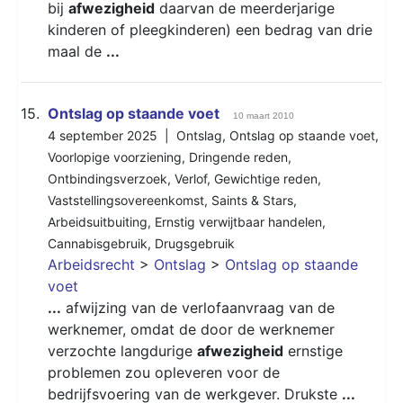
bij
afwezigheid
daarvan de meerderjarige
kinderen of pleegkinderen) een bedrag van drie
maal de
...
15.
Ontslag op staande voet
10 maart 2010
4 september 2025 |
Ontslag
,
Ontslag op staande voet
,
Voorlopige voorziening
,
Dringende reden
,
Ontbindingsverzoek
,
Verlof
,
Gewichtige reden
,
Vaststellingsovereenkomst
,
Saints & Stars
,
Arbeidsuitbuiting
,
Ernstig verwijtbaar handelen
,
Cannabisgebruik
,
Drugsgebruik
Arbeidsrecht
>
Ontslag
>
Ontslag op staande
voet
...
afwijzing van de verlofaanvraag van de
werknemer, omdat de door de werknemer
verzochte langdurige
afwezigheid
ernstige
problemen zou opleveren voor de
bedrijfsvoering van de werkgever. Drukste
...