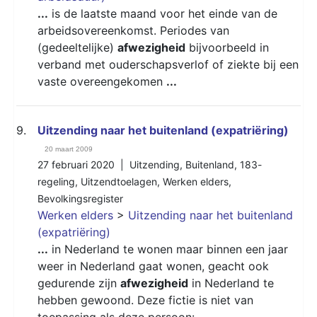
...
is de laatste maand voor het einde van de
arbeidsovereenkomst. Periodes van
(gedeeltelijke)
afwezigheid
bijvoorbeeld in
verband met ouderschapsverlof of ziekte bij een
vaste overeengekomen
...
9.
Uitzending naar het buitenland (expatriëring)
20 maart 2009
27 februari 2020 |
Uitzending
,
Buitenland
,
183-
regeling
,
Uitzendtoelagen
,
Werken elders
,
Bevolkingsregister
Werken elders
>
Uitzending naar het buitenland
(expatriëring)
...
in Nederland te wonen maar binnen een jaar
weer in Nederland gaat wonen, geacht ook
gedurende zijn
afwezigheid
in Nederland te
hebben gewoond. Deze fictie is niet van
toepassing als deze persoon:
...