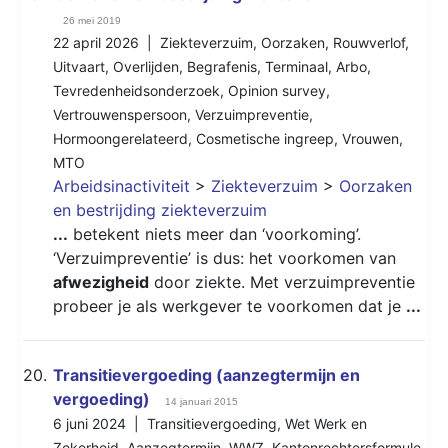
26 mei 2019
22 april 2026 |
Ziekteverzuim
,
Oorzaken
,
Rouwverlof
,
Uitvaart
,
Overlijden
,
Begrafenis
,
Terminaal
,
Arbo
,
Tevredenheidsonderzoek
,
Opinion survey
,
Vertrouwenspersoon
,
Verzuimpreventie
,
Hormoongerelateerd
,
Cosmetische ingreep
,
Vrouwen
,
MTO
Arbeidsinactiviteit
>
Ziekteverzuim
>
Oorzaken
en bestrijding ziekteverzuim
...
betekent niets meer dan ‘voorkoming’.
‘Verzuimpreventie’ is dus: het voorkomen van
afwezigheid
door ziekte. Met verzuimpreventie
probeer je als werkgever te voorkomen dat je
...
20.
Transitievergoeding (aanzegtermijn en
vergoeding)
14 januari 2015
6 juni 2024 |
Transitievergoeding
,
Wet Werk en
Zekerheid
,
Aanzegtermijn
,
WWZ
,
Kantonrechtersformule
,