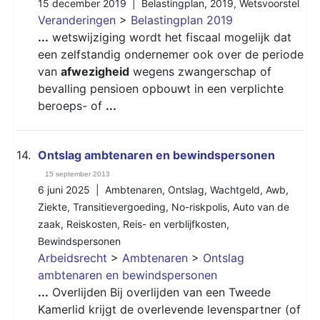
15 december 2019 |
Belastingplan
,
2019
,
Wetsvoorstel
Veranderingen
>
Belastingplan 2019
...
wetswijziging wordt het fiscaal mogelijk dat
een zelfstandig ondernemer ook over de periode
van
afwezigheid
wegens zwangerschap of
bevalling pensioen opbouwt in een verplichte
beroeps- of
...
14.
Ontslag ambtenaren en bewindspersonen
15 september 2013
6 juni 2025 |
Ambtenaren
,
Ontslag
,
Wachtgeld
,
Awb
,
Ziekte
,
Transitievergoeding
,
No-riskpolis
,
Auto van de
zaak
,
Reiskosten
,
Reis- en verblijfkosten
,
Bewindspersonen
Arbeidsrecht
>
Ambtenaren
>
Ontslag
ambtenaren en bewindspersonen
...
Overlijden Bij overlijden van een Tweede
Kamerlid krijgt de overlevende levenspartner (of