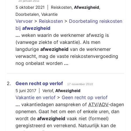
20 januari 2011
5 oktober 2021 |
Reiskosten
,
Afwezigheid
,
Doorbetalen
,
Vakantie
Vervoer
>
Reiskosten
>
Doorbetaling reiskosten
bij
afwezigheid
...
weken waarin de werknemer afwezig is
(vanwege ziekte of vakantie). Als men
langdurige
afwezigheid
van de werknemer
verwacht, mag de vaste reiskostenvergoeding
nog onbelast worden
...
2.
Geen recht op verlof
17 november 2010
5 juni 2017 |
Verlof
,
Afwezigheid
Vakantie en verlof
>
Geen recht op verlof
...
vakantiedagen aanspreken of
ATV
/
ADV
-dagen
opnemen. Gaat het om een of enkele uren, dan
wordt de
afwezigheid
vaak niet (formeel)
geregistreerd en verrekend. Natuurlijk kan de