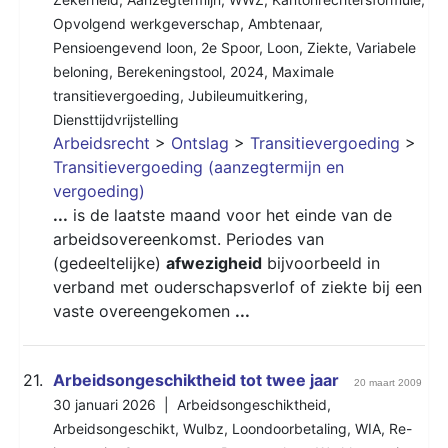
Opvolgend werkgeverschap
,
Ambtenaar
,
Pensioengevend loon
,
2e Spoor
,
Loon
,
Ziekte
,
Variabele
beloning
,
Berekeningstool
,
2024
,
Maximale
transitievergoeding
,
Jubileumuitkering
,
Diensttijdvrijstelling
Arbeidsrecht
>
Ontslag
>
Transitievergoeding
>
Transitievergoeding (aanzegtermijn en
vergoeding)
...
is de laatste maand voor het einde van de
arbeidsovereenkomst. Periodes van
(gedeeltelijke)
afwezigheid
bijvoorbeeld in
verband met ouderschapsverlof of ziekte bij een
vaste overeengekomen
...
21.
Arbeidsongeschiktheid tot twee jaar
20 maart 2009
30 januari 2026 |
Arbeidsongeschiktheid
,
Arbeidsongeschikt
,
Wulbz
,
Loondoorbetaling
,
WIA
,
Re-