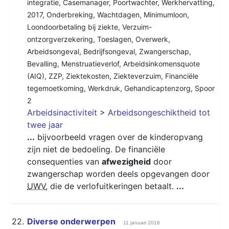
integratie
,
Casemanager
,
Poortwachter
,
Werkhervatting
,
2017
,
Onderbreking
,
Wachtdagen
,
Minimumloon
,
Loondoorbetaling bij ziekte
,
Verzuim-
ontzorgverzekering
,
Toeslagen
,
Overwerk
,
Arbeidsongeval
,
Bedrijfsongeval
,
Zwangerschap
,
Bevalling
,
Menstruatieverlof
,
Arbeidsinkomensquote
(AIQ)
,
ZZP
,
Ziektekosten
,
Ziekteverzuim
,
Financiële
tegemoetkoming
,
Werkdruk
,
Gehandicaptenzorg
,
Spoor
2
Arbeidsinactiviteit
>
Arbeidsongeschiktheid tot
twee jaar
...
bijvoorbeeld vragen over de kinderopvang
zijn niet de bedoeling. De financiële
consequenties van
afwezigheid
door
zwangerschap worden deels opgevangen door
UWV
, die de verlofuitkeringen betaalt.
...
22.
Diverse onderwerpen
11 januari 2016