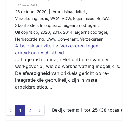
20 maart 2009
26 oktober 2020 |
Arbeidsinactiviteit
,
Verzekeringspolis
,
WGA
,
AOW
,
Eigen risico
,
BeZaVa
,
Staartlasten
,
Inlooprisico (eigenrisicodrager)
,
Uitlooprisico
,
2020
,
2017
,
2014
,
Eigenrisicodrager
,
Herbeoordeling
,
UWV
,
Convenant
,
Verzekeraar
Arbeidsinactiviteit
>
Verzekeren tegen
arbeidsongeschiktheid
...
hoge instroom zijn Het ontberen van een
werkgever bij wie de werkhervatting mogelijk is.
De
afwezigheid
van prikkels gericht op re-
integratie die gebruikelijk zijn in vaste
arbeidsrelaties.
...
(current)
Bekijk items:
1
tot
25
(38 totaal)
«
1
2
»