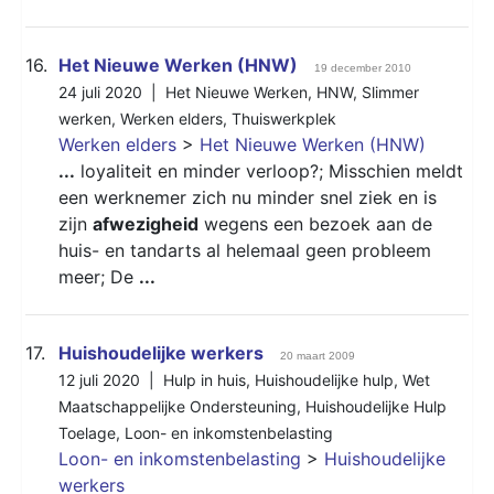
16.
Het Nieuwe Werken (HNW)
19 december 2010
24 juli 2020 |
Het Nieuwe Werken
,
HNW
,
Slimmer
werken
,
Werken elders
,
Thuiswerkplek
Werken elders
>
Het Nieuwe Werken (HNW)
...
loyaliteit en minder verloop?; Misschien meldt
een werknemer zich nu minder snel ziek en is
zijn
afwezigheid
wegens een bezoek aan de
huis- en tandarts al helemaal geen probleem
meer; De
...
17.
Huishoudelijke werkers
20 maart 2009
12 juli 2020 |
Hulp in huis
,
Huishoudelijke hulp
,
Wet
Maatschappelijke Ondersteuning
,
Huishoudelijke Hulp
Toelage
,
Loon- en inkomstenbelasting
Loon- en inkomstenbelasting
>
Huishoudelijke
werkers