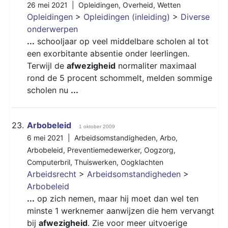
26 mei 2021 |
Opleidingen
,
Overheid
,
Wetten
Opleidingen
>
Opleidingen (inleiding)
>
Diverse
onderwerpen
...
schooljaar op veel middelbare scholen al tot
een exorbitante absentie onder leerlingen.
Terwijl de
afwezigheid
normaliter maximaal
rond de 5 procent schommelt, melden sommige
scholen nu
...
23.
Arbobeleid
1 oktober 2009
6 mei 2021 |
Arbeidsomstandigheden
,
Arbo
,
Arbobeleid
,
Preventiemedewerker
,
Oogzorg
,
Computerbril
,
Thuiswerken
,
Oogklachten
Arbeidsrecht
>
Arbeidsomstandigheden
>
Arbobeleid
...
op zich nemen, maar hij moet dan wel ten
minste 1 werknemer aanwijzen die hem vervangt
bij
afwezigheid
. Zie voor meer uitvoerige