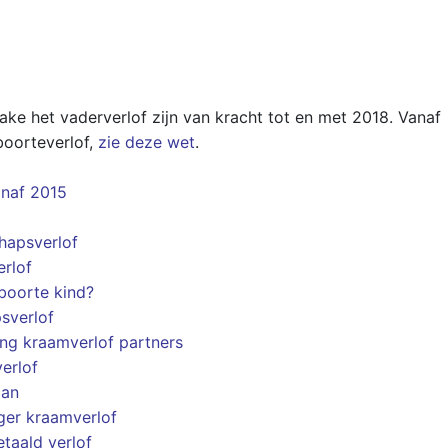
ke het vaderverlof zijn van kracht tot en met 2018. Vanaf
boorteverlof,
zie deze wet
.
anaf 2015
hapsverlof
erlof
boorte kind?
psverlof
ng kraamverlof partners
erlof
aan
ger kraamverlof
taald verlof