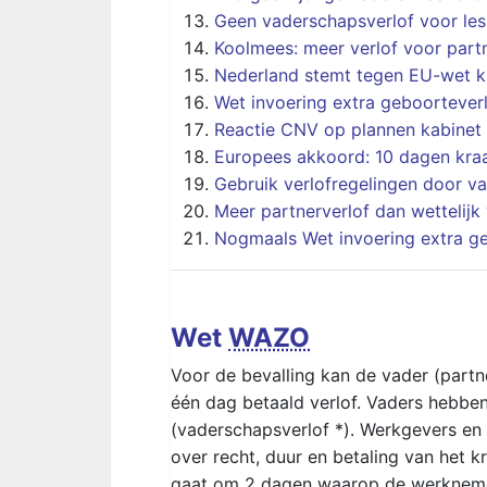
Geen vaderschapsverlof voor le
Koolmees: meer verlof voor part
Nederland stemt tegen EU-wet k
Wet invoering extra geboortever
Reactie CNV op plannen kabinet 
Europees akkoord: 10 dagen kra
Gebruik verlofregelingen door va
Meer partnerverlof dan wettelijk 
Nogmaals Wet invoering extra g
Wet
WAZO
Voor de bevalling kan de vader (partne
één dag betaald verlof. Vaders hebbe
(vaderschapsverlof *). Werkgevers e
over recht, duur en betaling van het k
gaat om 2 dagen waarop de werknemer 