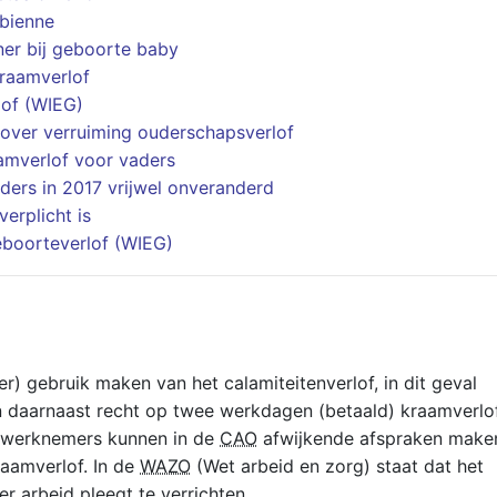
sbienne
ner bij geboorte baby
raamverlof
lof (WIEG)
over verruiming ouderschapsverlof
amverlof voor vaders
ders in 2017 vrijwel onveranderd
verplicht is
eboorteverlof (WIEG)
r) gebruik maken van het calamiteitenverlof, in dit geval
n daarnaast recht op twee werkdagen (betaald) kraamverlo
n werknemers kunnen in de
CAO
afwijkende afspraken make
raamverlof. In de
WAZO
(Wet arbeid en zorg) staat dat het
arbeid pleegt te verrichten.