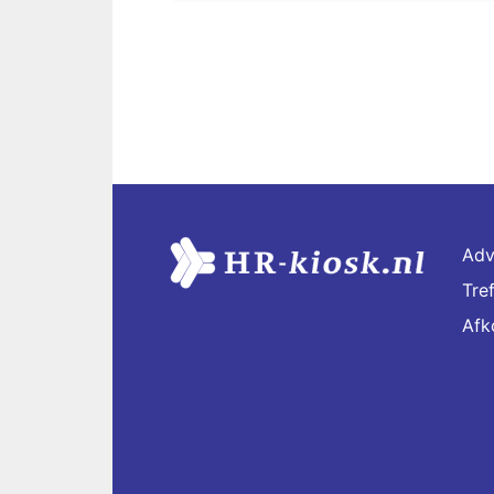
Adv
Tre
Afk