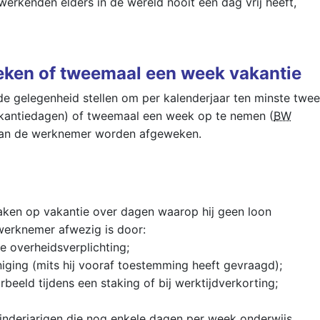
erkenden elders in de wereld nooit een dag vrij heeft,
ken of tweemaal een week vakantie
 gelegenheid stellen om per kalenderjaar ten minste twee
kantiedagen) of tweemaal een week op te nemen (
BW
e van de werknemer worden afgeweken.
en op vakantie over dagen waarop hij geen loon
 werknemer afwezig is door:
e overheidsverplichting;
iging (mits hij vooraf toestemming heeft gevraagd);
rbeeld tijdens een staking of bij werktijdverkorting;
 minderjarigen die nog enkele dagen per week onderwijs