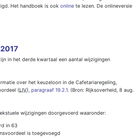
jzigd. Het handboek is ook
online
te lezen. De onlineversie
 2017
ijn in het derde kwartaal een aantal wijzigingen
ormatie over het keuzeloon in de Cafetariaregeling,
ordeel (
LIV
),
paragraaf 19.2.1
.
(Bron: Rijksoverheid, 8 aug.
n tekstuele wijzigingen doorgevoerd waaronder:
rd in 63
ensvoordeel is toegevoegd