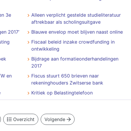
en 3e
Alleen verplicht gestelde studieliteratuur
aftrekbaar als scholingsuitgave
en 2017’
Blauwe envelop moet blijven naast online
sting
Fiscaal beleid inzake crowdfunding in
ontwikkeling
oek
Bijdrage aan formatieonderhandelingen
2017
TW en
Fiscus stuurt 650 brieven naar
rekeninghouders Zwitserse bank
e
Kritiek op Belastingtelefoon
Overzicht
Volgende