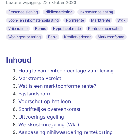
Laatste wijziging: 23 oktober 2023
Personeelslening
Nihilwaardering
Inkomstenbelasting
Loon- en inkomstenbelasting
Normrente
Marktrente
WKR
Vrije ruimte
Bonus
Hypotheekrente
Rentecompensatie
Woningverbetering
Bank
Kredietverlener
Marktconforme
Inhoud
Hoogte van rentepercentage voor lening
Marktrente vereist
Wat is een marktconforme rente?
Bijstandsnorm
Voorschot op het loon
Schriftelijke overeenkomst
Uitvoeringsregeling
Werkkostenregeling (Wkr)
Aanpassing nihilwaardering rentekorting