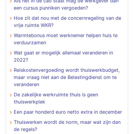
Als het in de cao staat mag de werkgever dan
een cursus punniken vergoeden?
Hoe zit dat nou met de concernregeling van de
vrije ruimte WKR?
Warmtebonus moet werknemer helpen huis te
verduurzamen
Wat gaat er mogelijk allemaal veranderen in
2022?
Reiskostenvergoeding wordt thuiswerkbudget,
maar vraag niet aan de Belastingdienst om te
veranderen
De zakelijke werkruimte thuis is geen
thuiswerkplek
Een paar honderd euro netto extra in december
Thuiswerken wordt de norm, maar wat zijn dan
de regels?