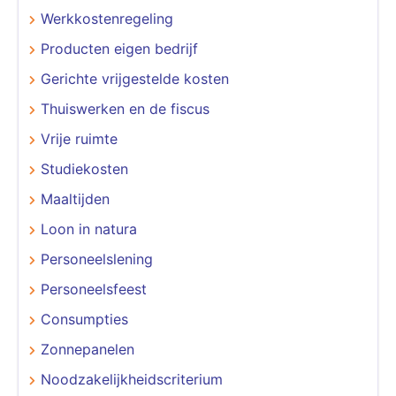
Werkkostenregeling
Producten eigen bedrijf
Gerichte vrijgestelde kosten
Thuiswerken en de fiscus
Vrije ruimte
Studiekosten
Maaltijden
Loon in natura
Personeelslening
Personeelsfeest
Consumpties
Zonnepanelen
Noodzakelijkheidscriterium