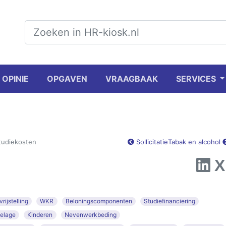
OPINIE
OPGAVEN
VRAAGBAAK
SERVICES
tudiekosten
Sollicitatie
Tabak en alcohol
rijstelling
WKR
Beloningscomponenten
Studiefinanciering
oelage
Kinderen
Nevenwerkbeding