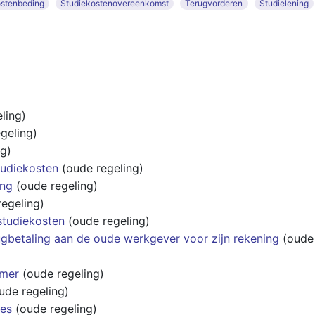
ostenbeding
Studiekostenovereenkomst
Terugvorderen
Studielening
ling)
geling)
g)
udiekosten
(oude regeling)
ing
(oude regeling)
egeling)
studiekosten
(oude regeling)
gbetaling aan de oude werkgever voor zijn rekening
(oude
emer
(oude regeling)
ude regeling)
ies
(oude regeling)