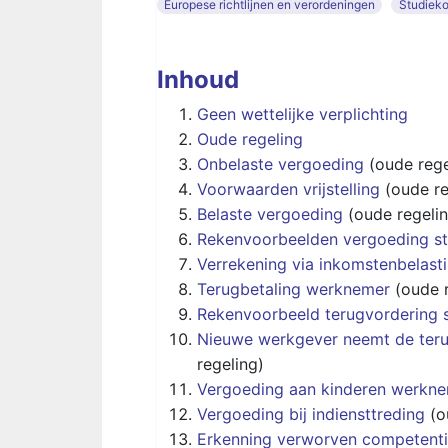
Europese richtlijnen en verordeningen
Studiek
Inhoud
Geen wettelijke verplichting
Oude regeling
Onbelaste vergoeding
(oude rege
Voorwaarden vrijstelling
(oude re
Belaste vergoeding
(oude regelin
Rekenvoorbeelden vergoeding st
Verrekening via inkomstenbelast
Terugbetaling werknemer
(oude r
Rekenvoorbeeld terugvordering 
Nieuwe werkgever neemt de teru
regeling)
Vergoeding aan kinderen werkn
Vergoeding bij indiensttreding
(o
Erkenning verworven competent