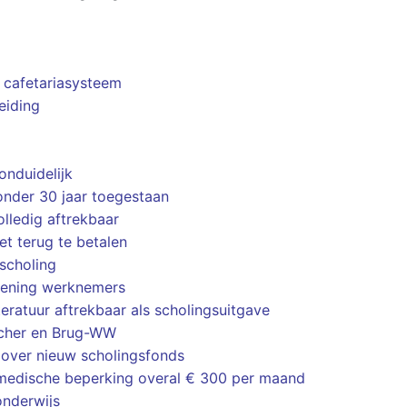
n cafetariasysteem
eiding
onduidelijk
 onder 30 jaar toegestaan
lledig aftrekbaar
t terug te betalen
scholing
ekening werknemers
iteratuur aftrekbaar als scholingsuitgave
ucher en Brug-WW
over nieuw scholingsfonds
 medische beperking overal € 300 per maand
onderwijs