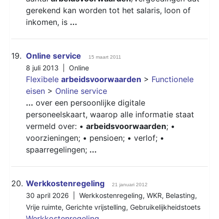
gerekend kan worden tot het salaris, loon of
inkomen, is
...
19.
Online service
15 maart 2011
8 juli 2013 |
Online
Flexibele
arbeidsvoorwaarden
>
Functionele
eisen
>
Online service
...
over een persoonlijke digitale
personeelskaart, waarop alle informatie staat
vermeld over: •
arbeidsvoorwaarden
; •
voorzieningen; • pensioen; • verlof; •
spaarregelingen;
...
20.
Werkkostenregeling
21 januari 2012
30 april 2026 |
Werkkostenregeling
,
WKR
,
Belasting
,
Vrije ruimte
,
Gerichte vrijstelling
,
Gebruikelijkheidstoets
Werkkostenregeling