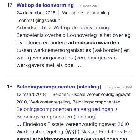
17.
Wet op de loonvorming
20 maart 2009
24 december 2015 |
Wet op de loonvorming
,
Loonmatigingsbesluit
Arbeidsrecht
>
Wet op de loonvorming
Bemoeienis overheid Loonoverleg is het overleg
over lonen en andere
arbeidsvoorwaarden
tussen werknemersorganisaties (vakbonden) en
werkgeversorganisaties (verenigingen van
werkgevers met als doel
...
18.
Beloningscomponenten (inleiding)
1 september 2009
12 maart 2018 |
Belonen
,
Fiscale vereenvoudigingswet
2010
,
Werkkostenregeling
,
Beloningscomponenten
Beloningscomponenten en vergoedingen
>
Beloningscomponenten (inleiding)
...
Eindeloos Fiscale vereenvoudigingswet 2010
Werkkostenregeling (
WKR
) Naslag Eindeloos Het
aantal
arbeidsvoorwaarden
/vergoedingen dat