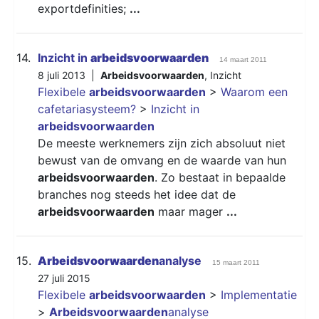
exportdefinities;
...
14.
Inzicht in
arbeidsvoorwaarden
14 maart 2011
8 juli 2013 |
Arbeidsvoorwaarden
,
Inzicht
Flexibele
arbeidsvoorwaarden
>
Waarom een
cafetariasysteem?
>
Inzicht in
arbeidsvoorwaarden
De meeste werknemers zijn zich absoluut niet
bewust van de omvang en de waarde van hun
arbeidsvoorwaarden
. Zo bestaat in bepaalde
branches nog steeds het idee dat de
arbeidsvoorwaarden
maar mager
...
15.
Arbeidsvoorwaarden
analyse
15 maart 2011
27 juli 2015
Flexibele
arbeidsvoorwaarden
>
Implementatie
>
Arbeidsvoorwaarden
analyse