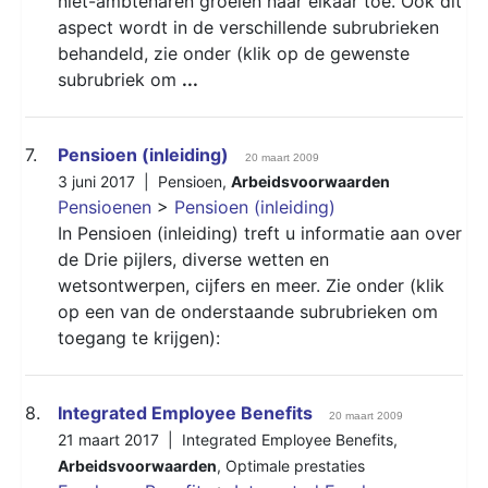
niet-ambtenaren groeien naar elkaar toe. Ook dit
aspect wordt in de verschillende subrubrieken
behandeld, zie onder (klik op de gewenste
subrubriek om
...
7.
Pensioen (inleiding)
20 maart 2009
3 juni 2017 |
Pensioen
,
Arbeidsvoorwaarden
Pensioenen
>
Pensioen (inleiding)
In Pensioen (inleiding) treft u informatie aan over
de Drie pijlers, diverse wetten en
wetsontwerpen, cijfers en meer. Zie onder (klik
op een van de onderstaande subrubrieken om
toegang te krijgen):
8.
Integrated Employee Benefits
20 maart 2009
21 maart 2017 |
Integrated Employee Benefits
,
Arbeidsvoorwaarden
,
Optimale prestaties