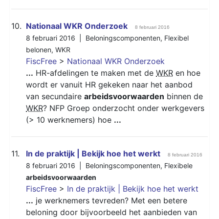
10.
Nationaal WKR Onderzoek
8 februari 2016
8 februari 2016 |
Beloningscomponenten
,
Flexibel
belonen
,
WKR
FiscFree
>
Nationaal WKR Onderzoek
...
HR-afdelingen te maken met de
WKR
en hoe
wordt er vanuit HR gekeken naar het aanbod
van secundaire
arbeidsvoorwaarden
binnen de
WKR
? NFP Groep onderzocht onder werkgevers
(> 10 werknemers) hoe
...
11.
In de praktijk | Bekijk hoe het werkt
8 februari 2016
8 februari 2016 |
Beloningscomponenten
,
Flexibele
arbeidsvoorwaarden
FiscFree
>
In de praktijk | Bekijk hoe het werkt
...
je werknemers tevreden? Met een betere
beloning door bijvoorbeeld het aanbieden van