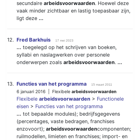
secundaire
arbeidsvoorwaarden
. Hoewel deze
vaak minder zichtbaar en lastig toepasbaar zijn,
ligt deze
...
12.
Fred Barkhuis
17 mei 2023
...
toegelegd op het schrijven van boeken,
syllabi en naslagwerken over personele
onderwerpen zoals
arbeidsvoorwaarden
.
...
13.
Functies van het programma
15 maart 2011
6 januari 2016 |
Flexibele
arbeidsvoorwaarden
Flexibele
arbeidsvoorwaarden
>
Functionele
eisen
>
Functies van het programma
...
tot bepaalde modules); bedrijfsgegevens
(percentages, vaste bedragen, franchises
enzovoort);
arbeidsvoorwaarden
componenten;
ruilmodellen, limieten en franchises; import- en