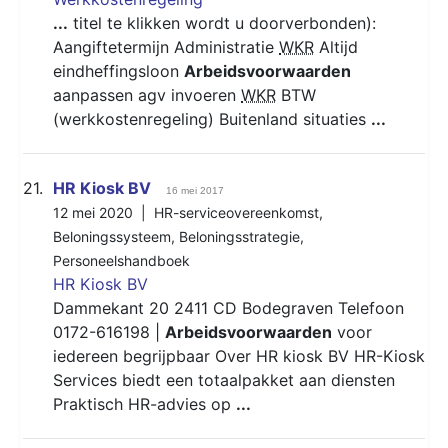
...
titel te klikken wordt u doorverbonden):
Aangiftetermijn Administratie
WKR
Altijd
eindheffingsloon
Arbeidsvoorwaarden
aanpassen agv invoeren
WKR
BTW
(werkkostenregeling) Buitenland situaties
...
21.
HR Kiosk BV
16 mei 2017
12 mei 2020 |
HR-serviceovereenkomst
,
Beloningssysteem
,
Beloningsstrategie
,
Personeelshandboek
HR Kiosk BV
Dammekant 20 2411 CD Bodegraven Telefoon
0172-616198 |
Arbeidsvoorwaarden
voor
iedereen begrijpbaar Over HR kiosk BV HR-Kiosk
Services biedt een totaalpakket aan diensten
Praktisch HR-advies op
...