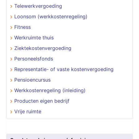
Telewerkvergoeding
Loonsom (werkkostenregeling)
Fitness
Werkruimte thuis
Ziektekostenvergoeding
Personeelsfonds
Representatie- of vaste kostenvergoeding
Pensioencursus
Werkkostenregeling (inleiding)
Producten eigen bedrijf
Vrije ruimte