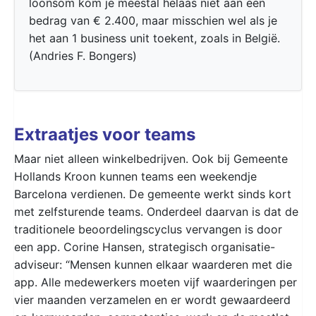
loonsom kom je meestal helaas niet aan een
bedrag van € 2.400, maar misschien wel als je
het aan 1 business unit toekent, zoals in België.
(Andries F. Bongers)
Extraatjes voor teams
Maar niet alleen winkelbedrijven. Ook bij Gemeente
Hollands Kroon kunnen teams een weekendje
Barcelona verdienen. De gemeente werkt sinds kort
met zelfsturende teams. Onderdeel daarvan is dat de
traditionele beoordelingscyclus vervangen is door
een app. Corine Hansen, strategisch organisatie-
adviseur: “Mensen kunnen elkaar waarderen met die
app. Alle medewerkers moeten vijf waarderingen per
vier maanden verzamelen en er wordt gewaardeerd