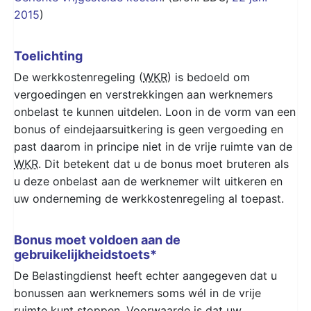
2015
)
Toelichting
De werkkostenregeling (
WKR
) is bedoeld om
vergoedingen en verstrekkingen aan werknemers
onbelast te kunnen uitdelen. Loon in de vorm van een
bonus of eindejaarsuitkering is geen vergoeding en
past daarom in principe niet in de vrije ruimte van de
WKR
. Dit betekent dat u de bonus moet bruteren als
u deze onbelast aan de werknemer wilt uitkeren en
uw onderneming de werkkostenregeling al toepast.
Bonus moet voldoen aan de
gebruikelijkheidstoets*
De Belastingdienst heeft echter aangegeven dat u
bonussen aan werknemers soms wél in de vrije
ruimte kunt stoppen. Voorwaarde is dat uw