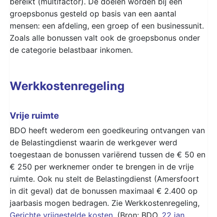
bereikt (multifactor). De doelen worden bij een
groepsbonus gesteld op basis van een aantal
mensen: een afdeling, een groep of een businessunit.
Zoals alle bonussen valt ook de groepsbonus onder
de categorie belastbaar inkomen.
Werkkostenregeling
Vrije ruimte
​BDO heeft wederom een goedkeuring ontvangen van
de Belastingdienst waarin de werkgever werd
toegestaan de bonussen variërend tussen de € 50 en
€ 250 per werknemer onder te brengen in de vrije
ruimte. Ook nu stelt de Belastingdienst (Amersfoort
in dit geval) dat de bonussen maximaal € 2.400 op
jaarbasis mogen bedragen. Zie Werkkostenregeling,
Gerichte vrijgestelde kosten
. (Bron: BDO,
22 jan.