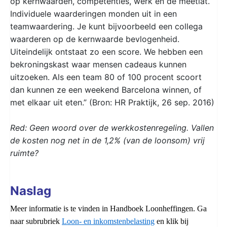
op kernwaarden, competenties, werk en de meetlat.
Individuele waarderingen monden uit in een
teamwaardering. Je kunt bijvoorbeeld een collega
waarderen op de kernwaarde bevlogenheid.
Uiteindelijk ontstaat zo een score. We hebben een
bekroningskast waar mensen cadeaus kunnen
uitzoeken. Als een team 80 of 100 procent scoort
dan kunnen ze een weekend Barcelona winnen, of
met elkaar uit eten.” (Bron: HR Praktijk, 26 sep. 2016)
Red: Geen woord over de werkkostenregeling. Vallen
de kosten nog net in de 1,2% (van de loonsom) vrij
ruimte?
Naslag
Meer informatie is te vinden in Handboek Loonheffingen. Ga
naar subrubriek
Loon- en inkomstenbelasting
en klik bij