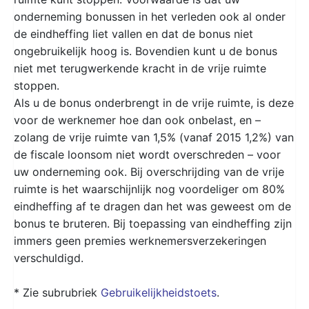
onderneming bonussen in het verleden ook al onder
de eindheffing liet vallen en dat de bonus niet
ongebruikelijk hoog is. Bovendien kunt u de bonus
niet met terugwerkende kracht in de vrije ruimte
stoppen.
Als u de bonus onderbrengt in de vrije ruimte, is deze
voor de werknemer hoe dan ook onbelast, en –
zolang de vrije ruimte van 1,5% (vanaf 2015 1,2%) van
de fiscale loonsom niet wordt overschreden – voor
uw onderneming ook. Bij overschrijding van de vrije
ruimte is het waarschijnlijk nog voordeliger om 80%
eindheffing af te dragen dan het was geweest om de
bonus te bruteren. Bij toepassing van eindheffing zijn
immers geen premies werknemersverzekeringen
verschuldigd.
* Zie subrubriek
Gebruikelijkheidstoets
.