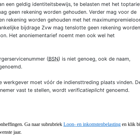
an een geldig identiteitsbewijs, te belasten met het toptarie
mag geen rekening worden gehouden. Verder mag voor de
en rekening worden gehouden met het maximumpremieloo
ankelijke bijdrage Zvw mag tenslotte geen rekening worde
on. Het anoniementarief noemt men ook wel het
urgerservicenummer (
BSN
) is niet genoeg, ook de naam,
 genoemd.
 de werkgever moet vóór de indiensttreding plaats vinden. D
knemer vast te stellen, wordt
verificatieplicht
genoemd.
onheffingen. Ga naar subrubriek
Loon- en inkomstenbelasting
en klik bi
enste jaar.