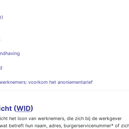
D)
t
andhaving
sd
cht werknemers: voorkom het anoniementarief
icht (
WID
)
icht het loon van werknemers, die zich bij de werkgever
 wat betreft hun naam, adres, burgerservicenummer* of zic