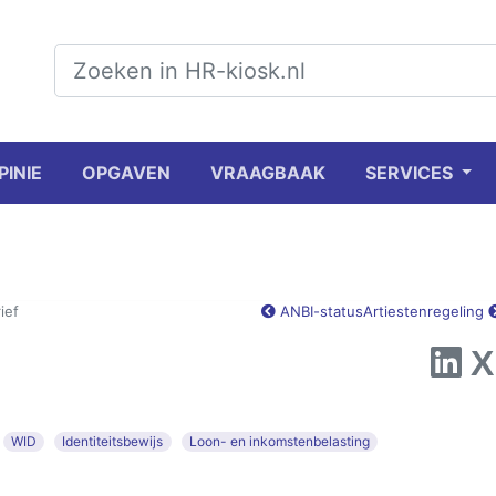
PINIE
OPGAVEN
VRAAGBAAK
SERVICES
ief
ANBI-status
Artiestenregeling
WID
Identiteitsbewijs
Loon- en inkomstenbelasting