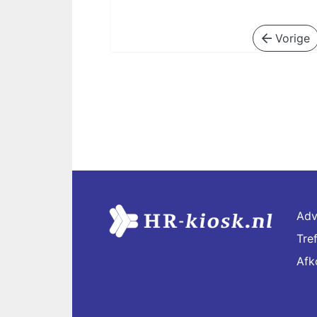
Vorige
Adv
Tre
Afk