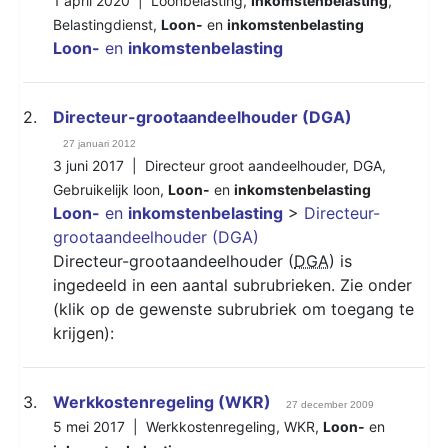
1 april 2020 |
Loonbelasting
,
Inkomstenbelasting
,
Belastingdienst
,
Loon-
en
inkomstenbelasting
Loon-
en
inkomstenbelasting
2.
Directeur-grootaandeelhouder (DGA)
27 januari 2012
3 juni 2017 |
Directeur groot aandeelhouder
,
DGA
,
Gebruikelijk loon
,
Loon-
en
inkomstenbelasting
Loon-
en
inkomstenbelasting
>
Directeur-
grootaandeelhouder (DGA)
Directeur-grootaandeelhouder (
DGA
) is
ingedeeld in een aantal subrubrieken. Zie onder
(klik op de gewenste subrubriek om toegang te
krijgen):
3.
Werkkostenregeling (WKR)
27 december 2009
5 mei 2017 |
Werkkostenregeling
,
WKR
,
Loon-
en