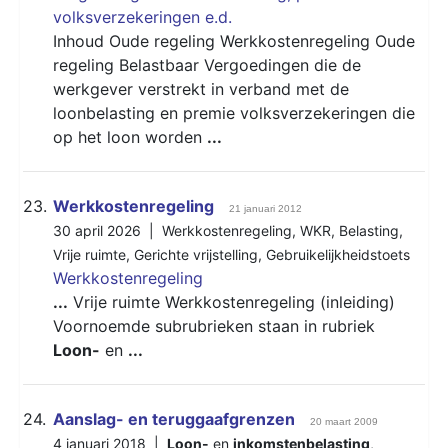
volksverzekeringen e.d.
Inhoud Oude regeling Werkkostenregeling Oude
regeling Belastbaar Vergoedingen die de
werkgever verstrekt in verband met de
loonbelasting en premie volksverzekeringen die
op het loon worden
...
23.
Werkkostenregeling
21 januari 2012
30 april 2026 |
Werkkostenregeling
,
WKR
,
Belasting
,
Vrije ruimte
,
Gerichte vrijstelling
,
Gebruikelijkheidstoets
Werkkostenregeling
...
Vrije ruimte Werkkostenregeling (inleiding)
Voornoemde subrubrieken staan in rubriek
Loon-
en
...
24.
Aanslag- en teruggaafgrenzen
20 maart 2009
4 januari 2018 |
Loon-
en
inkomstenbelasting
,