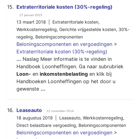
15.
Extraterritoriale kosten (30%-regeling)
27 januari 2015
13 maart 2018 |
Extraterritoriale kosten
,
Werkkostenregeling
,
Gerichte vrijgestelde kosten
,
30%-
regeling
,
Beloningscomponenten
Beloningscomponenten en vergoedingen
>
Extraterritoriale kosten (30%-regeling)
...
Naslag Meer informatie is te vinden in
Handboek Loonheffingen. Ga naar subrubriek
Loon-
en
inkomstenbelasting
en klik bij
Handboeken Loonheffingen op het door u
gewenste
...
16.
Leaseauto
22 november 2014
18 augustus 2019 |
Leaseauto
,
Werkkostenregeling
,
Direct belastbare vergoeding
,
Beloningscomponenten
Beloningscomponenten en vergoedingen
>