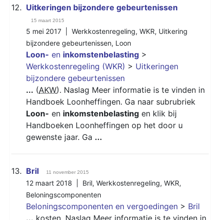
12.
Uitkeringen bijzondere gebeurtenissen
15 maart 2015
5 mei 2017 |
Werkkostenregeling
,
WKR
,
Uitkering
bijzondere gebeurtenissen
,
Loon
Loon-
en
inkomstenbelasting
>
Werkkostenregeling (WKR)
>
Uitkeringen
bijzondere gebeurtenissen
...
(
AKW
). Naslag Meer informatie is te vinden in
Handboek Loonheffingen. Ga naar subrubriek
Loon-
en
inkomstenbelasting
en klik bij
Handboeken Loonheffingen op het door u
gewenste jaar. Ga
...
13.
Bril
11 november 2015
12 maart 2018 |
Bril
,
Werkkostenregeling
,
WKR
,
Beloningscomponenten
Beloningscomponenten en vergoedingen
>
Bril
...
kosten. Naslag Meer informatie is te vinden in