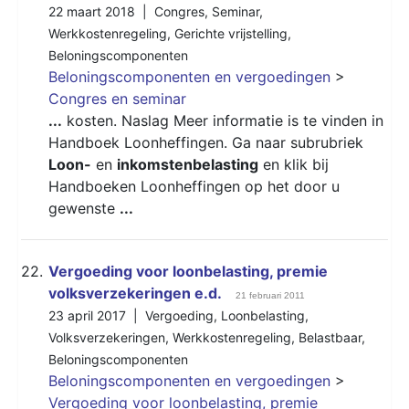
22 maart 2018 |
Congres
,
Seminar
,
Werkkostenregeling
,
Gerichte vrijstelling
,
Beloningscomponenten
Beloningscomponenten en vergoedingen
>
Congres en seminar
...
kosten. Naslag Meer informatie is te vinden in
Handboek Loonheffingen. Ga naar subrubriek
Loon-
en
inkomstenbelasting
en klik bij
Handboeken Loonheffingen op het door u
gewenste
...
22.
Vergoeding voor loonbelasting, premie
volksverzekeringen e.d.
21 februari 2011
23 april 2017 |
Vergoeding
,
Loonbelasting
,
Volksverzekeringen
,
Werkkostenregeling
,
Belastbaar
,
Beloningscomponenten
Beloningscomponenten en vergoedingen
>
Vergoeding voor loonbelasting, premie