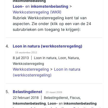
inkomstenbelasting
Loon-
en
inkomstenbelasting
>
Werkkostenregeling (WKR)
Rubriek Werkkostenregeling kent tal van
aspecten. Zie onder (klik op een van de 24
subrubrieken om toegang te krijgen):
4.
Loon in natura (werkkostenregeling)
19 september 2012
8 juli 2013 |
Loon in natura
,
Loon
,
Natura
,
Werkkostenregeling
Werkkostenregeling
>
Loon in natura
(werkkostenregeling)
5.
Belastingdienst
20 maart 2009
22 februari 2018 |
Belastingdienst
,
Fiscus
,
Inkomstenbelasting
,
Loon-
en
inkomstenbelasting