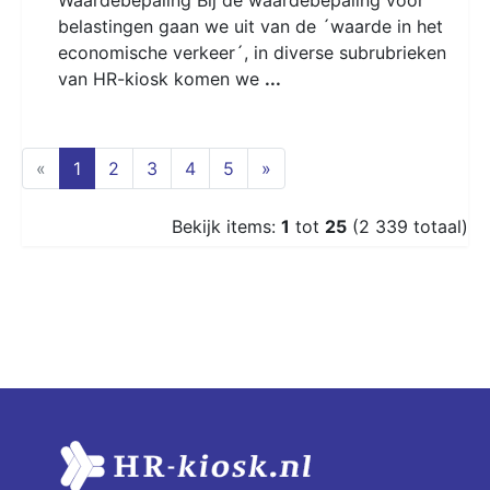
belastingen gaan we uit van de ´waarde in het
economische verkeer´, in diverse subrubrieken
van HR-kiosk komen we
...
(current)
«
1
2
3
4
5
»
Bekijk items:
1
tot
25
(2 339 totaal)