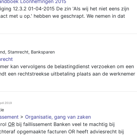
andboek Loonheffingen 2015
ing 12.3.2 01-04-2015 De zin 'Als wij het niet eens zijn
tact met u op.' hebben we geschrapt. We nemen in dat
and
,
Stamrecht
,
Banksparen
recht
mer kan vervolgens de belastingdienst verzoeken om een
ndt een rechtstreekse uitbetaling plaats aan de werknemer
pril 2019
ie
lissement
>
Organisatie, gang van zaken
rol
OR
bij faillissement Banken veel te machtig bij
chteraf opgemaakte facturen OR heeft adviesrecht bij