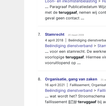
Loon- en inkomstenbelasting
>
H
...
Paragraaf Publicatiedatum Wijzig
met de
teruggaaf
, nemen wij con
geval geen contact
...
7.
Stamrecht
20 maart 2009
4 april 2018 |
Beëindiging dienstverb
Beëindiging dienstverband
>
Stam
...
voor een stamrecht. De werkne
voorlopige
teruggaaf
. Hiermee vi
vooruitlopend op
...
8.
Organisatie, gang van zaken
21 a
16 april 2021 |
Faillissement
,
Organisat
Beëindiging dienstverband
>
Fail
...
wat wordt het? Stroomschema 
faillissement
BTW
-
teruggaaf
bij a