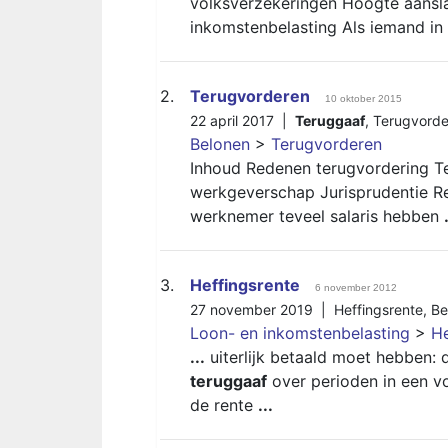
volksverzekeringen Hoogte aans
inkomstenbelasting Als iemand in
2.
Terugvorderen
10 oktober 2015
22 april 2017 |
Teruggaaf
,
Terugvorde
Belonen
>
Terugvorderen
Inhoud Redenen terugvordering T
werkgeverschap Jurisprudentie R
werknemer teveel salaris hebben
3.
Heffingsrente
6 november 2012
27 november 2019 |
Heffingsrente
,
Be
Loon- en inkomstenbelasting
>
He
...
uiterlijk betaald moet hebben:
teruggaaf
over perioden in een v
de rente
...