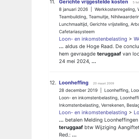
11.
Gerichte vrijgestelde kosten
5 fe
8 januari 2026 |
Werkkostenregeling
,
Teambuilding
,
Teamuitje
,
Nihilwaarderi
Lunchmaaltijd
,
Gerichte vrijstelling
,
Arb
Cafetariasysteem
Loon- en inkomstenbelasting
>
We
...
aldus de Hoge Raad. De conclu
hem gevraagde
teruggaaf
van loo
24 mei 2024,
...
12.
Loonheffing
20 maart 2009
28 december 2019 |
Loonheffing
,
Loo
Loon- en inkomstenbelasting
,
Loonheff
Inkomstenbelasting
,
Verrekenen
,
Beslag
Loon- en inkomstenbelasting
>
Lo
...
betalen Melding Loonheffingen
teruggaaf
btw Wijziging Aangiftet
Red.:
...