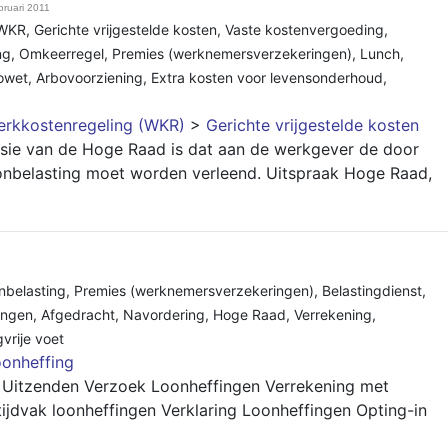
bruari 2011
WKR
,
Gerichte vrijgestelde kosten
,
Vaste kostenvergoeding
,
ng
,
Omkeerregel
,
Premies (werknemersverzekeringen)
,
Lunch
,
owet
,
Arbovoorziening
,
Extra kosten voor levensonderhoud
,
rkkostenregeling (WKR)
>
Gerichte vrijgestelde kosten
sie van de Hoge Raad is dat aan de werkgever de door
nbelasting moet worden verleend. Uitspraak Hoge Raad,
nbelasting
,
Premies (werknemersverzekeringen)
,
Belastingdienst
,
ingen
,
Afgedracht
,
Navordering
,
Hoge Raad
,
Verrekening
,
vrije voet
onheffing
 Uitzenden Verzoek Loonheffingen Verrekening met
ijdvak loonheffingen Verklaring Loonheffingen Opting-in