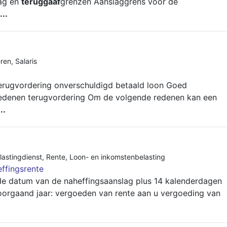
lag en
teruggaaf
grenzen Aanslaggrens voor de
...
ren
,
Salaris
erugvordering onverschuldigd betaald loon Goed
edenen terugvordering Om de volgende redenen kan een
...
lastingdienst
,
Rente
,
Loon- en inkomstenbelasting
ffingsrente
 de datum van de naheffingsaanslag plus 14 kalenderdagen
oorgaand jaar: vergoeden van rente aan u vergoeding van