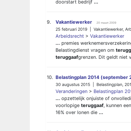
doorstart bedrijf
...
9.
Vakantiewerker
20 maart 2009
25 februari 2019 |
Vakantiewerker
,
Ar
Arbeidsrecht
>
Vakantiewerker
...
premies werknemersverzekering
Belastingdienst vragen om
terugg
teruggaaf
grenzen. Dit geldt niet
10.
Belastingplan 2014 (september 
30 augustus 2015 |
Belastingplan
,
20
Veranderingen
>
Belastingplan 2
...
opzettelijk onjuiste of onvolle
voorlopige
teruggaaf
, kunnen een
16% over lonen die
...