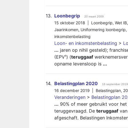
13.
Loonbegrip
20 maart 2009
15 oktober 2018 |
Loonbegrip
,
Wet IB
Jaarinkomen
,
Uniformering loonbegrip
,
inkomstenbelasting
Loon- en inkomstenbelasting
>
L
...
jaren op nihil gesteld); franchi
(EPV¹) (
teruggaaf
werknemersverze
opname levensloop is
...
14.
Belastingplan 2020
16 september 2019
16 december 2019 |
Belastingplan
,
20
Veranderingen
>
Belastingplan 2
...
90% of meer gebruikt voor het 
teruggevraagd. De
teruggaaf
van
afgeschaft. Belastingen Inkomste