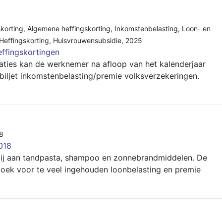
korting
,
Algemene heffingskorting
,
Inkomstenbelasting
,
Loon- en
Heffingskorting
,
Huisvrouwensubsidie
,
2025
ffingskortingen
uaties kan de werknemer na afloop van het kalenderjaar
biljet inkomstenbelasting/premie volksverzekeringen.
8
018
rbij aan tandpasta, shampoo en zonnebrandmiddelen. De
oek voor te veel ingehouden loonbelasting en premie