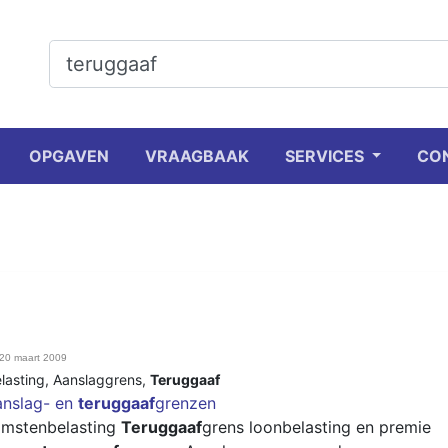
OPGAVEN
VRAAGBAAK
SERVICES
CO
20 maart 2009
lasting
,
Aanslaggrens
,
Teruggaaf
anslag- en
teruggaaf
grenzen
omstenbelasting
Teruggaaf
grens loonbelasting en premie