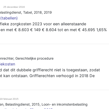
25 december 2016
elastingdienst
,
Tabel
,
2018
,
2019
(tabellen)
fieke zorgkosten 2023 voor een alleenstaande
en met € 8.603 € 149 € 8.604 tot en met € 45.695 1,65%
nrechter
,
Gerechtelijke procedure
fiekosten
at dit dubbele griffierecht niet is toegestaan, zodat
ht kan ontstaan. Griffierechten verhoogd in 2018 De
19 februari 2015
en
,
Belastingdienst
,
2015
,
Loon- en inkomstenbelasting