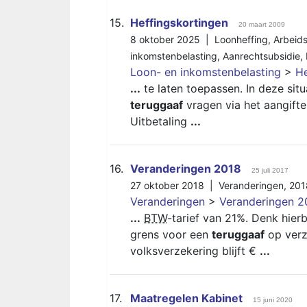
15.
Heffingskortingen
20 maart 2009
8 oktober 2025 |
Loonheffing
,
Arbeids
inkomstenbelasting
,
Aanrechtsubsidie
,
Loon- en inkomstenbelasting
>
He
...
te laten toepassen. In deze sit
teruggaaf
vragen via het aangifte
Uitbetaling
...
16.
Veranderingen 2018
25 juli 2017
27 oktober 2018 |
Veranderingen
,
201
Veranderingen
>
Veranderingen 2
...
BTW
-tarief van 21%. Denk hie
grens voor een
teruggaaf
op verz
volksverzekering blijft €
...
17.
Maatregelen Kabinet
15 juni 2020