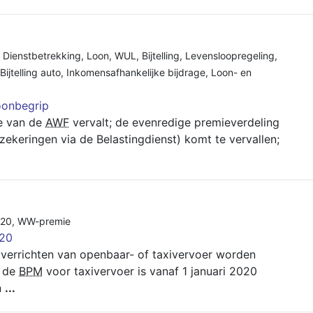
,
Dienstbetrekking
,
Loon
,
WUL
,
Bijtelling
,
Levensloopregeling
,
Bijtelling auto
,
Inkomensafhankelijke bijdrage
,
Loon- en
oonbegrip
se van de
AWF
vervalt; de evenredige premieverdeling
keringen via de Belastingdienst) komt te vervallen;
20
,
WW-premie
020
verrichten van openbaar- of taxivervoer worden
 de
BPM
voor taxivervoer is vanaf 1 januari 2020
n
...