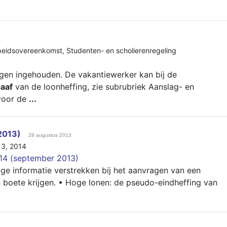
beidsovereenkomst
,
Studenten- en scholierenregeling
en ingehouden. De vakantiewerker kan bij de
aaf
van de loonheffing, zie subrubriek Aanslag- en
 voor de
...
2013)
28 augustus 2013
13
,
2014
014 (september 2013)
dige informatie verstrekken bij het aanvragen van een
 boete krijgen. • Hoge lonen: de pseudo-eindheffing van