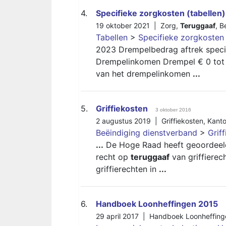
4.
Specifieke zorgkosten (tabellen)
19 oktober 2021 |
Zorg
,
Teruggaaf
,
B
Tabellen
>
Specifieke zorgkosten 
2023 Drempelbedrag aftrek speci
Drempelinkomen Drempel € 0 tot 
van het drempelinkomen
...
5.
Griffiekosten
3 oktober 2016
2 augustus 2019 |
Griffiekosten
,
Kanto
Beëindiging dienstverband
>
Grif
...
De Hoge Raad heeft geoordeeld d
recht op
teruggaaf
van griffierec
griffierechten in
...
6.
Handboek Loonheffingen 2015
29 april 2017 |
Handboek Loonheffing