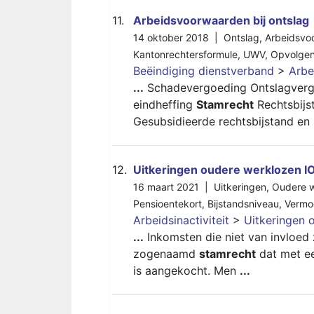
11.
Arbeidsvoorwaarden bij ontslag
14 oktober 2018 |
Ontslag
,
Arbeidsvo
Kantonrechtersformule
,
UWV
,
Opvolge
Beëindiging dienstverband
>
Arbe
...
Schadevergoeding Ontslagverg
eindheffing
Stamrecht
Rechtsbijs
Gesubsidieerde rechtsbijstand en
12.
Uitkeringen oudere werklozen I
16 maart 2021 |
Uitkeringen
,
Oudere 
Pensioentekort
,
Bijstandsniveau
,
Vermo
Arbeidsinactiviteit
>
Uitkeringen 
...
Inkomsten die niet van invloed 
zogenaamd
stamrecht
dat met ee
is aangekocht. Men
...