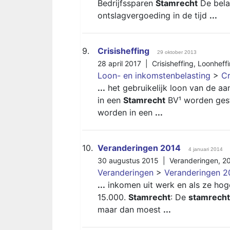
Bedrijfssparen
Stamrecht
De bela
ontslagvergoeding in de tijd
...
9.
Crisisheffing
29 oktober 2013
28 april 2017 |
Crisisheffing
,
Loonheff
Loon- en inkomstenbelasting
>
Cr
...
het gebruikelijk loon van de a
in een
Stamrecht
BV¹ worden gesto
worden in een
...
10.
Veranderingen 2014
4 januari 2014
30 augustus 2015 |
Veranderingen
,
2
Veranderingen
>
Veranderingen 2
...
inkomen uit werk en als ze hog
15.000.
Stamrecht
: De
stamrecht
maar dan moest
...