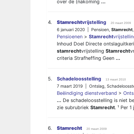
over de (nakoming
...
4.
Stamrecht
vrijstelling
20 maart 2009
6 januari 2020 |
Pensioen
,
Stamrecht
Pensioenen
>
Stamrecht
vrijstelli
Inhoud Doel Directe ontslaguitker
stamrecht
vrijstelling
Stamrecht
v
criteria Strafheffing Geen
...
5.
Schadeloosstelling
13 maart 2010
7 maart 2019 |
Ontslag
,
Schadeloosste
Beëindiging dienstverband
>
Onts
...
De schadeloosstelling is niet 
zie subrubriek
Stamrecht
. ¹ Per 1
6.
Stamrecht
20 maart 2009