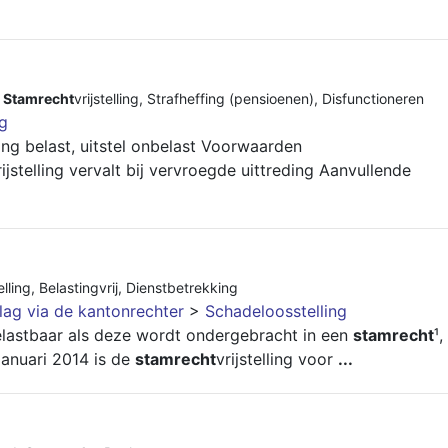
,
Stamrecht
vrijstelling
,
Strafheffing (pensioenen)
,
Disfunctioneren
ng
ing belast, uitstel onbelast Voorwaarden
rijstelling vervalt bij vervroegde uittreding Aanvullende
lling
,
Belastingvrij
,
Dienstbetrekking
lag via de kantonrechter
>
Schadeloosstelling
belastbaar als deze wordt ondergebracht in een
stamrecht
¹,
 januari 2014 is de
stamrecht
vrijstelling voor
...