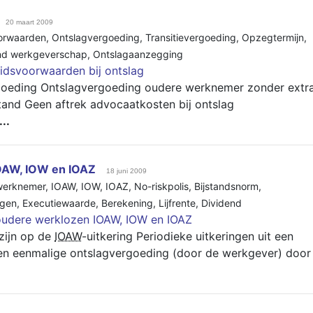
20 maart 2009
orwaarden
,
Ontslagvergoeding
,
Transitievergoeding
,
Opzegtermijn
,
nd werkgeverschap
,
Ontslagaanzegging
idsvoorwaarden bij ontslag
oeding Ontslagvergoeding oudere werknemer zonder extr
tand Geen aftrek advocaatkosten bij ontslag
...
OAW, IOW en IOAZ
18 juni 2009
werknemer
,
IOAW
,
IOW
,
IOAZ
,
No-riskpolis
,
Bijstandsnorm
,
gen
,
Executiewaarde
,
Berekening
,
Lijfrente
,
Dividend
oudere werklozen IOAW, IOW en IOAZ
zijn op de
IOAW
-uitkering Periodieke uitkeringen uit een
n eenmalige ontslagvergoeding (door de werkgever) door