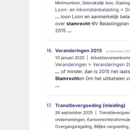
Minimumloon
,
Gebruikelijk loon
,
Staking
Loon- en inkomstenbelasting
>
Di
...
loon Loon en aanmerkelijk belan
over
stamrecht
-BV Belastingplan
2015
...
16.
Veranderingen 2015
15 december 20
10 januari 2020 |
Arbeidsovereenkoms
Veranderingen
>
Veranderingen 2
...
of minder, dan is 2015 het laatst
Stamrecht
en Om het uitbetalen 
...
17.
Transitievergoeding (inleiding)
26 september 2025 |
Transitievergoe
ondernemingen
,
Kantonrechtersformul
Overgangsregeling
,
Billijke vergoeding