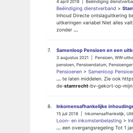
4 april 2018 |
Beëindiging dienstverb
Beëindiging dienstverband
>
Sta
Inhoud Directe ontslaguitkering b
uitkeringen variabel Niet alles va
zonder
...
7.
Samenloop Pensioen en een uitk
3 augustus 2021 |
Pensioen
,
WW-uitke
pensioen
,
Pensioendatum
,
Pensioengere
Pensioenen
>
Samenloop Pensioen
...
te laten middelen. Zie ook htt
de-
stamrecht
-bv-gekort-op-mijn
8.
Inkomensafhankelijke inhoudinge
15 juli 2018 |
Inkomensafhankelijk
,
Uit
Loon- en inkomstenbelasting
>
In
...
een overgangsregeling Tot 1 ja