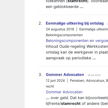
toekennen (
stamrecht
). Voorwaar
een geblokkeerde
...
2.
Eenmalige uitkering bij ontslag
24 augustus 2018 |
Eenmalige uitkerin
Beloningscomponenten
Beloningscomponenten en vergoe
Inhoud Oude-regeling Werkkostenr
ontslag kan de werkgever in plaat
aanspraak op periodieke
...
3.
Gommer Advocaten
30 juli 2019
12 juni 2024 |
Pensioen
,
Advocatuur
,
B
recht
Gommer Advocaten
...
over geld. Dat kan bijvoorbee
lijfrente/
stamrecht
of andere (bel