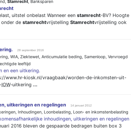
and
,
Stamrecht
,
Banksparen
mrecht
elast, uitstel onbelast Wanneer een
stamrecht
-BV? Hoogte
lt onder de
stamrecht
vrijstelling
Stamrecht
vrijstelling ook
ering.
28 september 2016
ring
,
WIA
,
Ziektewet
,
Anticumulatie beding
,
Samenloop
,
Vervroegd
chtigde leeftijd
 en een uitkering.
ps://www.hr-kiosk.nl/vraagbaak/worden-de-inkomsten-uit-
-
IOW
-uitkering
...
n, uitkeringen en regelingen
14 januari 2012
keringen
,
Inhoudingen
,
Loonbelasting
,
Loon- en inkomstenbelasting
komensafhankelijke inhoudingen, uitkeringen en regelingen
nuari 2016 bleven de gespaarde bedragen buiten box 3