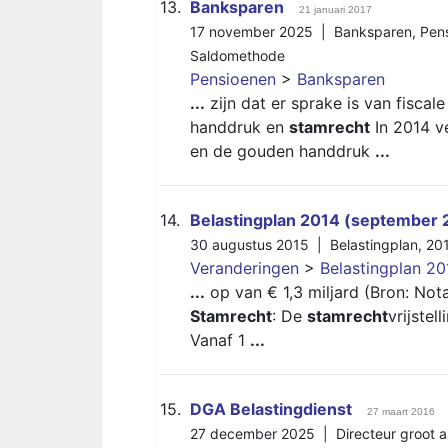
13.
Banksparen
21 januari 2017
17 november 2025 |
Banksparen
,
Pen
Saldomethode
Pensioenen
>
Banksparen
...
zijn dat er sprake is van fisc
handdruk en
stamrecht
In 2014 v
en de gouden handdruk
...
14.
Belastingplan 2014 (september 
30 augustus 2015 |
Belastingplan
,
20
Veranderingen
>
Belastingplan 2
...
op van € 1,3 miljard (Bron: Not
Stamrecht
: De
stamrecht
vrijste
Vanaf 1
...
15.
DGA Belastingdienst
27 maart 2016
27 december 2025 |
Directeur groot 