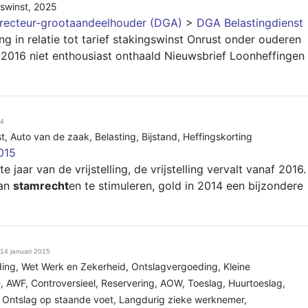
swinst
,
2025
recteur-grootaandeelhouder (DGA)
>
DGA Belastingdienst
g in relatie tot tarief stakingswinst Onrust onder ouderen
 2016 niet enthousiast onthaald Nieuwsbrief Loonheffingen
14
t
,
Auto van de zaak
,
Belasting
,
Bijstand
,
Heffingskorting
015
e jaar van de vrijstelling, de vrijstelling vervalt vanaf 2016.
van
stamrecht
en te stimuleren, gold in 2014 een bijzondere
14 januari 2015
ding
,
Wet Werk en Zekerheid
,
Ontslagvergoeding
,
Kleine
e
,
AWF
,
Controversieel
,
Reservering
,
AOW
,
Toeslag
,
Huurtoeslag
,
,
Ontslag op staande voet
,
Langdurig zieke werknemer
,