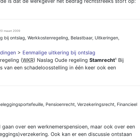
de is dat de werkgever het bedrag rechtstreeks stort op:
20 maart 2009
g bij ontslag
,
Werkkostenregeling
,
Belastbaar
,
Uitkeringen
,
dingen
>
Eenmalige uitkering bij ontslag
egeling (
WKR
) Naslag Oude regeling
Stamrecht
¹ Bij
s van een schadeloosstelling in één keer ook een
eleggingsportefeuille
,
Pensioenrecht
,
Verzekeringsrecht
,
Financieel
ld gaan over een werknemerspensioen, maar ook over een
eggings)verzekering. Ook kan er een discussie ontstaan