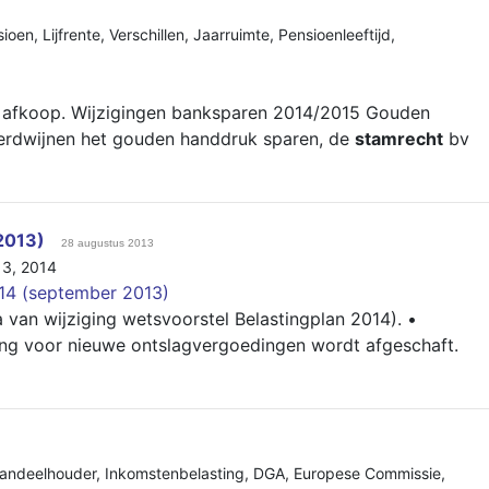
sioen
,
Lijfrente
,
Verschillen
,
Jaarruimte
,
Pensioenleeftijd
,
ale afkoop. Wijzigingen banksparen 2014/2015 Gouden
erdwijnen het gouden handdruk sparen, de
stamrecht
bv
2013)
28 augustus 2013
13
,
2014
014 (september 2013)
a van wijziging wetsvoorstel Belastingplan 2014). •
lling voor nieuwe ontslagvergoedingen wordt afgeschaft.
aandeelhouder
,
Inkomstenbelasting
,
DGA
,
Europese Commissie
,