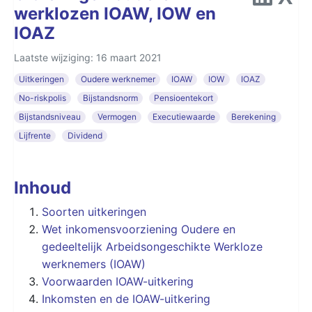
werklozen IOAW, IOW en
IOAZ
Laatste wijziging: 16 maart 2021
Uitkeringen
Oudere werknemer
IOAW
IOW
IOAZ
No-riskpolis
Bijstandsnorm
Pensioentekort
Bijstandsniveau
Vermogen
Executiewaarde
Berekening
Lijfrente
Dividend
Inhoud
Soorten uitkeringen
Wet inkomensvoorziening Oudere en
gedeeltelijk Arbeidsongeschikte Werkloze
werknemers (IOAW)
Voorwaarden IOAW-uitkering
Inkomsten en de IOAW-uitkering