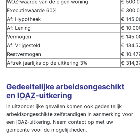
WOZ-waarde van de eigen woning
€ 500.0
Executiewaarde 60%
€ 300.0
Af: Hypotheek
€ 145.0
Af: Lening
€ 10.00
Vermogen
€ 145.0
Af: Vrijgesteld
€ 134.5
Restvermogen
€ 10.47
Aftrek jaarlijks op de uitkering 3%
€ 314,3
Gedeeltelijke arbeidsongeschikt
en
IOAZ
-uitkering
In uitzonderlijke gevallen komen ook gedeeltelijk
arbeidsongeschikte zelfstandigen in aanmerking voor
een
IOAZ
-uitkering. Neem contact op met uw
gemeente voor de mogelijkheden.