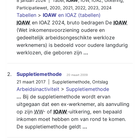
8 januari 2024 |
Tabel
,
IOAW
,
IOW
,
IOAZ
,
Uitkering
,
Participatiewet
,
2020
,
2021
,
2022
,
2023
,
2024
Tabellen
>
IOAW
en IOAZ (tabellen)
IOAW
en IOAZ 2024, bruto bedragen De
IOAW
(Wet inkomensvoorziening oudere en
gedeeltelijk arbeidsongeschikte werkloze
werknemers) is bedoeld voor oudere langdurig
werklozen, die geboren zijn
...
2.
Suppletiemethode
20 maart 2009
21 maart 2017 |
Suppletiemethode
,
Ontslag
Arbeidsinactiviteit
>
Suppletiemethode
...
Bij de suppletiemethode wordt ervan
uitgegaan dat een ex-werknemer, als aanvulling
op zijn
WW
- of
IOAW
-uitkering, een bepaald
inkomen moet hebben om van rond te komen.
De suppletiemethode geldt
...