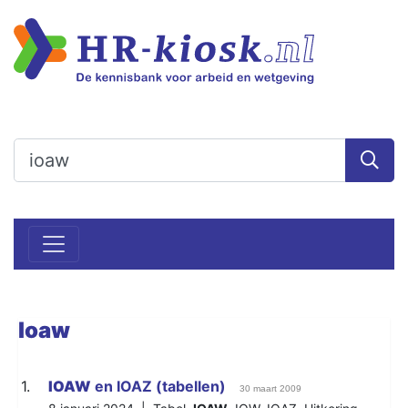
Ioaw
1.
IOAW
en IOAZ (tabellen)
30 maart 2009