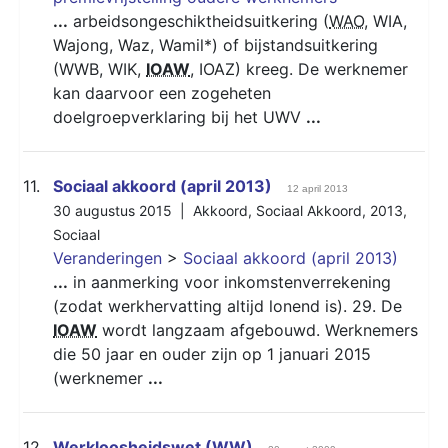
...
arbeidsongeschiktheidsuitkering (
WAO
, WIA,
Wajong, Waz, Wamil*) of bijstandsuitkering
(WWB, WIK,
IOAW
, IOAZ) kreeg. De werknemer
kan daarvoor een zogeheten
doelgroepverklaring bij het UWV
...
11.
Sociaal akkoord (april 2013)
12 april 2013
30 augustus 2015 |
Akkoord
,
Sociaal Akkoord
,
2013
,
Sociaal
Veranderingen
>
Sociaal akkoord (april 2013)
...
in aanmerking voor inkomstenverrekening
(zodat werkhervatting altijd lonend is). 29. De
IOAW
wordt langzaam afgebouwd. Werknemers
die 50 jaar en ouder zijn op 1 januari 2015
(werknemer
...
12.
Werkloosheidswet (WW)