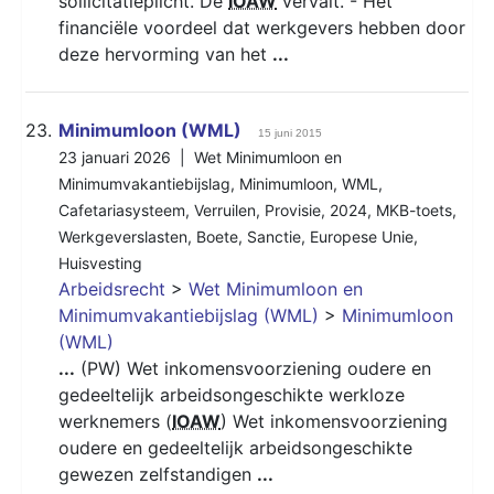
sollicitatieplicht. De
IOAW
vervalt. - Het
financiële voordeel dat werkgevers hebben door
deze hervorming van het
...
23.
Minimumloon (WML)
15 juni 2015
23 januari 2026 |
Wet Minimumloon en
Minimumvakantiebijslag
,
Minimumloon
,
WML
,
Cafetariasysteem
,
Verruilen
,
Provisie
,
2024
,
MKB-toets
,
Werkgeverslasten
,
Boete
,
Sanctie
,
Europese Unie
,
Huisvesting
Arbeidsrecht
>
Wet Minimumloon en
Minimumvakantiebijslag (WML)
>
Minimumloon
(WML)
...
(PW) Wet inkomensvoorziening oudere en
gedeeltelijk arbeidsongeschikte werkloze
werknemers (
IOAW
) Wet inkomensvoorziening
oudere en gedeeltelijk arbeidsongeschikte
gewezen zelfstandigen
...