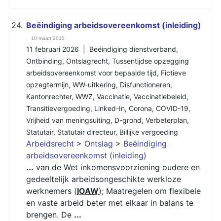
24.
Beëindiging arbeidsovereenkomst (inleiding)
10 maart 2010
11 februari 2026 |
Beëindiging dienstverband
,
Ontbinding
,
Ontslagrecht
,
Tussentijdse opzegging
arbeidsovereenkomst voor bepaalde tijd
,
Fictieve
opzegtermijn
,
WW-uitkering
,
Disfunctioneren
,
Kantonrechter
,
WWZ
,
Vaccinatie
,
Vaccinatiebeleid
,
Transitievergoeding
,
Linked-In
,
Corona
,
COVID-19
,
Vrijheid van meningsuiting
,
D-grond
,
Verbeterplan
,
Statutair
,
Statutair directeur
,
Billijke vergoeding
Arbeidsrecht
>
Ontslag
>
Beëindiging
arbeidsovereenkomst (inleiding)
...
van de Wet inkomensvoorziening oudere en
gedeeltelijk arbeidsongeschikte werkloze
werknemers (
IOAW
); Maatregelen om flexibele
en vaste arbeid beter met elkaar in balans te
brengen. De
...