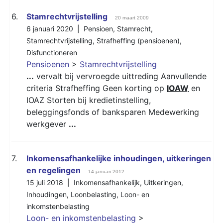
6.
Stamrechtvrijstelling
20 maart 2009
6 januari 2020 |
Pensioen
,
Stamrecht
,
Stamrechtvrijstelling
,
Strafheffing (pensioenen)
,
Disfunctioneren
Pensioenen
>
Stamrechtvrijstelling
...
vervalt bij vervroegde uittreding Aanvullende
criteria Strafheffing Geen korting op
IOAW
en
IOAZ Storten bij kredietinstelling,
beleggingsfonds of banksparen Medewerking
werkgever
...
7.
Inkomensafhankelijke inhoudingen, uitkeringen
en regelingen
14 januari 2012
15 juli 2018 |
Inkomensafhankelijk
,
Uitkeringen
,
Inhoudingen
,
Loonbelasting
,
Loon- en
inkomstenbelasting
Loon- en inkomstenbelasting
>