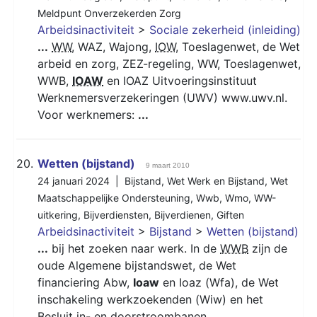
Meldpunt Onverzekerden Zorg
Arbeidsinactiviteit
>
Sociale zekerheid (inleiding)
...
WW
, WAZ, Wajong,
IOW
, Toeslagenwet, de Wet
arbeid en zorg, ZEZ-regeling, WW, Toeslagenwet,
WWB,
IOAW
en IOAZ Uitvoeringsinstituut
Werknemersverzekeringen (UWV) www.uwv.nl.
Voor werknemers:
...
20.
Wetten (bijstand)
9 maart 2010
24 januari 2024 |
Bijstand
,
Wet Werk en Bijstand
,
Wet
Maatschappelijke Ondersteuning
,
Wwb
,
Wmo
,
WW-
uitkering
,
Bijverdiensten
,
Bijverdienen
,
Giften
Arbeidsinactiviteit
>
Bijstand
>
Wetten (bijstand)
...
bij het zoeken naar werk. In de
WWB
zijn de
oude Algemene bijstandswet, de Wet
financiering Abw,
Ioaw
en Ioaz (Wfa), de Wet
inschakeling werkzoekenden (Wiw) en het
Besluit in- en doorstroombanen
...