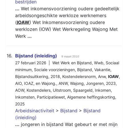
bestrijden
...
Wet inkomensvoorziening oudere gedeeltelijk
arbeidsongeschikte werkloze werknemers
(
IOAW
) Wet Inkomensvoorziening oudere
werklozen (IOW) Wet Werkregeling Wajong Met
Werk
...
16.
Bijstand (inleiding)
9 maart 2010
27 februari 2026 |
Wet Werk en Bijstand
,
Wwb
,
Sociaal
minimum
,
Sociale voorzieningen
,
Bijstand
,
Vakantie
,
Bijstandsuitkering
,
2018
,
Kostendelersnorm
,
Anw
,
IOAW
,
AIO
,
IOAZ
,
en Wajong.
,
ANW
,
Wajong
,
Jongeren
,
2023
,
AOW
,
Kostendelers
,
Uitstroom
,
Spaargeld
,
Inkomen
,
Inkomsten
,
Participatiewet
,
Algemene heffingskorting
,
2025
Arbeidsinactiviteit
>
Bijstand
>
Bijstand
(inleiding)
...
jongeren in bijstand Wat gebeurt er met mijn