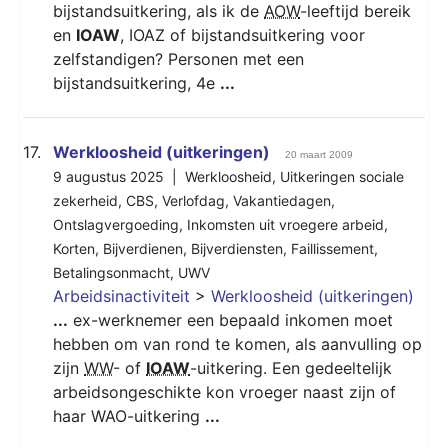
bijstandsuitkering, als ik de
AOW
-leeftijd bereik
en
IOAW
, IOAZ of bijstandsuitkering voor
zelfstandigen? Personen met een
bijstandsuitkering, 4e
...
17.
Werkloosheid (uitkeringen)
20 maart 2009
9 augustus 2025 |
Werkloosheid
,
Uitkeringen sociale
zekerheid
,
CBS
,
Verlofdag
,
Vakantiedagen
,
Ontslagvergoeding
,
Inkomsten uit vroegere arbeid
,
Korten
,
Bijverdienen
,
Bijverdiensten
,
Faillissement
,
Betalingsonmacht
,
UWV
Arbeidsinactiviteit
>
Werkloosheid (uitkeringen)
...
ex-werknemer een bepaald inkomen moet
hebben om van rond te komen, als aanvulling op
zijn
WW
- of
IOAW
-uitkering. Een gedeeltelijk
arbeidsongeschikte kon vroeger naast zijn of
haar WAO-uitkering
...