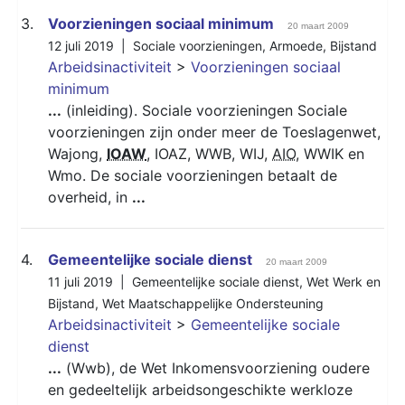
3.
Voorzieningen sociaal minimum
20 maart 2009
12 juli 2019 |
Sociale voorzieningen
,
Armoede
,
Bijstand
Arbeidsinactiviteit
>
Voorzieningen sociaal
minimum
...
(inleiding). Sociale voorzieningen Sociale
voorzieningen zijn onder meer de Toeslagenwet,
Wajong,
IOAW
, IOAZ, WWB, WIJ,
AIO
, WWIK en
Wmo. De sociale voorzieningen betaalt de
overheid, in
...
4.
Gemeentelijke sociale dienst
20 maart 2009
11 juli 2019 |
Gemeentelijke sociale dienst
,
Wet Werk en
Bijstand
,
Wet Maatschappelijke Ondersteuning
Arbeidsinactiviteit
>
Gemeentelijke sociale
dienst
...
(Wwb), de Wet Inkomensvoorziening oudere
en gedeeltelijk arbeidsongeschikte werkloze