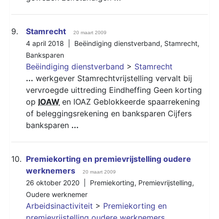
9.
Stamrecht
20 maart 2009
4 april 2018 |
Beëindiging dienstverband
,
Stamrecht
,
Banksparen
Beëindiging dienstverband
>
Stamrecht
...
werkgever Stamrechtvrijstelling vervalt bij
vervroegde uittreding Eindheffing Geen korting
op
IOAW
en IOAZ Geblokkeerde spaarrekening
of beleggingsrekening en banksparen Cijfers
banksparen
...
10.
Premiekorting en premievrijstelling oudere
werknemers
20 maart 2009
26 oktober 2020 |
Premiekorting
,
Premievrijstelling
,
Oudere werknemer
Arbeidsinactiviteit
>
Premiekorting en
premievrijstelling oudere werknemers