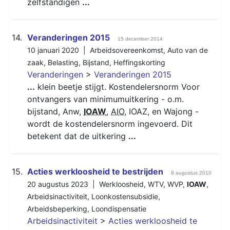
zelfstandigen
...
14.
Veranderingen 2015
15 december 2014
10 januari 2020 |
Arbeidsovereenkomst
,
Auto van de
zaak
,
Belasting
,
Bijstand
,
Heffingskorting
Veranderingen
>
Veranderingen 2015
...
klein beetje stijgt. Kostendelersnorm Voor
ontvangers van minimumuitkering - o.m.
bijstand, Anw,
IOAW
,
AIO
, IOAZ, en Wajong -
wordt de kostendelersnorm ingevoerd. Dit
betekent dat de uitkering
...
15.
Acties werkloosheid te bestrijden
8 augustus 2010
20 augustus 2023 |
Werkloosheid
,
WTV
,
WVP
,
IOAW
,
Arbeidsinactiviteit
,
Loonkostensubsidie
,
Arbeidsbeperking
,
Loondispensatie
Arbeidsinactiviteit
>
Acties werkloosheid te