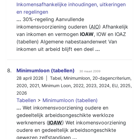
Inkomensafhankelijke inhoudingen, uitkeringen
en regelingen
...
30%-regeling Aanvullende
inkomensvoorziening ouderen (
AIO
) Afhankelijk
van inkomen en vermogen
IOAW
, IOW en IOAZ
(tabellen) Algemene nabestaandenwet Van
inkomen uit arbeid blijft een deel
...
8.
Minimumloon (tabellen)
30 maart 2009
28 april 2026 |
Tabel
,
Minimumloon
,
20-dagencriterium
,
2020
,
2021
,
Minimum Loon
,
2022
,
2023
,
2024
,
EU
,
2025
,
2026
Tabellen
>
Minimumloon (tabellen)
...
Wet inkomensvoorziening oudere en
gedeeltelijk arbeidsongeschikte werkloze
werknemers (
IOAW
) Wet inkomensvoorziening
oudere en gedeeltelijk arbeidsongeschikte
gewezen zelfstandigen
...