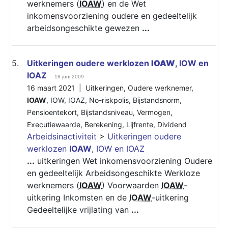
werknemers (
IOAW
) en de Wet
inkomensvoorziening oudere en gedeeltelijk
arbeidsongeschikte gewezen
...
5.
Uitkeringen oudere werklozen
IOAW
, IOW en
IOAZ
18 juni 2009
16 maart 2021 |
Uitkeringen
,
Oudere werknemer
,
IOAW
,
IOW
,
IOAZ
,
No-riskpolis
,
Bijstandsnorm
,
Pensioentekort
,
Bijstandsniveau
,
Vermogen
,
Executiewaarde
,
Berekening
,
Lijfrente
,
Dividend
Arbeidsinactiviteit
>
Uitkeringen oudere
werklozen
IOAW
, IOW en IOAZ
...
uitkeringen Wet inkomensvoorziening Oudere
en gedeeltelijk Arbeidsongeschikte Werkloze
werknemers (
IOAW
) Voorwaarden
IOAW
-
uitkering Inkomsten en de
IOAW
-uitkering
Gedeeltelijke vrijlating van
...