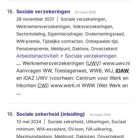
18.
Sociale verzekeringen
20 maart 2009
28 november 2021 |
Sociale verzekeringen
,
Werknemersverzekeringen
,
Volksverzekeringen
,
Sectorindeling
,
Eigenrisicodrager
,
Ondernemingsraad
,
WW-premie
,
Tijdelijke contracten
,
Onbepaalde tijd
,
Pensioenpremie
,
Meldpunt
,
Dakloos
,
Onverzekerd
Arbeidsinactiviteit
>
Sociale verzekeringen
...
Werknemersverzekeringen (
UWV
) www.uwv.nl
Aanvragen WW, Toeslagenwet, WWB, WIJ,
IOAW
en IOAZ UWV (voorheen: Centrum voor Werk en
Inkomen
CWI
) www.werk.nl WWIK (Wet Werk en
...
19.
Sociale zekerheid (inleiding)
20 maart 2009
10 mei 2024 |
Sociale zekerheid
,
Uitkeringen
,
Sociaal
minimum
,
WIA-excedent
,
SV-loon
,
IVA-uitkering
,
Maximumdagloon
,
Meldpunt
,
Daklozen
,
Onverzekerd
,