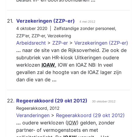
21.
Verzekeringen (ZZP-er)
4 mei 2012
4 oktober 2020 |
Zelfstandige zonder personeel
,
ZZP'er
,
ZZP-er
,
Verzekering
Arbeidsrecht
>
ZZP-er
>
Verzekeringen (ZZP-er)
...
naar de site van de Rijksoverheid. Zie ook de
subrubriek van HR-kiosk Uitkeringen oudere
werklozen
IOAW
, IOW en IOAZ NB: In veel
gevallen zal de hoogte van de IOAZ lager zijn
dan die van de
...
22.
Regeerakkoord (29 okt 2012)
30 oktober 2012
Regeerakkoord
,
2012
Veranderingen
>
Regeerakkoord (29 okt 2012)
...
oudere werklozen (
IOW
) gelden, zonder
partner- of vermogenstoets en met