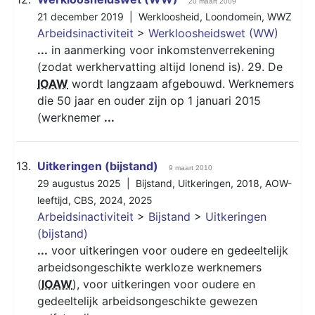
20 maart 2009
21 december 2019 |
Werkloosheid
,
Loondomein
,
WWZ
Arbeidsinactiviteit
>
Werkloosheidswet (WW)
...
in aanmerking voor inkomstenverrekening
(zodat werkhervatting altijd lonend is). 29. De
IOAW
wordt langzaam afgebouwd. Werknemers
die 50 jaar en ouder zijn op 1 januari 2015
(werknemer
...
13.
Uitkeringen (bijstand)
9 maart 2010
29 augustus 2025 |
Bijstand
,
Uitkeringen
,
2018
,
AOW-
leeftijd
,
CBS
,
2024
,
2025
Arbeidsinactiviteit
>
Bijstand
>
Uitkeringen
(bijstand)
...
voor uitkeringen voor oudere en gedeeltelijk
arbeidsongeschikte werkloze werknemers
(
IOAW
), voor uitkeringen voor oudere en
gedeeltelijk arbeidsongeschikte gewezen