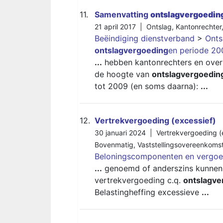
11.
Samenvatting
ontslagvergoedin
21 april 2017 |
Ontslag
,
Kantonrechter
Beëindiging dienstverband
>
Onts
ontslagvergoeding
en periode 20
...
hebben kantonrechters en overh
de hoogte van
ontslagvergoedin
tot 2009 (en soms daarna):
...
12.
Vertrekvergoeding (excessief)
30 januari 2024 |
Vertrekvergoeding (
Bovenmatig
,
Vaststellingsovereenkoms
Beloningscomponenten en vergoe
...
genoemd of anderszins kunnen 
vertrekvergoeding c.q.
ontslagve
Belastingheffing excessieve
...