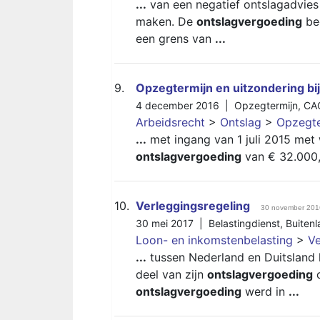
...
van een negatief ontslagadvies
maken. De
ontslagvergoeding
bed
een grens van
...
9.
Opzegtermijn en uitzondering bi
4 december 2016 |
Opzegtermijn
,
CA
Arbeidsrecht
>
Ontslag
>
Opzegte
...
met ingang van 1 juli 2015 met
ontslagvergoeding
van € 32.000,
10.
Verleggingsregeling
30 november 201
30 mei 2017 |
Belastingdienst
,
Buiten
Loon- en inkomstenbelasting
>
Ve
...
tussen Nederland en Duitsland 
deel van zijn
ontslagvergoeding
c
ontslagvergoeding
werd in
...