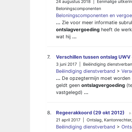
24 augustus 2018 |
Eenmalige uitkerin
Beloningscomponenten
Beloningscomponenten en vergoe
...
Zie voor meer informatie subrub
ontslagvergoeding
heeft de werkn
wat hij
...
7.
Verschillen tussen ontslag UWV
3 juni 2017 |
Beëindiging dienstverba
Beëindiging dienstverband
>
Vers
...
De opzegtermijn moet worden 
geldt geen
ontslagvergoeding
(te
vastgelegd)
...
8.
Regeerakkoord (29 okt 2012)
9
21 april 2017 |
Ontslag
,
Kantonrechter
Beëindiging dienstverband
>
Onts