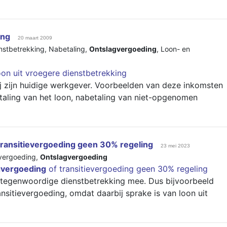
ing
20 maart 2009
enstbetrekking
,
Nabetaling
,
Ontslagvergoeding
,
Loon- en
on uit vroegere dienstbetrekking
bij zijn huidige werkgever. Voorbeelden van deze inkomsten
taling van het loon, nabetaling van niet-opgenomen
transitievergoeding geen 30% regeling
23 mei 2023
evergoeding
,
Ontslagvergoeding
gvergoeding
of transitievergoeding geen 30% regeling
t tegenwoordige dienstbetrekking mee. Dus bijvoorbeeld
ansitievergoeding, omdat daarbij sprake is van loon uit