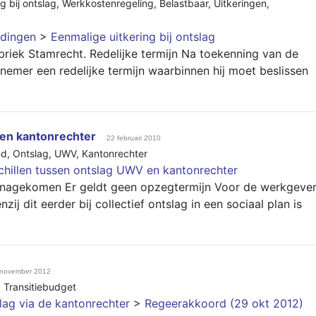
g bij ontslag
,
Werkkostenregeling
,
Belastbaar
,
Uitkeringen
,
dingen
>
Eenmalige uitkering bij ontslag
riek Stamrecht. Redelijke termijn Na toekenning van de
emer een redelijke termijn waarbinnen hij moet beslissen
 en kantonrechter
22 februari 2010
nd
,
Ontslag
,
UWV
,
Kantonrechter
chillen tussen ontslag UWV en kantonrechter
nagekomen Er geldt geen opzegtermijn Voor de werkgeve
nzij dit eerder bij collectief ontslag in een sociaal plan is
 november 2012
,
Transitiebudget
lag via de kantonrechter
>
Regeerakkoord (29 okt 2012)