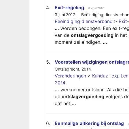
4.
Exit-regeling
8 april 2010
3 juni 2017 |
Beëindiging dienstverba
Beëindiging dienstverband
>
Exit
...
worden bedongen. Een exit-reg
van de
ontslagvergoeding
in het
moment zal eindigen.
...
5.
Voorstellen wijzigingen ontslag
Ontslagrecht
,
2014
Veranderingen
>
Kunduz- c.q. Le
2014
...
werknemer ontslaan. Als die het
de
ontslagvergoeding
volgens de
dat het
...
6.
Eenmalige uitkering bij ontslag