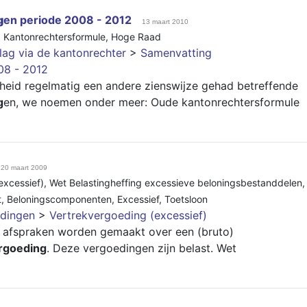
g
en periode 2008 - 2012
13 maart 2010
,
Kantonrechtersformule
,
Hoge Raad
lag via de kantonrechter
>
Samenvatting
08 - 2012
eid regelmatig een andere zienswijze gehad betreffende
g
en, we noemen onder meer: Oude kantonrechtersformule
20 maart 2009
excessief)
,
Wet Belastingheffing excessieve beloningsbestanddelen
,
t
,
Beloningscomponenten
,
Excessief
,
Toetsloon
dingen
>
Vertrekvergoeding (excessief)
afspraken worden gemaakt over een (bruto)
rgoeding
. Deze vergoedingen zijn belast. Wet