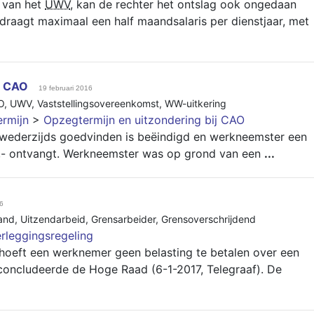
 van het
UWV
, kan de rechter het ontslag ook ongedaan
raagt maximaal een half maandsalaris per dienstjaar, met
j CAO
19 februari 2016
O
,
UWV
,
Vaststellingsovereenkomst
,
WW-uitkering
rmijn
>
Opzegtermijn en uitzondering bij CAO
 wederzijds goedvinden is beëindigd en werkneemster een
- ontvangt. Werkneemster was op grond van een
...
6
land
,
Uitzendarbeid
,
Grensarbeider
,
Grensoverschrijdend
rleggingsregeling
hoeft een werknemer geen belasting te betalen over een
oncludeerde de Hoge Raad (6-1-2017, Telegraaf). De