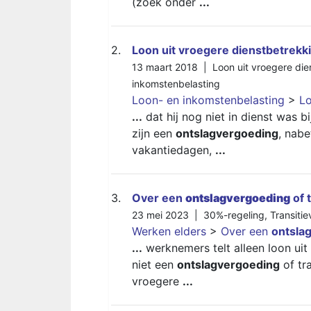
(zoek onder
...
2.
Loon uit vroegere dienstbetrekk
13 maart 2018 |
Loon uit vroegere di
inkomstenbelasting
Loon- en inkomstenbelasting
>
Lo
...
dat hij nog niet in dienst was 
zijn een
ontslagvergoeding
, nabe
vakantiedagen,
...
3.
Over een
ontslagvergoeding
of 
23 mei 2023 |
30%-regeling
,
Transiti
Werken elders
>
Over een
ontsla
...
werknemers telt alleen loon ui
niet een
ontslagvergoeding
of tr
vroegere
...