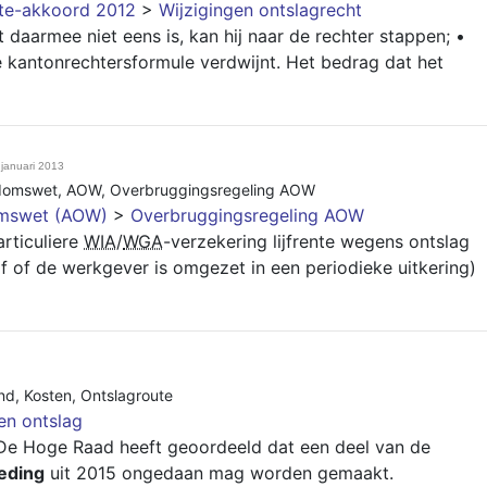
nte-akkoord 2012
>
Wijzigingen ontslagrecht
 daarmee niet eens is, kan hij naar de rechter stappen; •
 kantonrechtersformule verdwijnt. Het bedrag dat het
 januari 2013
domswet
,
AOW
,
Overbruggingsregeling AOW
mswet (AOW)
>
Overbruggingsregeling AOW
rticuliere
WIA
/
WGA
-verzekering lijfrente wegens ontslag
f of de werkgever is omgezet in een periodieke uitkering)
nd
,
Kosten
,
Ontslagroute
en ontslag
De Hoge Raad heeft geoordeeld dat een deel van de
eding
uit 2015 ongedaan mag worden gemaakt.