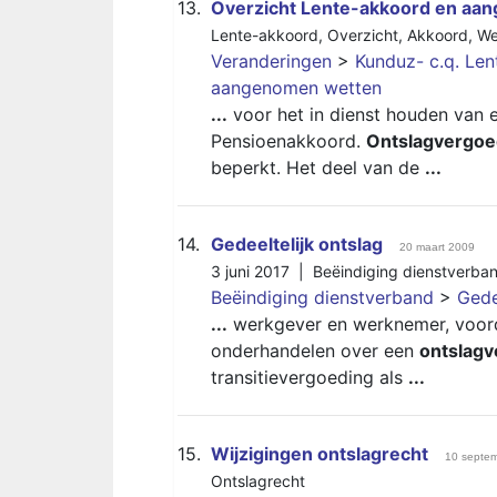
13.
Overzicht Lente-akkoord en aa
Lente-akkoord
,
Overzicht
,
Akkoord
,
We
Veranderingen
>
Kunduz- c.q. Le
aangenomen wetten
...
voor het in dienst houden van e
Pensioenakkoord.
Ontslagvergoe
beperkt. Het deel van de
...
14.
Gedeeltelijk ontslag
20 maart 2009
3 juni 2017 |
Beëindiging dienstverba
Beëindiging dienstverband
>
Gede
...
werkgever en werknemer, voorda
onderhandelen over een
ontslagv
transitievergoeding als
...
15.
Wijzigingen ontslagrecht
10 septe
Ontslagrecht