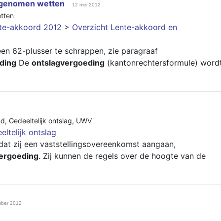
ngenomen wetten
12 mei 2012
tten
nte-akkoord 2012
>
Overzicht Lente-akkoord en
en 62-plusser te schrappen, zie paragraaf
ding
De
ontslagvergoeding
(kantonrechtersformule) word
nd
,
Gedeeltelijk ontslag
,
UWV
eltelijk ontslag
t zij een vaststellingsovereenkomst aangaan,
ergoeding
. Zij kunnen de regels over de hoogte van de
mber 2012