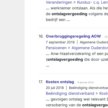
Veranderingen
>
Kunduz- c.q. Le
...
werknemer ontslaan. Als die het
de
ontslagvergoeding
volgens de
bedrijf een
...
16.
Overbruggingsregeling AOW
25
7 september 2018 |
Algemene Ouder
Pensioenen
>
Algemene Ouderdo
...
Anw-hiaatverzekering of een pa
(
ontslagvergoeding
die door uzel
...
17.
Kosten ontslag
8 januari 2014
20 juli 2018 |
Beëindiging dienstverba
Beëindiging dienstverband
>
Kost
...
gevolgen ontslag wel relevant 
versobering van de
ontslagvergo