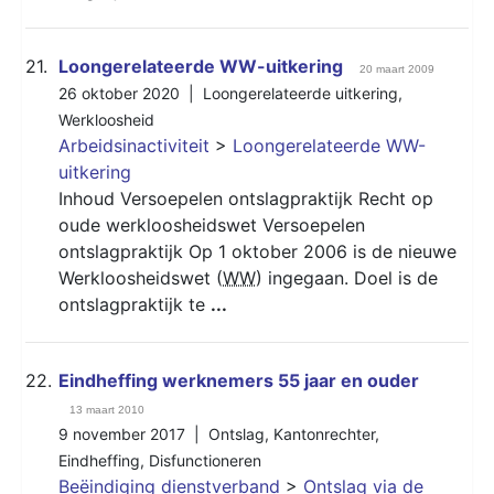
21.
Loongerelateerde WW-uitkering
20 maart 2009
26 oktober 2020 |
Loongerelateerde uitkering
,
Werkloosheid
Arbeidsinactiviteit
>
Loongerelateerde WW-
uitkering
Inhoud Versoepelen ontslagpraktijk Recht op
oude werkloosheidswet Versoepelen
ontslagpraktijk Op 1 oktober 2006 is de nieuwe
Werkloosheidswet (
WW
) ingegaan. Doel is de
ontslagpraktijk te
...
22.
Eindheffing werknemers 55 jaar en ouder
13 maart 2010
9 november 2017 |
Ontslag
,
Kantonrechter
,
Eindheffing
,
Disfunctioneren
Beëindiging dienstverband
>
Ontslag via de