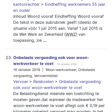
kantonrechter
>
Eindheffing werknemers 55 jaar
en ouder
Inhoud Woord vooraf Eindheffing Woord vooraf
De tekst in deze subrubriek geeft (deels) de
situatie vóór 1 juli 2015 aan. Vanaf 1 juli 2015 is
de Wet Werk en Zekerheid (
WWZ
) van
toepassing, zie
...
23.
Onbelaste vergoeding ook voor woon-
werkverkeer te voet
16 oktober 2018
16 oktober 2018 |
Woon-werkverkeer
,
Onbelaste
vergoeding
,
Vervoermiddel
Vervoer
>
Reiskosten
>
Onbelaste vergoeding
ook voor woon-werkverkeer te voet
De Belastingdienst meende een toelichting te
moeten geven dat wanneer de medewerker het
woon-werkverkeer te voet aflegt ook € 0,19 per
kilometer onbelast vergoed mag worden. In het