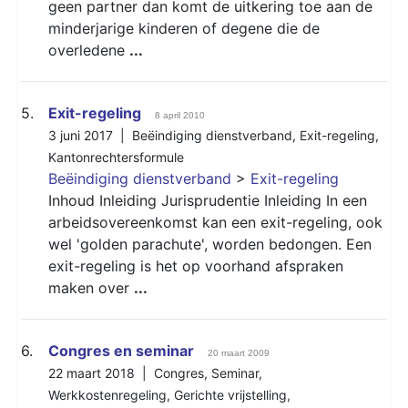
geen partner dan komt de uitkering toe aan de
minderjarige kinderen of degene die de
overledene
...
5.
Exit-regeling
8 april 2010
3 juni 2017 |
Beëindiging dienstverband
,
Exit-regeling
,
Kantonrechtersformule
Beëindiging dienstverband
>
Exit-regeling
Inhoud Inleiding Jurisprudentie Inleiding In een
arbeidsovereenkomst kan een exit-regeling, ook
wel 'golden parachute', worden bedongen. Een
exit-regeling is het op voorhand afspraken
maken over
...
6.
Congres en seminar
20 maart 2009
22 maart 2018 |
Congres
,
Seminar
,
Werkkostenregeling
,
Gerichte vrijstelling
,