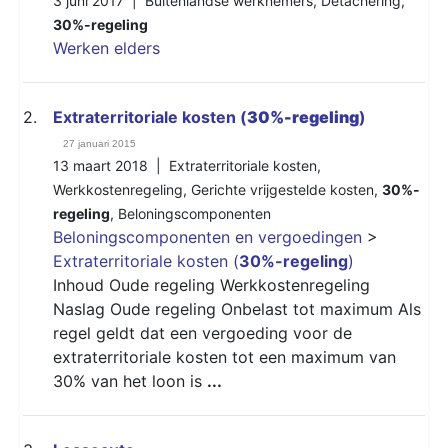
3 juni 2017 |
Buitenlandse werknemers
,
Detachering
,
30%-regeling
Werken elders
2.
Extraterritoriale kosten (
30%-regeling
)
27 januari 2015
13 maart 2018 |
Extraterritoriale kosten
,
Werkkostenregeling
,
Gerichte vrijgestelde kosten
,
30%-
regeling
,
Beloningscomponenten
Beloningscomponenten en vergoedingen
>
Extraterritoriale kosten (
30%-regeling
)
Inhoud Oude regeling Werkkostenregeling
Naslag Oude regeling Onbelast tot maximum Als
regel geldt dat een vergoeding voor de
extraterritoriale kosten tot een maximum van
30% van het loon is
...