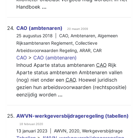
Handboek
...
24.
CAO (ambtenaren)
20 maart 2009
25 augustus 2018 |
CAO
,
Ambtenaren
,
Algemeen
Rijksambtenaren Reglement
,
Collectieve
Arbeidsvoorwaarden Regeling
,
ARAR
,
CAR
CAO
>
CAO (ambtenaren)
Inhoud Aparte status ambtenaren
CAO
Rijk
Aparte status ambtenaren Ambtenaren vallen
(nog) niet onder een
CAO
. Hoewel juridisch
gezien hun arbeidsvoorwaarden (rechtspositie)
eenzijdig worden
...
25.
AWVN-werkgeversbijdrageregeling (tabellen)
18 februari 2020
13 januari 2023 |
AWVN
,
2020
,
Werkgeversbijdrage
Tabellen
>
AWVN-werkgeversbijdrageregeling