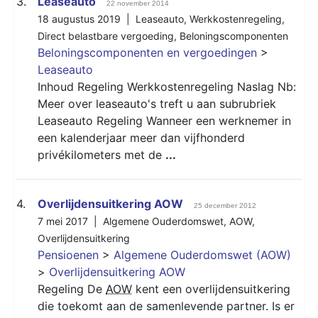
3.
Leaseauto
22 november 2014
18 augustus 2019 |
Leaseauto
,
Werkkostenregeling
,
Direct belastbare vergoeding
,
Beloningscomponenten
Beloningscomponenten en vergoedingen
>
Leaseauto
Inhoud Regeling Werkkostenregeling Naslag Nb:
Meer over leaseauto's treft u aan subrubriek
Leaseauto Regeling Wanneer een werknemer in
een kalenderjaar meer dan vijfhonderd
privékilometers met de
...
4.
Overlijdensuitkering AOW
25 december 2012
7 mei 2017 |
Algemene Ouderdomswet
,
AOW
,
Overlijdensuitkering
Pensioenen
>
Algemene Ouderdomswet (AOW)
>
Overlijdensuitkering AOW
Regeling De
AOW
kent een overlijdensuitkering
die toekomt aan de samenlevende partner. Is er