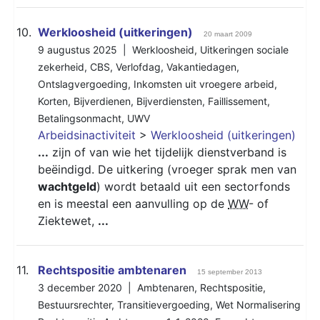
10.
Werkloosheid (uitkeringen)
20 maart 2009
9 augustus 2025 |
Werkloosheid
,
Uitkeringen sociale
zekerheid
,
CBS
,
Verlofdag
,
Vakantiedagen
,
Ontslagvergoeding
,
Inkomsten uit vroegere arbeid
,
Korten
,
Bijverdienen
,
Bijverdiensten
,
Faillissement
,
Betalingsonmacht
,
UWV
Arbeidsinactiviteit
>
Werkloosheid (uitkeringen)
...
zijn of van wie het tijdelijk dienstverband is
beëindigd. De uitkering (vroeger sprak men van
wachtgeld
) wordt betaald uit een sectorfonds
en is meestal een aanvulling op de
WW
- of
Ziektewet,
...
11.
Rechtspositie ambtenaren
15 september 2013
3 december 2020 |
Ambtenaren
,
Rechtspositie
,
Bestuursrechter
,
Transitievergoeding
,
Wet Normalisering