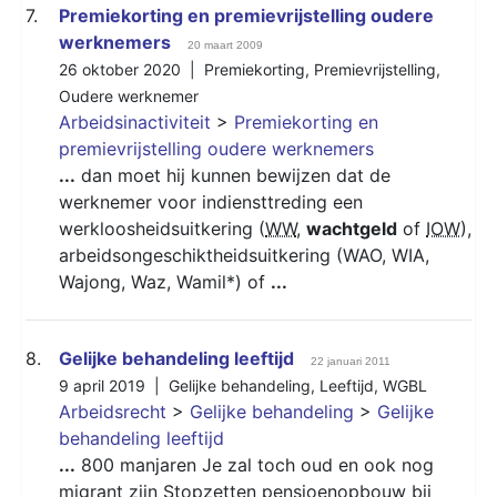
7.
Premiekorting en premievrijstelling oudere
werknemers
20 maart 2009
26 oktober 2020 |
Premiekorting
,
Premievrijstelling
,
Oudere werknemer
Arbeidsinactiviteit
>
Premiekorting en
premievrijstelling oudere werknemers
...
dan moet hij kunnen bewijzen dat de
werknemer voor indiensttreding een
werkloosheidsuitkering (
WW
,
wachtgeld
of
IOW
),
arbeidsongeschiktheidsuitkering (WAO, WIA,
Wajong, Waz, Wamil*) of
...
8.
Gelijke behandeling leeftijd
22 januari 2011
9 april 2019 |
Gelijke behandeling
,
Leeftijd
,
WGBL
Arbeidsrecht
>
Gelijke behandeling
>
Gelijke
behandeling leeftijd
...
800 manjaren Je zal toch oud en ook nog
migrant zijn Stopzetten pensioenopbouw bij