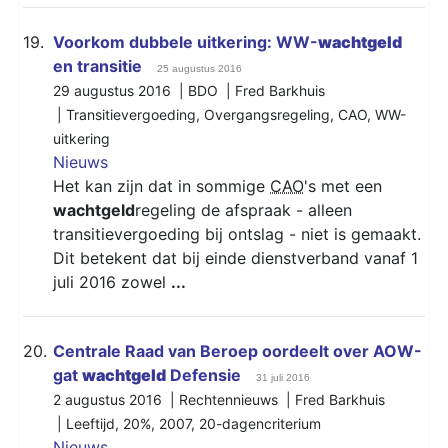
19.
Voorkom dubbele uitkering: WW-
wachtgeld
en transitie
25 augustus 2016
29 augustus 2016 | BDO | Fred Barkhuis
|
Transitievergoeding
,
Overgangsregeling
,
CAO
,
WW-
uitkering
Nieuws
Het kan zijn dat in sommige
CAO
's met een
wachtgeld
regeling de afspraak - alleen
transitievergoeding bij ontslag - niet is gemaakt.
Dit betekent dat bij einde dienstverband vanaf 1
juli 2016 zowel
...
20.
Centrale Raad van Beroep oordeelt over AOW-
gat
wachtgeld
Defensie
31 juli 2016
2 augustus 2016 | Rechtennieuws | Fred Barkhuis
|
Leeftijd
,
20%
,
2007
,
20-dagencriterium
Nieuws