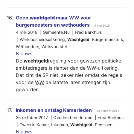
16.
Geen
wachtgeld
maar WW voor
burgemeesters en wethouders
3 mei 2018
4 mei 2018 | Gemeente.Nu | Fred Barkhuis
|
Werkloosheidsuitkering
,
Wachtgeld
,
Burgermeesters
,
Wethouders
,
Wetsvoorstel
Nieuws
De
wachtgeld
regeling voor gewezen politieke
ambtsdragers is rianter dan de
WW
-uitkering.
Dat zint de SP niet, zeker niet omdat de regels
voor de
WW
de laatste jaren strenger zijn
geworden.
17.
Inkomen en ontslag Kamerleden
23 oktober 2017
25 oktober 2017 | Overheid en derden | Fred Barkhuis
|
Tweede Kamer
,
Inkomen
,
Wachtgeld
,
Pensioen
Nieuws