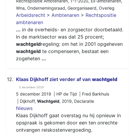
Rechtspositie Ambtenaren
,
1-1-2020
,
Ex-ambtenaren
,
Wna
,
Ondernemingsraad
,
Georganiseerd
,
Overleg
Arbeidsrecht
>
Ambtenaren
>
Rechtspositie
ambtenaren
...
in de overheids- en zorgsector doorbetaald.
In de marktsector was dat 25 procent;
wachtgeld
regeling: om het in 2001 opgeheven
wachtgeld
te compenseren, bestaat een
zogeheten
...
12.
Klaas Dijkhoff ziet verder af van
wachtgeld
3 december 2019
5 december 2019 | HP de Tijd | Fred Barkhuis
|
Dijkhoff
,
Wachtgeld
,
2019
,
Declaratie
Nieuws
Klaas Dijkhoff gaat overstag nu hij opnieuw in
opspraak is gekomen door een ten onrechte
ontvangen reiskostenvergoeding.