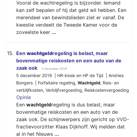
Vooral de wachtregeling is bijzonder. Iemand
kan zelf bepalen of hij dat geld wil hebben. Een
merendeel van bewindslieden ziet er vanaf. De
kwestie verdeelt de Tweede Kamer voor de
zoveelste keer
...
15.
Een
wachtgeld
regeling is belast, maar
bovenmatige reiskosten en een auto van de
zaak ook
4 december 2019
5 december 2019 | HR-kiosk en HP de Tijd | Andries
Bongers |
Forfaitaire regeling
,
Wachtgeld
,
Reis- en
verblijfkosten
,
Verblijfvergoeding
,
Reiskostenvergoeding
Opinie
Een
wachtgeld
regeling is dus belast, maar
bovenmatige reiskosten en een auto van de
zaak ook. De schijnwerpers zijn gericht op VVD-
fractievoorzitter Klaas Dijkhoff. Wij melden dat
al in het Nieuws
...