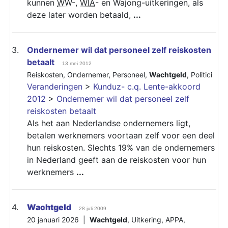
kunnen
WW
-,
WIA
- en Wajong-uitkeringen, als
deze later worden betaald,
...
3.
Ondernemer wil dat personeel zelf reiskosten
betaalt
13 mei 2012
Reiskosten
,
Ondernemer
,
Personeel
,
Wachtgeld
,
Politici
Veranderingen
>
Kunduz- c.q. Lente-akkoord
2012
>
Ondernemer wil dat personeel zelf
reiskosten betaalt
Als het aan Nederlandse ondernemers ligt,
betalen werknemers voortaan zelf voor een deel
hun reiskosten. Slechts 19% van de ondernemers
in Nederland geeft aan de reiskosten voor hun
werknemers
...
4.
Wachtgeld
28 juli 2009
20 januari 2026 |
Wachtgeld
,
Uitkering
,
APPA
,