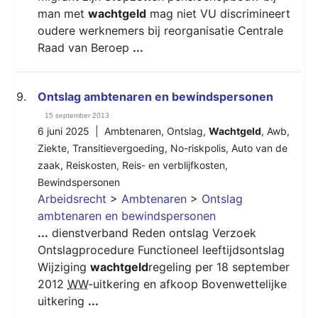
man met
wachtgeld
mag niet VU discrimineert
oudere werknemers bij reorganisatie Centrale
Raad van Beroep
...
9.
Ontslag ambtenaren en bewindspersonen
15 september 2013
6 juni 2025 |
Ambtenaren
,
Ontslag
,
Wachtgeld
,
Awb
,
Ziekte
,
Transitievergoeding
,
No-riskpolis
,
Auto van de
zaak
,
Reiskosten
,
Reis- en verblijfkosten
,
Bewindspersonen
Arbeidsrecht
>
Ambtenaren
>
Ontslag
ambtenaren en bewindspersonen
...
dienstverband Reden ontslag Verzoek
Ontslagprocedure Functioneel leeftijdsontslag
Wijziging
wachtgeld
regeling per 18 september
2012
WW
-uitkering en afkoop Bovenwettelijke
uitkering
...