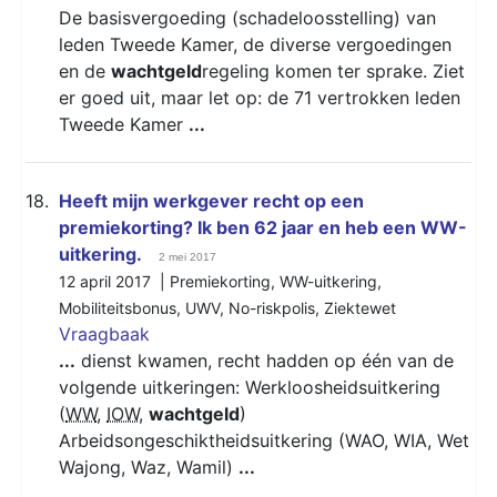
De basisvergoeding (schadeloosstelling) van
leden Tweede Kamer, de diverse vergoedingen
en de
wachtgeld
regeling komen ter sprake. Ziet
er goed uit, maar let op: de 71 vertrokken leden
Tweede Kamer
...
18.
Heeft mijn werkgever recht op een
premiekorting? Ik ben 62 jaar en heb een WW-
uitkering.
2 mei 2017
12 april 2017 |
Premiekorting
,
WW-uitkering
,
Mobiliteitsbonus
,
UWV
,
No-riskpolis
,
Ziektewet
Vraagbaak
...
dienst kwamen, recht hadden op één van de
volgende uitkeringen: Werkloosheidsuitkering
(
WW
,
IOW
,
wachtgeld
)
Arbeidsongeschiktheidsuitkering (WAO, WIA, Wet
Wajong, Waz, Wamil)
...