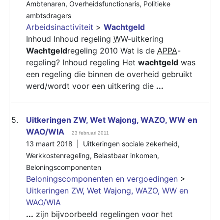
Ambtenaren
,
Overheidsfunctionaris
,
Politieke
ambtsdragers
Arbeidsinactiviteit
>
Wachtgeld
Inhoud Inhoud regeling
WW
-uitkering
Wachtgeld
regeling 2010 Wat is de
APPA
-
regeling? Inhoud regeling Het
wachtgeld
was
een regeling die binnen de overheid gebruikt
werd/wordt voor een uitkering die
...
5.
Uitkeringen ZW, Wet Wajong, WAZO, WW en
WAO/WIA
23 februari 2011
13 maart 2018 |
Uitkeringen sociale zekerheid
,
Werkkostenregeling
,
Belastbaar inkomen
,
Beloningscomponenten
Beloningscomponenten en vergoedingen
>
Uitkeringen ZW, Wet Wajong, WAZO, WW en
WAO/WIA
...
zijn bijvoorbeeld regelingen voor het