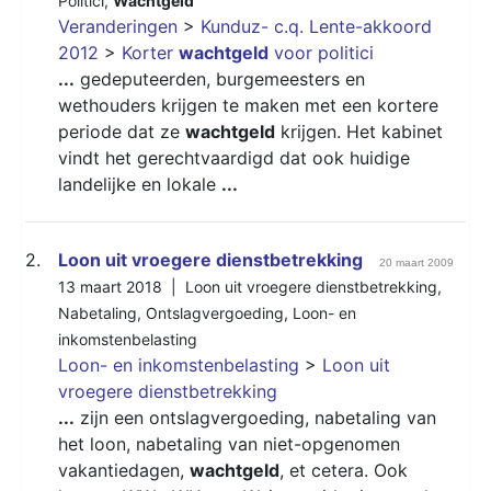
Politici
,
Wachtgeld
Veranderingen
>
Kunduz- c.q. Lente-akkoord
2012
>
Korter
wachtgeld
voor politici
...
gedeputeerden, burgemeesters en
wethouders krijgen te maken met een kortere
periode dat ze
wachtgeld
krijgen. Het kabinet
vindt het gerechtvaardigd dat ook huidige
landelijke en lokale
...
2.
Loon uit vroegere dienstbetrekking
20 maart 2009
13 maart 2018 |
Loon uit vroegere dienstbetrekking
,
Nabetaling
,
Ontslagvergoeding
,
Loon- en
inkomstenbelasting
Loon- en inkomstenbelasting
>
Loon uit
vroegere dienstbetrekking
...
zijn een ontslagvergoeding, nabetaling van
het loon, nabetaling van niet-opgenomen
vakantiedagen,
wachtgeld
, et cetera. Ook