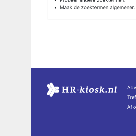
Probeer andere zoektermen.
Maak de zoektermen algemener.
Adv
Tre
Afk