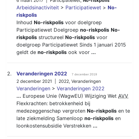
6 maart 2017 |
Participatiewet
,
No-riskpolis
Arbeidsinactiviteit
>
Participatiewet
>
No-
riskpolis
Inhoud
No-riskpolis
voor doelgroep
Participatiewet Doelgroep
no-riskpolis
No-
riskpolis
structureel
No-riskpolis
voor
doelgroep Participatiewet Sinds 1 januari 2015
geldt de
no-riskpolis
ook voor
...
2.
Veranderingen 2022
7 december 2019
2 december 2021 |
2022
,
Veranderingen
Veranderingen
>
Veranderingen 2022
...
Europese Unie (WagwEU) Wijziging Wet
AVV
Flexkrachten: betrokkenheid bij
medezeggenschap vergroten
No-riskpolis
en te
late ziekmelding Samenloop
no-riskpolis
en
loonkostensubsidie Verstrekken
...