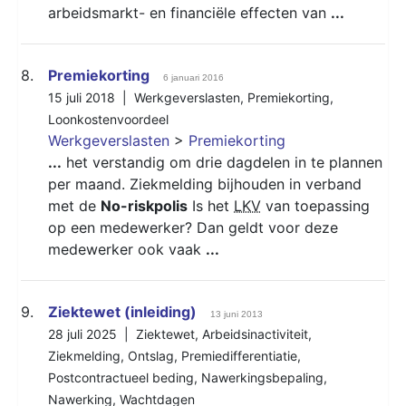
arbeidsmarkt- en financiële effecten van
...
8.
Premiekorting
6 januari 2016
15 juli 2018 |
Werkgeverslasten
,
Premiekorting
,
Loonkostenvoordeel
Werkgeverslasten
>
Premiekorting
...
het verstandig om drie dagdelen in te plannen
per maand. Ziekmelding bijhouden in verband
met de
No-riskpolis
Is het
LKV
van toepassing
op een medewerker? Dan geldt voor deze
medewerker ook vaak
...
9.
Ziektewet (inleiding)
13 juni 2013
28 juli 2025 |
Ziektewet
,
Arbeidsinactiviteit
,
Ziekmelding
,
Ontslag
,
Premiedifferentiatie
,
Postcontractueel beding
,
Nawerkingsbepaling
,
Nawerking
,
Wachtdagen