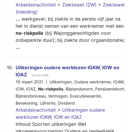
Arbeidsinactiviteit
>
Ziektewet (ZW)
>
Ziektewet
(inleiding)
...
werkgever; bij ziekte in de eerste vijf jaar na
het in dienst nemen van een werknemer met een
no-riskpolis
(bij Wajonggerechtigden voor
onbeperkte duur); bij ziekte door orgaandonatie;
...
10.
Uitkeringen oudere werklozen IOAW, IOW en
IOAZ
18 juni 2009
16 maart 2021 |
Uitkeringen
,
Oudere werknemer
,
IOAW
,
IOW
,
IOAZ
,
No-riskpolis
,
Bijstandsnorm
,
Pensioentekort
,
Bijstandsniveau
,
Vermogen
,
Executiewaarde
,
Berekening
,
Lijfrente
,
Dividend
Arbeidsinactiviteit
>
Uitkeringen oudere
werklozen IOAW, IOW en IOAZ
Inhoud Soorten uitkeringen Wet
inkomensvoorziening Oudere en gedeeltelijk