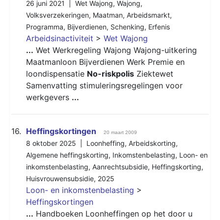
26 juni 2021 |
Wet Wajong
,
Wajong
,
Volksverzekeringen
,
Maatman
,
Arbeidsmarkt
,
Programma
,
Bijverdienen
,
Schenking
,
Erfenis
Arbeidsinactiviteit
>
Wet Wajong
...
Wet Werkregeling Wajong Wajong-uitkering
Maatmanloon Bijverdienen Werk Premie en
loondispensatie
No-riskpolis
Ziektewet
Samenvatting stimuleringsregelingen voor
werkgevers
...
16.
Heffingskortingen
20 maart 2009
8 oktober 2025 |
Loonheffing
,
Arbeidskorting
,
Algemene heffingskorting
,
Inkomstenbelasting
,
Loon- en
inkomstenbelasting
,
Aanrechtsubsidie
,
Heffingskorting
,
Huisvrouwensubsidie
,
2025
Loon- en inkomstenbelasting
>
Heffingskortingen
...
Handboeken Loonheffingen op het door u