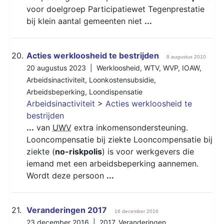
voor doelgroep Participatiewet Tegenprestatie
bij klein aantal gemeenten niet
...
20.
Acties werkloosheid te bestrijden
8 augustus 2010
20 augustus 2023 |
Werkloosheid
,
WTV
,
WVP
,
IOAW
,
Arbeidsinactiviteit
,
Loonkostensubsidie
,
Arbeidsbeperking
,
Loondispensatie
Arbeidsinactiviteit
>
Acties werkloosheid te
bestrijden
...
van
UWV
extra inkomensondersteuning.
Looncompensatie bij ziekte Looncompensatie bij
ziekte (
no-riskpolis
) is voor werkgevers die
iemand met een arbeidsbeperking aannemen.
Wordt deze persoon
...
21.
Veranderingen 2017
16 december 2016
23 december 2016 |
2017
,
Veranderingen
,