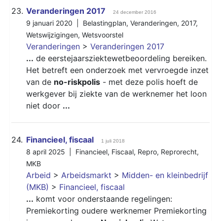
23.
Veranderingen 2017
24 december 2016
9 januari 2020 |
Belastingplan
,
Veranderingen
,
2017
,
Wetswijzigingen
,
Wetsvoorstel
Veranderingen
>
Veranderingen 2017
...
de eerstejaarsziektewetbeoordeling bereiken.
Het betreft een onderzoek met vervroegde inzet
van de
no-riskpolis
- met deze polis hoeft de
werkgever bij ziekte van de werknemer het loon
niet door
...
24.
Financieel, fiscaal
1 juli 2018
8 april 2025 |
Financieel
,
Fiscaal
,
Repro
,
Reprorecht
,
MKB
Arbeid
>
Arbeidsmarkt
>
Midden- en kleinbedrijf
(MKB)
>
Financieel, fiscaal
...
komt voor onderstaande regelingen:
Premiekorting oudere werknemer Premiekorting