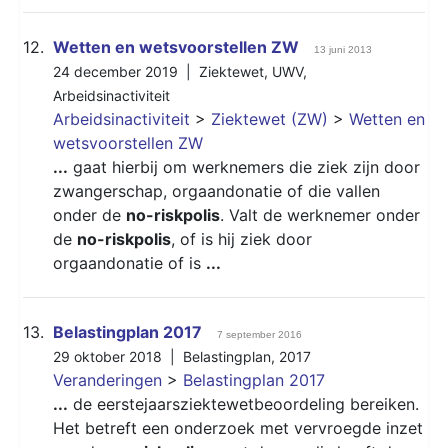
12.
Wetten en wetsvoorstellen ZW
13 juni 2013
24 december 2019 |
Ziektewet
,
UWV
,
Arbeidsinactiviteit
Arbeidsinactiviteit
>
Ziektewet (ZW)
>
Wetten en
wetsvoorstellen ZW
...
gaat hierbij om werknemers die ziek zijn door
zwangerschap, orgaandonatie of die vallen
onder de
no-riskpolis
. Valt de werknemer onder
de
no-riskpolis
, of is hij ziek door
orgaandonatie of is
...
13.
Belastingplan 2017
7 september 2016
29 oktober 2018 |
Belastingplan
,
2017
Veranderingen
>
Belastingplan 2017
...
de eerstejaarsziektewetbeoordeling bereiken.
Het betreft een onderzoek met vervroegde inzet