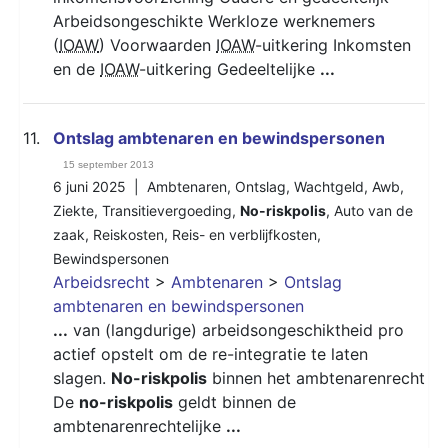
Arbeidsongeschikte Werkloze werknemers
(
IOAW
) Voorwaarden
IOAW
-uitkering Inkomsten
en de
IOAW
-uitkering Gedeeltelijke
...
11.
Ontslag ambtenaren en bewindspersonen
15 september 2013
6 juni 2025 |
Ambtenaren
,
Ontslag
,
Wachtgeld
,
Awb
,
Ziekte
,
Transitievergoeding
,
No-riskpolis
,
Auto van de
zaak
,
Reiskosten
,
Reis- en verblijfkosten
,
Bewindspersonen
Arbeidsrecht
>
Ambtenaren
>
Ontslag
ambtenaren en bewindspersonen
...
van (langdurige) arbeidsongeschiktheid pro
actief opstelt om de re-integratie te laten
slagen.
No-riskpolis
binnen het ambtenarenrecht
De
no-riskpolis
geldt binnen de
ambtenarenrechtelijke
...