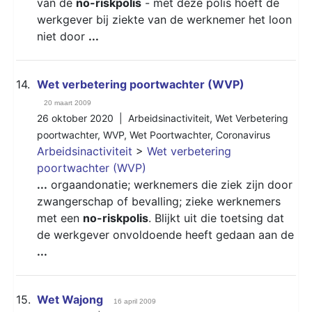
van de
no-riskpolis
- met deze polis hoeft de
werkgever bij ziekte van de werknemer het loon
niet door
...
14.
Wet verbetering poortwachter (WVP)
20 maart 2009
26 oktober 2020 |
Arbeidsinactiviteit
,
Wet Verbetering
poortwachter
,
WVP
,
Wet Poortwachter
,
Coronavirus
Arbeidsinactiviteit
>
Wet verbetering
poortwachter (WVP)
...
orgaandonatie; werknemers die ziek zijn door
zwangerschap of bevalling; zieke werknemers
met een
no-riskpolis
. Blijkt uit die toetsing dat
de werkgever onvoldoende heeft gedaan aan de
...
15.
Wet Wajong
16 april 2009