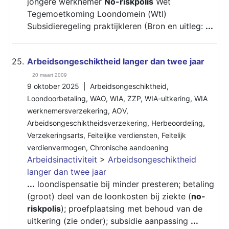
jongere werknemer
No-riskpolis
Wet
Tegemoetkoming Loondomein (Wtl)
Subsidieregeling praktijkleren (Bron en uitleg:
...
25.
Arbeidsongeschiktheid langer dan twee jaar
20 maart 2009
9 oktober 2025 |
Arbeidsongeschiktheid
,
Loondoorbetaling
,
WAO
,
WIA
,
ZZP
,
WIA-uitkering
,
WIA
werknemersverzekering
,
AOV
,
Arbeidsongeschiktheidsverzekering
,
Herbeoordeling
,
Verzekeringsarts
,
Feitelijke verdiensten
,
Feitelijk
verdienvermogen
,
Chronische aandoening
Arbeidsinactiviteit
>
Arbeidsongeschiktheid
langer dan twee jaar
...
loondispensatie bij minder presteren; betaling
(groot) deel van de loonkosten bij ziekte (
no-
riskpolis
); proefplaatsing met behoud van de
uitkering (zie onder); subsidie aanpassing
...