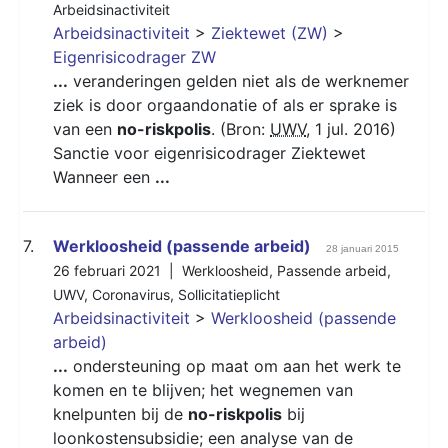
Arbeidsinactiviteit
Arbeidsinactiviteit
>
Ziektewet (ZW)
>
Eigenrisicodrager ZW
...
veranderingen gelden niet als de werknemer
ziek is door orgaandonatie of als er sprake is
van een
no-riskpolis
. (Bron:
UWV
, 1 jul. 2016)
Sanctie voor eigenrisicodrager Ziektewet
Wanneer een
...
7.
Werkloosheid (passende arbeid)
28 januari 2015
26 februari 2021 |
Werkloosheid
,
Passende arbeid
,
UWV
,
Coronavirus
,
Sollicitatieplicht
Arbeidsinactiviteit
>
Werkloosheid (passende
arbeid)
...
ondersteuning op maat om aan het werk te
komen en te blijven; het wegnemen van
knelpunten bij de
no-riskpolis
bij
loonkostensubsidie; een analyse van de