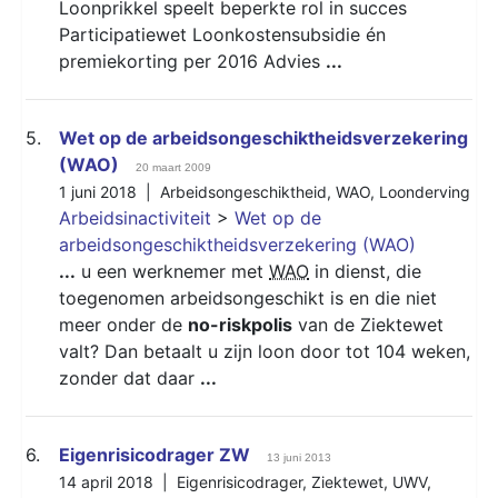
Loonprikkel speelt beperkte rol in succes
Participatiewet Loonkostensubsidie én
premiekorting per 2016 Advies
...
5.
Wet op de arbeidsongeschiktheidsverzekering
(WAO)
20 maart 2009
1 juni 2018 |
Arbeidsongeschiktheid
,
WAO
,
Loonderving
Arbeidsinactiviteit
>
Wet op de
arbeidsongeschiktheidsverzekering (WAO)
...
u een werknemer met
WAO
in dienst, die
toegenomen arbeidsongeschikt is en die niet
meer onder de
no-riskpolis
van de Ziektewet
valt? Dan betaalt u zijn loon door tot 104 weken,
zonder dat daar
...
6.
Eigenrisicodrager ZW
13 juni 2013
14 april 2018 |
Eigenrisicodrager
,
Ziektewet
,
UWV
,