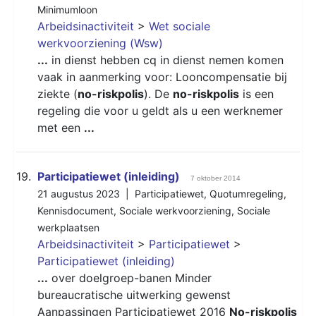
Minimumloon
Arbeidsinactiviteit
>
Wet sociale
werkvoorziening (Wsw)
...
in dienst hebben cq in dienst nemen komen
vaak in aanmerking voor: Looncompensatie bij
ziekte (
no-riskpolis
). De
no-riskpolis
is een
regeling die voor u geldt als u een werknemer
met een
...
19.
Participatiewet (inleiding)
7 oktober 2014
21 augustus 2023 |
Participatiewet
,
Quotumregeling
,
Kennisdocument
,
Sociale werkvoorziening
,
Sociale
werkplaatsen
Arbeidsinactiviteit
>
Participatiewet
>
Participatiewet (inleiding)
...
over doelgroep-banen Minder
bureaucratische uitwerking gewenst
Aanpassingen Participatiewet 2016
No-riskpolis