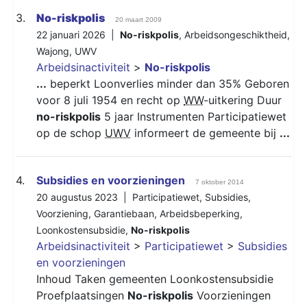
3.
No-riskpolis
20 maart 2009
22 januari 2026 |
No-riskpolis
,
Arbeidsongeschiktheid
,
Wajong
,
UWV
Arbeidsinactiviteit
>
No-riskpolis
...
beperkt Loonverlies minder dan 35% Geboren
voor 8 juli 1954 en recht op
WW
-uitkering Duur
no-riskpolis
5 jaar Instrumenten Participatiewet
op de schop
UWV
informeert de gemeente bij
...
4.
Subsidies en voorzieningen
7 oktober 2014
20 augustus 2023 |
Participatiewet
,
Subsidies
,
Voorziening
,
Garantiebaan
,
Arbeidsbeperking
,
Loonkostensubsidie
,
No-riskpolis
Arbeidsinactiviteit
>
Participatiewet
>
Subsidies
en voorzieningen
Inhoud Taken gemeenten Loonkostensubsidie
Proefplaatsingen
No-riskpolis
Voorzieningen