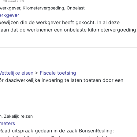
20 maart 2009
werkgever
,
Kilometervergoeding
,
Onbelast
erkgever
wijzen die de werkgever heeft gekocht. In al deze
taan dat de werknemer een onbelaste kilometervergoeding
ettelijke eisen
>
Fiscale toetsing
r daadwerkelijke invoering te laten toetsen door een
h
,
Zakelijk reizen
meters
aad uitspraak gedaan in de zaak BonsenReuling: