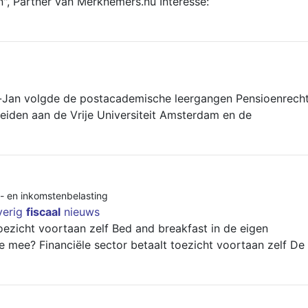
n", Partner van Merknemers.nu Interesse:
-Jan volgde de postacademische leergangen Pensioenrech
eiden aan de Vrije Universiteit Amsterdam en de
- en inkomstenbelasting
verig
fiscaal
nieuws
toezicht voortaan zelf Bed and breakfast in de eigen
je mee? Financiële sector betaalt toezicht voortaan zelf De