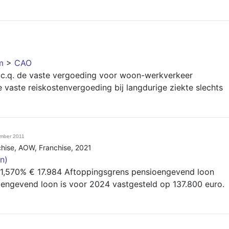
m
>
CAO
 c.q. de vaste vergoeding voor woon-werkverkeer
vaste reiskostenvergoeding bij langdurige ziekte slechts
mber 2011
hise
,
AOW
,
Franchise
,
2021
n)
 1,570% € 17.984 Aftoppingsgrens pensioengevend loon
ngevend loon is voor 2024 vastgesteld op 137.800 euro.