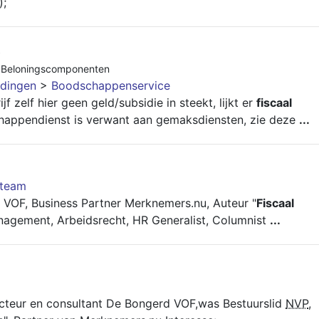
);
9
,
Beloningscomponenten
dingen
>
Boodschappenservice
f zelf hier geen geld/subsidie in steekt, lijkt er
fiscaal
chappendienst is verwant aan gemaksdiensten, zie deze
...
team
 VOF, Business Partner Merknemers.nu, Auteur "
Fiscaal
anagement, Arbeidsrecht, HR Generalist, Columnist
...
ecteur en consultant De Bongerd VOF,was Bestuurslid
NVP
,