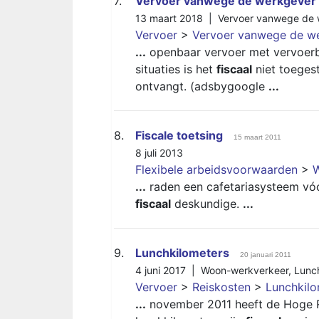
7.
Vervoer vanwege de werkgever
13 maart 2018 |
Vervoer vanwege de 
Vervoer
>
Vervoer vanwege de w
...
openbaar vervoer met vervoerbe
situaties is het
fiscaal
niet toeges
ontvangt. (adsbygoogle
...
8.
Fiscale toetsing
15 maart 2011
8 juli 2013
Flexibele arbeidsvoorwaarden
>
W
...
raden een cafetariasysteem vóó
fiscaal
deskundige.
...
9.
Lunchkilometers
20 januari 2011
4 juni 2017 |
Woon-werkverkeer
,
Lunc
Vervoer
>
Reiskosten
>
Lunchkilo
...
november 2011 heeft de Hoge R