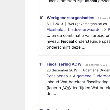
lunchkilometers zijn
fiscaal
gezien
10.
Werkgeversorganisaties
15 maart 
8 juli 2013 |
Werkgeversorganisaties
Flexibele arbeidsvoorwaarden
>
P
...
en de combinatie van arbeid en 
niveau.
Fiscaal
ondersteunde spaa
onderschrijft deze
...
11.
Fiscalisering AOW
25 december 2012
28 december 2019 |
Algemene Oude
Pensioenen
>
Algemene Ouderdo
Inhoud Wat betekent fiscalisering
(lagere)
AOW
-leeftijden Wat betek
de
...