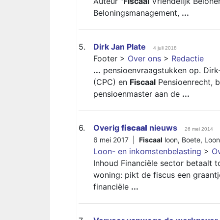
Auteur "
Fiscaal
Vriendelijk Belone
Beloningsmanagement,
...
5.
Dirk Jan Plate
4 juli 2018
Footer >
Over ons
>
Redactie
...
pensioenvraagstukken op. Dirk
(CPC) en
Fiscaal
Pensioenrecht, b
pensioenmaster aan de
...
6.
Overig
fiscaal
nieuws
26 mei 2014
6 mei 2017 |
Fiscaal
loon
,
Boete
,
Loon
Loon- en inkomstenbelasting
>
O
Inhoud Financiële sector betaalt 
woning: pikt de fiscus een graant
financiële
...