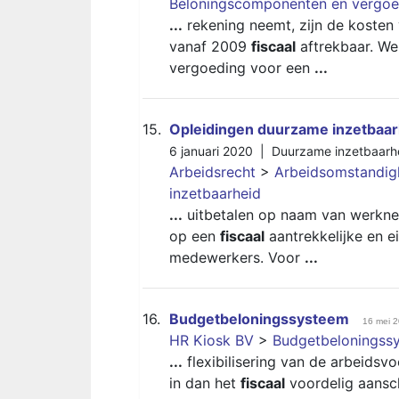
Beloningscomponenten en vergoe
...
rekening neemt, zijn de kosten
vanaf 2009
fiscaal
aftrekbaar. We
vergoeding voor een
...
15.
Opleidingen duurzame inzetbaar
6 januari 2020 |
Duurzame inzetbaarh
Arbeidsrecht
>
Arbeidsomstandi
inzetbaarheid
...
uitbetalen op naam van werknem
op een
fiscaal
aantrekkelijke en e
medewerkers. Voor
...
16.
Budgetbeloningssysteem
16 mei 
HR Kiosk BV
>
Budgetbeloningss
...
flexibilisering van de arbeid
in dan het
fiscaal
voordelig aansch