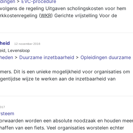
dingen
>
EVC-procedure
 volgens de regeling Uitgaven scholingskosten voor hem
rkkostenregeling (
WKR
) Gerichte vrijstelling Voor de
heid
12 november 2016
eid
,
Levensloop
gheden
>
Duurzame inzetbaarheid
>
Opleidingen duurzame
ers. Dit is een unieke mogelijkheid voor organisaties om
igentijdse wijze te werken aan de inzetbaarheid van
2017
ysteem
svoorwaarden worden een absolute noodzaak en houden mee
affen van een fiets. Veel organisaties worstelen echter