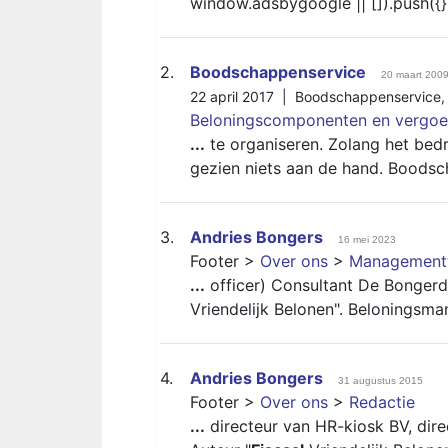
window.adsbygoogle || []).push({}
2.
Boodschappenservice
20 maart 200
22 april 2017 |
Boodschappenservice
Beloningscomponenten en vergoe
...
te organiseren. Zolang het bedrij
gezien niets aan de hand. Boods
3.
Andries Bongers
16 mei 2023
Footer >
Over ons
>
Management
...
officer) Consultant De Bongerd
Vriendelijk Belonen". Beloningsm
4.
Andries Bongers
31 augustus 2015
Footer >
Over ons
>
Redactie
...
directeur van HR-kiosk BV, dir