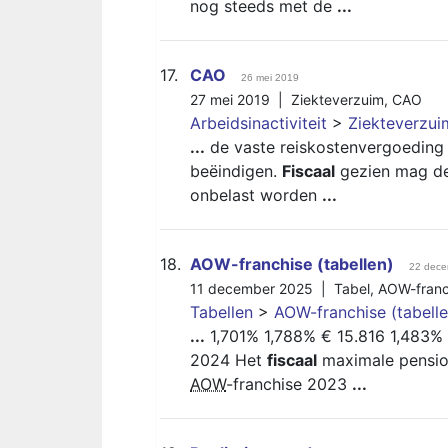
nog steeds met de
...
17.
CAO
26 mei 2019
27 mei 2019 |
Ziekteverzuim
,
CAO
Arbeidsinactiviteit
>
Ziekteverzui
...
de vaste reiskostenvergoeding
beëindigen.
Fiscaal
gezien mag de 
onbelast worden
...
18.
AOW-franchise (tabellen)
22 dece
11 december 2025 |
Tabel
,
AOW-franc
Tabellen
>
AOW-franchise (tabelle
...
1,701% 1,788% € 15.816 1,483%
2024 Het
fiscaal
maximale pensioe
AOW
-franchise 2023
...