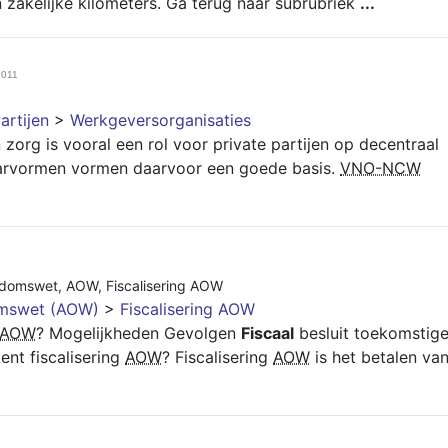
 zakelijke kilometers. Ga terug naar subrubriek
...
2011
artijen
>
Werkgeversorganisaties
zorg is vooral een rol voor private partijen op decentraal
rvormen vormen daarvoor een goede basis.
VNO-NCW
rdomswet
,
AOW
,
Fiscalisering AOW
mswet (AOW)
>
Fiscalisering AOW
AOW
? Mogelijkheden Gevolgen
Fiscaal
besluit toekomstig
ent fiscalisering
AOW
? Fiscalisering
AOW
is het betalen va