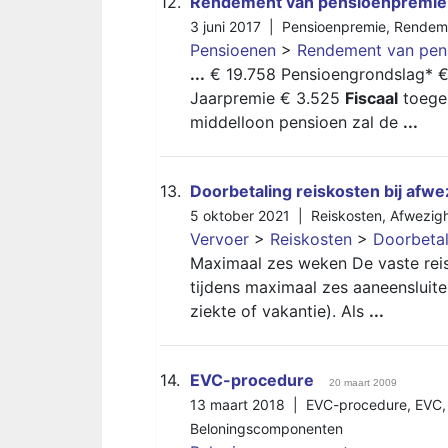
12.
Rendement van pensioenpremie
3 juni 2017 |
Pensioenpremie
,
Rendem
Pensioenen
>
Rendement van pen
...
€ 19.758 Pensioengrondslag* €
Jaarpremie € 3.525
Fiscaal
toeges
middelloon pensioen zal de
...
13.
Doorbetaling reiskosten bij afwe
5 oktober 2021 |
Reiskosten
,
Afwezig
Vervoer
>
Reiskosten
>
Doorbetal
Maximaal zes weken De vaste re
tijdens maximaal zes aaneenslui
ziekte of vakantie). Als
...
14.
EVC-procedure
20 maart 2009
13 maart 2018 |
EVC-procedure
,
EVC
Beloningscomponenten