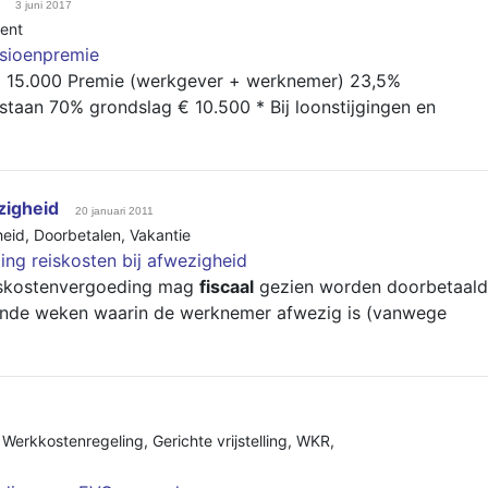
3 juni 2017
ent
sioenpremie
 15.000 Premie (werkgever + werknemer) 23,5%
taan 70% grondslag € 10.500 * Bij loonstijgingen en
zigheid
20 januari 2011
heid
,
Doorbetalen
,
Vakantie
ing reiskosten bij afwezigheid
iskostenvergoeding mag
fiscaal
gezien worden doorbetaald
tende weken waarin de werknemer afwezig is (vanwege
,
Werkkostenregeling
,
Gerichte vrijstelling
,
WKR
,