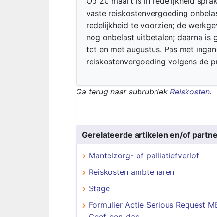
Op 20 maart is in redelijkheid spr
vaste reiskostenvergoeding onbelast
redelijkheid te voorzien; de werkg
nog onbelast uitbetalen; daarna is
tot en met augustus. Pas met inga
reiskostenvergoeding volgens de pra
Ga terug naar subrubriek
Reiskosten
.
Gerelateerde artikelen en/of partne
Mantelzorg- of palliatiefverlof
Reiskosten ambtenaren
Stage
Formulier Actie Serious Request M
Geef-een-dag