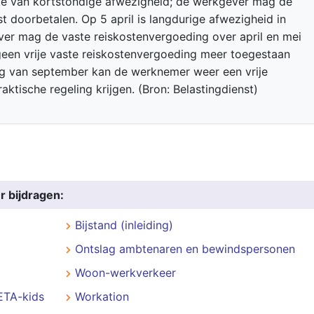
ake van kortstondige afwezigheid; de werkgever mag de
 doorbetalen. Op 5 april is langdurige afwezigheid in
ever mag de vaste reiskostenvergoeding over april en mei
 geen vrije vaste reiskostenvergoeding meer toegestaan
ng van september kan de werknemer weer een vrije
ktische regeling krijgen. (Bron: Belastingdienst)
r bijdragen:
Bijstand (inleiding)
Ontslag ambtenaren en bewindspersonen
Woon-werkverkeer
ETA-kids
Workation