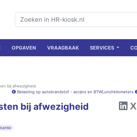
E
OPGAVEN
VRAAGBAAK
SERVICES
C
ten bij afwezigheid
Belasting op autobrandstof - accijns en BTW
Lunchkilometers
sten bij afwezigheid
kantie