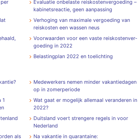
 per
Evaluatie onbelaste reiskostenvergoeding –
kabinetsreactie, geen aanpassing
dat
Verhoging van maximale vergoeding van
reiskosten een wassen neus
ehaald,
Voorwaarden voor een vaste reiskosten­ver­
goe­ding in 2022
Belastingplan 2022 en toelichting
kantie?
Medewerkers nemen minder vakantiedagen
op in zomerperiode
 1
Wat gaat er mogelijk allemaal veranderen in
en
2022?
itenland
Duitsland voert strengere regels in voor
Nederland
orden als
Na vakantie in quarantaine: