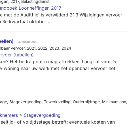
ngen
,
2017
,
Belastingdienst
andboek Loonheffingen 2017
 met de Auditfile' is verwijderd 21.3 Wijzigingen vervoer
n 3e kwartaal oktober
...
bellen)
30 maart 2009
nbaar vervoer
,
2021
,
2022
,
2023
,
2024
rvoer (tabellen)
en? Het bedrag dat u mag aftrekken, hangt af van: De
uw woning naar uw werk met het openbaar vervoer het
tage
,
Stagevergoeding
,
Tewerkstelling
,
Ouderbijdrage
,
Minimumloon
rknemers
>
Stagevergoeding
eltijd- of voltijdsstage betreft; eventuele kosten van