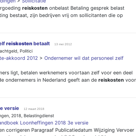
dingen
>
Sollicitatie
Vergoeding
reiskosten
onbelast Betaling gesprek belast
ng bestaat, zijn bedrijven vrij om sollicitanten die op
elf
reiskosten
betaalt
13 mei 2012
achtgeld
,
Politici
nte-akkoord 2012
>
Ondernemer wil dat personeel zelf
ers ligt, betalen werknemers voortaan zelf voor een deel
 de ondernemers in Nederland geeft aan de
reiskosten
voor
e versie
12 maart 2018
ngen
,
2018
,
Belastingdienst
ndboek Loonheffingen 2018 3e versie
 corrigeren Paragraaf Publicatiedatum Wijziging Vervoer