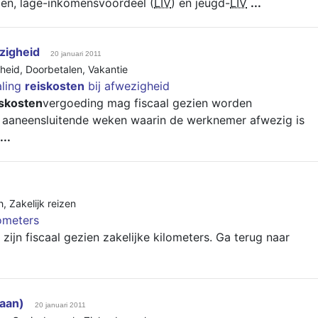
n, lage-inkomensvoordeel (
LIV
) en jeugd-
LIV
...
zigheid
20 januari 2011
heid
,
Doorbetalen
,
Vakantie
aling
reiskosten
bij afwezigheid
iskosten
vergoeding mag fiscaal gezien worden
s aaneensluitende weken waarin de werknemer afwezig is
...
h
,
Zakelijk reizen
ometers
ijn fiscaal gezien zakelijke kilometers. Ga terug naar
aan)
20 januari 2011