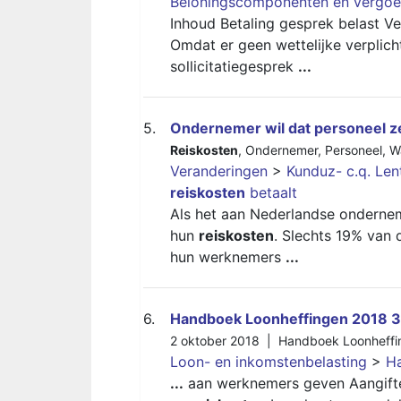
Beloningscomponenten en vergoe
Inhoud Betaling gesprek belast 
Omdat er geen wettelijke verplichti
sollicitatiegesprek
...
5.
Ondernemer wil dat personeel z
Reiskosten
,
Ondernemer
,
Personeel
,
W
Veranderingen
>
Kunduz- c.q. Le
reiskosten
betaalt
Als het aan Nederlandse ondernem
hun
reiskosten
. Slechts 19% van
hun werknemers
...
6.
Handboek Loonheffingen 2018 3
2 oktober 2018 |
Handboek Loonheffi
Loon- en inkomstenbelasting
>
Ha
...
aan werknemers geven Aangiften