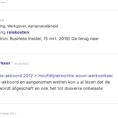
t
...
2011
ing
,
Werkgever
,
Aansprakelijkheid
ring
reiskosten
on: Business Insider, 15 mrt. 2018) Ga terug naar
rkeer
22 juli 2012
nte-akkoord 2012
>
Hoofdlijnennotitie woon-werkverkeer
e-akkoord en aangenomen wetten kon u al lezen dat de
wordt afgeschaft en ook het tot dusverre onbelaste
1 maart 2017