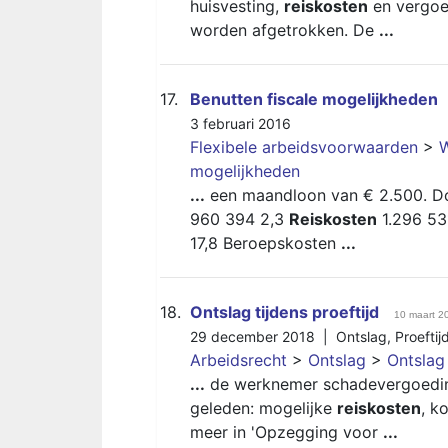
huisvesting,
reiskosten
en vergoed
worden afgetrokken. De
...
17.
Benutten fiscale mogelijkheden
3 februari 2016
Flexibele arbeidsvoorwaarden
>
W
mogelijkheden
...
een maandloon van € 2.500. Doe
960 394 2,3
Reiskosten
1.296 53
17,8 Beroepskosten
...
18.
Ontslag tijdens proeftijd
10 maart 2
29 december 2018 |
Ontslag
,
Proeftij
Arbeidsrecht
>
Ontslag
>
Ontslag 
...
de werknemer schadevergoeding 
geleden: mogelijke
reiskosten
, k
meer in 'Opzegging voor
...