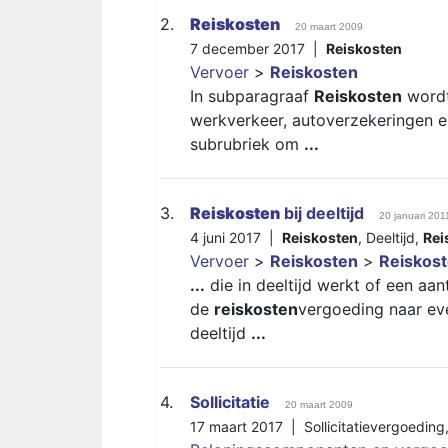
2.
Reiskosten
20 maart 2009
7 december 2017 |
Reiskosten
Vervoer
>
Reiskosten
In subparagraaf
Reiskosten
wordt
werkverkeer, autoverzekeringen e
subrubriek om
...
3.
Reiskosten
bij deeltijd
20 januari 201
4 juni 2017 |
Reiskosten
,
Deeltijd
,
Rei
Vervoer
>
Reiskosten
>
Reiskos
...
die in deeltijd werkt of een aan
de
reiskosten
vergoeding naar ev
deeltijd
...
4.
Sollicitatie
20 maart 2009
17 maart 2017 |
Sollicitatievergoeding