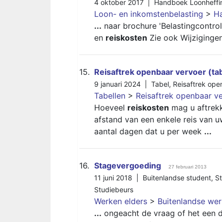
4 oktober 2017 |
Handboek Loonheffi
Loon- en inkomstenbelasting
>
H
...
naar brochure 'Belastingcontrole
en
reiskosten
Zie ook Wijziginge
15.
Reisaftrek openbaar vervoer (ta
9 januari 2024 |
Tabel
,
Reisaftrek ope
Tabellen
>
Reisaftrek openbaar ve
Hoeveel
reiskosten
mag u aftrekk
afstand van een enkele reis van 
aantal dagen dat u per week
...
16.
Stagevergoeding
27 februari 2013
11 juni 2018 |
Buitenlandse student
,
S
Studiebeurs
Werken elders
>
Buitenlandse we
...
ongeacht de vraag of het een de