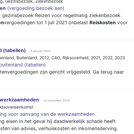
ng
,
Gezinsbezoek
,
Ziekenbezoek
ten
(vergoeding bezoek aan)
k gezinsbezoek Reizen voor regelmatig ziekenbezoek
en
vergoedingen tot 1 juli 2021 onbelast
Reiskosten
voor
d (tabellen)
6 januari 2015
nnenland
,
Buitenland
,
2012
,
CAO
,
Rijksoverheid
,
2021
,
2022
,
2023
buitenland (tabellen)
stenvergoedingen zijn gericht vrijgesteld. Ga terug naar
e werkzaamheden
14 november 2018
idsovereenkomst
ing voor aanvang van de werkzaamheden
eisen in het geval hij daadwerkelijk schade heeft
osten van advies, verhuiskosten en inkomensderving.