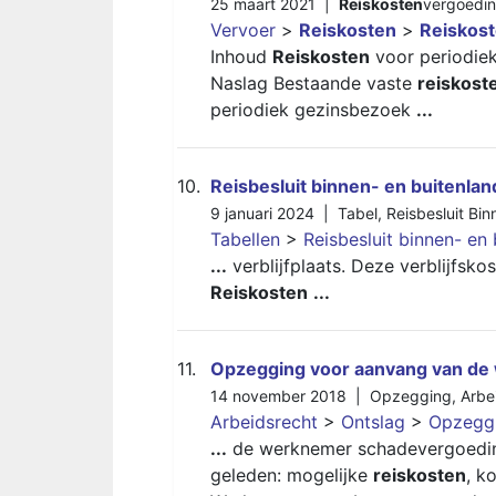
25 maart 2021 |
Reiskosten
vergoedi
Vervoer
>
Reiskosten
>
Reiskos
Inhoud
Reiskosten
voor periodie
Naslag Bestaande vaste
reiskost
periodiek gezinsbezoek
...
10.
Reisbesluit binnen- en buitenlan
9 januari 2024 |
Tabel
,
Reisbesluit Bi
Tabellen
>
Reisbesluit binnen- en 
...
verblijfplaats. Deze verblijfsko
Reiskosten
...
11.
Opzegging voor aanvang van d
14 november 2018 |
Opzegging
,
Arbe
Arbeidsrecht
>
Ontslag
>
Opzegg
...
de werknemer schadevergoeding 
geleden: mogelijke
reiskosten
, k