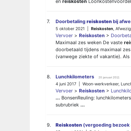
en
reiskosten
Loonkostenvoordele
7.
Doorbetaling
reiskosten
bij afwe
5 oktober 2021 |
Reiskosten
,
Afwezig
Vervoer
>
Reiskosten
>
Doorbet
Maximaal zes weken De vaste
re
doorbetaald tijdens maximaal ze
(vanwege ziekte of vakantie). Als
8.
Lunchkilometers
20 januari 2011
4 juni 2017 |
Woon-werkverkeer
,
Lunc
Vervoer
>
Reiskosten
>
Lunchkil
...
BonsenReuling: lunchkilometers z
subrubriek
...
9.
Reiskosten
(vergoeding bezoek 