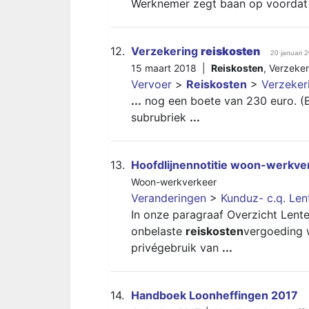
Werknemer zegt baan op voorda
12.
Verzekering
reiskosten
20 januari 
15 maart 2018 |
Reiskosten
,
Verzeker
Vervoer
>
Reiskosten
>
Verzeke
...
nog een boete van 230 euro. (Br
subrubriek
...
13.
Hoofdlijnennotitie woon-werkve
Woon-werkverkeer
Veranderingen
>
Kunduz- c.q. Le
In onze paragraaf Overzicht Lent
onbelaste
reiskosten
vergoeding 
privégebruik van
...
14.
Handboek Loonheffingen 2017