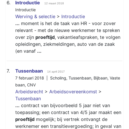
6.
Introductie
12 maart 2018
Introductie
Werving & selectie
>
Introductie
...
moment is het de taak van HR - voor zover
relevant - met de nieuwe werknemer te spreken
over zijn
proeftijd
, vakantieafspraken, te volgen
opleidingen, ziekmeldingen, auto van de zaak
(en vanaf
...
7.
Tussenbaan
14 april 2017
7 februari 2018 |
Scholing
,
Tussenbaan
,
Bijbaan
,
Vaste
baan
,
CNV
Arbeidsrecht
>
Arbeidsovereenkomst
>
Tussenbaan
...
contract van bijvoorbeeld 5 jaar niet van
toepassing; een contract van 4/5 jaar maakt een
proeftijd
mogelijk; bij vertrek ontvangt de
werknemer een transitievergoeding; in geval van