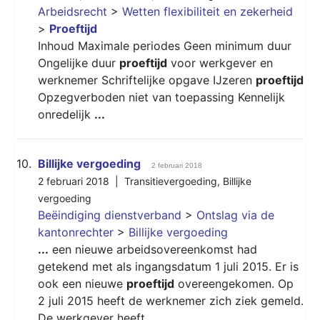
Arbeidsrecht
>
Wetten flexibiliteit en zekerheid
>
Proeftijd
Inhoud Maximale periodes Geen minimum duur
Ongelijke duur
proeftijd
voor werkgever en
werknemer Schriftelijke opgave IJzeren
proeftijd
Opzegverboden niet van toepassing Kennelijk
onredelijk
...
10.
Billijke vergoeding
2 februari 2018
2 februari 2018 |
Transitievergoeding
,
Billijke
vergoeding
Beëindiging dienstverband
>
Ontslag via de
kantonrechter
>
Billijke vergoeding
...
een nieuwe arbeidsovereenkomst had
getekend met als ingangsdatum 1 juli 2015. Er is
ook een nieuwe
proeftijd
overeengekomen. Op
2 juli 2015 heeft de werknemer zich ziek gemeld.
De werkgever heeft
...