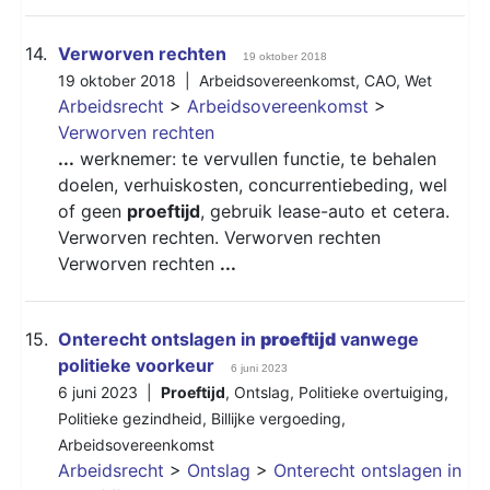
14.
Verworven rechten
19 oktober 2018
19 oktober 2018 |
Arbeidsovereenkomst
,
CAO
,
Wet
Arbeidsrecht
>
Arbeidsovereenkomst
>
Verworven rechten
...
werknemer: te vervullen functie, te behalen
doelen, verhuiskosten, concurrentiebeding, wel
of geen
proeftijd
, gebruik lease-auto et cetera.
Verworven rechten. Verworven rechten
Verworven rechten
...
15.
Onterecht ontslagen in
proeftijd
vanwege
politieke voorkeur
6 juni 2023
6 juni 2023 |
Proeftijd
,
Ontslag
,
Politieke overtuiging
,
Politieke gezindheid
,
Billijke vergoeding
,
Arbeidsovereenkomst
Arbeidsrecht
>
Ontslag
>
Onterecht ontslagen in