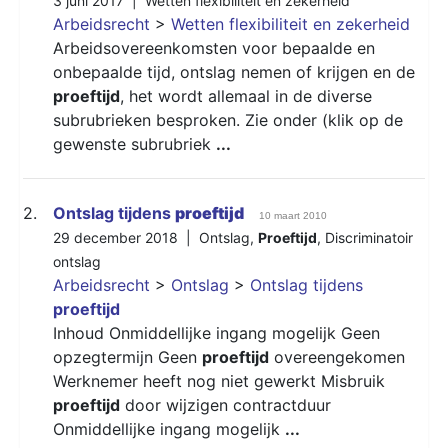
3 juni 2017 |
Wetten flexibiliteit en zekerheid
Arbeidsrecht
>
Wetten flexibiliteit en zekerheid
Arbeidsovereenkomsten voor bepaalde en
onbepaalde tijd, ontslag nemen of krijgen en de
proeftijd
, het wordt allemaal in de diverse
subrubrieken besproken. Zie onder (klik op de
gewenste subrubriek
...
2.
Ontslag tijdens
proeftijd
10 maart 2010
29 december 2018 |
Ontslag
,
Proeftijd
,
Discriminatoir
ontslag
Arbeidsrecht
>
Ontslag
>
Ontslag tijdens
proeftijd
Inhoud Onmiddellijke ingang mogelijk Geen
opzegtermijn Geen
proeftijd
overeengekomen
Werknemer heeft nog niet gewerkt Misbruik
proeftijd
door wijzigen contractduur
Onmiddellijke ingang mogelijk
...