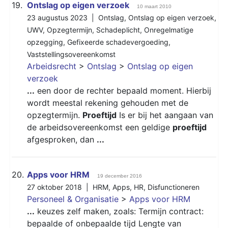
19.
Ontslag op eigen verzoek
10 maart 2010
23 augustus 2023 |
Ontslag
,
Ontslag op eigen verzoek
,
UWV
,
Opzegtermijn
,
Schadeplicht
,
Onregelmatige
opzegging
,
Gefixeerde schadevergoeding
,
Vaststellingsovereenkomst
Arbeidsrecht
>
Ontslag
>
Ontslag op eigen
verzoek
...
een door de rechter bepaald moment. Hierbij
wordt meestal rekening gehouden met de
opzegtermijn.
Proeftijd
Is er bij het aangaan van
de arbeidsovereenkomst een geldige
proeftijd
afgesproken, dan
...
20.
Apps voor HRM
19 december 2016
27 oktober 2018 |
HRM
,
Apps
,
HR
,
Disfunctioneren
Personeel & Organisatie
>
Apps voor HRM
...
keuzes zelf maken, zoals: Termijn contract:
bepaalde of onbepaalde tijd Lengte van