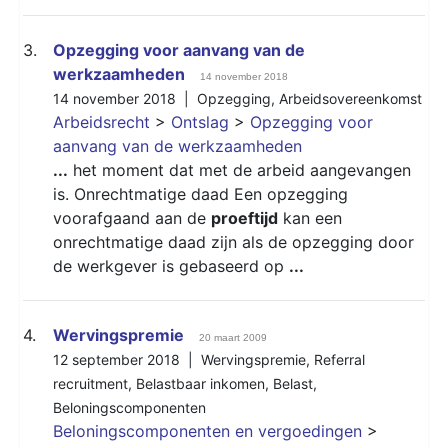
3.
Opzegging voor aanvang van de
werkzaamheden
14 november 2018
14 november 2018 |
Opzegging
,
Arbeidsovereenkomst
Arbeidsrecht
>
Ontslag
>
Opzegging voor
aanvang van de werkzaamheden
...
het moment dat met de arbeid aangevangen
is. Onrechtmatige daad Een opzegging
voorafgaand aan de
proeftijd
kan een
onrechtmatige daad zijn als de opzegging door
de werkgever is gebaseerd op
...
4.
Wervingspremie
20 maart 2009
12 september 2018 |
Wervingspremie
,
Referral
recruitment
,
Belastbaar inkomen
,
Belast
,
Beloningscomponenten
Beloningscomponenten en vergoedingen
>