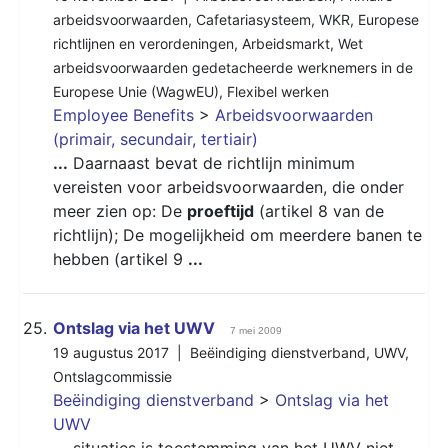
arbeidsvoorwaarden
,
Cafetariasysteem
,
WKR
,
Europese
richtlijnen en verordeningen
,
Arbeidsmarkt
,
Wet
arbeidsvoorwaarden gedetacheerde werknemers in de
Europese Unie (WagwEU)
,
Flexibel werken
Employee Benefits
>
Arbeidsvoorwaarden
(primair, secundair, tertiair)
...
Daarnaast bevat de richtlijn minimum
vereisten voor arbeidsvoorwaarden, die onder
meer zien op: De
proeftijd
(artikel 8 van de
richtlijn); De mogelijkheid om meerdere banen te
hebben (artikel 9
...
25.
Ontslag via het UWV
7 mei 2009
19 augustus 2017 |
Beëindiging dienstverband
,
UWV
,
Ontslagcommissie
Beëindiging dienstverband
>
Ontslag via het
UWV
...
situaties is toestemming van het
UWV
niet