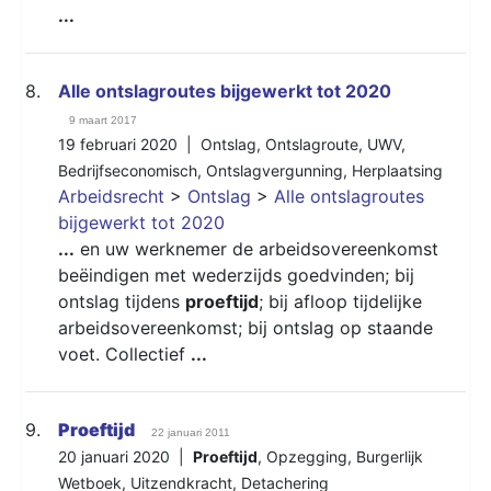
...
8.
Alle ontslagroutes bijgewerkt tot 2020
9 maart 2017
19 februari 2020 |
Ontslag
,
Ontslagroute
,
UWV
,
Bedrijfseconomisch
,
Ontslagvergunning
,
Herplaatsing
Arbeidsrecht
>
Ontslag
>
Alle ontslagroutes
bijgewerkt tot 2020
...
en uw werknemer de arbeidsovereenkomst
beëindigen met wederzijds goedvinden; bij
ontslag tijdens
proeftijd
; bij afloop tijdelijke
arbeidsovereenkomst; bij ontslag op staande
voet. Collectief
...
9.
Proeftijd
22 januari 2011
20 januari 2020 |
Proeftijd
,
Opzegging
,
Burgerlijk
Wetboek
,
Uitzendkracht
,
Detachering