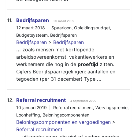
11.
Bedrijfsparen
20 maart 2009
12 maart 2018 |
Spaarloon
,
Opleidingsbudget
,
Budgetsysteem
,
Bedrijfsparen
Bedrijfsparen
>
Bedrijfsparen
...
zoals mensen met kortlopende
arbeidsovereenkomst, vakantiewerkers en
werknemers die nog in de
proeftijd
zitten.
Cijfers Bedrijfspaarregelingen: aantallen en
tegoeden (per 31 december) Type
...
12.
Referral recruitment
4 september 2009
10 januari 2019 |
Referral recruitment
,
Wervingspremie
,
Loonheffing
,
Beloningscomponenten
Beloningscomponenten en vergoedingen
>
Referral recruitment
...
uitzonderingen, die niet of anders worden