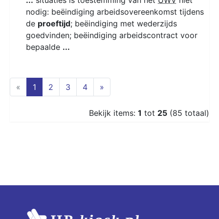
nodig: beëindiging arbeidsovereenkomst tijdens
de
proeftijd
; beëindiging met wederzijds
goedvinden; beëindiging arbeidscontract voor
bepaalde
...
(current)
«
1
2
3
4
»
Bekijk items:
1
tot
25
(85 totaal)