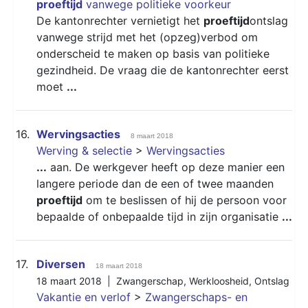
proeftijd
vanwege politieke voorkeur
De kantonrechter vernietigt het
proeftijd
ontslag
vanwege strijd met het (opzeg)verbod om
onderscheid te maken op basis van politieke
gezindheid. De vraag die de kantonrechter eerst
moet
...
16.
Wervingsacties
8 maart 2018
Werving & selectie
>
Wervingsacties
...
aan. De werkgever heeft op deze manier een
langere periode dan de een of twee maanden
proeftijd
om te beslissen of hij de persoon voor
bepaalde of onbepaalde tijd in zijn organisatie
...
17.
Diversen
18 maart 2018
18 maart 2018 |
Zwangerschap
,
Werkloosheid
,
Ontslag
Vakantie en verlof
>
Zwangerschaps- en