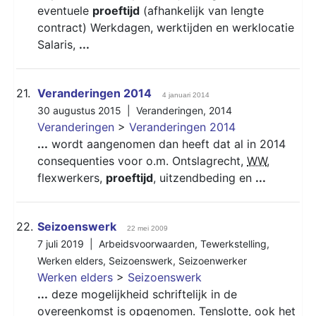
eventuele
proeftijd
(afhankelijk van lengte
contract) Werkdagen, werktijden en werklocatie
Salaris,
...
21.
Veranderingen 2014
4 januari 2014
30 augustus 2015 |
Veranderingen
,
2014
Veranderingen
>
Veranderingen 2014
...
wordt aangenomen dan heeft dat al in 2014
consequenties voor o.m. Ontslagrecht,
WW
,
flexwerkers,
proeftijd
, uitzendbeding en
...
22.
Seizoenswerk
22 mei 2009
7 juli 2019 |
Arbeidsvoorwaarden
,
Tewerkstelling
,
Werken elders
,
Seizoenswerk
,
Seizoenwerker
Werken elders
>
Seizoenswerk
...
deze mogelijkheid schriftelijk in de
overeenkomst is opgenomen. Tenslotte, ook het