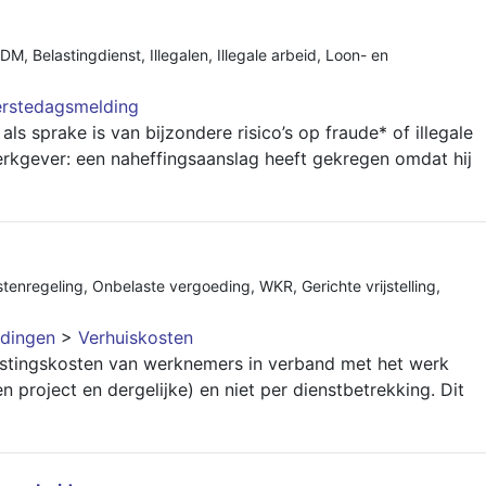
EDM
,
Belastingdienst
,
Illegalen
,
Illegale arbeid
,
Loon- en
erstedagsmelding
s sprake is van bijzondere risico’s op fraude* of illegale
werkgever: een naheffingsaanslag heeft gekregen omdat hij
tenregeling
,
Onbelaste vergoeding
,
WKR
,
Gerichte vrijstelling
,
dingen
>
Verhuiskosten
stingskosten van werknemers in verband met het werk
n project en dergelijke) en niet per dienstbetrekking. Dit