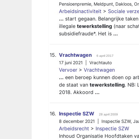
Pensioenpremie
,
Meldpunt
,
Dakloos
,
On
Arbeidsinactiviteit
>
Sociale verz
...
start gegaan. Belangrijke take
illegale
tewerkstelling
(naar schat
subsidiefraude*. Het is
...
15.
Vrachtwagen
6 april 2017
17 juni 2021 |
Vrachtauto
Vervoer
>
Vrachtwagen
...
een beroep kunnen doen op arb
de staat van
tewerkstelling
. NB:
2018. Akkoord
...
16.
Inspectie SZW
28 april 2009
8 december 2021 |
Inspectie SZW
,
Ja
Arbeidsrecht
>
Inspectie SZW
Inhoud Organisatie Hoofdtaken v