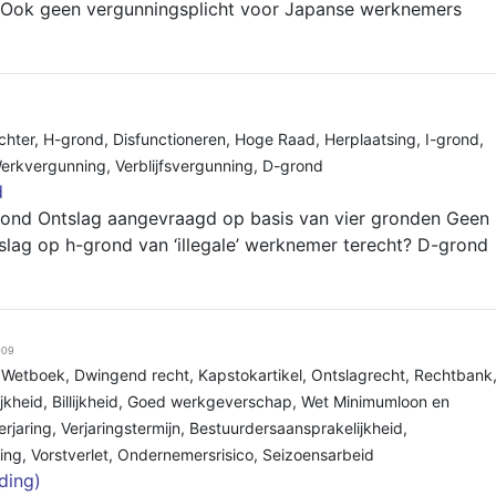
 Ook geen vergunningsplicht voor Japanse werknemers
chter
,
H-grond
,
Disfunctioneren
,
Hoge Raad
,
Herplaatsing
,
I-grond
,
erkvergunning
,
Verblijfsvergunning
,
D-grond
d
rond Ontslag aangevraagd op basis van vier gronden Geen
tslag op h-grond van ‘illegale’ werknemer terecht? D-grond
009
k Wetboek
,
Dwingend recht
,
Kapstokartikel
,
Ontslagrecht
,
Rechtbank
jkheid
,
Billijkheid
,
Goed werkgeverschap
,
Wet Minimumloon en
erjaring
,
Verjaringstermijn
,
Bestuurdersaansprakelijkheid
,
ing
,
Vorstverlet
,
Ondernemersrisico
,
Seizoensarbeid
iding)