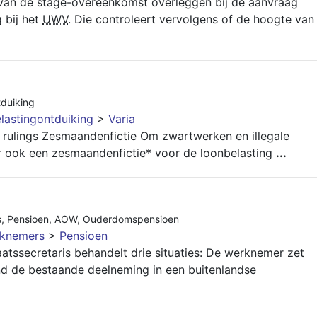
an de stage-overeenkomst overleggen bij de aanvraag
 bij het
UWV
. Die controleert vervolgens of de hoogte van
tduiking
lastingontduiking
>
Varia
 rulings Zesmaandenfictie Om zwartwerken en illegale
r ook een zesmaandenfictie* voor de loonbelasting
...
s
,
Pensioen
,
AOW
,
Ouderdomspensioen
rknemers
>
Pensioen
aatssecretaris behandelt drie situaties: De werknemer zet
d de bestaande deelneming in een buitenlandse