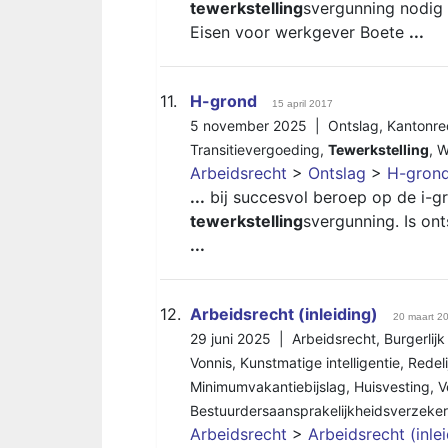
tewerkstelling
svergunning nodig
Eisen voor werkgever Boete
...
11.
H-grond
15 april 2017
5 november 2025 |
Ontslag
,
Kantonre
Transitievergoeding
,
Tewerkstelling
,
W
Arbeidsrecht
>
Ontslag
>
H-gron
...
bij succesvol beroep op de i-g
tewerkstelling
svergunning. Is on
...
12.
Arbeidsrecht (inleiding)
20 maart 2
29 juni 2025 |
Arbeidsrecht
,
Burgerlij
Vonnis
,
Kunstmatige intelligentie
,
Redeli
Minimumvakantiebijslag
,
Huisvesting
,
V
Bestuurdersaansprakelijkheidsverzeker
Arbeidsrecht
>
Arbeidsrecht (inle