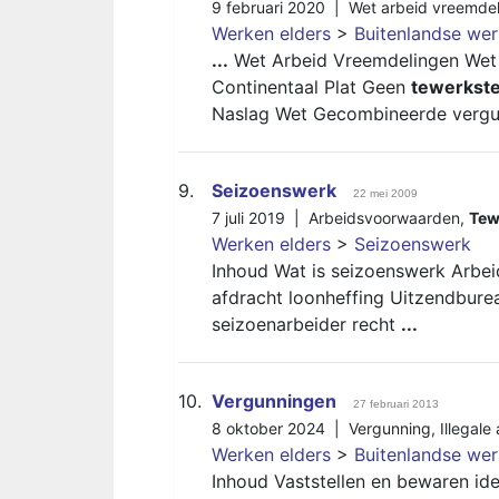
9 februari 2020 |
Wet arbeid vreemde
Werken elders
>
Buitenlandse we
...
Wet Arbeid Vreemdelingen Wet
Continentaal Plat Geen
tewerkste
Naslag Wet Gecombineerde verg
9.
Seizoenswerk
22 mei 2009
7 juli 2019 |
Arbeidsvoorwaarden
,
Tew
Werken elders
>
Seizoenswerk
Inhoud ​Wat is seizoenswerk Arb
afdracht loonheffing Uitzendbure
seizoenarbeider recht
...
10.
Vergunningen
27 februari 2013
8 oktober 2024 |
Vergunning
,
Illegale
Werken elders
>
Buitenlandse we
Inhoud Vaststellen en bewaren ide