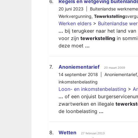
6.
Regels en wetgeving buitenland
20 juni 2023 |
Buitenlandse werkneme
Werkvergunning
,
Tewerkstelling
sverg
Werken elders
>
Buitenlandse we
...
bij terugkeer naar het land va
voor zijn
tewerkstelling
in sommig
deze moet
...
7.
Anoniementarief
20 maart 2009
14 september 2018 |
Anoniementarief
inkomstenbelasting
Loon- en inkomstenbelasting
>
An
...
of een onjuist burgerservicenu
zwartwerken en illegale
tewerkste
de loonbelasting
...
8.
Wetten
27 februari 2013