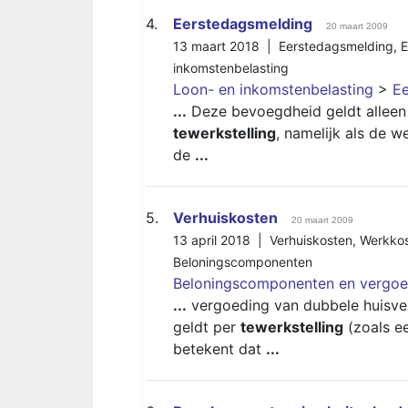
4.
Eerstedagsmelding
20 maart 2009
13 maart 2018 |
Eerstedagsmelding
,
inkomstenbelasting
Loon- en inkomstenbelasting
>
E
...
Deze bevoegdheid geldt alleen al
tewerkstelling
, namelijk als de 
de
...
5.
Verhuiskosten
20 maart 2009
13 april 2018 |
Verhuiskosten
,
Werkkos
Beloningscomponenten
Beloningscomponenten en vergoe
...
vergoeding van dubbele huisve
geldt per
tewerkstelling
(zoals ee
betekent dat
...