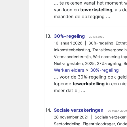
...
te rekenen vanaf het moment wa
van loon en
tewerkstelling
, als 
maanden de opzegging
...
13.
30%-regeling
20 juli 2010
16 januari 2026 |
30%-regeling
,
Extrat
Inkomstenbelasting
,
Transitievergoedi
Viermaandentermijn
,
Wet normering to
Niet-afgesloten
,
2025
,
27%-regeling
,
B
Werken elders
>
30%-regeling
...
voor de 30%-regeling ook geldt
lopende
tewerkstelling
in een ni
meer dat bij
...
14.
Sociale verzekeringen
20 maart 2009
28 november 2021 |
Sociale verzeker
Sectorindeling
,
Eigenrisicodrager
,
Onde