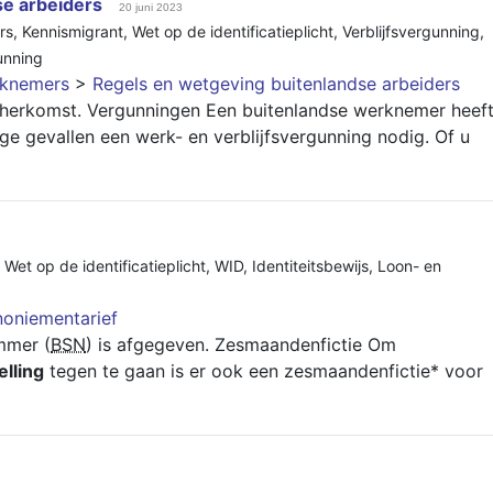
se arbeiders
20 juni 2023
rs
,
Kennismigrant
,
Wet op de identificatieplicht
,
Verblijfsvergunning
,
unning
rknemers
>
Regels en wetgeving buitenlandse arbeiders
n herkomst. Vergunningen Een buitenlandse werknemer heef
e gevallen een werk- en verblijfsvergunning nodig. Of u
,
Wet op de identificatieplicht
,
WID
,
Identiteitsbewijs
,
Loon- en
oniementarief
mmer (
BSN
) is afgegeven. Zesmaandenfictie Om
lling
tegen te gaan is er ook een zesmaandenfictie* voor