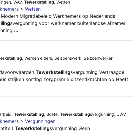
lingen
,
WAV
,
Tewerkstelling
,
Wetten
rknemers
>
Wetten
 Modern Migratiebeleid Werknemers op Nederlands
lling
svergunning voor werknemer buitenlandse afnemer
unning
...
erkstelling
,
Werken elders
,
Seizoenswerk
,
Seizoenwerker
eidsvoorwaarden
Tewerkstelling
svergunning Vertraagde
aus strijken korting zorgpremie uitzendkrachten op Heeft
 arbeid
,
Tewerkstelling
,
Boete
,
Tewerkstelling
svergunning
,
UWV
rknemers
>
Vergunningen
ntiteit
Tewerkstelling
svergunning Geen