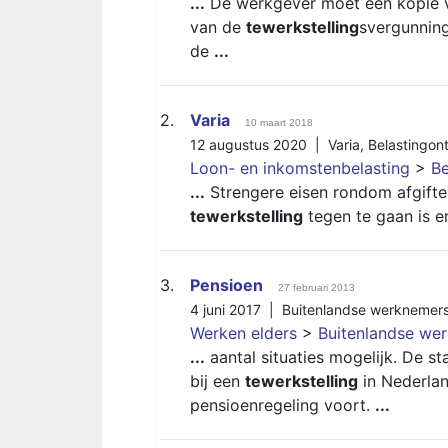
...
De werkgever moet een kopie v
van de
tewerkstelling
svergunning
de
...
2.
Varia
10 maart 2018
12 augustus 2020 |
Varia
,
Belastingon
Loon- en inkomstenbelasting
>
Be
...
Strengere eisen rondom afgifte
tewerkstelling
tegen te gaan is e
3.
Pensioen
27 februari 2013
4 juni 2017 |
Buitenlandse werknemer
Werken elders
>
Buitenlandse we
...
aantal situaties mogelijk. De st
bij een
tewerkstelling
in Nederlan
pensioenregeling voort.
...