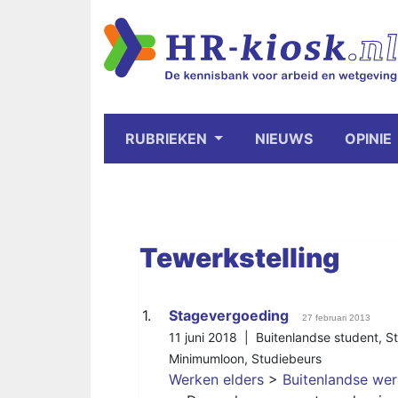
RUBRIEKEN
NIEUWS
OPINIE
Tewerkstelling
1.
Stagevergoeding
27 februari 2013
11 juni 2018 |
Buitenlandse student
,
S
Minimumloon
,
Studiebeurs
Werken elders
>
Buitenlandse we