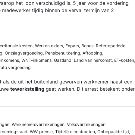
arop het loon verschuldigd is. 5 jaar voor de vordering
de medewerker tijdig binnen de verval termijn van 2
erritoriale kosten
,
Werken elders
,
Expats
,
Bonus
,
Referteperiode
,
ng
,
Ontslagvergoeding
,
Pensioenuitkering
,
Aftopping
,
pinkomens
,
WNT-inkomens
,
Gastland
,
Land van herkomst
,
ET-kosten
ruto vergoeding
 als de uit het buitenland geworven werknemer naast een
euwe
tewerkstelling
gaat werken. Dit arrest betekent onder
ingen
,
Werknemersverzekeringen
,
Volksverzekeringen
,
rnemingsraad
,
WW-premie
,
Tijdelijke contracten
,
Onbepaalde tijd
,