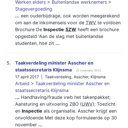
Werken elders
>
Buitenlandse werknemers
>
Stagevergoeding
...
een ouderbijdrage, ook worden meegerekend
om aan de inkomenseis voor de
TWV
te voldoen
Brochure De
Inspectie
SZW
heeft een brochure
opgesteld 'Aan de slag met buitenlandse
studenten, hoe zit
...
5.
Taakverdeling minister Asscher en
staatssecretaris Klijnsma
22 november 2012
17 april 2017 |
Taakverdeling
,
Asscher
,
Klijnsma
Arbeid
>
Taakverdeling minister Asscher en
staatssecretaris Klijnsma
...
Handhaving/fraude vwb het takenpakket;
Aansturing en uitvoering ZBO (
UWV
); Toezicht
en
Inspectie
als organisatie. Asscher krijgt een
onvoldoende Met deze kop formuleerde op 30
november
...