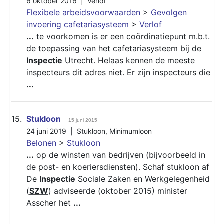
6 oktober 2016 |
Verlof
Flexibele arbeidsvoorwaarden
>
Gevolgen
invoering cafetariasysteem
>
Verlof
...
te voorkomen is er een coördinatiepunt m.b.t.
de toepassing van het cafetariasysteem bij de
Inspectie
Utrecht. Helaas kennen de meeste
inspecteurs dit adres niet. Er zijn inspecteurs die
...
15.
Stukloon
15 juni 2015
24 juni 2019 |
Stukloon
,
Minimumloon
Belonen
>
Stukloon
...
op de winsten van bedrijven (bijvoorbeeld in
de post- en koeriersdiensten). Schaf stukloon af
De
Inspectie
Sociale Zaken en Werkgelegenheid
(
SZW
) adviseerde (oktober 2015) minister
Asscher het
...