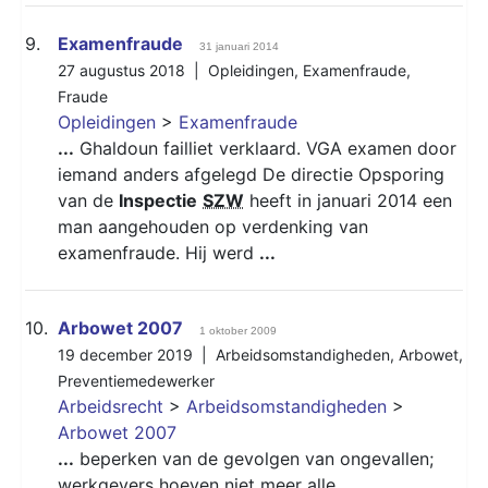
9.
Examenfraude
31 januari 2014
27 augustus 2018 |
Opleidingen
,
Examenfraude
,
Fraude
Opleidingen
>
Examenfraude
...
Ghaldoun failliet verklaard. VGA examen door
iemand anders afgelegd De directie Opsporing
van de
Inspectie
SZW
heeft in januari 2014 een
man aangehouden op verdenking van
examenfraude. Hij werd
...
10.
Arbowet 2007
1 oktober 2009
19 december 2019 |
Arbeidsomstandigheden
,
Arbowet
,
Preventiemedewerker
Arbeidsrecht
>
Arbeidsomstandigheden
>
Arbowet 2007
...
beperken van de gevolgen van ongevallen;
werkgevers hoeven niet meer alle