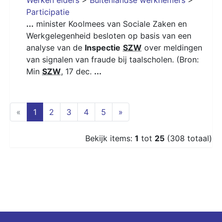
Participatie
...
minister Koolmees van Sociale Zaken en
Werkgelegenheid besloten op basis van een
analyse van de
Inspectie
SZW
over meldingen
van signalen van fraude bij taalscholen. (Bron:
Min
SZW
, 17 dec.
...
(current)
«
1
2
3
4
5
»
Bekijk items:
1
tot
25
(308 totaal)