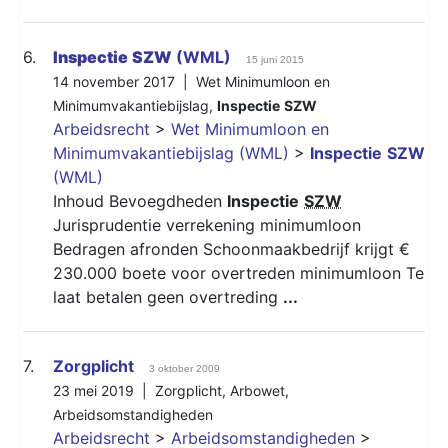
6.
Inspectie
SZW
(WML)
15 juni 2015
14 november 2017 |
Wet Minimumloon en
Minimumvakantiebijslag
,
Inspectie
SZW
Arbeidsrecht
>
Wet Minimumloon en
Minimumvakantiebijslag (WML)
>
Inspectie
SZW
(WML)
Inhoud Bevoegdheden
Inspectie
SZW
Jurisprudentie verrekening minimumloon
Bedragen afronden Schoonmaakbedrijf krijgt €
230.000 boete voor overtreden minimumloon Te
laat betalen geen overtreding
...
7.
Zorgplicht
3 oktober 2009
23 mei 2019 |
Zorgplicht
,
Arbowet
,
Arbeidsomstandigheden
Arbeidsrecht
>
Arbeidsomstandigheden
>