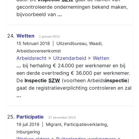
gecontroleerde ondernemingen bekend maken,
bijvoorbeeld van
...
24.
Wetten
1 januari 2012
15 februari 2018 |
Uitzendbureau
,
Waadi
,
Arbeidsovereenkomst
Arbeidsrecht
>
Uitzendarbeid
>
Wetten
...
bij herhaling € 24.000 per werknemer en bij
een derde overtreding € 36.000 per werknemer.
De
Inspectie
SZW
(voorheen Arbeids
inspectie
)
gaat de registratieverplichting controleren en zal
...
25.
Participatie
27 december 2013
19 juli 2019 |
Migrant
,
Participatieverklaring
,
Inburgering
Werken elders
>
Buitenlandse werknemers
>