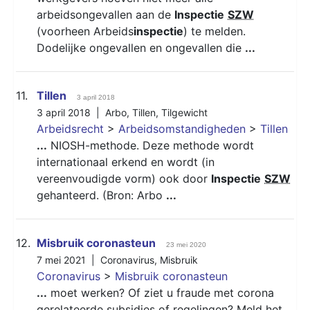
arbeidsongevallen aan de
Inspectie
SZW
(voorheen Arbeids
inspectie
) te melden.
Dodelijke ongevallen en ongevallen die
...
11.
Tillen
3 april 2018
3 april 2018 |
Arbo
,
Tillen
,
Tilgewicht
Arbeidsrecht
>
Arbeidsomstandigheden
>
Tillen
...
NIOSH-methode. Deze methode wordt
internationaal erkend en wordt (in
vereenvoudigde vorm) ook door
Inspectie
SZW
gehanteerd. (Bron: Arbo
...
12.
Misbruik coronasteun
23 mei 2020
7 mei 2021 |
Coronavirus
,
Misbruik
Coronavirus
>
Misbruik coronasteun
...
moet werken? Of ziet u fraude met corona
gerelateerde subsidies of regelingen? Meld het