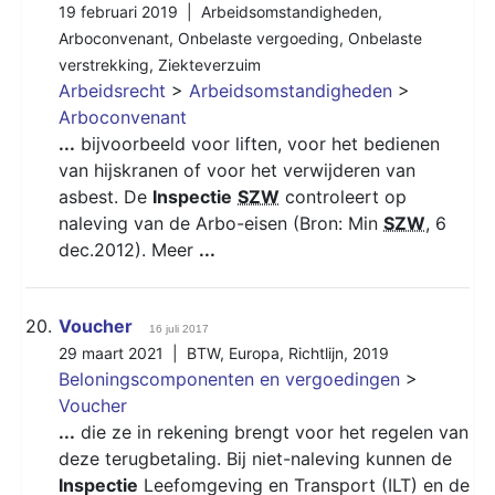
19 februari 2019 |
Arbeidsomstandigheden
,
Arboconvenant
,
Onbelaste vergoeding
,
Onbelaste
verstrekking
,
Ziekteverzuim
Arbeidsrecht
>
Arbeidsomstandigheden
>
Arboconvenant
...
bijvoorbeeld voor liften, voor het bedienen
van hijskranen of voor het verwijderen van
asbest. De
Inspectie
SZW
controleert op
naleving van de Arbo-eisen (Bron: Min
SZW
, 6
dec.2012). Meer
...
20.
Voucher
16 juli 2017
29 maart 2021 |
BTW
,
Europa
,
Richtlijn
,
2019
Beloningscomponenten en vergoedingen
>
Voucher
...
die ze in rekening brengt voor het regelen van
deze terugbetaling. Bij niet-naleving kunnen de
Inspectie
Leefomgeving en Transport (ILT) en de