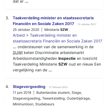
dat er
...
3.
Taakverdeling minister en staatssecretaris
Financiën en Sociale Zaken 2017
31 oktober 2017
25 oktober 2020 |
Ministerie
SZW
Arbeid
>
Taakverdeling minister en
staatssecretaris Financiën en Sociale Zaken 2017
...
ondersteunen van de samenwerking in de
SUWI
keten Discriminatie arbeidsmarkt
Arbeidsomstandigheden
Inspectie
en toezicht
Taakverdeling Ministerie
SZW
oud en nieuw Een
vergelijking van de
...
4.
Stagevergoeding
27 februari 2013
11 juni 2018 |
Buitenlandse student
,
Stage
,
Stagevergoeding
,
Tewerkstelling
,
Ouderbijdrage
,
Minimumloon
,
Studiebeurs