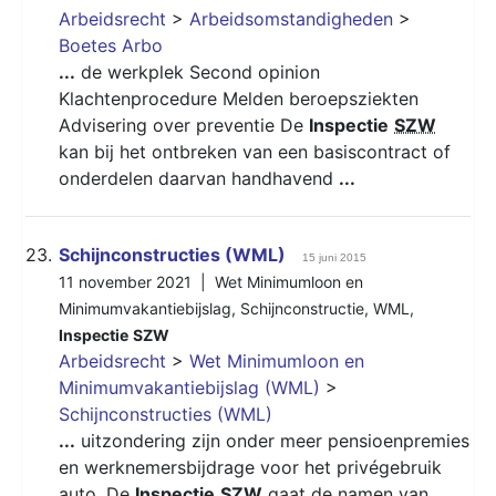
Arbeidsrecht
>
Arbeidsomstandigheden
>
Boetes Arbo
...
de werkplek Second opinion
Klachtenprocedure Melden beroepsziekten
Advisering over preventie De
Inspectie
SZW
kan bij het ontbreken van een basiscontract of
onderdelen daarvan handhavend
...
23.
Schijnconstructies (WML)
15 juni 2015
11 november 2021 |
Wet Minimumloon en
Minimumvakantiebijslag
,
Schijnconstructie
,
WML
,
Inspectie
SZW
Arbeidsrecht
>
Wet Minimumloon en
Minimumvakantiebijslag (WML)
>
Schijnconstructies (WML)
...
uitzondering zijn onder meer pensioenpremies
en werknemersbijdrage voor het privégebruik
auto. De
Inspectie
SZW
gaat de namen van