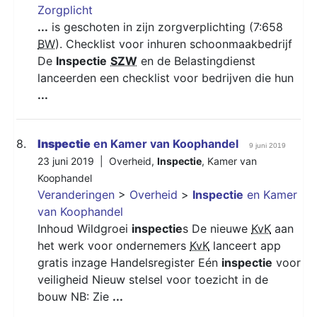
Zorgplicht
...
is geschoten in zijn zorgverplichting (7:658
BW
). Checklist voor inhuren schoonmaakbedrijf
De
Inspectie
SZW
en de Belastingdienst
lanceerden een checklist voor bedrijven die hun
...
8.
Inspectie
en Kamer van Koophandel
9 juni 2019
23 juni 2019 |
Overheid
,
Inspectie
,
Kamer van
Koophandel
Veranderingen
>
Overheid
>
Inspectie
en Kamer
van Koophandel
Inhoud Wildgroei
inspectie
s De nieuwe
KvK
aan
het werk voor ondernemers
KvK
lanceert app
gratis inzage Handelsregister Eén
inspectie
voor
veiligheid Nieuw stelsel voor toezicht in de
bouw NB: Zie
...