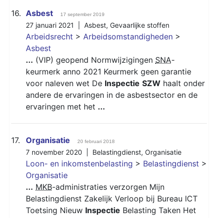
16.
Asbest
17 september 2019
27 januari 2021 |
Asbest
,
Gevaarlijke stoffen
Arbeidsrecht
>
Arbeidsomstandigheden
>
Asbest
...
(VIP) geopend Normwijzigingen
SNA
-
keurmerk anno 2021 Keurmerk geen garantie
voor naleven wet De
Inspectie
SZW
haalt onder
andere de ervaringen in de asbestsector en de
ervaringen met het
...
17.
Organisatie
20 februari 2018
7 november 2020 |
Belastingdienst
,
Organisatie
Loon- en inkomstenbelasting
>
Belastingdienst
>
Organisatie
...
MKB
-administraties verzorgen Mijn
Belastingdienst Zakelijk Verloop bij Bureau ICT
Toetsing Nieuw
Inspectie
Belasting Taken Het