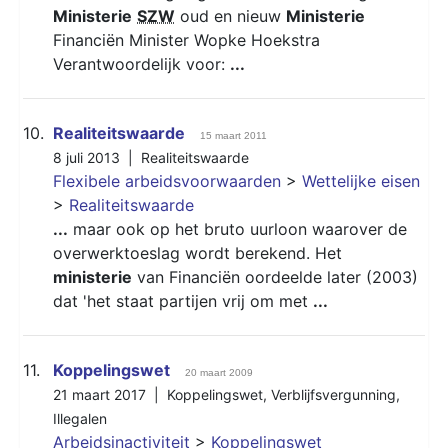
Ministerie
SZW
oud en nieuw
Ministerie
Financiën Minister Wopke Hoekstra
Verantwoordelijk voor:
...
10.
Realiteitswaarde
15 maart 2011
8 juli 2013 |
Realiteitswaarde
Flexibele arbeidsvoorwaarden
>
Wettelijke eisen
>
Realiteitswaarde
...
maar ook op het bruto uurloon waarover de
overwerktoeslag wordt berekend. Het
ministerie
van Financiën oordeelde later (2003)
dat 'het staat partijen vrij om met
...
11.
Koppelingswet
20 maart 2009
21 maart 2017 |
Koppelingswet
,
Verblijfsvergunning
,
Illegalen
Arbeidsinactiviteit
>
Koppelingswet