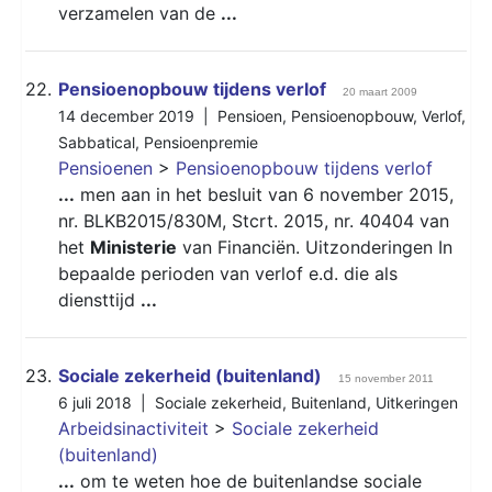
verzamelen van de
...
22.
Pensioenopbouw tijdens verlof
20 maart 2009
14 december 2019 |
Pensioen
,
Pensioenopbouw
,
Verlof
,
Sabbatical
,
Pensioenpremie
Pensioenen
>
Pensioenopbouw tijdens verlof
...
men aan in het besluit van 6 november 2015,
nr. BLKB2015/830M, Stcrt. 2015, nr. 40404 van
het
Ministerie
van Financiën. Uitzonderingen In
bepaalde perioden van verlof e.d. die als
diensttijd
...
23.
Sociale zekerheid (buitenland)
15 november 2011
6 juli 2018 |
Sociale zekerheid
,
Buitenland
,
Uitkeringen
Arbeidsinactiviteit
>
Sociale zekerheid
(buitenland)
...
om te weten hoe de buitenlandse sociale