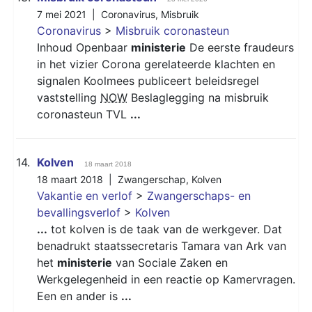
7 mei 2021 |
Coronavirus
,
Misbruik
Coronavirus
>
Misbruik coronasteun
Inhoud Openbaar
ministerie
De eerste fraudeurs
in het vizier Corona gerelateerde klachten en
signalen Koolmees publiceert beleidsregel
vaststelling
NOW
Beslaglegging na misbruik
coronasteun TVL
...
14.
Kolven
18 maart 2018
18 maart 2018 |
Zwangerschap
,
Kolven
Vakantie en verlof
>
Zwangerschaps- en
bevallingsverlof
>
Kolven
...
tot kolven is de taak van de werkgever. Dat
benadrukt staatssecretaris Tamara van Ark van
het
ministerie
van Sociale Zaken en
Werkgelegenheid in een reactie op Kamervragen.
Een en ander is
...