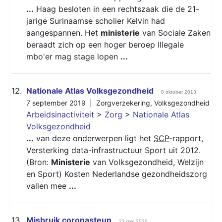
...
Haag besloten in een rechtszaak die de 21-
jarige Surinaamse scholier Kelvin had
aangespannen. Het
ministerie
van Sociale Zaken
beraadt zich op een hoger beroep Illegale
mbo'er mag stage lopen
...
12.
Nationale Atlas Volksgezondheid
8 oktober 2013
7 september 2019 |
Zorgverzekering
,
Volksgezondheid
Arbeidsinactiviteit
>
Zorg
>
Nationale Atlas
Volksgezondheid
...
van deze onderwerpen ligt het
SCP
-rapport,
Versterking data-infrastructuur Sport uit 2012.
(Bron:
Ministerie
van Volksgezondheid, Welzijn
en Sport) Kosten Nederlandse gezondheidszorg
vallen mee
...
13.
Misbruik coronasteun
23 mei 2020