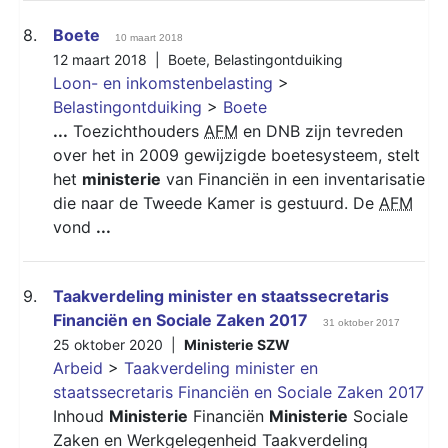
8.
Boete
10 maart 2018
12 maart 2018 |
Boete
,
Belastingontduiking
Loon- en inkomstenbelasting
>
Belastingontduiking
>
Boete
...
Toezichthouders
AFM
en DNB zijn tevreden
over het in 2009 gewijzigde boetesysteem, stelt
het
ministerie
van Financiën in een inventarisatie
die naar de Tweede Kamer is gestuurd. De
AFM
vond
...
9.
Taakverdeling minister en staatssecretaris
Financiën en Sociale Zaken 2017
31 oktober 2017
25 oktober 2020 |
Ministerie
SZW
Arbeid
>
Taakverdeling minister en
staatssecretaris Financiën en Sociale Zaken 2017
Inhoud
Ministerie
Financiën
Ministerie
Sociale
Zaken en Werkgelegenheid Taakverdeling