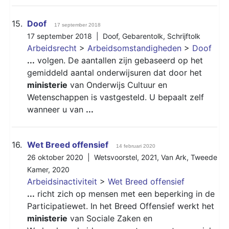
15.
Doof
17 september 2018
17 september 2018 |
Doof
,
Gebarentolk
,
Schrijftolk
Arbeidsrecht
>
Arbeidsomstandigheden
>
Doof
...
volgen. De aantallen zijn gebaseerd op het
gemiddeld aantal onderwijsuren dat door het
ministerie
van Onderwijs Cultuur en
Wetenschappen is vastgesteld. U bepaalt zelf
wanneer u van
...
16.
Wet Breed offensief
14 februari 2020
26 oktober 2020 |
Wetsvoorstel
,
2021
,
Van Ark
,
Tweede
Kamer
,
2020
Arbeidsinactiviteit
>
Wet Breed offensief
...
richt zich op mensen met een beperking in de
Participatiewet. In het Breed Offensief werkt het
ministerie
van Sociale Zaken en