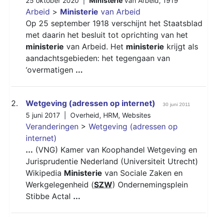
25 oktober 2020 |
Ministerie
van Arbeid
,
1919
Arbeid
>
Ministerie
van Arbeid
Op 25 september 1918 verschijnt het Staatsblad
met daarin het besluit tot oprichting van het
ministerie
van Arbeid. Het
ministerie
krijgt als
aandachtsgebieden: het tegengaan van
‘overmatigen
...
2.
Wetgeving (adressen op internet)
30 juni 2011
5 juni 2017 |
Overheid
,
HRM
,
Websites
Veranderingen
>
Wetgeving (adressen op
internet)
...
(VNG) Kamer van Koophandel Wetgeving en
Jurisprudentie Nederland (Universiteit Utrecht)
Wikipedia
Ministerie
van Sociale Zaken en
Werkgelegenheid (
SZW
) Ondernemingsplein
Stibbe Actal
...