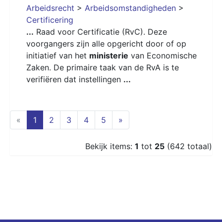
Arbeidsrecht
>
Arbeidsomstandigheden
>
Certificering
...
Raad voor Certificatie (RvC). Deze
voorgangers zijn alle opgericht door of op
initiatief van het
ministerie
van Economische
Zaken. De primaire taak van de RvA is te
verifiëren dat instellingen
...
(current)
«
1
2
3
4
5
»
Bekijk items:
1
tot
25
(642 totaal)