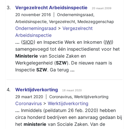
3.
Vergezelrecht Arbeidsinspectie
20 maart 2009
20 november 2016 |
Ondernemingsraad
,
Arbeidsinspectie
,
Vergezelrecht
,
Medezeggenschap
Ondernemingsraad
>
Vergezelrecht
Arbeidsinspectie
...
(
SIOD
) en Inspectie Werk en Inkomen (
IWI
)
samengevoegd tot één inspectiedienst voor het
Ministerie
van Sociale Zaken en
Werkgelegenheid (
SZW
). De nieuwe naam is
Inspectie
SZW
. Ga terug
...
4.
Werktijdverkorting
18 maart 2020
29 maart 2020 |
Coronavirus
,
Werktijdverkorting
Coronavirus
>
Werktijdverkorting
...
Inmiddels (peildatum 26 feb. 2020) hebben
circa honderd bedrijven een aanvraag gedaan bij
het
ministerie
van Sociale Zaken. Van de