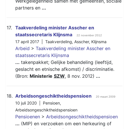
Werkgelegenheid samen met gemeenten, sociale
partners en
...
17.
Taakverdeling minister Asscher en
staatssecretaris Klijnsma
22 november 2012
17 april 2017 |
Taakverdeling
,
Asscher
,
Klijnsma
Arbeid
>
Taakverdeling minister Asscher en
staatssecretaris Klijnsma
...
takenpakket; Gelijke behandeling (leeftijd,
geslacht en etnische afkomst) / discriminatie.
(Bron:
Ministerie
SZW
, 8 nov. 2012)
...
18.
Arbeidsongeschiktheidspensioen
20 maart 2009
10 juli 2020 |
Pensioen
,
Arbeidsongeschiktheidspensioen
Pensioenen
>
Arbeidsongeschiktheidspensioen
...
(MIP) en verzoeken om een herkeuring of