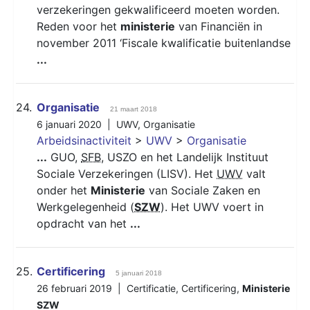
verzekeringen gekwalificeerd moeten worden.
Reden voor het
ministerie
van Financiën in
november 2011 ‘Fiscale kwalificatie buitenlandse
...
24.
Organisatie
21 maart 2018
6 januari 2020 |
UWV
,
Organisatie
Arbeidsinactiviteit
>
UWV
>
Organisatie
...
GUO,
SFB
, USZO en het Landelijk Instituut
Sociale Verzekeringen (LISV). Het
UWV
valt
onder het
Ministerie
van Sociale Zaken en
Werkgelegenheid (
SZW
). Het UWV voert in
opdracht van het
...
25.
Certificering
5 januari 2018
26 februari 2019 |
Certificatie
,
Certificering
,
Ministerie
SZW