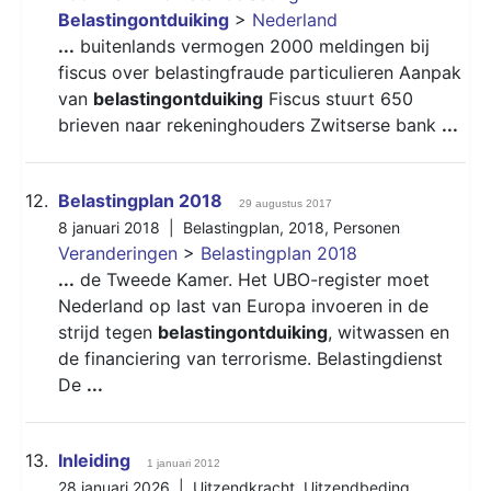
Belastingontduiking
>
Nederland
...
buitenlands vermogen 2000 meldingen bij
fiscus over belastingfraude particulieren Aanpak
van
belastingontduiking
Fiscus stuurt 650
brieven naar rekeninghouders Zwitserse bank
...
12.
Belastingplan 2018
29 augustus 2017
8 januari 2018 |
Belastingplan
,
2018
,
Personen
Veranderingen
>
Belastingplan 2018
...
de Tweede Kamer. Het UBO-register moet
Nederland op last van Europa invoeren in de
strijd tegen
belastingontduiking
, witwassen en
de financiering van terrorisme. Belastingdienst
De
...
13.
Inleiding
1 januari 2012
28 januari 2026 |
Uitzendkracht
,
Uitzendbeding
,