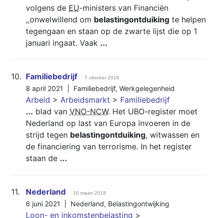
volgens de
EU
-ministers van Financiën
,,onwelwillend om
belastingontduiking
te helpen
tegengaan en staan op de zwarte lijst die op 1
januari ingaat. Vaak
...
10.
Familiebedrijf
7 oktober 2016
8 april 2021 |
Familiebedrijf
,
Werkgelegenheid
Arbeid
>
Arbeidsmarkt
>
Familiebedrijf
...
blad van
VNO-NCW
. Het UBO-register moet
Nederland op last van Europa invoeren in de
strijd tegen
belastingontduiking
, witwassen en
de financiering van terrorisme. In het register
staan de
...
11.
Nederland
10 maart 2018
6 juni 2021 |
Nederland
,
Belastingontwijking
Loon- en inkomstenbelasting
>