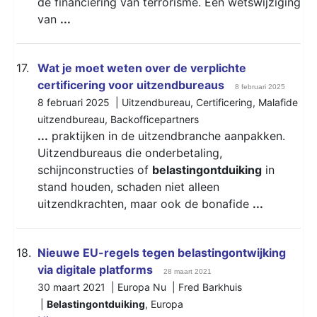
de financiering van terrorisme. Een wetswijziging
van
...
17.
Wat je moet weten over de verplichte
certificering voor uitzendbureaus
8 februari 2025
8 februari 2025 |
Uitzendbureau
,
Certificering
,
Malafide
uitzendbureau
,
Backofficepartners
...
praktijken in de uitzendbranche aanpakken.
Uitzendbureaus die onderbetaling,
schijnconstructies of
belastingontduiking
in
stand houden, schaden niet alleen
uitzendkrachten, maar ook de bonafide
...
18.
Nieuwe EU-regels tegen belastingontwijking
via digitale platforms
28 maart 2021
30 maart 2021 | Europa Nu | Fred Barkhuis
|
Belastingontduiking
,
Europa