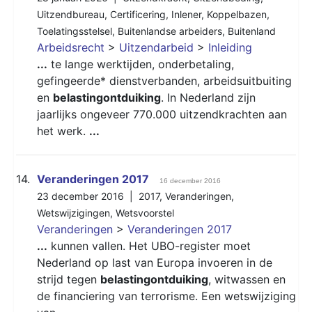
Uitzendbureau
,
Certificering
,
Inlener
,
Koppelbazen
,
Toelatingsstelsel
,
Buitenlandse arbeiders
,
Buitenland
Arbeidsrecht
>
Uitzendarbeid
>
Inleiding
...
te lange werktijden, onderbetaling,
gefingeerde* dienstverbanden, arbeidsuitbuiting
en
belastingontduiking
. In Nederland zijn
jaarlijks ongeveer 770.000 uitzendkrachten aan
het werk.
...
14.
Veranderingen 2017
16 december 2016
23 december 2016 |
2017
,
Veranderingen
,
Wetswijzigingen
,
Wetsvoorstel
Veranderingen
>
Veranderingen 2017
...
kunnen vallen. Het UBO-register moet
Nederland op last van Europa invoeren in de
strijd tegen
belastingontduiking
, witwassen en
de financiering van terrorisme. Een wetswijziging