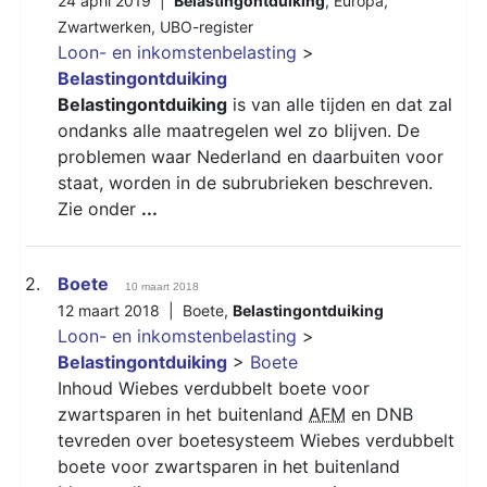
24 april 2019 |
Belastingontduiking
,
Europa
,
Zwartwerken
,
UBO-register
Loon- en inkomstenbelasting
>
Belastingontduiking
Belastingontduiking
is van alle tijden en dat zal
ondanks alle maatregelen wel zo blijven. De
problemen waar Nederland en daarbuiten voor
staat, worden in de subrubrieken beschreven.
Zie onder
...
2.
Boete
10 maart 2018
12 maart 2018 |
Boete
,
Belastingontduiking
Loon- en inkomstenbelasting
>
Belastingontduiking
>
Boete
Inhoud Wiebes verdubbelt boete voor
zwartsparen in het buitenland
AFM
en DNB
tevreden over boetesysteem Wiebes verdubbelt
boete voor zwartsparen in het buitenland