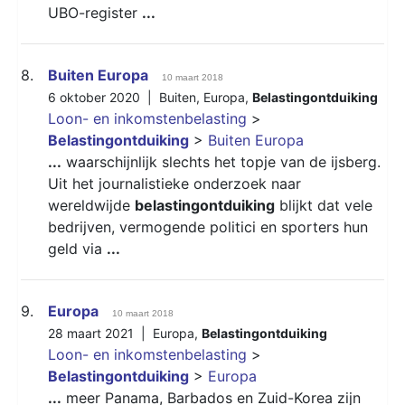
UBO-register
...
8.
Buiten Europa
10 maart 2018
6 oktober 2020 |
Buiten
,
Europa
,
Belastingontduiking
Loon- en inkomstenbelasting
>
Belastingontduiking
>
Buiten Europa
...
waarschijnlijk slechts het topje van de ijsberg.
Uit het journalistieke onderzoek naar
wereldwijde
belastingontduiking
blijkt dat vele
bedrijven, vermogende politici en sporters hun
geld via
...
9.
Europa
10 maart 2018
28 maart 2021 |
Europa
,
Belastingontduiking
Loon- en inkomstenbelasting
>
Belastingontduiking
>
Europa
...
meer Panama, Barbados en Zuid-Korea zijn