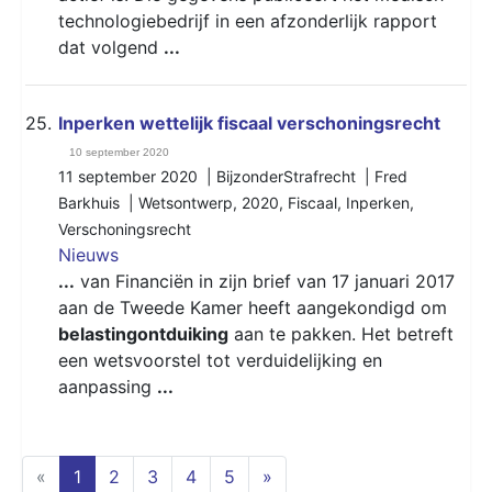
technologiebedrijf in een afzonderlijk rapport
dat volgend
...
25.
Inperken wettelijk fiscaal verschoningsrecht
10 september 2020
11 september 2020 | BijzonderStrafrecht | Fred
Barkhuis |
Wetsontwerp
,
2020
,
Fiscaal
,
Inperken
,
Verschoningsrecht
Nieuws
...
van Financiën in zijn brief van 17 januari 2017
aan de Tweede Kamer heeft aangekondigd om
belastingontduiking
aan te pakken. Het betreft
een wetsvoorstel tot verduidelijking en
aanpassing
...
(current)
«
1
2
3
4
5
»