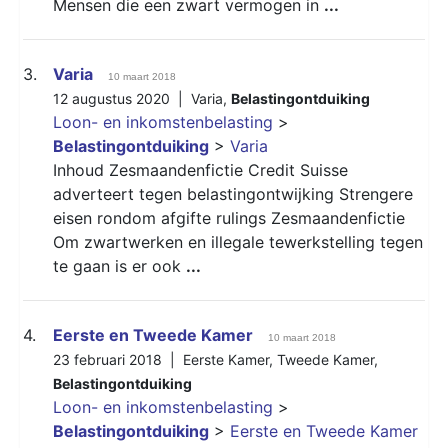
Mensen die een zwart vermogen in
...
3.
Varia
10 maart 2018
12 augustus 2020 |
Varia
,
Belastingontduiking
Loon- en inkomstenbelasting
>
Belastingontduiking
>
Varia
Inhoud Zesmaandenfictie Credit Suisse
adverteert tegen belastingontwijking Strengere
eisen rondom afgifte rulings Zesmaandenfictie
Om zwartwerken en illegale tewerkstelling tegen
te gaan is er ook
...
4.
Eerste en Tweede Kamer
10 maart 2018
23 februari 2018 |
Eerste Kamer
,
Tweede Kamer
,
Belastingontduiking
Loon- en inkomstenbelasting
>
Belastingontduiking
>
Eerste en Tweede Kamer