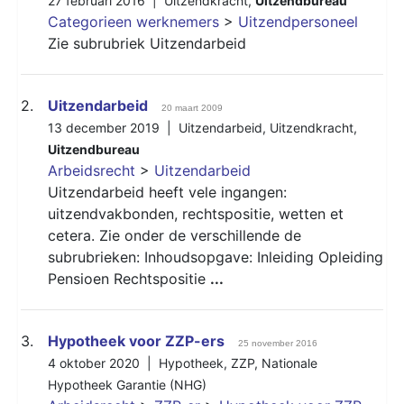
27 februari 2016 |
Uitzendkracht
,
Uitzendbureau
Categorieen werknemers
>
Uitzendpersoneel
Zie subrubriek Uitzendarbeid
2.
Uitzendarbeid
20 maart 2009
13 december 2019 |
Uitzendarbeid
,
Uitzendkracht
,
Uitzendbureau
Arbeidsrecht
>
Uitzendarbeid
Uitzendarbeid heeft vele ingangen:
uitzendvakbonden, rechtspositie, wetten et
cetera. Zie onder de verschillende de
subrubrieken: Inhoudsopgave: Inleiding Opleiding
Pensioen Rechtspositie
...
3.
Hypotheek voor ZZP-ers
25 november 2016
4 oktober 2020 |
Hypotheek
,
ZZP
,
Nationale
Hypotheek Garantie (NHG)