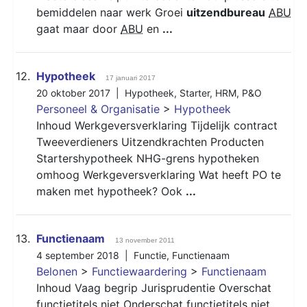
bemiddelen naar werk Groei
uitzendbureau
ABU
gaat maar door
ABU
en
...
12.
Hypotheek
17 januari 2017
20 oktober 2017 |
Hypotheek
,
Starter
,
HRM
,
P&O
Personeel & Organisatie
>
Hypotheek
Inhoud Werkgeversverklaring Tijdelijk contract
Tweeverdieners Uitzendkrachten Producten
Startershypotheek NHG-grens hypotheken
omhoog Werkgeversverklaring Wat heeft PO te
maken met hypotheek? Ook
...
13.
Functienaam
13 november 2011
4 september 2018 |
Functie
,
Functienaam
Belonen
>
Functiewaardering
>
Functienaam
Inhoud Vaag begrip Jurisprudentie Overschat
functietitels niet Onderschat functietitels niet