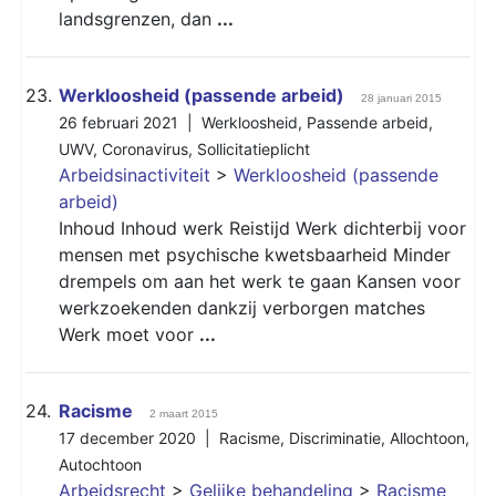
landsgrenzen, dan
...
23.
Werkloosheid (passende arbeid)
28 januari 2015
26 februari 2021 |
Werkloosheid
,
Passende arbeid
,
UWV
,
Coronavirus
,
Sollicitatieplicht
Arbeidsinactiviteit
>
Werkloosheid (passende
arbeid)
Inhoud Inhoud werk Reistijd Werk dichterbij voor
mensen met psychische kwetsbaarheid Minder
drempels om aan het werk te gaan Kansen voor
werkzoekenden dankzij verborgen matches
Werk moet voor
...
24.
Racisme
2 maart 2015
17 december 2020 |
Racisme
,
Discriminatie
,
Allochtoon
,
Autochtoon
Arbeidsrecht
>
Gelijke behandeling
>
Racisme