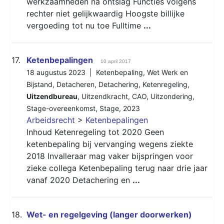
werkzaamheden na ontslag Functies volgens
rechter niet gelijkwaardig Hoogste billijke
vergoeding tot nu toe Fulltime
...
17.
Ketenbepalingen
10 april 2017
18 augustus 2023 |
Ketenbepaling
,
Wet Werk en
Bijstand
,
Detacheren
,
Detachering
,
Ketenregeling
,
Uitzendbureau
,
Uitzendkracht
,
CAO
,
Uitzondering
,
Stage-overeenkomst
,
Stage
,
2023
Arbeidsrecht
>
Ketenbepalingen
Inhoud Ketenregeling tot 2020 Geen
ketenbepaling bij vervanging wegens ziekte
2018 Invalleraar mag vaker bijspringen voor
zieke collega Ketenbepaling terug naar drie jaar
vanaf 2020 Detachering en
...
18.
Wet- en regelgeving (langer doorwerken)