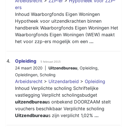
Arbeidsrecht
>
ZZP-er
>
Hypotheek voor ZZP-
ers
Inhoud Waarborgfonds Eigen Woningen
Hypotheek voor uitzendkrachten binnen
handbereik Waarborgfonds Eigen Woningen Het
Waarborgfonds Eigen Woningen (WEW) maakt
het voor zzp-ers mogelijk om een
...
4.
Opleiding
5 februari 2015
24 maart 2020 |
Uitzendbureau
,
Opleiding
,
Opleidingen
,
Scholing
Arbeidsrecht
>
Uitzendarbeid
>
Opleiding
Inhoud Verplichte scholing Schriftelijke
vastlegging Verplicht scholingsbudget
uitzendbureau
s onbekend DOORZAAM stelt
vouchers beschikbaar Verplichte scholing
Uitzendbureau
s zijn verplicht 1,02%
...