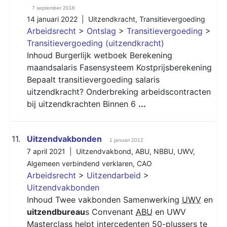
7 september 2016
14 januari 2022 |
Uitzendkracht
,
Transitievergoeding
Arbeidsrecht
>
Ontslag
>
Transitievergoeding
>
Transitievergoeding (uitzendkracht)
Inhoud Burgerlijk wetboek Berekening
maandsalaris Fasensysteem Kostprijsberekening
Bepaalt transitievergoeding salaris
uitzendkracht? Onderbreking arbeidscontracten
bij uitzendkrachten Binnen 6
...
11.
Uitzendvakbonden
1 januari 2012
7 april 2021 |
Uitzendvakbond
,
ABU
,
NBBU
,
UWV
,
Algemeen verbindend verklaren
,
CAO
Arbeidsrecht
>
Uitzendarbeid
>
Uitzendvakbonden
Inhoud Twee vakbonden Samenwerking
UWV
en
uitzendbureau
s Convenant
ABU
en UWV
Masterclass helpt intercedenten 50-plussers te