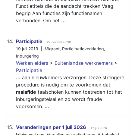
Functietitels die de aandacht trekken Vaag
begrip Aan functies zijn functienamen
verbonden. Om het
...
14.
Participatie
27 december 2013
19 juli 2019 |
Migrant
,
Participatieverklaring
,
Inburgering
Werken elders
>
Buitenlandse werknemers
>
Participatie
...
aan nieuwkomers verzorgen. Deze strengere
procedure is nodig om te voorkomen dat
malafide
taalscholen kunnen toetreden tot het
inburgeringstelsel en zo wordt fraude
voorkomen.
...
15.
Veranderingen per 1 juli 2026
15 juli 2026
Minimum Loon
,
Vervallen vakantiedagen
,
Arbobeleid
,