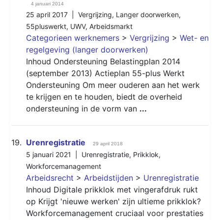
4 januari 2014
25 april 2017 |
Vergrijzing
,
Langer doorwerken
,
55pluswerkt
,
UWV
,
Arbeidsmarkt
Categorieen werknemers
>
Vergrijzing
>
Wet- en
regelgeving (langer doorwerken)
Inhoud Ondersteuning Belastingplan 2014
(september 2013) Actieplan 55-plus Werkt
Ondersteuning Om meer ouderen aan het werk
te krijgen en te houden, biedt de overheid
ondersteuning in de vorm van
...
19.
Urenregistratie
29 april 2018
5 januari 2021 |
Urenregistratie
,
Prikklok
,
Workforcemanagement
Arbeidsrecht
>
Arbeidstijden
>
Urenregistratie
Inhoud Digitale prikklok met vingerafdruk rukt
op Krijgt 'nieuwe werken' zijn ultieme prikklok?
Workforcemanagement cruciaal voor prestaties