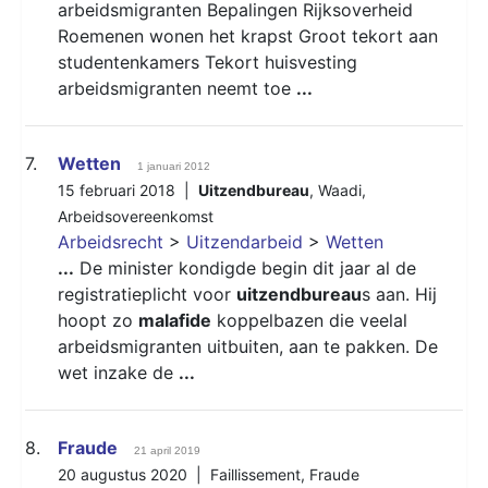
arbeidsmigranten Bepalingen Rijksoverheid
Roemenen wonen het krapst Groot tekort aan
studentenkamers Tekort huisvesting
arbeidsmigranten neemt toe
...
7.
Wetten
1 januari 2012
15 februari 2018 |
Uitzendbureau
,
Waadi
,
Arbeidsovereenkomst
Arbeidsrecht
>
Uitzendarbeid
>
Wetten
...
De minister kondigde begin dit jaar al de
registratieplicht voor
uitzendbureau
s aan. Hij
hoopt zo
malafide
koppelbazen die veelal
arbeidsmigranten uitbuiten, aan te pakken. De
wet inzake de
...
8.
Fraude
21 april 2019
20 augustus 2020 |
Faillissement
,
Fraude