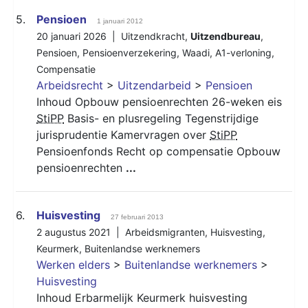
5.
Pensioen
1 januari 2012
20 januari 2026 |
Uitzendkracht
,
Uitzendbureau
,
Pensioen
,
Pensioenverzekering
,
Waadi
,
A1-verloning
,
Compensatie
Arbeidsrecht
>
Uitzendarbeid
>
Pensioen
Inhoud Opbouw pensioenrechten 26-weken eis
StiPP
Basis- en plusregeling Tegenstrijdige
jurisprudentie Kamervragen over
StiPP
Pensioenfonds Recht op compensatie Opbouw
pensioenrechten
...
6.
Huisvesting
27 februari 2013
2 augustus 2021 |
Arbeidsmigranten
,
Huisvesting
,
Keurmerk
,
Buitenlandse werknemers
Werken elders
>
Buitenlandse werknemers
>
Huisvesting
Inhoud Erbarmelijk Keurmerk huisvesting