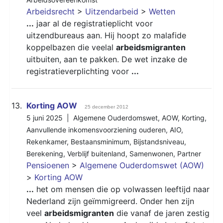
Arbeidsrecht
>
Uitzendarbeid
>
Wetten
...
jaar al de registratieplicht voor
uitzendbureaus aan. Hij hoopt zo malafide
koppelbazen die veelal
arbeidsmigranten
uitbuiten, aan te pakken. De wet inzake de
registratieverplichting voor
...
13.
Korting AOW
25 december 2012
5 juni 2025 |
Algemene Ouderdomswet
,
AOW
,
Korting
,
Aanvullende inkomensvoorziening ouderen
,
AIO
,
Rekenkamer
,
Bestaansminimum
,
Bijstandsniveau
,
Berekening
,
Verblijf buitenland
,
Samenwonen
,
Partner
Pensioenen
>
Algemene Ouderdomswet (AOW)
>
Korting AOW
...
het om mensen die op volwassen leeftijd naar
Nederland zijn geïmmigreerd. Onder hen zijn
veel
arbeidsmigranten
die vanaf de jaren zestig