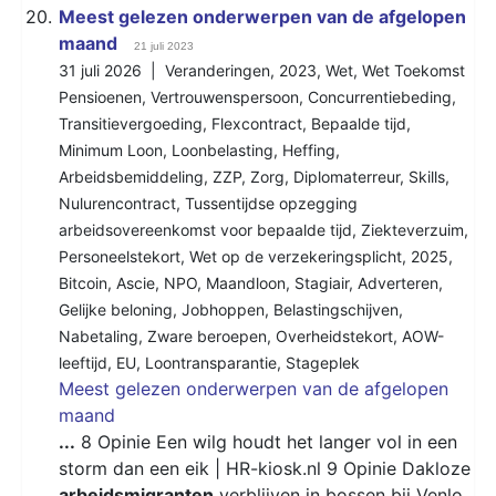
20.
Meest gelezen onderwerpen van de afgelopen
maand
21 juli 2023
31 juli 2026 |
Veranderingen
,
2023
,
Wet
,
Wet Toekomst
Pensioenen
,
Vertrouwenspersoon
,
Concurrentiebeding
,
Transitievergoeding
,
Flexcontract
,
Bepaalde tijd
,
Minimum Loon
,
Loonbelasting
,
Heffing
,
Arbeidsbemiddeling
,
ZZP
,
Zorg
,
Diplomaterreur
,
Skills
,
Nulurencontract
,
Tussentijdse opzegging
arbeidsovereenkomst voor bepaalde tijd
,
Ziekteverzuim
,
Personeelstekort
,
Wet op de verzekeringsplicht
,
2025
,
Bitcoin
,
Ascie
,
NPO
,
Maandloon
,
Stagiair
,
Adverteren
,
Gelijke beloning
,
Jobhoppen
,
Belastingschijven
,
Nabetaling
,
Zware beroepen
,
Overheidstekort
,
AOW-
leeftijd
,
EU
,
Loontransparantie
,
Stageplek
Meest gelezen onderwerpen van de afgelopen
maand
...
8 Opinie Een wilg houdt het langer vol in een
storm dan een eik | HR-kiosk.nl 9 Opinie Dakloze
arbeidsmigranten
verblijven in bossen bij Venlo