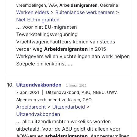
vreemdelingen
,
WAV
,
Arbeidsmigranten
,
Oekraïne
Werken elders
>
Buitenlandse werknemers
>
Niet EU-migranten
...
voor niet
EU
-migranten
Tewerkstellingsvergunning
Vrachtwagenchauffeurs komen van steeds
verder weg
Arbeidsmigranten
in 2015
Werkgevers willen vluchtelingen aan werk helpen
Soepele binnenkomst
...
10.
Uitzendvakbonden
1 januari 2012
7 april 2021 |
Uitzendvakbond
,
ABU
,
NBBU
,
UWV
,
Algemeen verbindend verklaren
,
CAO
Arbeidsrecht
>
Uitzendarbeid
>
Uitzendvakbonden
...
alle uitzendkrachten wekelijks worden
uitbetaald. Voor de
ABU
geldt dit alleen voor
AOW-ers en
arbeidsmigranten
. Aanzegtermijnen