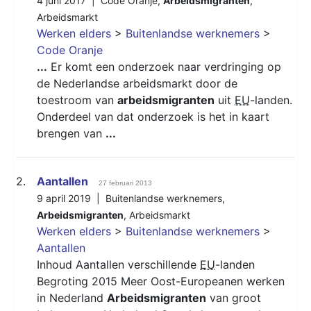
4 juni 2017 |
Code Oranje
,
Arbeidsmigranten
,
Arbeidsmarkt
Werken elders
>
Buitenlandse werknemers
>
Code Oranje
...
Er komt een onderzoek naar verdringing op
de Nederlandse arbeidsmarkt door de
toestroom van
arbeidsmigranten
uit
EU
-landen.
Onderdeel van dat onderzoek is het in kaart
brengen van
...
2.
Aantallen
27 februari 2013
9 april 2019 |
Buitenlandse werknemers
,
Arbeidsmigranten
,
Arbeidsmarkt
Werken elders
>
Buitenlandse werknemers
>
Aantallen
Inhoud Aantallen verschillende
EU
-landen
Begroting 2015 Meer Oost-Europeanen werken
in Nederland
Arbeidsmigranten
van groot