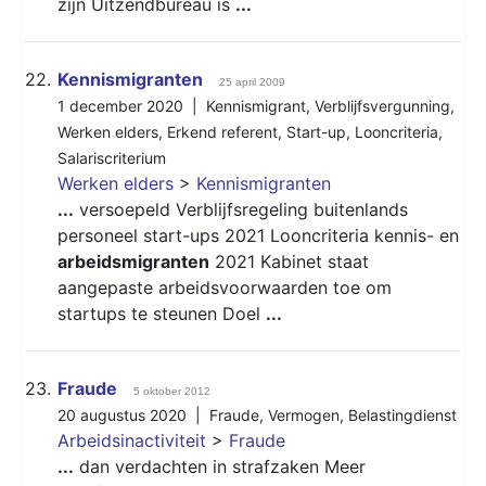
zijn Uitzendbureau is
...
22.
Kennismigranten
25 april 2009
1 december 2020 |
Kennismigrant
,
Verblijfsvergunning
,
Werken elders
,
Erkend referent
,
Start-up
,
Looncriteria
,
Salariscriterium
Werken elders
>
Kennismigranten
...
versoepeld Verblijfsregeling buitenlands
personeel start-ups 2021 Looncriteria kennis- en
arbeidsmigranten
2021 Kabinet staat
aangepaste arbeidsvoorwaarden toe om
startups te steunen Doel
...
23.
Fraude
5 oktober 2012
20 augustus 2020 |
Fraude
,
Vermogen
,
Belastingdienst
Arbeidsinactiviteit
>
Fraude
...
dan verdachten in strafzaken Meer