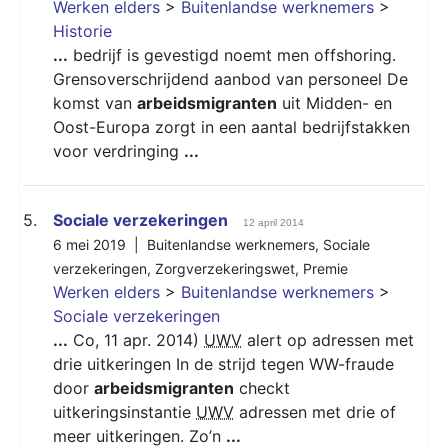
Werken elders
>
Buitenlandse werknemers
>
Historie
...
bedrijf is gevestigd noemt men offshoring.
Grensoverschrijdend aanbod van personeel De
komst van
arbeidsmigranten
uit Midden- en
Oost-Europa zorgt in een aantal bedrijfstakken
voor verdringing
...
5.
Sociale verzekeringen
12 april 2014
6 mei 2019 |
Buitenlandse werknemers
,
Sociale
verzekeringen
,
Zorgverzekeringswet
,
Premie
Werken elders
>
Buitenlandse werknemers
>
Sociale verzekeringen
...
Co, 11 apr. 2014)
UWV
alert op adressen met
drie uitkeringen In de strijd tegen WW-fraude
door
arbeidsmigranten
checkt
uitkeringsinstantie
UWV
adressen met drie of
meer uitkeringen. Zo’n
...