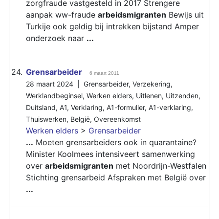
zorgfraude vastgesteld in 2017 Strengere
aanpak ww-fraude
arbeidsmigranten
Bewijs uit
Turkije ook geldig bij intrekken bijstand Amper
onderzoek naar
...
24.
Grensarbeider
6 maart 2011
28 maart 2024 |
Grensarbeider
,
Verzekering
,
Werklandbeginsel
,
Werken elders
,
Uitlenen
,
Uitzenden
,
Duitsland
,
A1
,
Verklaring
,
A1-formulier
,
A1-verklaring
,
Thuiswerken
,
België
,
Overeenkomst
Werken elders
>
Grensarbeider
...
Moeten grensarbeiders ook in quarantaine?
Minister Koolmees intensiveert samenwerking
over
arbeidsmigranten
met Noordrijn-Westfalen
Stichting grensarbeid Afspraken met België over
...