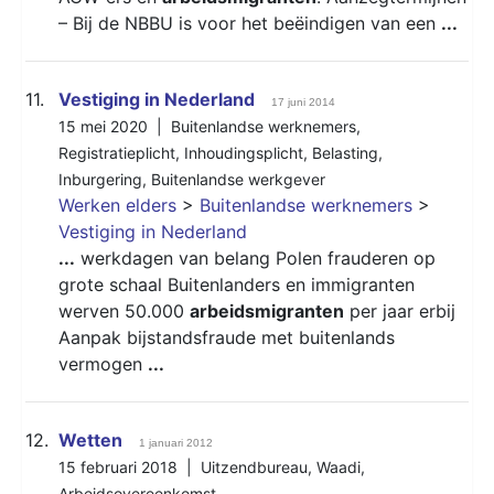
– Bij de NBBU is voor het beëindigen van een
...
11.
Vestiging in Nederland
17 juni 2014
15 mei 2020 |
Buitenlandse werknemers
,
Registratieplicht
,
Inhoudingsplicht
,
Belasting
,
Inburgering
,
Buitenlandse werkgever
Werken elders
>
Buitenlandse werknemers
>
Vestiging in Nederland
...
werkdagen van belang Polen frauderen op
grote schaal Buitenlanders en immigranten
werven 50.000
arbeidsmigranten
per jaar erbij
Aanpak bijstandsfraude met buitenlands
vermogen
...
12.
Wetten
1 januari 2012
15 februari 2018 |
Uitzendbureau
,
Waadi
,
Arbeidsovereenkomst