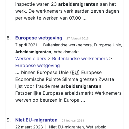
inspectie waren 23
arbeidsmigranten
aan het
werk. De werknemers verklaarden zeven dagen
per week te werken van 07.00
...
8.
Europese wetgeving
27 februari 2013
7 april 2021 |
Buitenlandse werknemers
,
Europese Unie
,
Arbeidsmigranten
,
Arbeidsmarkt
Werken elders
>
Buitenlandse werknemers
>
Europese wetgeving
...
binnen Europese Unie (
EU
) Europese
Economische Ruimte Slimme grenzen Zwarte
lijst voor fraude met
arbeidsmigranten
Fatsoenlijke Europese arbeidsmarkt Werknemers
werven op beurzen in Europa
...
9.
Niet EU-migranten
27 februari 2013
22 maart 2023 |
Niet EU-migranten
,
Wet arbeid