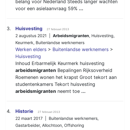
belang voor Nederland Steeds langer wachten
voor een asielaanvraag 59%
...
3.
Huisvesting
27 februari 2013
2 augustus 2021 |
Arbeidsmigranten
,
Huisvesting
,
Keurmerk
,
Buitenlandse werknemers
Werken elders
>
Buitenlandse werknemers
>
Huisvesting
Inhoud Erbarmelijk Keurmerk huisvesting
arbeidsmigranten
Bepalingen Rijksoverheid
Roemenen wonen het krapst Groot tekort aan
studentenkamers Tekort huisvesting
arbeidsmigranten
neemt toe
...
4.
Historie
27 februari 2013
22 maart 2017 |
Buitenlandse werknemers
,
Gastarbeider
,
Allochtoon
,
Offshoring