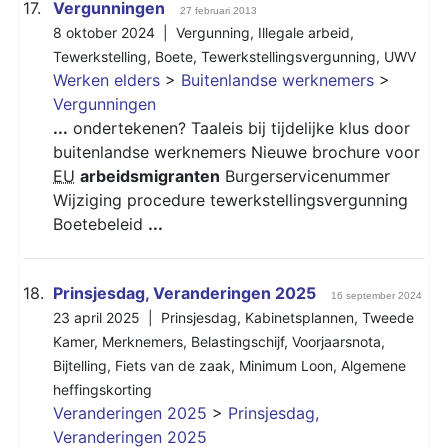
17.
Vergunningen
27 februari 2013
8 oktober 2024 |
Vergunning
,
Illegale arbeid
,
Tewerkstelling
,
Boete
,
Tewerkstellingsvergunning
,
UWV
Werken elders
>
Buitenlandse werknemers
>
Vergunningen
...
ondertekenen? Taaleis bij tijdelijke klus door
buitenlandse werknemers Nieuwe brochure voor
EU
arbeidsmigranten
Burgerservicenummer
Wijziging procedure tewerkstellingsvergunning
Boetebeleid
...
18.
Prinsjesdag, Veranderingen 2025
16 september 2024
23 april 2025 |
Prinsjesdag
,
Kabinetsplannen
,
Tweede
Kamer
,
Merknemers
,
Belastingschijf
,
Voorjaarsnota
,
Bijtelling
,
Fiets van de zaak
,
Minimum Loon
,
Algemene
heffingskorting
Veranderingen 2025
>
Prinsjesdag,
Veranderingen 2025