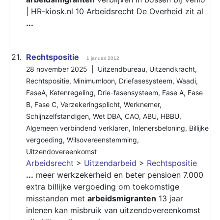
| HR-kiosk.nl 10 Arbeidsrecht De Overheid zit al
...
21.
Rechtspositie
1 januari 2012
28 november 2025 |
Uitzendbureau
,
Uitzendkracht
,
Rechtspositie
,
Minimumloon
,
Driefasesysteem
,
Waadi
,
FaseA
,
Ketenregeling
,
Drie-fasensysteem
,
Fase A
,
Fase
B
,
Fase C
,
Verzekeringsplicht
,
Werknemer
,
Schijnzelfstandigen
,
Wet DBA
,
CAO
,
ABU
,
HBBU
,
Algemeen verbindend verklaren
,
Inlenersbeloning
,
Billijke
vergoeding
,
Wilsovereenstemming
,
Uitzendovereenkomst
Arbeidsrecht
>
Uitzendarbeid
>
Rechtspositie
...
meer werkzekerheid en beter pensioen 7.000
extra billijke vergoeding om toekomstige
misstanden met
arbeidsmigranten
13 jaar
inlenen kan misbruik van uitzendovereenkomst