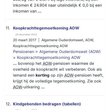
inkomen € 24.904 naar uiteindelijk € 0,0 bij een
inkomen van
...
11.
Koopkrachttegemoetkoming AOW
25 december 2012
20 maart 2017 |
Algemene Ouderdomswet
,
AOW
,
Koopkrachttegemoetkoming AOW
Pensioenen
>
Algemene Ouderdomswet (AOW)
>
Koopkrachttegemoetkoming AOW
...
bovenop het
AOW
-pensioen waarmee de
overheid de koopkracht wil verbeteren. Ook als
iemand een
korting
op zijn
AOW
-pensioen heeft,
krijgt hij de volledige tegemoetkoming. Zie ook
AOW
-uitkering
...
12.
Kindgebonden bedragen (tabellen)