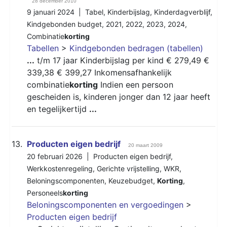
28 december 2010
9 januari 2024 |
Tabel
,
Kinderbijslag
,
Kinderdagverblijf
,
Kindgebonden budget
,
2021
,
2022
,
2023
,
2024
,
Combinatie
korting
Tabellen
>
Kindgebonden bedragen (tabellen)
...
t/m 17 jaar Kinderbijslag per kind € 279,49 €
339,38 € 399,27 Inkomensafhankelijk
combinatie
korting
Indien een persoon
gescheiden is, kinderen jonger dan 12 jaar heeft
en tegelijkertijd
...
13.
Producten eigen bedrijf
20 maart 2009
20 februari 2026 |
Producten eigen bedrijf
,
Werkkostenregeling
,
Gerichte vrijstelling
,
WKR
,
Beloningscomponenten
,
Keuzebudget
,
Korting
,
Personeels
korting
Beloningscomponenten en vergoedingen
>
Producten eigen bedrijf