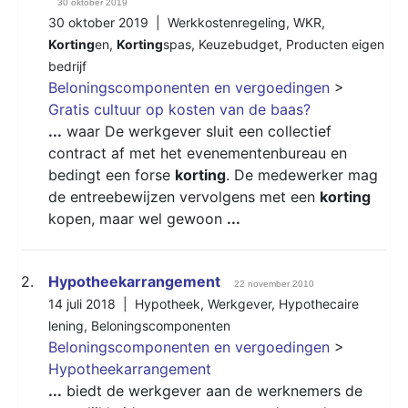
30 oktober 2019
30 oktober 2019 |
Werkkostenregeling
,
WKR
,
Korting
en
,
Korting
spas
,
Keuzebudget
,
Producten eigen
bedrijf
Beloningscomponenten en vergoedingen
>
Gratis cultuur op kosten van de baas?
...
waar De werkgever sluit een collectief
contract af met het evenementenbureau en
bedingt een forse
korting
. De medewerker mag
de entreebewijzen vervolgens met een
korting
kopen, maar wel gewoon
...
2.
Hypotheekarrangement
22 november 2010
14 juli 2018 |
Hypotheek
,
Werkgever
,
Hypothecaire
lening
,
Beloningscomponenten
Beloningscomponenten en vergoedingen
>
Hypotheekarrangement
...
biedt de werkgever aan de werknemers de