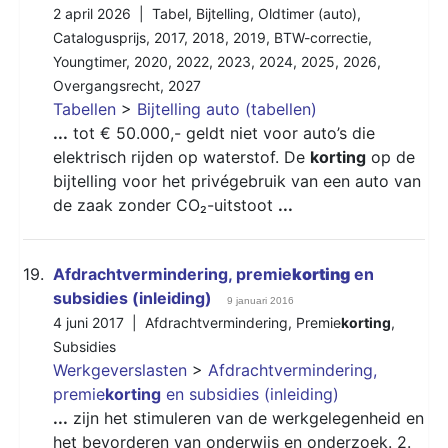
2 april 2026 |
Tabel
,
Bijtelling
,
Oldtimer (auto)
,
Catalogusprijs
,
2017
,
2018
,
2019
,
BTW-correctie
,
Youngtimer
,
2020
,
2022
,
2023
,
2024
,
2025
,
2026
,
Overgangsrecht
,
2027
Tabellen
>
Bijtelling auto (tabellen)
...
tot € 50.000,- geldt niet voor auto’s die
elektrisch rijden op waterstof. De
korting
op de
bijtelling voor het privégebruik van een auto van
de zaak zonder CO₂-uitstoot
...
19.
Afdrachtvermindering, premie
korting
en
subsidies (inleiding)
9 januari 2016
4 juni 2017 |
Afdrachtvermindering
,
Premie
korting
,
Subsidies
Werkgeverslasten
>
Afdrachtvermindering,
premie
korting
en subsidies (inleiding)
...
zijn het stimuleren van de werkgelegenheid en
het bevorderen van onderwijs en onderzoek. 2.