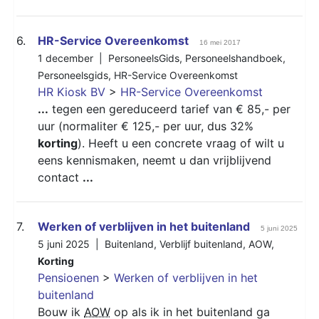
6.
HR-Service Overeenkomst
16 mei 2017
1 december |
PersoneelsGids
,
Personeelshandboek
,
Personeelsgids
,
HR-Service Overeenkomst
HR Kiosk BV
>
HR-Service Overeenkomst
...
tegen een gereduceerd tarief van € 85,- per
uur (normaliter € 125,- per uur, dus 32%
korting
). Heeft u een concrete vraag of wilt u
eens kennismaken, neemt u dan vrijblijvend
contact
...
7.
Werken of verblijven in het buitenland
5 juni 2025
5 juni 2025 |
Buitenland
,
Verblijf buitenland
,
AOW
,
Korting
Pensioenen
>
Werken of verblijven in het
buitenland
Bouw ik
AOW
op als ik in het buitenland ga