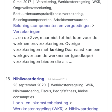
9 mei 2017 |
Verzekering
,
Werkkostenregeling
,
WKR
,
Ongevallenverzekering
,
Bestuurdersaansprakelijkheidsverzekering
,
Beloningscomponenten
,
Arbeidsvoorwaarden
Beloningscomponenten en vergoedingen
>
Verzekeringen
...
en de Zvw, maar niet tot het loon voor de
werknemersverzekeringen. Overige
verzekeringen met
korting
Daarnaast kan een
werkgever aan de werknemer (goedkope)
verzekeringen bieden die als
...
16.
Nihilwaardering
14 februari 2011
23 september 2020 |
Werkkostenregeling
,
WKR
,
Nihilwaardering
,
Fiscus
,
Bedrijfsfitness
,
Kleine
consumpties
Loon- en inkomstenbelasting
>
Werkkostenregeling (WKR)
>
Nihilwaardering