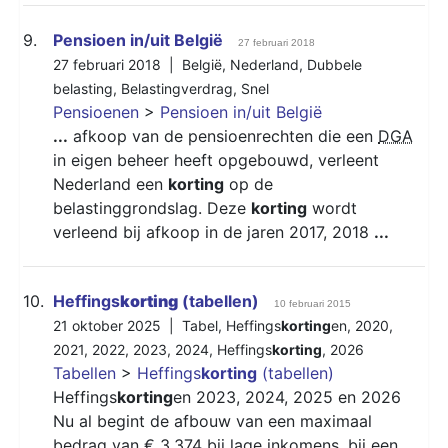
9.
Pensioen in/uit België
27 februari 2018
27 februari 2018 |
België
,
Nederland
,
Dubbele
belasting
,
Belastingverdrag
,
Snel
Pensioenen
>
Pensioen in/uit België
...
afkoop van de pensioenrechten die een
DGA
in eigen beheer heeft opgebouwd, verleent
Nederland een
korting
op de
belastinggrondslag. Deze
korting
wordt
verleend bij afkoop in de jaren 2017, 2018
...
10.
Heffings
korting
(tabellen)
10 februari 2015
21 oktober 2025 |
Tabel
,
Heffings
korting
en
,
2020
,
2021
,
2022
,
2023
,
2024
,
Heffings
korting
,
2026
Tabellen
>
Heffings
korting
(tabellen)
Heffings
korting
en 2023, 2024, 2025 en 2026
Nu al begint de afbouw van een maximaal
bedrag van € 3.374 bij lage inkomens, bij een