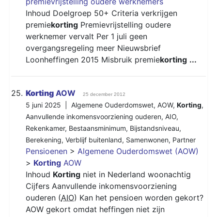
premievrijstelling oudere werknemers
Inhoud Doelgroep 50+ Criteria verkrijgen
premie
korting
Premievrijstelling oudere
werknemer vervalt Per 1 juli geen
overgangsregeling meer Nieuwsbrief
Loonheffingen 2015 Misbruik premie
korting
...
25.
Korting
AOW
25 december 2012
5 juni 2025 |
Algemene Ouderdomswet
,
AOW
,
Korting
,
Aanvullende inkomensvoorziening ouderen
,
AIO
,
Rekenkamer
,
Bestaansminimum
,
Bijstandsniveau
,
Berekening
,
Verblijf buitenland
,
Samenwonen
,
Partner
Pensioenen
>
Algemene Ouderdomswet (AOW)
>
Korting
AOW
Inhoud
Korting
niet in Nederland woonachtig
Cijfers Aanvullende inkomensvoorziening
ouderen (
AIO
) Kan het pensioen worden gekort?
AOW gekort omdat heffingen niet zijn