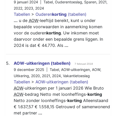
9 januari 2024 |
Tabel
,
Ouderentoeslag
,
Sparen
,
2021
,
2022
,
2023
,
2024
Tabellen
>
Ouderen
korting
(tabellen)
...
u de
AOW
-leeftijd bereikt, kunt u onder
bepaalde voorwaarden in aanmerking komen
voor de ouderen
korting
. Uw inkomen moet
daarvoor onder een bepaalde grens liggen. In
2024 is dat € 44.770. Als
...
5.
AOW-uitkeringen (tabellen)
7 februari 2018
9 december 2025 |
Tabel
,
AOW-uitkeringen
,
AOW
,
Uitkering
,
2020
,
2021
,
2024
,
Vakantietoeslag
Tabellen
>
AOW-uitkeringen (tabellen)
AOW
-uitkeringen per 1 januari 2026 Wie Bruto
AOW
-bedrag Netto met loonheffings-
korting
Netto zonder loonheffings-
korting
Alleenstaand
€ 1.637,57 € 1.558,15 Getrouwd of samenwonend
met partner
...