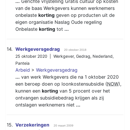
...
Gerichte vrijstelling Gratis cultuur op kosten
van de baas Werkgevers kunnen werknemers
onbelaste
korting
geven op producten uit de
eigen organisatie Naslag Oude regeling
Onbelaste
korting
tot
...
14.
Werkgeversgedrag
20 oktober 2018
25 oktober 2020 |
Werkgever
,
Gedrag
,
Nederland
,
Panteia
Arbeid
>
Werkgeversgedrag
...
van werk Werkgevers die na 1 oktober 2020
een beroep doen op loonkostensubsidie (
NOW
),
kunnen een
korting
van 5 procent over het
ontvangen subsidiebedrag krijgen als zij
ontslagen werknemers niet
...
15.
Verzekeringen
20 maart 2009