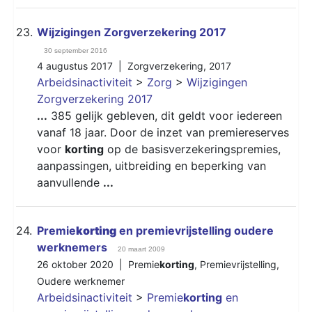
23.
Wijzigingen Zorgverzekering 2017
30 september 2016
4 augustus 2017 |
Zorgverzekering
,
2017
Arbeidsinactiviteit
>
Zorg
>
Wijzigingen
Zorgverzekering 2017
...
385 gelijk gebleven, dit geldt voor iedereen
vanaf 18 jaar. Door de inzet van premiereserves
voor
korting
op de basisverzekeringspremies,
aanpassingen, uitbreiding en beperking van
aanvullende
...
24.
Premie
korting
en premievrijstelling oudere
werknemers
20 maart 2009
26 oktober 2020 |
Premie
korting
,
Premievrijstelling
,
Oudere werknemer
Arbeidsinactiviteit
>
Premie
korting
en