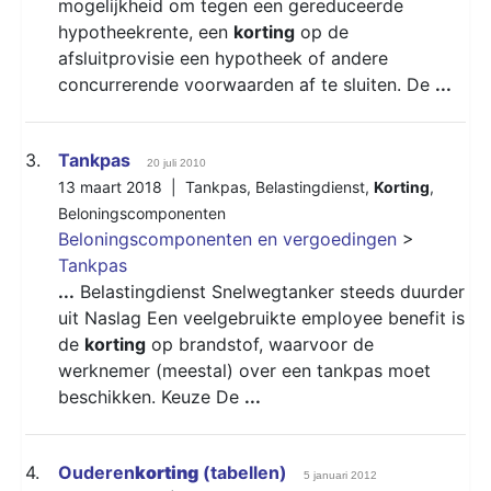
mogelijkheid om tegen een gereduceerde
hypotheekrente, een
korting
op de
afsluitprovisie een hypotheek of andere
concurrerende voorwaarden af te sluiten. De
...
3.
Tankpas
20 juli 2010
13 maart 2018 |
Tankpas
,
Belastingdienst
,
Korting
,
Beloningscomponenten
Beloningscomponenten en vergoedingen
>
Tankpas
...
Belastingdienst Snelwegtanker steeds duurder
uit Naslag Een veelgebruikte employee benefit is
de
korting
op brandstof, waarvoor de
werknemer (meestal) over een tankpas moet
beschikken. Keuze De
...
4.
Ouderen
korting
(tabellen)
5 januari 2012