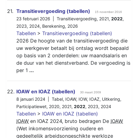
21.
Transitievergoeding (tabellen)
15 november 2016
23 februari 2026 |
Transitievergoeding
,
2021
,
2022
,
2023
,
2024
,
Berekening
,
2026
Tabellen
>
Transitievergoeding (tabellen)
2026 De hoogte van de transitievergoeding die
uw werkgever betaalt bij ontslag wordt bepaald
op basis van 2 onderdelen: uw maandsalaris en
de duur van het dienstverband. De vergoeding is
per 1
...
22.
IOAW en IOAZ (tabellen)
30 maart 2009
8 januari 2024 |
Tabel
,
IOAW
,
IOW
,
IOAZ
,
Uitkering
,
Participatiewet
,
2020
,
2021
,
2022
,
2023
,
2024
Tabellen
>
IOAW en IOAZ (tabellen)
IOAW
en IOAZ 2024, bruto bedragen De
IOAW
(Wet inkomensvoorziening oudere en
gedeeltelijk arbeidsongeschikte werkloze