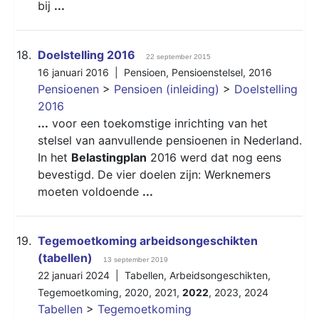
bij
...
18.
Doelstelling 2016
22 september 2015
16 januari 2016 |
Pensioen
,
Pensioenstelsel
,
2016
Pensioenen
>
Pensioen (inleiding)
>
Doelstelling
2016
...
voor een toekomstige inrichting van het
stelsel van aanvullende pensioenen in Nederland.
In het
Belastingplan
2016 werd dat nog eens
bevestigd. De vier doelen zijn: Werknemers
moeten voldoende
...
19.
Tegemoetkoming arbeidsongeschikten
(tabellen)
13 september 2019
22 januari 2024 |
Tabellen
,
Arbeidsongeschikten
,
Tegemoetkoming
,
2020
,
2021
,
2022
,
2023
,
2024
Tabellen
>
Tegemoetkoming