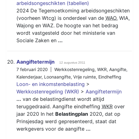
arbeidsongeschikten (tabellen)
2024 De Tegemoetkoming arbeidsongeschikten
(voorheen Wtcg) is onderdeel van de
WAO
, WIA,
Wajong en WAZ. De hoogte van het bedrag
wordt vastgesteld door het ministerie van
Sociale Zaken en
...
20.
Aangiftetermijn
12 augustus 2011
7 februari 2020 |
Werkkostenregeling
,
WKR
,
Aangifte
,
Kalenderjaar
,
Loonaangifte
,
Vrije ruimte
,
Eindheffing
Loon- en inkomstenbelasting
>
Werkkostenregeling (WKR)
>
Aangiftetermijn
...
van de belastingdienst wordt altijd
teruggedraaid. Aangifte eindheffing
WKR
over
jaar 2020 In het
Belastingplan
2020, dat op
Prinsjesdag werd gepresenteerd, staat dat
werkgevers voor de aangifte
...