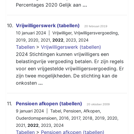
Percentages 2020 Gelijk aan
...
10.
Vrijwilligerswerk (tabellen)
20 februari 2019
10 januari 2024 |
Vrijwilliger
,
Vrijwilligersvergoeding
,
2019
,
2020
,
2021
,
2022
,
2023
,
2024
Tabellen
>
Vrijwilligerswerk (tabellen)
2024 Stichtingen kunnen vrijwilligers een
belastingvrije vergoeding betalen. Er zijn regels
voor een vrijgestelde vrijwilligersvergoeding. Er
zijn twee mogelijkheden. De stichting kan de
onkosten
...
11.
Pensioen afkopen (tabellen)
20 oktober 2009
9 januari 2024 |
Tabel
,
Pensioen
,
Afkopen
,
Ouderdomspensioen
,
2016
,
2017
,
2018
,
2019
,
2020
,
2021
,
2022
,
2023
,
2024
Tabellen
>
Pensioen afkopen (tabellen)