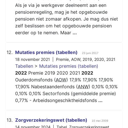
Als je via je werkgever deelneemt aan een
pensioenregeling, mag je het opgebouwde
pensioen niet zomaar afkopen. Je mag dus niet
zelf beslissen om het opgebouwde pensioen
eerder op te nemen. Maar
...
12.
Mutaties premies (tabellen)
23 juni 2017
18 november 2021 |
Premie
,
AOW
,
2019
,
2020
,
2021
Tabellen
>
Mutaties premies (tabellen)
2022
Premie 2019 2020 2021
2022
Ouderdomsfonds (
AOW
) 17,9% 17,90% 17,90%
17,90% Nabestaandenfonds (
ANW
) 0,10% 0,10%
0,10% 0,10% Sectorfonds (gemiddelde premie)
0,77% - Arbeidsongeschiktheidsfonds
...
13.
Zorgverzekeringswet (tabellen)
10 mei 2009
14 november 2024 |
Tabel
,
Zorgverzekeringswet
,