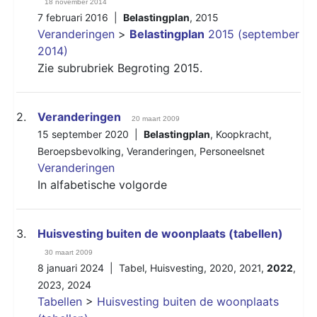
18 november 2014
7 februari 2016 |
Belastingplan
,
2015
Veranderingen
>
Belastingplan
2015 (september
2014)
Zie subrubriek Begroting 2015.
2.
Veranderingen
20 maart 2009
15 september 2020 |
Belastingplan
,
Koopkracht
,
Beroepsbevolking
,
Veranderingen
,
Personeelsnet
Veranderingen
In alfabetische volgorde
3.
Huisvesting buiten de woonplaats (tabellen)
30 maart 2009
8 januari 2024 |
Tabel
,
Huisvesting
,
2020
,
2021
,
2022
,
2023
,
2024
Tabellen
>
Huisvesting buiten de woonplaats