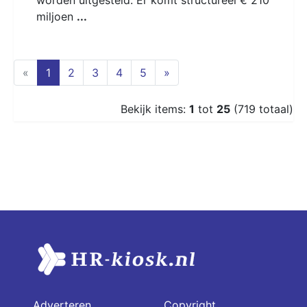
miljoen
...
(current)
«
1
2
3
4
5
»
Bekijk items:
1
tot
25
(719 totaal)
Adverteren
Copyright