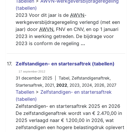
Tabellen
>
AWVN-werkgeversbijdrageregeling
(tabellen)
2023 Voor dit jaar is de
AWVN
-
werkgeversbijdrageregeling verlengd (met een
jaar) door
AWVN
, FNV en CNV, en op 1 januari
2023 in werking getreden. De bijdrage voor
2023 is conform de regeling
...
17.
Zelfstandigen- en startersaftrek (tabellen)
17 september 2012
31 december 2025 |
Tabel
,
Zelfstandigenaftrek
,
Startersaftrek
,
2021
,
2022
,
2023
,
2024
,
2026
,
2027
Tabellen
>
Zelfstandigen- en startersaftrek
(tabellen)
Zelfstandigen- en startersaftrek 2025 en 2026
De zelfstandigenaftrek wordt van € 2.470,00 in
2025 verlaagd naar € 1.200,00 in 2026, wat
zelfstandigen een hogere belastingdruk oplevert