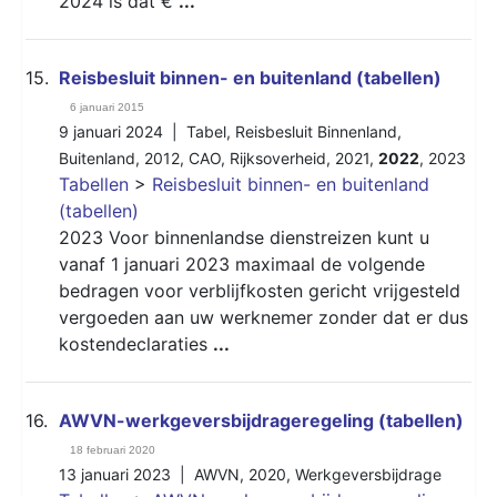
2024 is dat €
...
15.
Reisbesluit binnen- en buitenland (tabellen)
6 januari 2015
9 januari 2024 |
Tabel
,
Reisbesluit Binnenland
,
Buitenland
,
2012
,
CAO
,
Rijksoverheid
,
2021
,
2022
,
2023
Tabellen
>
Reisbesluit binnen- en buitenland
(tabellen)
2023 Voor binnenlandse dienstreizen kunt u
vanaf 1 januari 2023 maximaal de volgende
bedragen voor verblijfkosten gericht vrijgesteld
vergoeden aan uw werknemer zonder dat er dus
kostendeclaraties
...
16.
AWVN-werkgeversbijdrageregeling (tabellen)
18 februari 2020
13 januari 2023 |
AWVN
,
2020
,
Werkgeversbijdrage