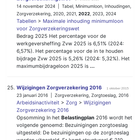
14 november 2024 |
Tabel
,
Minimumloon
,
Inhoudingen
,
Zorgverzekering
,
2020
,
2021
,
2022
,
2023
,
2024
Tabellen
>
Maximale inhouding minimumloon
voor Zorgverzekeringswet
Bedrag 2025 Het percentage voor de
werkgeversheffing Zvw 2025 is 6,51% (2024:
6,57%). Het percentage voor de in te houden
bijdrage Zvw 2025 is 5,26% (2024: 5,32%). Het
maximumbijdrageloon 2025 is
...
25.
Wijzigingen Zorgverzekering 2016
1 oktober 2015
23 januari 2016 |
Zorgverzekering
,
Zorgtoeslag
,
2016
Arbeidsinactiviteit
>
Zorg
>
Wijzigingen
Zorgverzekering 2016
Opsomming In het
Belastingplan
2016 wordt het
volgende genoemd: Bezuinigingen zorgtoeslag
uitgesteld: De bezuinigingen op de zorgtoeslag
worden uitgesteld. Er komt structureel € 210