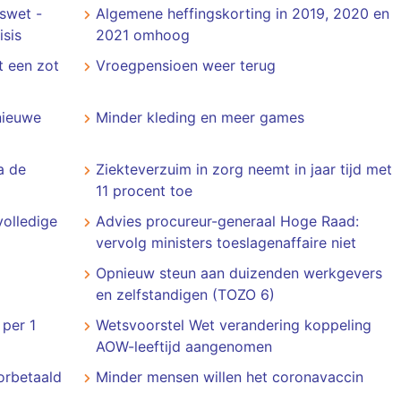
swet -
Algemene heffingskorting in 2019, 2020 en
isis
2021 omhoog
t een zot
Vroegpensioen weer terug
nieuwe
Minder kleding en meer games
a de
Ziekteverzuim in zorg neemt in jaar tijd met
11 procent toe
olledige
Advies procureur-generaal Hoge Raad:
vervolg ministers toeslagenaffaire niet
Opnieuw steun aan duizenden werkgevers
en zelfstandigen (TOZO 6)
 per 1
Wetsvoorstel Wet verandering koppeling
AOW-leeftijd aangenomen
orbetaald
Minder mensen willen het coronavaccin