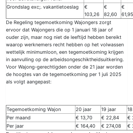
Grondslag exc;. vakantietoeslag
€
€
€
103,26
82,60
61,9
De Regeling tegemoetkoming Wajongers zorgt
ervoor dat Wajongers die op 1 januari 18 jaar of
ouder zijn, maar nog niet de leeftijd hebben bereikt
waarop werknemers recht hebben op het volwassen
wettelijk minimumloon, een tegemoetkoming krijgen
in aanvulling op de arbeidsongeschiktheidsuitkering.
Voor Wajong-gerechtigden onder de 21 jaar worden
de hoogtes van de tegemoetkoming per 1 juli 2025
als volgt aangepast:
Tegemoetkoming Wajon
20 jaar
19 jaar
18
Per maand
€ 13,70
€ 22,84
€ 
Per jaar
€ 164,40
€ 274,08
€ 