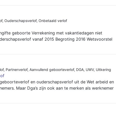
of
,
Ouderschapsverlof
,
Onbetaald verlof
ngifte geboorte Verrekening met vakantiedagen niet
derschapsverlof vanaf 2015 Begroting 2016 Wetsvoorstel
lof
,
Partnerverlof
,
Aanvullend geboorteverlof
,
DGA
,
UWV
,
Uitkering
lof
geboorteverlof en ouderschapsverlof uit de Wet arbeid en
knemers. Maar Dga’s zijn ook aan te merken als werknemer