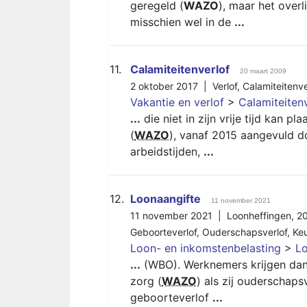
geregeld (
WAZO
), maar het overl
misschien wel in de
...
11.
Calamiteitenverlof
20 maart 2009
2 oktober 2017 |
Verlof
,
Calamiteitenve
Vakantie en verlof
>
Calamiteiten
...
die niet in zijn vrije tijd kan 
(
WAZO
), vanaf 2015 aangevuld d
arbeidstijden,
...
12.
Loonaangifte
11 november 2021
11 november 2021 |
Loonheffingen
,
2
Geboorteverlof
,
Ouderschapsverlof
,
Ke
Loon- en inkomstenbelasting
>
Lo
...
(WBO). Werknemers krijgen dan 
zorg (
WAZO
) als zij ouderschap
geboorteverlof
...