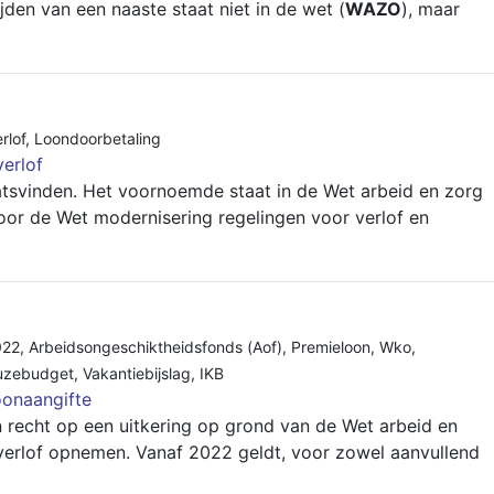
ijden van een naaste staat niet in de wet (
WAZO
), maar
rlof
,
Loondoorbetaling
verlof
plaatsvinden. Het voornoemde staat in de Wet arbeid en zorg
oor de Wet modernisering regelingen voor verlof en
022
,
Arbeidsongeschiktheidsfonds (Aof)
,
Premieloon
,
Wko
,
uzebudget
,
Vakantiebijslag
,
IKB
onaangifte
recht op een uitkering op grond van de Wet arbeid en
sverlof opnemen. Vanaf 2022 geldt, voor zowel aanvullend