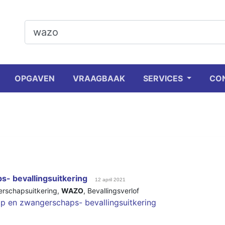
OPGAVEN
VRAAGBAAK
SERVICES
CO
- bevallingsuitkering
12 april 2021
rschapsuitkering
,
WAZO
,
Bevallingsverlof
 en zwangerschaps- bevallingsuitkering