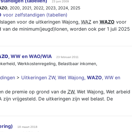
fstandigen (tabellen)
23 juni 2009
AZO
,
2020
,
2021
,
2022
,
2023
,
2024
,
2025
O
voor zelfstandigen (tabellen)
dslagen voor de uitkeringen Wajong,
WAZ
en
WAZO
voor
id van de minimum(jeugd)lonen, worden ook per 1 juli 2025
AZO
, WW en WAO/WIA
23 februari 2011
ekerheid
,
Werkkostenregeling
,
Belastbaar inkomen
,
dingen
>
Uitkeringen ZW, Wet Wajong,
WAZO
, WW en
en de premie op grond van de
ZW
, Wet Wajong, Wet arbeid
ijn vrijgesteld. De uitkeringen zijn wel belast. De
ering)
18 maart 2018