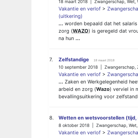
18 maart 2018 |
Zwangerschap
,
Wet
,
Vakantie en verlof
>
Zwangerschap
(uitkering)
...
worden bepaald dat het salaris 
zorg (
WAZO
) is geregeld dat vro
na hun
...
7.
Zelfstandige
18 maart 2018
10 september 2018 |
Zwangerschap
,
Vakantie en verlof
>
Zwangerschap
...
Zaken en Werkgelegenheid heeft
arbeid en zorg (
Wazo
) verviel i
bevallingsuitkering voor zelfstan
8.
Wetten en wetsvoorstellen (tijd,
8 oktober 2018 |
Zwangerschap
,
Wet
Vakantie en verlof
>
Zwangerschap