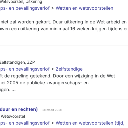
Wetsvoorstel
,
Uitkering
s- en bevallingsverlof
>
Wetten en wetsvoorstellen
niet zal worden gekort. Duur uitkering In de Wet arbeid en
uwen een uitkering van minimaal 16 weken krijgen tijdens e
Zelfstandigen
,
ZZP
s- en bevallingsverlof
>
Zelfstandige
 de regeling getekend. Door een wijziging in de Wet
n mei 2005 de publieke zwangerschaps- en
digen.
...
 duur en rechten)
18 maart 2018
,
Wetsvoorstel
s- en bevallingsverlof
>
Wetten en wetsvoorstellen (tijd,