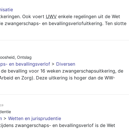
isatie
tkeringen. Ook voert
UWV
enkele regelingen uit de Wet
 de zwangerschaps- en bevallingsverlofuitkering. Ten slotte
loosheid
,
Ontslag
s- en bevallingsverlof
>
Diversen
de bevalling voor 16 weken zwangerschapsuitkering, de
 Arbeid en Zorg). Deze uitkering is hoger dan de WW-
019
dentie
m
>
Wetten en jurisprudentie
tijdens zwangerschaps- en bevallingsverlof is de Wet