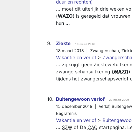
duur en rechten)
...
moet dit uiterlijk drie weken v
(
WAZO
) is geregeld dat vrouwen 
hun
...
9.
Ziekte
18 maart 2018
18 maart 2018 |
Zwangerschap
,
Ziekt
Vakantie en verlof
>
Zwangerschap
...
zij krijgt geen Ziektewetuitke
zwangerschapsuitkering (
WAZO
)
tijdens het zwangerschapsverlof
10.
Buitengewoon verlof
20 maart 2009
15 december 2019 |
Verlof
,
Buitengew
Begrafenis
Vakantie en verlof
>
Buitengewoon
...
SZW
of De
CAO
startpagina. Le