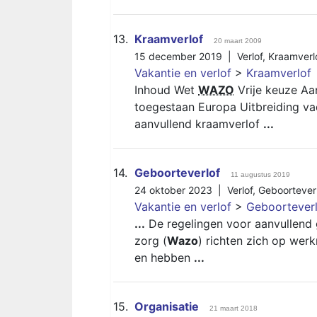
13.
Kraamverlof
20 maart 2009
15 december 2019 |
Verlof
,
Kraamverl
Vakantie en verlof
>
Kraamverlof
Inhoud Wet
WAZO
Vrije keuze Aa
toegestaan Europa Uitbreiding va
aanvullend kraamverlof
...
14.
Geboorteverlof
11 augustus 2019
24 oktober 2023 |
Verlof
,
Geboortever
Vakantie en verlof
>
Geboortever
...
De regelingen voor aanvullend 
zorg (
Wazo
) richten zich op wer
en hebben
...
15.
Organisatie
21 maart 2018