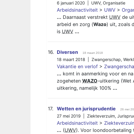
6 januari 2020 |
UWV
,
Organisatie
Arbeidsinactiviteit
>
UWV
>
Organ
...
Daarnaast verstrekt
UWV
de ui
arbeid en zorg (
Wazo
) uit, zoals
is
UWV
...
16.
Diversen
18 maart 2018
18 maart 2018 |
Zwangerschap
,
Werk
Vakantie en verlof
>
Zwangerschap
...
komt in aanmerking voor en na 
zogeheten
WAZO
-uitkering (Wet
uitkering, namelijk 100%
...
17.
Wetten en jurisprudentie
26 mei 2
27 mei 2019 |
Ziekteverzuim
,
Jurispru
Arbeidsinactiviteit
>
Ziekteverzui
...
(
UWV
). Voor loondoorbetaling 