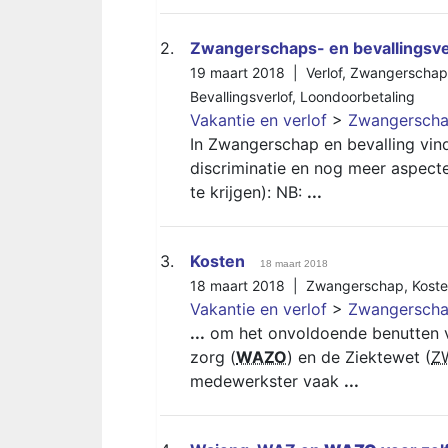
2.
Zwangerschaps- en bevallingsve
19 maart 2018 |
Verlof
,
Zwangerschap
Bevallingsverlof
,
Loondoorbetaling
Vakantie en verlof
>
Zwangerschap
In Zwangerschap en bevalling vind
discriminatie en nog meer aspect
te krijgen): NB:
...
3.
Kosten
18 maart 2018
18 maart 2018 |
Zwangerschap
,
Kost
Vakantie en verlof
>
Zwangerschap
...
om het onvoldoende benutten va
zorg (
WAZO
) en de Ziektewet (
Z
medewerkster vaak
...