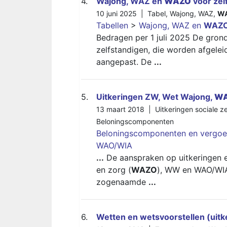
4.
Wajong, WAZ en
WAZO
voor zel
10 juni 2025 |
Tabel
,
Wajong
,
WAZ
,
W
Tabellen
>
Wajong, WAZ en
WAZ
Bedragen per 1 juli 2025 De gron
zelfstandigen, die worden afgele
aangepast. De
...
5.
Uitkeringen ZW, Wet Wajong,
W
13 maart 2018 |
Uitkeringen sociale z
Beloningscomponenten
Beloningscomponenten en vergoe
WAO/WIA
...
De aanspraken op uitkeringen 
en zorg (
WAZO
), WW en WAO/WIA z
zogenaamde
...
6.
Wetten en wetsvoorstellen (uitk