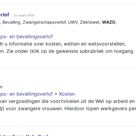
rlof
20 maart 2009
,
Bevalling
,
Zwangerschapsverlof
,
UWV
,
Ziektewet
,
WAZO
,
s- en bevallingsverlof
t u informatie over kosten, wetten en wetsvoorstellen,
en. Zie onder (klik op de gewenste subrubriek om toegang
en
s- en bevallingsverlof
>
Kosten
n vergoedingen die voortvloeien uit de Wet op arbeid en
W
) voor zwangere vrouwen. Hierdoor lopen werkgevers pe