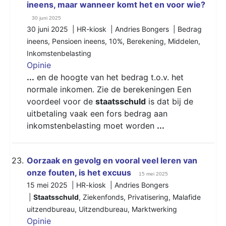
ineens, maar wanneer komt het en voor wie?
30 juni 2025
30 juni 2025 | HR-kiosk | Andries Bongers |
Bedrag
ineens
,
Pensioen ineens
,
10%
,
Berekening
,
Middelen
,
Inkomstenbelasting
Opinie
...
en de hoogte van het bedrag t.o.v. het
normale inkomen. Zie de berekeningen Een
voordeel voor de
staatsschuld
is dat bij de
uitbetaling vaak een fors bedrag aan
inkomstenbelasting moet worden
...
23.
​​​​​​​Oorzaak en gevolg en vooral veel leren van
onze fouten, is het excuus
15 mei 2025
15 mei 2025 | HR-kiosk | Andries Bongers
|
Staatsschuld
,
Ziekenfonds
,
Privatisering
,
Malafide
uitzendbureau
,
Uitzendbureau
,
Marktwerking
Opinie