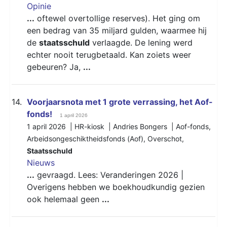
Opinie
...
oftewel overtollige reserves). Het ging om
een bedrag van 35 miljard gulden, waarmee hij
de
staatsschuld
verlaagde. De lening werd
echter nooit terugbetaald. Kan zoiets weer
gebeuren? Ja,
...
14.
Voorjaarsnota met 1 grote verrassing, het Aof-
fonds!
1 april 2026
1 april 2026 | HR-kiosk | Andries Bongers |
Aof-fonds
,
Arbeidsongeschiktheidsfonds (Aof)
,
Overschot
,
Staatsschuld
Nieuws
...
gevraagd. Lees: Veranderingen 2026 |
Overigens hebben we boekhoudkundig gezien
ook helemaal geen
...