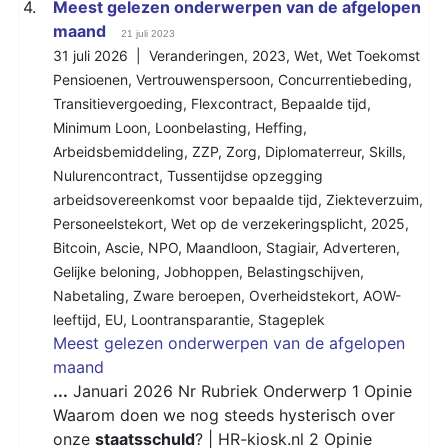
4.
Meest gelezen onderwerpen van de afgelopen
maand
21 juli 2023
31 juli 2026 |
Veranderingen
,
2023
,
Wet
,
Wet Toekomst
Pensioenen
,
Vertrouwenspersoon
,
Concurrentiebeding
,
Transitievergoeding
,
Flexcontract
,
Bepaalde tijd
,
Minimum Loon
,
Loonbelasting
,
Heffing
,
Arbeidsbemiddeling
,
ZZP
,
Zorg
,
Diplomaterreur
,
Skills
,
Nulurencontract
,
Tussentijdse opzegging
arbeidsovereenkomst voor bepaalde tijd
,
Ziekteverzuim
,
Personeelstekort
,
Wet op de verzekeringsplicht
,
2025
,
Bitcoin
,
Ascie
,
NPO
,
Maandloon
,
Stagiair
,
Adverteren
,
Gelijke beloning
,
Jobhoppen
,
Belastingschijven
,
Nabetaling
,
Zware beroepen
,
Overheidstekort
,
AOW-
leeftijd
,
EU
,
Loontransparantie
,
Stageplek
Meest gelezen onderwerpen van de afgelopen
maand
...
Januari 2026 Nr Rubriek Onderwerp 1 Opinie
Waarom doen we nog steeds hysterisch over
onze
staatsschuld
? | HR-kiosk.nl 2 Opinie