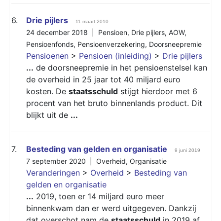
6.
Drie pijlers
11 maart 2010
24 december 2018 |
Pensioen
,
Drie pijlers
,
AOW
,
Pensioenfonds
,
Pensioenverzekering
,
Doorsneepremie
Pensioenen
>
Pensioen (inleiding)
>
Drie pijlers
...
de doorsneepremie in het pensioenstelsel kan
de overheid in 25 jaar tot 40 miljard euro
kosten. De
staatsschuld
stijgt hierdoor met 6
procent van het bruto binnenlands product. Dit
blijkt uit de
...
7.
Besteding van gelden en organisatie
9 juni 2019
7 september 2020 |
Overheid
,
Organisatie
Veranderingen
>
Overheid
>
Besteding van
gelden en organisatie
...
2019, toen er 14 miljard euro meer
binnenkwam dan er werd uitgegeven. Dankzij
dat overschot nam de
staatsschuld
in 2019 af