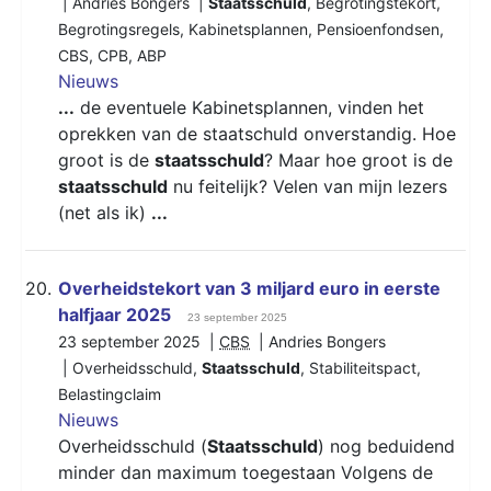
| Andries Bongers |
Staatsschuld
,
Begrotingstekort
,
Begrotingsregels
,
Kabinetsplannen
,
Pensioenfondsen
,
CBS
,
CPB
,
ABP
Nieuws
...
de eventuele Kabinetsplannen, vinden het
oprekken van de staatschuld onverstandig. Hoe
groot is de
staatsschuld
? Maar hoe groot is de
staatsschuld
nu feitelijk? Velen van mijn lezers
(net als ik)
...
20.
​​​​​​​Overheidstekort van 3 miljard euro in eerste
halfjaar 2025
23 september 2025
23 september 2025 |
CBS
| Andries Bongers
|
Overheidsschuld
,
Staatsschuld
,
Stabiliteitspact
,
Belastingclaim
Nieuws
Overheidsschuld (
Staatsschuld
) nog beduidend
minder dan maximum toegestaan Volgens de