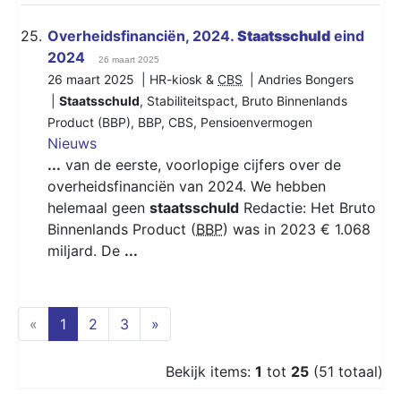
25.
Overheidsfinanciën, 2024.
Staatsschuld
eind
2024
26 maart 2025
26 maart 2025 | HR-kiosk &
CBS
| Andries Bongers
|
Staatsschuld
,
Stabiliteitspact
,
Bruto Binnenlands
Product (BBP)
,
BBP
,
CBS
,
Pensioenvermogen
Nieuws
...
van de eerste, voorlopige cijfers over de
overheidsfinanciën van 2024. We hebben
helemaal geen
staatsschuld
Redactie: Het Bruto
Binnenlands Product (
BBP
) was in 2023 € 1.068
miljard. De
...
(current)
«
1
2
3
»
Bekijk items:
1
tot
25
(51 totaal)