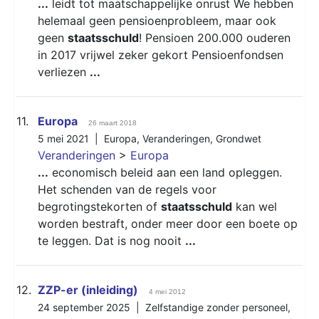
...
leidt tot maatschappelijke onrust We hebben
helemaal geen pensioenprobleem, maar ook
geen
staatsschuld
! Pensioen 200.000 ouderen
in 2017 vrijwel zeker gekort Pensioenfondsen
verliezen
...
11.
Europa
26 maart 2018
5 mei 2021 |
Europa
,
Veranderingen
,
Grondwet
Veranderingen
>
Europa
...
economisch beleid aan een land opleggen.
Het schenden van de regels voor
begrotingstekorten of
staatsschuld
kan wel
worden bestraft, onder meer door een boete op
te leggen. Dat is nog nooit
...
12.
ZZP-er (inleiding)
4 mei 2012
24 september 2025 |
Zelfstandige zonder personeel
,