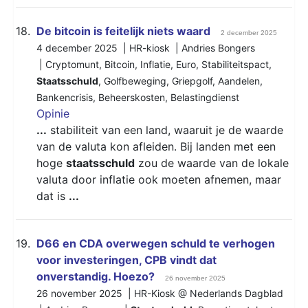
18.
De bitcoin is feitelijk niets waard
2 december 2025
4 december 2025 | HR-kiosk | Andries Bongers
|
Cryptomunt
,
Bitcoin
,
Inflatie
,
Euro
,
Stabiliteitspact
,
Staatsschuld
,
Golfbeweging
,
Griepgolf
,
Aandelen
,
Bankencrisis
,
Beheerskosten
,
Belastingdienst
Opinie
...
stabiliteit van een land, waaruit je de waarde
van de valuta kon afleiden. Bij landen met een
hoge
staatsschuld
zou de waarde van de lokale
valuta door inflatie ook moeten afnemen, maar
dat is
...
19.
D66 en CDA overwegen schuld te verhogen
voor investeringen, CPB vindt dat
onverstandig. Hoezo?
26 november 2025
26 november 2025 | HR-Kiosk @ Nederlands Dagblad