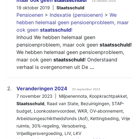
19 oktober 2019
19 oktober 2019 |
Staatsschuld
Pensioenen
>
Indexatie (pensioenen)
>
We
hebben helemaal geen pensioenprobleem, maar
ook geen
staatsschuld
!
Inhoud We hebben helemaal geen
pensioenprobleem, maar ook geen
staatsschuld
!
We hebben helemaal geen pensioenprobleem,
maar ook geen
staatsschuld
! Onderstaand
verhaal is overgenomen uit De
...
2.
Veranderingen 2024
20 september 2023
7 november 2023 |
Miljoenennota
,
Koopkrachtpakket
,
Staatsschuld
,
Raad van State
,
Bezuinigingen
,
STAP-
budget
,
Loonkostenvoordeel
,
WKR
,
OV-abonnement
,
Arbeidsongeschiktheidsfonds (Aof)
,
Kettingbeding
,
Vrije
ruimte
,
30%-regeling
,
Versobering
,
Vrijwilligersvergoeding
,
LIV
,
LKV