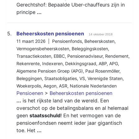
Gerechtshof: Bepaalde Uber-chauffeurs zijn in
principe
...
5.
Beheerskosten pensioenen
14 oktober 2018
11 maart 2026 |
Pensioenfonds
,
Beheerskosten
,
Vermogensbeheerskosten
,
Beleggingskosten
,
Transactiekosten
,
EBBC
,
Pensioenadviseur
,
Rendement
,
Rekenrente
,
Indexeren
,
Dekkingsgraad
,
ABP
,
APG
,
Algemene Pensioen Groep (APG)
,
Paul Rosenmöller
,
Beleggingen
,
Staatsobligaties
,
VS
,
Verenigde Staten
,
Woekerpolis
,
Aegon
,
ASR
,
Nationale Nederlanden
Pensioenen
>
Beheerskosten pensioenen
...
is het rijkste land van de wereld. Een
overschot op de betalingsbalans en al helemaal
geen
staatsschuld
! En het vermogen van de
pensioenfondsen neemt ieder jaar gigantisch
toe. Het
...