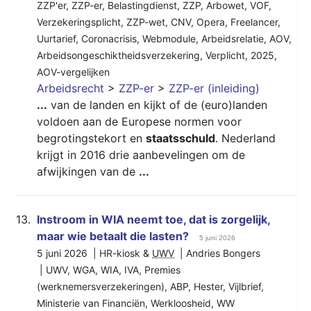
ZZP'er
,
ZZP-er
,
Belastingdienst
,
ZZP
,
Arbowet
,
VOF
,
Verzekeringsplicht
,
ZZP-wet
,
CNV
,
Opera
,
Freelancer
,
Uurtarief
,
Coronacrisis
,
Webmodule
,
Arbeidsrelatie
,
AOV
,
Arbeidsongeschiktheidsverzekering
,
Verplicht
,
2025
,
AOV-vergelijken
Arbeidsrecht
>
ZZP-er
>
ZZP-er (inleiding)
...
van de landen en kijkt of de (euro)landen
voldoen aan de Europese normen voor
begrotingstekort en
staatsschuld
. Nederland
krijgt in 2016 drie aanbevelingen om de
afwijkingen van de
...
13.
​​​​​​​Instroom in WIA neemt toe, dat is zorgelijk,
maar wie betaalt die lasten?
5 juni 2026
5 juni 2026 | HR-kiosk &
UWV
| Andries Bongers
|
UWV
,
WGA
,
WIA
,
IVA
,
Premies
(werknemersverzekeringen)
,
ABP
,
Hester
,
Vijlbrief
,
Ministerie van Financiën
,
Werkloosheid
,
WW