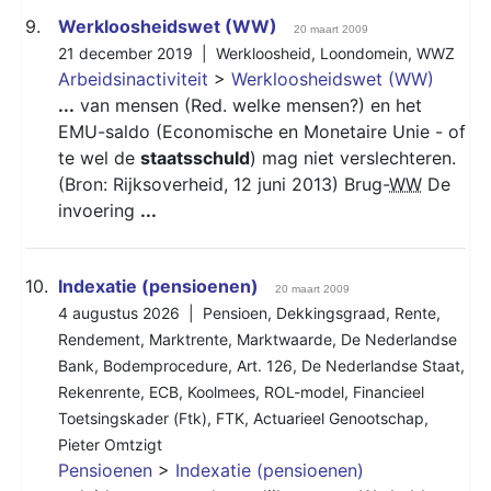
9.
Werkloosheidswet (WW)
20 maart 2009
21 december 2019 |
Werkloosheid
,
Loondomein
,
WWZ
Arbeidsinactiviteit
>
Werkloosheidswet (WW)
...
van mensen (Red. welke mensen?) en het
EMU-saldo (Economische en Monetaire Unie - of
te wel de
staatsschuld
) mag niet verslechteren.
(Bron: Rijksoverheid, 12 juni 2013) Brug-
WW
De
invoering
...
10.
Indexatie (pensioenen)
20 maart 2009
4 augustus 2026 |
Pensioen
,
Dekkingsgraad
,
Rente
,
Rendement
,
Marktrente
,
Marktwaarde
,
De Nederlandse
Bank
,
Bodemprocedure
,
Art. 126
,
De Nederlandse Staat
,
Rekenrente
,
ECB
,
Koolmees
,
ROL-model
,
Financieel
Toetsingskader (Ftk)
,
FTK
,
Actuarieel Genootschap
,
Pieter Omtzigt
Pensioenen
>
Indexatie (pensioenen)