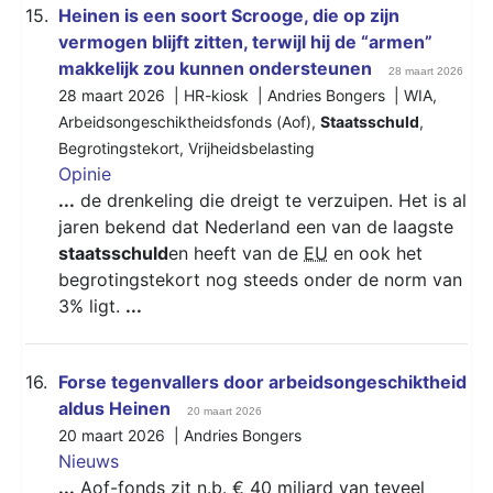
15.
Heinen is een soort Scrooge, die op zijn
vermogen blijft zitten, terwijl hij de “armen”
makkelijk zou kunnen ondersteunen
28 maart 2026
28 maart 2026 | HR-kiosk | Andries Bongers |
WIA
,
Arbeidsongeschiktheidsfonds (Aof)
,
Staatsschuld
,
Begrotingstekort
,
Vrijheidsbelasting
Opinie
...
de drenkeling die dreigt te verzuipen. Het is al
jaren bekend dat Nederland een van de laagste
staatsschuld
en heeft van de
EU
en ook het
begrotingstekort nog steeds onder de norm van
3% ligt.
...
16.
Forse tegenvallers door arbeidsongeschiktheid
aldus Heinen
20 maart 2026
20 maart 2026 | Andries Bongers
Nieuws
...
Aof
-fonds zit n.b. € 40 miljard van teveel