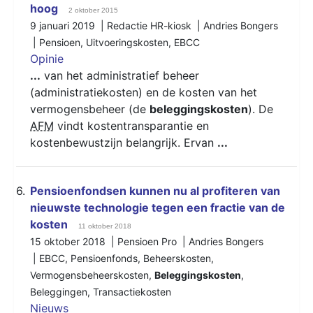
hoog
2 oktober 2015
9 januari 2019 | Redactie HR-kiosk | Andries Bongers
|
Pensioen
,
Uitvoeringskosten
,
EBCC
Opinie
...
van het administratief beheer
(administratiekosten) en de kosten van het
vermogensbeheer (de
beleggingskosten
). De
AFM
vindt kostentransparantie en
kostenbewustzijn belangrijk. Ervan
...
6.
Pensioenfondsen kunnen nu al profiteren van
nieuwste technologie tegen een fractie van de
kosten
11 oktober 2018
15 oktober 2018 | Pensioen Pro | Andries Bongers
|
EBCC
,
Pensioenfonds
,
Beheerskosten
,
Vermogensbeheerskosten
,
Beleggingskosten
,
Beleggingen
,
Transactiekosten
Nieuws