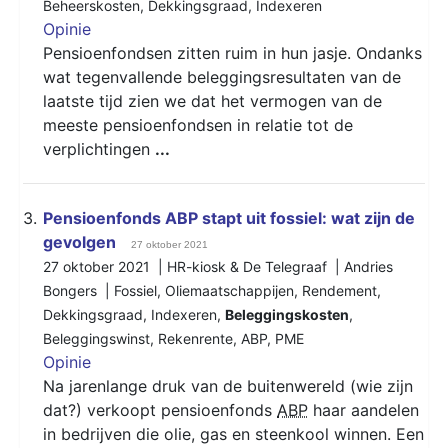
Beheerskosten
,
Dekkingsgraad
,
Indexeren
Opinie
Pensioenfondsen zitten ruim in hun jasje. Ondanks
wat tegenvallende beleggingsresultaten van de
laatste tijd zien we dat het vermogen van de
meeste pensioenfondsen in relatie tot de
verplichtingen
...
3.
Pensioenfonds ABP stapt uit fossiel: wat zijn de
gevolgen
27 oktober 2021
27 oktober 2021 | HR-kiosk & De Telegraaf | Andries
Bongers |
Fossiel
,
Oliemaatschappijen
,
Rendement
,
Dekkingsgraad
,
Indexeren
,
Beleggingskosten
,
Beleggingswinst
,
Rekenrente
,
ABP
,
PME
Opinie
Na jarenlange druk van de buitenwereld (wie zijn
dat?) verkoopt pensioenfonds
ABP
haar aandelen
in bedrijven die olie, gas en steenkool winnen. Een