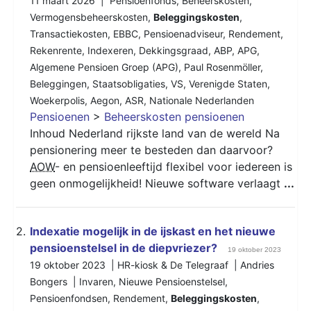
11 maart 2026 |
Pensioenfonds
,
Beheerskosten
,
Vermogensbeheerskosten
,
Beleggingskosten
,
Transactiekosten
,
EBBC
,
Pensioenadviseur
,
Rendement
,
Rekenrente
,
Indexeren
,
Dekkingsgraad
,
ABP
,
APG
,
Algemene Pensioen Groep (APG)
,
Paul Rosenmöller
,
Beleggingen
,
Staatsobligaties
,
VS
,
Verenigde Staten
,
Woekerpolis
,
Aegon
,
ASR
,
Nationale Nederlanden
Pensioenen
>
Beheerskosten pensioenen
Inhoud Nederland rijkste land van de wereld Na
pensionering meer te besteden dan daarvoor?
AOW
- en pensioenleeftijd flexibel voor iedereen is
geen onmogelijkheid! Nieuwe software verlaagt
...
2.
Indexatie mogelijk in de ijskast en het nieuwe
pensioenstelsel in de diepvriezer?
19 oktober 2023
19 oktober 2023 | HR-kiosk & De Telegraaf | Andries
Bongers |
Invaren
,
Nieuwe Pensioenstelsel
,
Pensioenfondsen
,
Rendement
,
Beleggingskosten
,