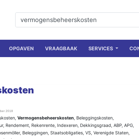
OPGAVEN
VRAAGBAAK
SERVICES
CO
kosten
ober 2018
skosten
,
Vermogensbeheerskosten
,
Beleggingskosten
,
ur
,
Rendement
,
Rekenrente
,
Indexeren
,
Dekkingsgraad
,
ABP
,
APG
,
osenmöller
,
Beleggingen
,
Staatsobligaties
,
VS
,
Verenigde Staten
,