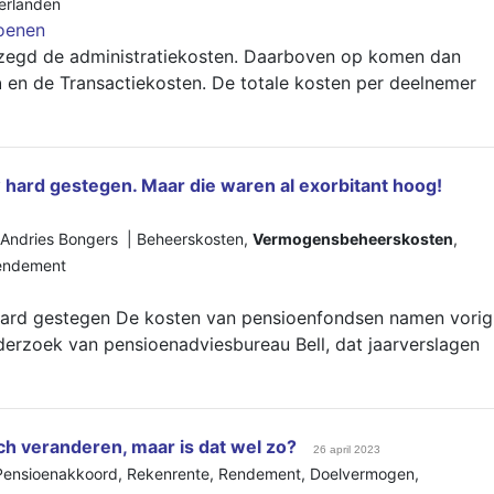
erlanden
oenen
ezegd de administratiekosten. Daarboven op komen dan
n
en de Transactiekosten. De totale kosten per deelnemer
ard gestegen. Maar die waren al exorbitant hoog!
| Andries Bongers |
Beheerskosten
,
Vermogensbeheerskosten
,
endement
ard gestegen De kosten van pensioenfondsen namen vorig
 onderzoek van pensioenadviesbureau Bell, dat jaarverslagen
ch veranderen, maar is dat wel zo?
26 april 2023
Pensioenakkoord
,
Rekenrente
,
Rendement
,
Doelvermogen
,