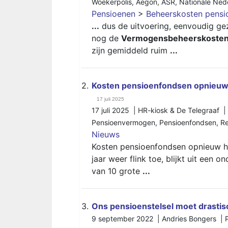
Woekerpolis
,
Aegon
,
ASR
,
Nationale Ned
Pensioenen
>
Beheerskosten pensi
...
dus de uitvoering, eenvoudig g
nog de
Vermogensbeheerskoste
zijn gemiddeld ruim
...
2.
Kosten pensioenfondsen opnieuw h
17 juli 2025
17 juli 2025 | HR-kiosk & De Telegraaf 
Pensioenvermogen
,
Pensioenfondsen
,
R
Nieuws
Kosten pensioenfondsen opnieuw h
jaar weer flink toe, blijkt uit een
van 10 grote
...
3.
Ons pensioenstelsel moet drastis
9 september 2022 | Andries Bongers |