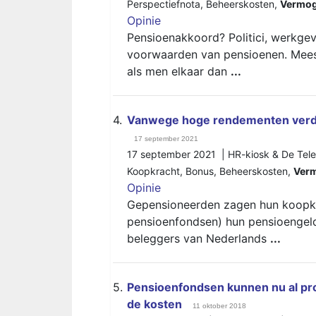
Perspectiefnota
,
Beheerskosten
,
Vermog
Opinie
Pensioenakkoord? Politici, werkgev
voorwaarden van pensioenen. Meest
als men elkaar dan
...
4.
Vanwege hoge rendementen verdi
17 september 2021
17 september 2021 | HR-kiosk & De Tele
Koopkracht
,
Bonus
,
Beheerskosten
,
Ver
Opinie
Gepensioneerden zagen hun koopkra
pensioenfondsen) hun pensioengeld
beleggers van Nederlands
...
5.
Pensioenfondsen kunnen nu al pro
de kosten
11 oktober 2018