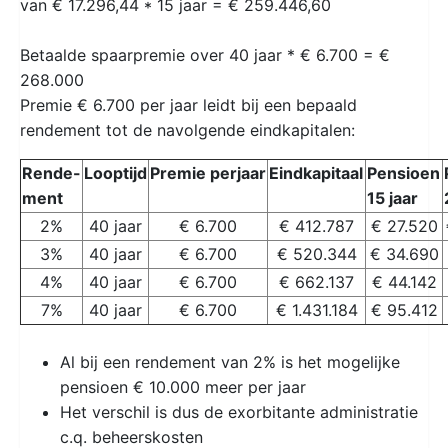
van € 17.296,44 * 15 jaar = € 259.446,60
Betaalde spaarpremie over 40 jaar * € 6.700 = €
268.000
Premie € 6.700 per jaar leidt bij een bepaald
rendement tot de navolgende eindkapitalen:
Rende-
Looptijd
Premie perjaar
Eindkapitaal
Pensioen
ment
15 jaar
2%
40 jaar
€ 6.700
€ 412.787
€ 27.520
3%
40 jaar
€ 6.700
€ 520.344
€ 34.690
4%
40 jaar
€ 6.700
€ 662.137
€ 44.142
7%
40 jaar
€ 6.700
€ 1.431.184
€ 95.412
Al bij een rendement van 2% is het mogelijke
pensioen € 10.000 meer per jaar
Het verschil is dus de exorbitante administratie
c.q. beheerskosten